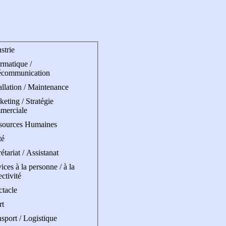
strie
rmatique /
écommunication
allation / Maintenance
eting / Stratégie
merciale
sources Humaines
té
étariat / Assistanat
ices à la personne / à la
ectivité
ctacle
rt
sport / Logistique