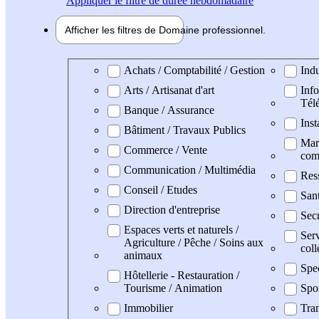
Appliquer
le filtre de durée hebdomadaire
Afficher les filtres de
Domaine pro
fessionnel
Domaine professionel
Achats / Comptabilité / Gestion
Indu
Arts / Artisanat d'art
Info
Tél
Banque / Assurance
Inst
Bâtiment / Travaux Publics
Mark
Commerce / Vente
com
Communication / Multimédia
Res
Conseil / Etudes
San
Direction d'entreprise
Secr
Espaces verts et naturels /
Serv
Agriculture / Pêche / Soins aux
coll
animaux
Spe
Hôtellerie - Restauration /
Tourisme / Animation
Spo
Immobilier
Tran