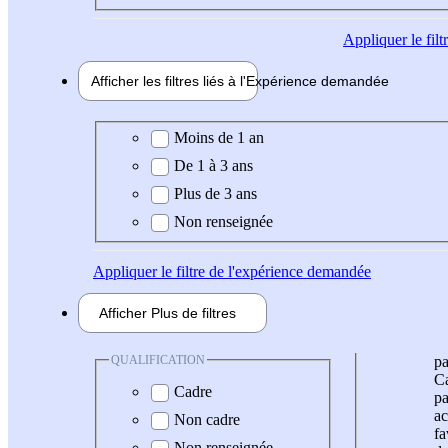
Appliquer
le fil
Afficher les filtres liés à l'
Expérience
demandée
Expérience demandée
Moins de 1 an
De 1 à 3 ans
Plus de 3 ans
Non renseignée
Appliquer
le filtre de l'expérience demandée
Afficher
Plus de
filtres
QUALIFICATION
pa
Ca
Cadre
pa
ac
Non cadre
fa
Non renseignée