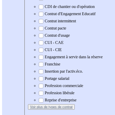
CDI de chantier ou d'opération
Contrat d'Engagement Educatif
Contrat intermittent
Contrat pacte
Contrat d'usage
CUI - CAE
CUI - CIE
Engagement à servir dans la réserve
Franchise
Insertion par l'activ.éco.
Portage salarial
Profession commerciale
Profession libérale
Reprise d'entreprise
Voir plus
de types de contrat