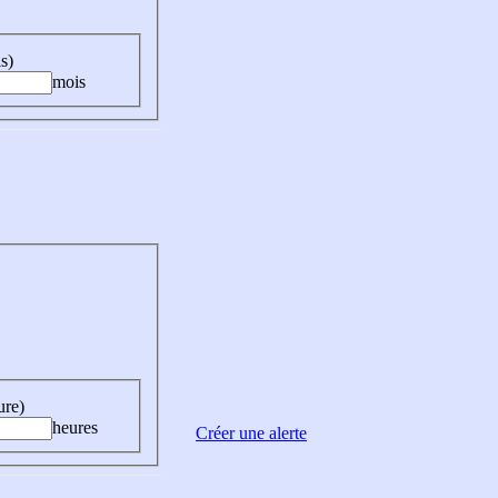
s)
mois
ure)
heures
Créer une alerte