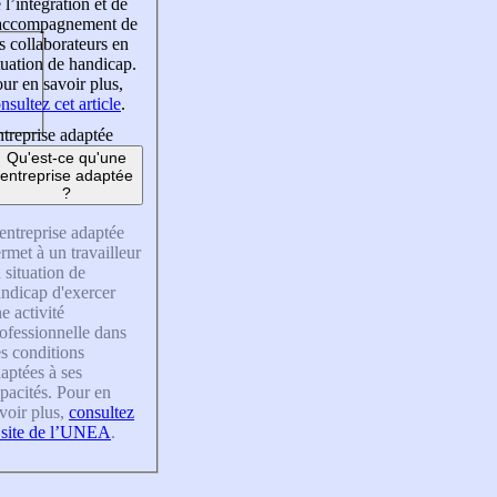
 l’intégration et de
’accompagnement de
s collaborateurs en
tuation de handicap.
ur en savoir plus,
nsultez cet article
.
treprise adaptée
Qu'est-ce qu'une
entreprise adaptée
?
entreprise adaptée
rmet à un travailleur
 situation de
ndicap d'exercer
e activité
ofessionnelle dans
s conditions
aptées à ses
pacités. Pour en
voir plus,
consultez
 site de l’UNEA
.