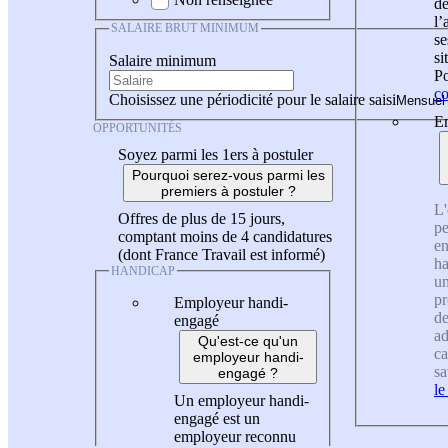
de
l
SALAIRE BRUT MINIMUM
se
si
Salaire minimum
Po
co
Choisissez une périodicité pour le salaire saisi
En
OPPORTUNITÉS
Soyez parmi les 1ers à postuler
Pourquoi serez-vous parmi les
premiers à postuler ?
L'
Offres de plus de 15 jours,
pe
comptant moins de 4 candidatures
en
(dont France Travail est informé)
ha
HANDICAP
un
pr
Employeur handi-
de
engagé
ad
Qu'est-ce qu'un
ca
employeur handi-
sa
engagé ?
le
Un employeur handi-
engagé est un
employeur reconnu