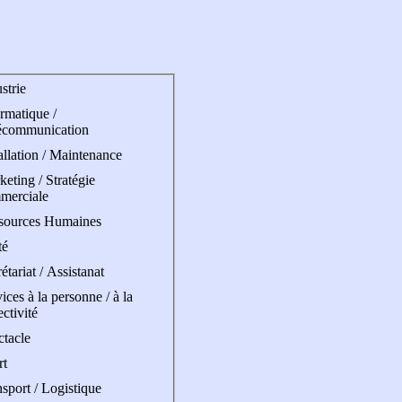
strie
rmatique /
écommunication
allation / Maintenance
eting / Stratégie
merciale
sources Humaines
té
étariat / Assistanat
ices à la personne / à la
ectivité
ctacle
rt
sport / Logistique