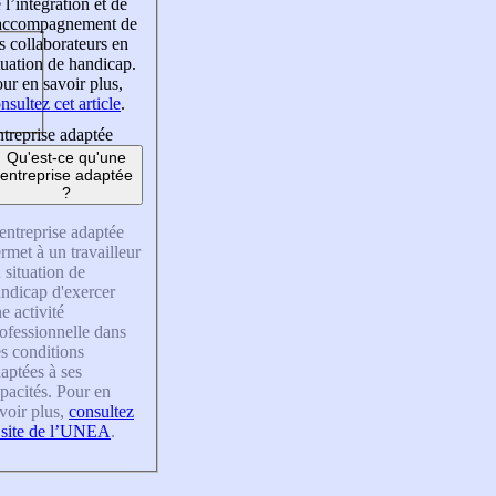
 l’intégration et de
’accompagnement de
s collaborateurs en
tuation de handicap.
ur en savoir plus,
nsultez cet article
.
treprise adaptée
Qu'est-ce qu'une
entreprise adaptée
?
entreprise adaptée
rmet à un travailleur
 situation de
ndicap d'exercer
e activité
ofessionnelle dans
s conditions
aptées à ses
pacités. Pour en
voir plus,
consultez
 site de l’UNEA
.