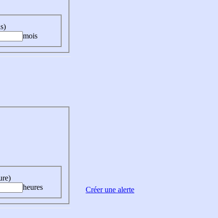
s)
mois
ure)
heures
Créer une alerte