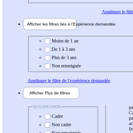
Appliquer
le fil
Afficher les filtres liés à l'
Expérience
demandée
Expérience demandée
Moins de 1 an
De 1 à 3 ans
Plus de 3 ans
Non renseignée
Appliquer
le filtre de l'expérience demandée
Afficher
Plus de
filtres
QUALIFICATION
pa
Ca
Cadre
pa
ac
Non cadre
fa
Non renseignée