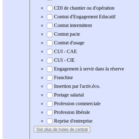
CDI de chantier ou d'opération
Contrat d'Engagement Educatif
Contrat intermittent
Contrat pacte
Contrat d'usage
CUI - CAE
CUI - CIE
Engagement à servir dans la réserve
Franchise
Insertion par l'activ.éco.
Portage salarial
Profession commerciale
Profession libérale
Reprise d'entreprise
Voir plus
de types de contrat