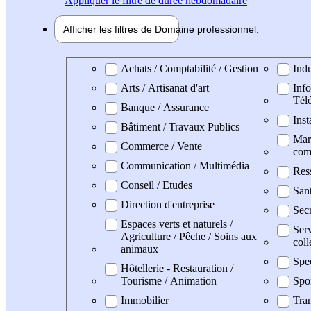
Appliquer
le filtre de durée hebdomadaire
Afficher les filtres de
Domaine pro
fessionnel
Domaine professionel
Achats / Comptabilité / Gestion
Indu
Arts / Artisanat d'art
Info
Tél
Banque / Assurance
Inst
Bâtiment / Travaux Publics
Mark
Commerce / Vente
com
Communication / Multimédia
Res
Conseil / Etudes
San
Direction d'entreprise
Secr
Espaces verts et naturels /
Serv
Agriculture / Pêche / Soins aux
coll
animaux
Spe
Hôtellerie - Restauration /
Tourisme / Animation
Spo
Immobilier
Tran