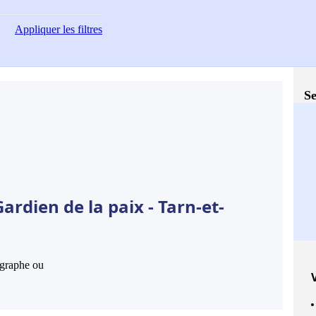
Appliquer
les filtres
Se
rdien de la paix - Tarn-et-
hographe ou
V