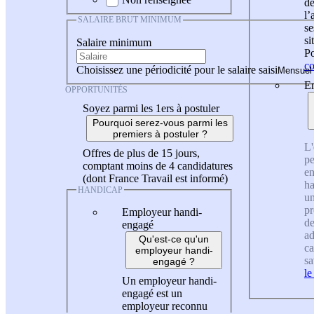
de
l
SALAIRE BRUT MINIMUM
se
si
Salaire minimum
Po
co
Choisissez une périodicité pour le salaire saisi
En
OPPORTUNITÉS
Soyez parmi les 1ers à postuler
Pourquoi serez-vous parmi les
premiers à postuler ?
L'
Offres de plus de 15 jours,
pe
comptant moins de 4 candidatures
en
(dont France Travail est informé)
ha
HANDICAP
un
pr
Employeur handi-
de
engagé
ad
Qu'est-ce qu'un
ca
employeur handi-
sa
engagé ?
le
Un employeur handi-
engagé est un
employeur reconnu