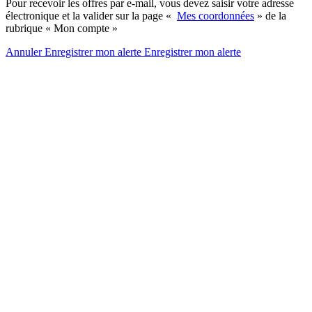
Pour recevoir les offres par e-mail, vous devez saisir votre adresse
électronique et la valider sur la page «
Mes coordonnées
» de la
rubrique « Mon compte »
Annuler
Enregistrer mon alerte
Enregistrer
mon alerte