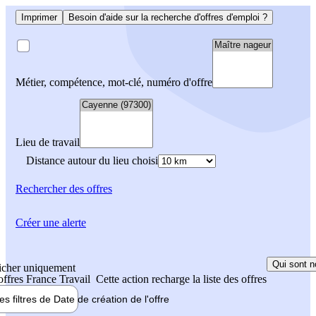
Imprimer
Besoin d'aide sur la recherche d'offres d'emploi ?
Métier, compétence, mot-clé, numéro d'offre
Lieu de travail
Distance autour du lieu choisi
Rechercher
des offres
Créer une alerte
Qui sont n
icher uniquement
 offres France Travail
Cette action recharge la liste des offres
les filtres de
Date de création
de l'offre