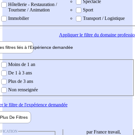
Spectacle
Hôtellerie - Restauration /
Tourisme / Animation
Sport
Immobilier
Transport / Logistique
Appliquer
le filtre du domaine professi
es filtres liés à l'
Expérience
demandée
ience demandée
Moins de 1 an
De 1 à 3 ans
Plus de 3 ans
Non renseignée
er
le filtre de l'expérience demandée
Plus De
Filtres
IFICATION
par France travail,