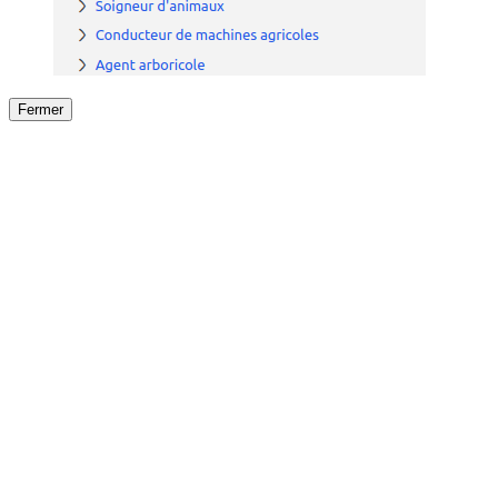
Fermer
Fermer
le détail de l'offre
/
Offre
sur
Offre précéden