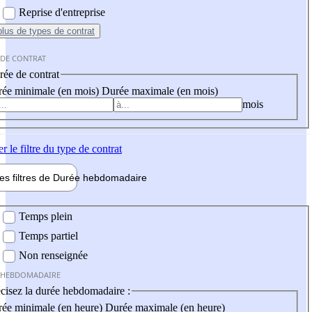
Reprise d'entreprise
plus
de types de contrat
 DE CONTRAT
ée de contrat
ée minimale (en mois)
Durée maximale (en mois)
mois
er
le filtre du type de contrat
les filtres de
Durée hebdo
madaire
 hebdomadaire
Temps plein
Temps partiel
Non renseignée
 HEBDOMADAIRE
cisez la durée hebdomadaire :
ée minimale (en heure)
Durée maximale (en heure)