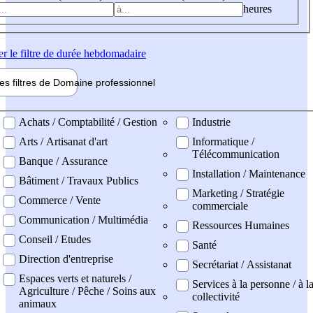
heures
er
le filtre de durée hebdomadaire
les filtres de
Domaine pro
fessionnel
ne professionel
Achats / Comptabilité / Gestion
Industrie
Arts / Artisanat d'art
Informatique /
Télécommunication
Banque / Assurance
Installation / Maintenance
Bâtiment / Travaux Publics
Marketing / Stratégie
Commerce / Vente
commerciale
Communication / Multimédia
Ressources Humaines
Conseil / Etudes
Santé
Direction d'entreprise
Secrétariat / Assistanat
Espaces verts et naturels /
Services à la personne / à l
Agriculture / Pêche / Soins aux
collectivité
animaux