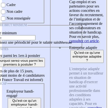
Cap emploi et ses
Cadre
partenaires pour ses
actions concrètes en
Non cadre
faveur du recrutement,
Non renseignée
de l’intégration et de
l’accompagnement de
IRE BRUT MINIMUM
ses collaborateurs en
situation de handicap.
re minimum
Pour en savoir plus,
consultez cet article
.
ssez une périodicité pour le salaire saisi
Entreprise adaptée
NITÉS
Qu'est-ce qu'une
z parmi les 1ers à postuler
entreprise adaptée
?
urquoi serez-vous parmi les
premiers à postuler ?
L'entreprise adaptée
es de plus de 15 jours,
permet à un travailleur
tant moins de 4 candidatures
en situation de
t France Travail est informé)
handicap d'exercer
ICAP
une activité
professionnelle dans
Employeur handi-
des conditions
engagé
adaptées à ses
Qu'est-ce qu'un
capacités. Pour en
employeur handi-
savoir plus,
consultez