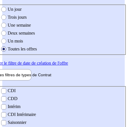
e création de l'offre
Un jour
Trois jours
Une semaine
Deux semaines
Un mois
Toutes les offres
er
le filtre de date de création de l'offre
les filtres de types de
Contrat
de contrat
CDI
CDD
Intérim
CDI Intérimaire
Saisonnier