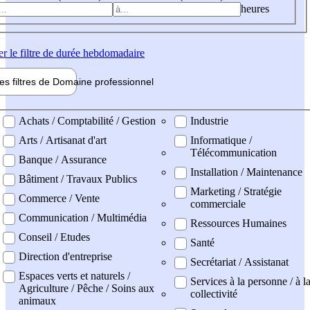
heures
er
le filtre de durée hebdomadaire
les filtres de
Domaine pro
fessionnel
ne professionel
Achats / Comptabilité / Gestion
Industrie
Arts / Artisanat d'art
Informatique /
Télécommunication
Banque / Assurance
Installation / Maintenance
Bâtiment / Travaux Publics
Marketing / Stratégie
Commerce / Vente
commerciale
Communication / Multimédia
Ressources Humaines
Conseil / Etudes
Santé
Direction d'entreprise
Secrétariat / Assistanat
Espaces verts et naturels /
Services à la personne / à l
Agriculture / Pêche / Soins aux
collectivité
animaux