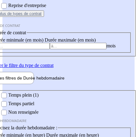
Reprise d'entreprise
plus
de types de contrat
 DE CONTRAT
ée de contrat
ée minimale (en mois)
Durée maximale (en mois)
mois
er
le filtre du type de contrat
les filtres de
Durée hebdo
madaire
 hebdomadaire
Temps plein (1)
Temps partiel
Non renseignée
 HEBDOMADAIRE
cisez la durée hebdomadaire :
ée minimale (en heure)
Durée maximale (en heure)