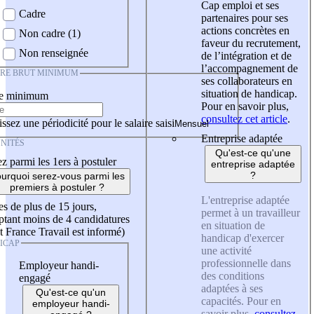
Cap emploi et ses
Cadre
partenaires pour ses
actions concrètes en
Non cadre (1)
faveur du recrutement,
Non renseignée
de l’intégration et de
l’accompagnement de
IRE BRUT MINIMUM
ses collaborateurs en
situation de handicap.
re minimum
Pour en savoir plus,
consultez cet article
.
ssez une périodicité pour le salaire saisi
Entreprise adaptée
NITÉS
Qu'est-ce qu'une
z parmi les 1ers à postuler
entreprise adaptée
?
urquoi serez-vous parmi les
premiers à postuler ?
L'entreprise adaptée
es de plus de 15 jours,
permet à un travailleur
tant moins de 4 candidatures
en situation de
t France Travail est informé)
handicap d'exercer
ICAP
une activité
professionnelle dans
Employeur handi-
des conditions
engagé
adaptées à ses
Qu'est-ce qu'un
capacités. Pour en
employeur handi-
savoir plus,
consultez