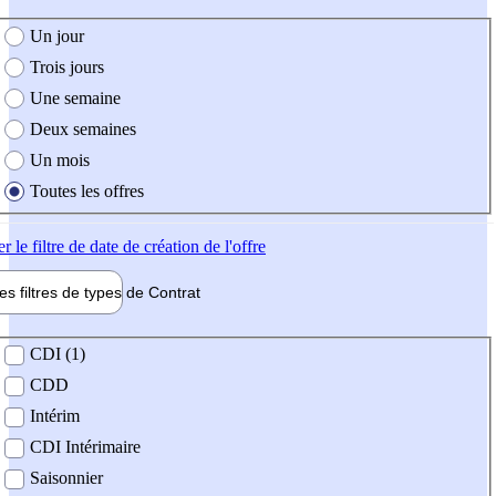
e création de l'offre
Un jour
Trois jours
Une semaine
Deux semaines
Un mois
Toutes les offres
er
le filtre de date de création de l'offre
les filtres de types de
Contrat
de contrat
CDI (1)
CDD
Intérim
CDI Intérimaire
Saisonnier