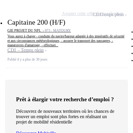
Ajouter cette offre à ma sélection
CDI
Temps plein
Capitaine 200 (H/F)
GIE PROJET DU NPL -
973 - MATOURY
Vous aurez à charge - conduite du navire/barque adaptée à des impératifs de sécurité
et aux circonstances météorologiques, - assurer le transport des passagers, -
manœuvres d'amarrage, - effectuer...
CDI - Temps plein
Publié il y a plus de 30 jours
Prêt à élargir votre recherche d’emploi ?
Découvrez de nouveaux territoires où les chances de
trouver un emploi sont plus fortes en réalisant un
projet de mobilité résidentielle