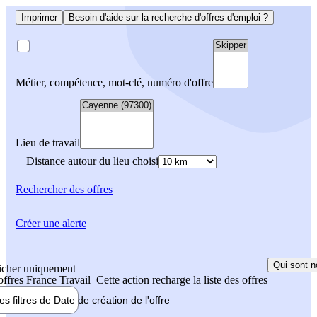
Imprimer
Besoin d'aide sur la recherche d'offres d'emploi ?
Métier, compétence, mot-clé, numéro d'offre
Lieu de travail
Distance autour du lieu choisi
Rechercher
des offres
Créer une alerte
Qui sont n
icher uniquement
 offres France Travail
Cette action recharge la liste des offres
les filtres de
Date de création
de l'offre