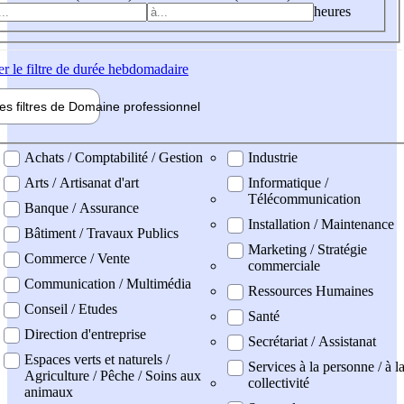
heures
er
le filtre de durée hebdomadaire
les filtres de
Domaine pro
fessionnel
ne professionel
Achats / Comptabilité / Gestion
Industrie
Arts / Artisanat d'art
Informatique /
Télécommunication
Banque / Assurance
Installation / Maintenance
Bâtiment / Travaux Publics
Marketing / Stratégie
Commerce / Vente
commerciale
Communication / Multimédia
Ressources Humaines
Conseil / Etudes
Santé
Direction d'entreprise
Secrétariat / Assistanat
Espaces verts et naturels /
Services à la personne / à l
Agriculture / Pêche / Soins aux
collectivité
animaux