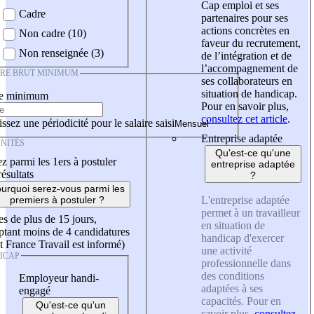
Cap emploi et ses
Cadre
partenaires pour ses
actions concrètes en
Non cadre (10)
faveur du recrutement,
Non renseignée (3)
de l’intégration et de
l’accompagnement de
IRE BRUT MINIMUM
ses collaborateurs en
situation de handicap.
re minimum
Pour en savoir plus,
consultez cet article
.
ssez une périodicité pour le salaire saisi
Entreprise adaptée
NITÉS
Qu'est-ce qu'une
z parmi les 1ers à postuler
entreprise adaptée
résultats
?
urquoi serez-vous parmi les
L'entreprise adaptée
premiers à postuler ?
permet à un travailleur
es de plus de 15 jours,
en situation de
tant moins de 4 candidatures
handicap d'exercer
t France Travail est informé)
une activité
ICAP
professionnelle dans
des conditions
Employeur handi-
adaptées à ses
engagé
capacités. Pour en
Qu'est-ce qu'un
savoir plus,
consultez