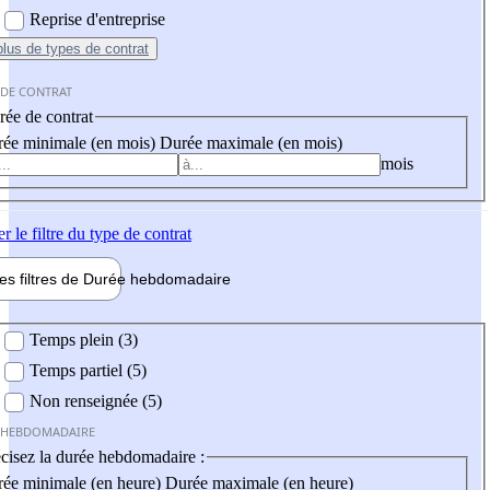
Reprise d'entreprise
plus
de types de contrat
 DE CONTRAT
ée de contrat
ée minimale (en mois)
Durée maximale (en mois)
mois
er
le filtre du type de contrat
les filtres de
Durée hebdo
madaire
 hebdomadaire
Temps plein (3)
Temps partiel (5)
Non renseignée (5)
 HEBDOMADAIRE
cisez la durée hebdomadaire :
ée minimale (en heure)
Durée maximale (en heure)