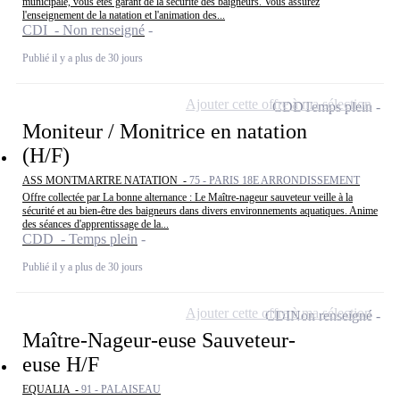
municipale, vous êtes garant de la sécurité des baigneurs. Vous assurez
l'enseignement de la natation et l'animation des...
CDI - Non renseigné
Publié il y a plus de 30 jours
Ajouter cette offre à ma sélection
CDD
Temps plein
Moniteur / Monitrice en natation
(H/F)
ASS MONTMARTRE NATATION -
75 - PARIS 18E ARRONDISSEMENT
Offre collectée par La bonne alternance : Le Maître-nageur sauveteur veille à la
sécurité et au bien-être des baigneurs dans divers environnements aquatiques. Anime
des séances d'apprentissage de la...
CDD - Temps plein
Publié il y a plus de 30 jours
Ajouter cette offre à ma sélection
CDI
Non renseigné
Maître-Nageur-euse Sauveteur-
euse H/F
EQUALIA -
91 - PALAISEAU