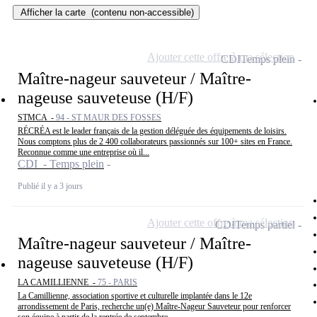
Afficher la carte
(contenu non-accessible)
Ajouter cette offre à ma sélection
CDI
Temps plein
Maître-nageur sauveteur / Maître-
nageuse sauveteuse (H/F)
STMCA -
94 - ST MAUR DES FOSSES
RÉCRÉA est le leader français de la gestion déléguée des équipements de loisirs.
Nous comptons plus de 2 400 collaborateurs passionnés sur 100+ sites en France.
Reconnue comme une entreprise où il...
CDI - Temps plein
Publié il y a 3 jours
Ajouter cette offre à ma sélection
CDI
Temps partiel
Maître-nageur sauveteur / Maître-
nageuse sauveteuse (H/F)
LA CAMILLIENNE -
75 - PARIS
La Camillienne, association sportive et culturelle implantée dans le 12e
arrondissement de Paris, recherche un(e) Maître-Nageur Sauveteur pour renforcer