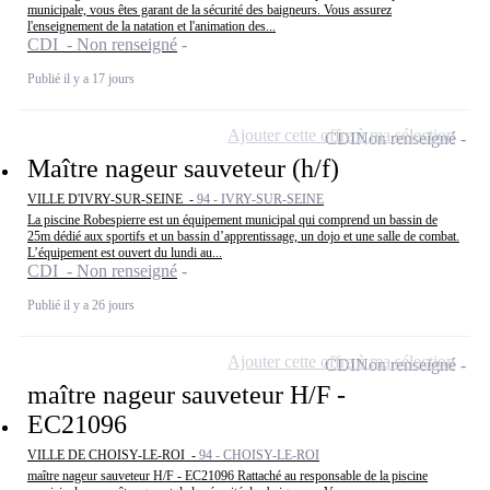
municipale, vous êtes garant de la sécurité des baigneurs. Vous assurez
l'enseignement de la natation et l'animation des...
CDI - Non renseigné
Publié il y a 17 jours
Ajouter cette offre à ma sélection
CDI
Non renseigné
Maître nageur sauveteur (h/f)
VILLE D'IVRY-SUR-SEINE -
94 - IVRY-SUR-SEINE
La piscine Robespierre est un équipement municipal qui comprend un bassin de
25m dédié aux sportifs et un bassin d’apprentissage, un dojo et une salle de combat.
L’équipement est ouvert du lundi au...
CDI - Non renseigné
Publié il y a 26 jours
Ajouter cette offre à ma sélection
CDI
Non renseigné
maître nageur sauveteur H/F -
EC21096
VILLE DE CHOISY-LE-ROI -
94 - CHOISY-LE-ROI
maître nageur sauveteur H/F - EC21096 Rattaché au responsable de la piscine