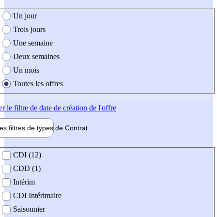
e création de l'offre
Un jour
Trois jours
Une semaine
Deux semaines
Un mois
Toutes les offres
er
le filtre de date de création de l'offre
les filtres de types de
Contrat
de contrat
CDI (12)
CDD (1)
Intérim
CDI Intérimaire
Saisonnier