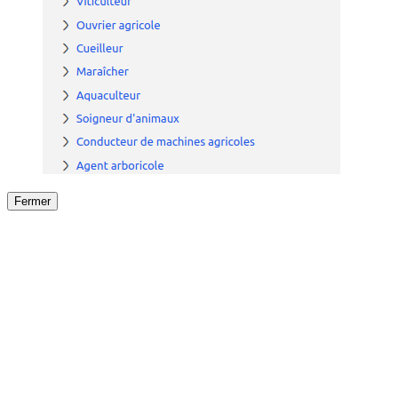
Fermer
Fermer
le détail de l'offre
/
Offre
sur
Offre précéden