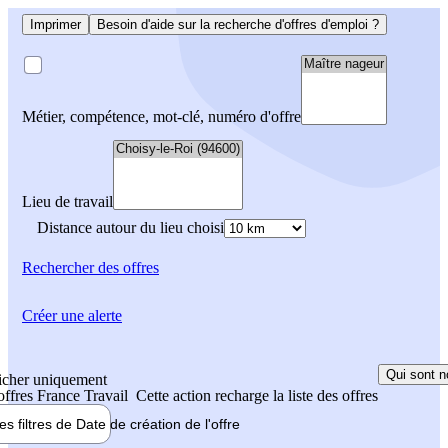
Imprimer
Besoin d'aide sur la recherche d'offres d'emploi ?
Métier, compétence, mot-clé, numéro d'offre
Lieu de travail
Distance autour du lieu choisi
Rechercher
des offres
Créer une alerte
Qui sont n
icher uniquement
 offres France Travail
Cette action recharge la liste des offres
les filtres de
Date de création
de l'offre