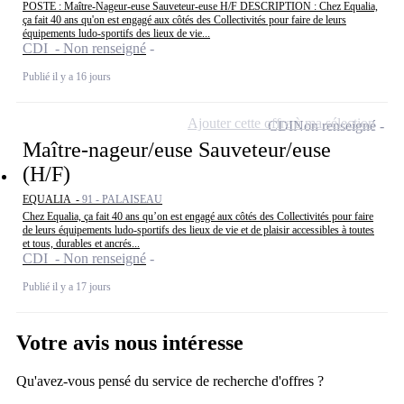
POSTE : Maître-Nageur-euse Sauveteur-euse H/F DESCRIPTION : Chez Equalia,
ça fait 40 ans qu'on est engagé aux côtés des Collectivités pour faire de leurs
équipements ludo-sportifs des lieux de vie...
CDI - Non renseigné
Publié il y a 16 jours
Ajouter cette offre à ma sélection
CDI
Non renseigné
Maître-nageur/euse Sauveteur/euse
(H/F)
EQUALIA -
91 - PALAISEAU
Chez Equalia, ça fait 40 ans qu’on est engagé aux côtés des Collectivités pour faire
de leurs équipements ludo-sportifs des lieux de vie et de plaisir accessibles à toutes
et tous, durables et ancrés...
CDI - Non renseigné
Publié il y a 17 jours
Votre avis nous intéresse
Qu'avez-vous pensé du service de recherche d'offres ?