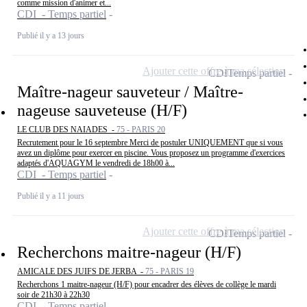
comme mission d'animer et...
CDI - Temps partiel
Publié il y a 13 jours
Ajouter cette offre à ma sélection
CDI
Temps partiel
Maître-nageur sauveteur / Maître-
nageuse sauveteuse (H/F)
LE CLUB DES NAIADES -
75 - PARIS 20
Recrutement pour le 16 septembre Merci de postuler UNIQUEMENT que si vous
avez un diplôme pour exercer en piscine. Vous proposez un programme d'exercices
adaptés d'AQUAGYM le vendredi de 18h00 à...
CDI - Temps partiel
Publié il y a 11 jours
Ajouter cette offre à ma sélection
CDI
Temps partiel
Recherchons maitre-nageur (H/F)
AMICALE DES JUIFS DE JERBA -
75 - PARIS 19
Recherchons 1 maitre-nageur (H/F) pour encadrer des élèves de collège le mardi
soir de 21h30 à 22h30
CDI - Temps partiel