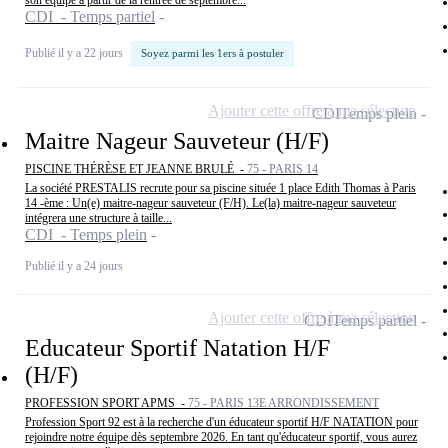
son équipe à partir de la rentrée de septembre...
CDI - Temps partiel
Publié il y a 22 jours
Soyez parmi les 1ers à postuler
Ajouter cette offre à ma sélection
CDI
Temps plein
Maitre Nageur Sauveteur (H/F)
PISCINE THÉRÈSE ET JEANNE BRULÉ -
75 - PARIS 14
La société PRESTALIS recrute pour sa piscine située 1 place Edith Thomas à Paris
14 -ème : Un(e) maitre-nageur sauveteur (F/H). Le(la) maitre-nageur sauveteur
intégrera une structure à taille...
CDI - Temps plein
Publié il y a 24 jours
Ajouter cette offre à ma sélection
CDI
Temps partiel
Educateur Sportif Natation H/F
(H/F)
PROFESSION SPORT APMS -
75 - PARIS 13E ARRONDISSEMENT
Profession Sport 92 est à la recherche d'un éducateur sportif H/F NATATION pour
rejoindre notre équipe dès septembre 2026. En tant qu'éducateur sportif, vous aurez