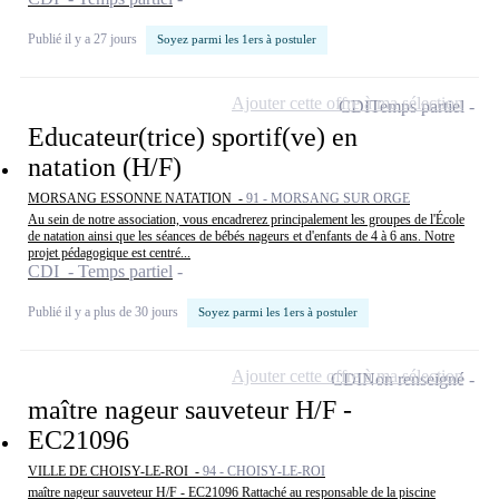
Publié il y a 27 jours
Soyez parmi les 1ers à postuler
Ajouter cette offre à ma sélection
CDI
Temps partiel
Educateur(trice) sportif(ve) en
natation (H/F)
MORSANG ESSONNE NATATION -
91 - MORSANG SUR ORGE
Au sein de notre association, vous encadrerez principalement les groupes de l'École
de natation ainsi que les séances de bébés nageurs et d'enfants de 4 à 6 ans. Notre
projet pédagogique est centré...
CDI - Temps partiel
Publié il y a plus de 30 jours
Soyez parmi les 1ers à postuler
Ajouter cette offre à ma sélection
CDI
Non renseigné
maître nageur sauveteur H/F -
EC21096
VILLE DE CHOISY-LE-ROI -
94 - CHOISY-LE-ROI
maître nageur sauveteur H/F - EC21096 Rattaché au responsable de la piscine