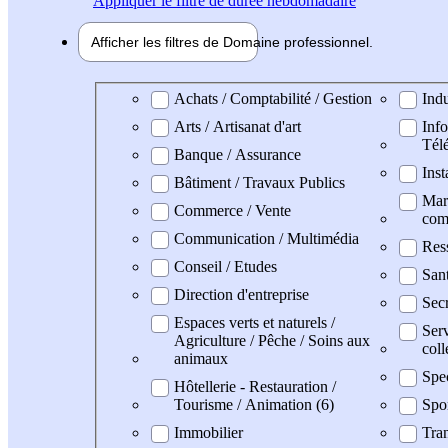
Appliquer
le filtre de durée hebdomadaire
Afficher les filtres de
Domaine pro
fessionnel
Domaine professionel
Achats / Comptabilité / Gestion
Indu
Arts / Artisanat d'art
Info
Tél
Banque / Assurance
Inst
Bâtiment / Travaux Publics
Mark
Commerce / Vente
com
Communication / Multimédia
Res
Conseil / Etudes
San
Direction d'entreprise
Secr
Espaces verts et naturels /
Serv
Agriculture / Pêche / Soins aux
coll
animaux
Spe
Hôtellerie - Restauration /
Tourisme / Animation (6)
Spo
Immobilier
Tran