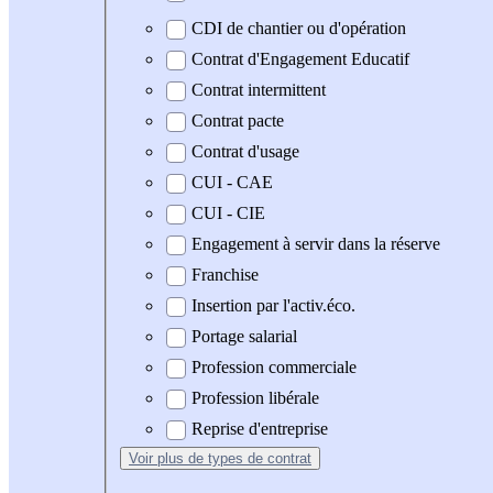
CDI de chantier ou d'opération
Contrat d'Engagement Educatif
Contrat intermittent
Contrat pacte
Contrat d'usage
CUI - CAE
CUI - CIE
Engagement à servir dans la réserve
Franchise
Insertion par l'activ.éco.
Portage salarial
Profession commerciale
Profession libérale
Reprise d'entreprise
Voir plus
de types de contrat