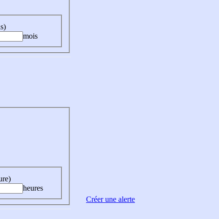
s)
mois
ure)
heures
Créer une alerte