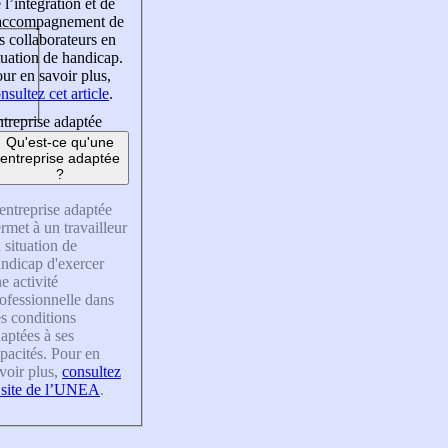
 l’intégration et de
’accompagnement de
s collaborateurs en
tuation de handicap.
ur en savoir plus,
nsultez cet article
.
treprise adaptée
Qu'est-ce qu'une
entreprise adaptée
?
entreprise adaptée
rmet à un travailleur
 situation de
ndicap d'exercer
e activité
ofessionnelle dans
s conditions
aptées à ses
pacités. Pour en
voir plus,
consultez
 site de l’UNEA
.