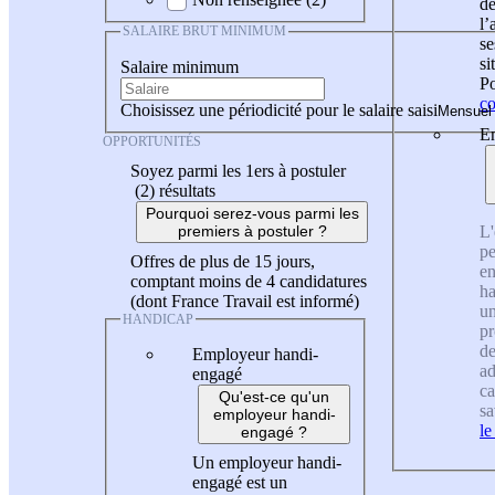
de
l
SALAIRE BRUT MINIMUM
se
si
Salaire minimum
Po
co
Choisissez une périodicité pour le salaire saisi
En
OPPORTUNITÉS
Soyez parmi les 1ers à postuler
(2)
résultats
Pourquoi serez-vous parmi les
L'
premiers à postuler ?
pe
Offres de plus de 15 jours,
en
comptant moins de 4 candidatures
ha
(dont France Travail est informé)
un
HANDICAP
pr
de
Employeur handi-
ad
engagé
ca
Qu'est-ce qu'un
sa
employeur handi-
le
engagé ?
Un employeur handi-
engagé est un