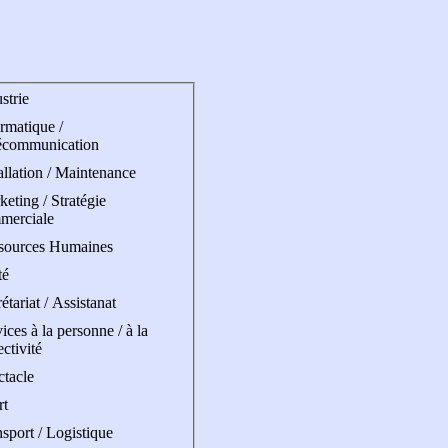
strie
rmatique /
écommunication
allation / Maintenance
eting / Stratégie
merciale
sources Humaines
té
étariat / Assistanat
ices à la personne / à la
ectivité
ctacle
rt
sport / Logistique