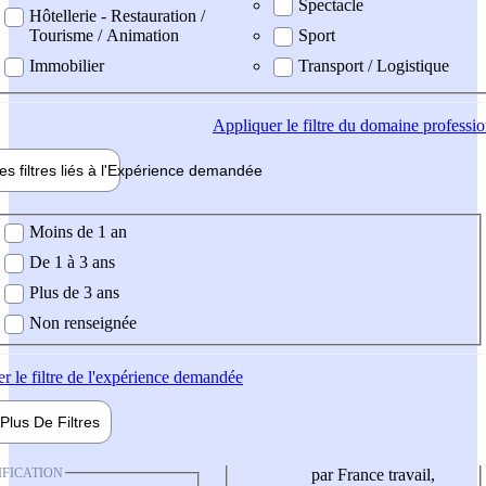
Spectacle
Hôtellerie - Restauration /
Tourisme / Animation
Sport
Immobilier
Transport / Logistique
Appliquer
le filtre du domaine professi
es filtres liés à l'
Expérience
demandée
ience demandée
Moins de 1 an
De 1 à 3 ans
Plus de 3 ans
Non renseignée
er
le filtre de l'expérience demandée
Plus De
Filtres
IFICATION
par France travail,