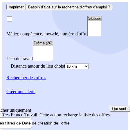
Imprimer
Besoin d'aide sur la recherche d'offres d'emploi ?
Métier, compétence, mot-clé, numéro d'offre
Lieu de travail
Distance autour du lieu choisi
Rechercher
des offres
Créer une alerte
Qui sont n
icher uniquement
 offres France Travail
Cette action recharge la liste des offres
les filtres de
Date de création
de l'offre