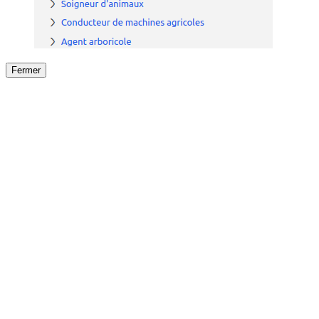
Fermer
Fermer
le détail de l'offre
/
Offre
sur
Offre précéden