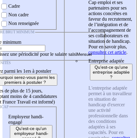
Cap emploi et ses
Cadre
partenaires pour ses
actions concrètes en
Non cadre
faveur du recrutement,
Non renseignée
de l’intégration et de
l’accompagnement de
IRE BRUT MINIMUM
ses collaborateurs en
situation de handicap.
re minimum
Pour en savoir plus,
consultez cet article
.
ssez une périodicité pour le salaire saisi
Entreprise adaptée
NITÉS
Qu'est-ce qu'une
z parmi les 1ers à postuler
entreprise adaptée
?
urquoi serez-vous parmi les
premiers à postuler ?
L'entreprise adaptée
es de plus de 15 jours,
permet à un travailleur
tant moins de 4 candidatures
en situation de
t France Travail est informé)
handicap d'exercer
ICAP
une activité
professionnelle dans
Employeur handi-
des conditions
engagé
adaptées à ses
Qu'est-ce qu'un
capacités. Pour en
employeur handi-
savoir plus,
consultez