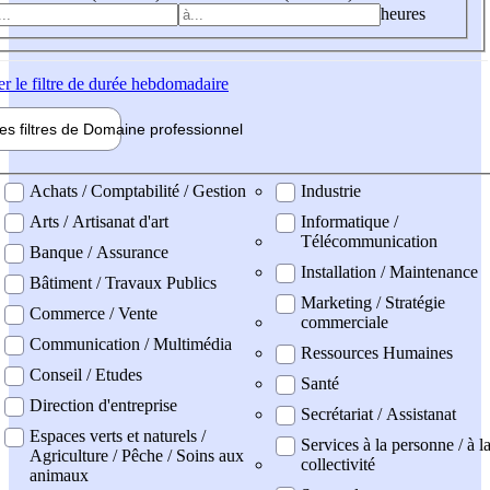
heures
er
le filtre de durée hebdomadaire
les filtres de
Domaine pro
fessionnel
ne professionel
Achats / Comptabilité / Gestion
Industrie
Arts / Artisanat d'art
Informatique /
Télécommunication
Banque / Assurance
Installation / Maintenance
Bâtiment / Travaux Publics
Marketing / Stratégie
Commerce / Vente
commerciale
Communication / Multimédia
Ressources Humaines
Conseil / Etudes
Santé
Direction d'entreprise
Secrétariat / Assistanat
Espaces verts et naturels /
Services à la personne / à l
Agriculture / Pêche / Soins aux
collectivité
animaux