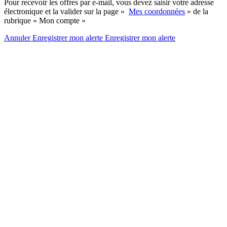
Pour recevoir les offres par e-mail, vous devez saisir votre adresse
électronique et la valider sur la page «
Mes coordonnées
» de la
rubrique « Mon compte »
Annuler
Enregistrer mon alerte
Enregistrer
mon alerte