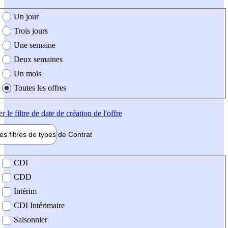
e création de l'offre
Un jour
Trois jours
Une semaine
Deux semaines
Un mois
Toutes les offres
er
le filtre de date de création de l'offre
les filtres de types de
Contrat
de contrat
CDI
CDD
Intérim
CDI Intérimaire
Saisonnier