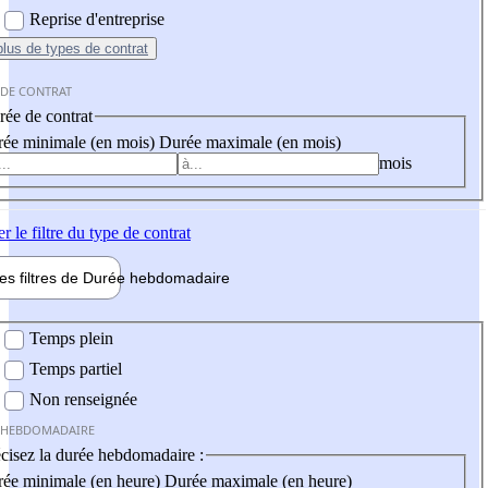
Reprise d'entreprise
plus
de types de contrat
 DE CONTRAT
ée de contrat
ée minimale (en mois)
Durée maximale (en mois)
mois
er
le filtre du type de contrat
les filtres de
Durée hebdo
madaire
 hebdomadaire
Temps plein
Temps partiel
Non renseignée
 HEBDOMADAIRE
cisez la durée hebdomadaire :
ée minimale (en heure)
Durée maximale (en heure)