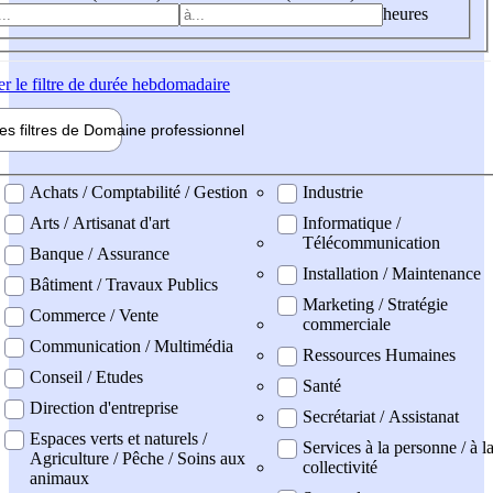
heures
er
le filtre de durée hebdomadaire
les filtres de
Domaine pro
fessionnel
ne professionel
Achats / Comptabilité / Gestion
Industrie
Arts / Artisanat d'art
Informatique /
Télécommunication
Banque / Assurance
Installation / Maintenance
Bâtiment / Travaux Publics
Marketing / Stratégie
Commerce / Vente
commerciale
Communication / Multimédia
Ressources Humaines
Conseil / Etudes
Santé
Direction d'entreprise
Secrétariat / Assistanat
Espaces verts et naturels /
Services à la personne / à l
Agriculture / Pêche / Soins aux
collectivité
animaux