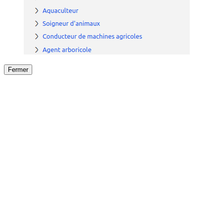
Fermer
Fermer
le détail de l'offre
/
Offre
sur
Offre précéden