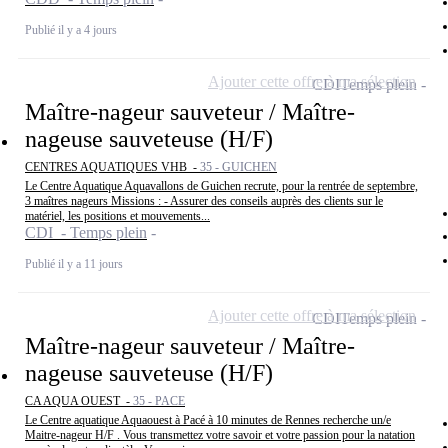
Publié il y a 4 jours
Ajouter cette offre à ma sélection
CDI
Temps plein
Maître-nageur sauveteur / Maître-
nageuse sauveteuse (H/F)
CENTRES AQUATIQUES VHB -
35 - GUICHEN
Le Centre Aquatique Aquavallons de Guichen recrute, pour la rentrée de septembre,
3 maîtres nageurs Missions : - Assurer des conseils auprès des clients sur le
matériel, les positions et mouvements...
CDI - Temps plein
Publié il y a 11 jours
Ajouter cette offre à ma sélection
CDI
Temps plein
Maître-nageur sauveteur / Maître-
nageuse sauveteuse (H/F)
CA AQUA OUEST -
35 - PACE
Le Centre aquatique Aquaouest à Pacé à 10 minutes de Rennes recherche un/e
Maitre-nageur H/F . Vous transmettez votre savoir et votre passion pour la natation