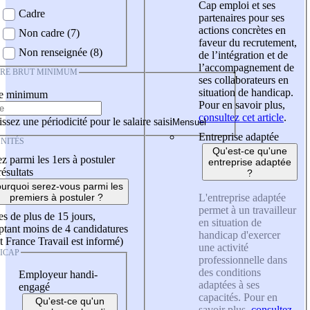
Cap emploi et ses
Cadre
partenaires pour ses
actions concrètes en
Non cadre (7)
faveur du recrutement,
Non renseignée (8)
de l’intégration et de
l’accompagnement de
IRE BRUT MINIMUM
ses collaborateurs en
situation de handicap.
re minimum
Pour en savoir plus,
consultez cet article
.
ssez une périodicité pour le salaire saisi
Entreprise adaptée
NITÉS
Qu'est-ce qu'une
z parmi les 1ers à postuler
entreprise adaptée
résultats
?
urquoi serez-vous parmi les
L'entreprise adaptée
premiers à postuler ?
permet à un travailleur
es de plus de 15 jours,
en situation de
tant moins de 4 candidatures
handicap d'exercer
t France Travail est informé)
une activité
ICAP
professionnelle dans
des conditions
Employeur handi-
adaptées à ses
engagé
capacités. Pour en
Qu'est-ce qu'un
savoir plus,
consultez