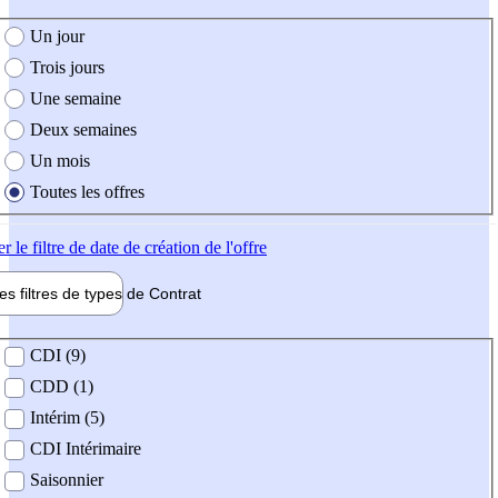
e création de l'offre
Un jour
Trois jours
Une semaine
Deux semaines
Un mois
Toutes les offres
er
le filtre de date de création de l'offre
les filtres de types de
Contrat
de contrat
CDI (9)
CDD (1)
Intérim (5)
CDI Intérimaire
Saisonnier