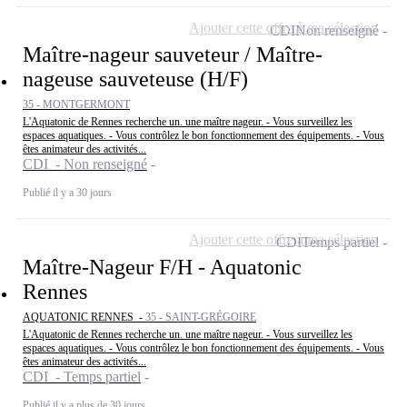
Ajouter cette offre à ma sélection
CDI
Non renseigné
Maître-nageur sauveteur / Maître-
nageuse sauveteuse (H/F)
35 - MONTGERMONT
L'Aquatonic de Rennes recherche un. une maître nageur. - Vous surveillez les
espaces aquatiques. - Vous contrôlez le bon fonctionnement des équipements. - Vous
êtes animateur des activités...
CDI - Non renseigné
Publié il y a 30 jours
Ajouter cette offre à ma sélection
CDI
Temps partiel
Maître-Nageur F/H - Aquatonic
Rennes
AQUATONIC RENNES -
35 - SAINT-GRÉGOIRE
L'Aquatonic de Rennes recherche un. une maître nageur. - Vous surveillez les
espaces aquatiques. - Vous contrôlez le bon fonctionnement des équipements. - Vous
êtes animateur des activités...
CDI - Temps partiel
Publié il y a plus de 30 jours