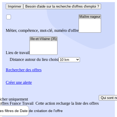
Imprimer
Besoin d'aide sur la recherche d'offres d'emploi ?
Métier, compétence, mot-clé, numéro d'offre
Lieu de travail
Distance autour du lieu choisi
Rechercher
des offres
Créer une alerte
Qui sont n
icher uniquement
 offres France Travail
Cette action recharge la liste des offres
les filtres de
Date de création
de l'offre