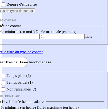
Reprise d'entreprise
plus
de types de contrat
 DE CONTRAT
ée de contrat
ée minimale (en mois)
Durée maximale (en mois)
mois
er
le filtre du type de contrat
les filtres de
Durée hebdo
madaire
 hebdomadaire
Temps plein (7)
Temps partiel (1)
Non renseignée (7)
 HEBDOMADAIRE
cisez la durée hebdomadaire :
ée minimale (en heure)
Durée maximale (en heure)