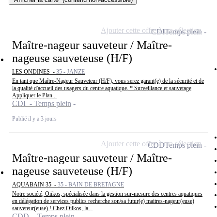
Ajouter cette offre à ma sélection
CDI
Temps plein
Maître-nageur sauveteur / Maître-
nageuse sauveteuse (H/F)
LES ONDINES -
35 - JANZE
En tant que Maître-Nageur Sauveteur (H/F), vous serez garant(e) de la sécurité et de
la qualité d'accueil des usagers du centre aquatique. * Surveillance et sauvetage
Appliquer le Plan...
CDI - Temps plein
Publié il y a 3 jours
Ajouter cette offre à ma sélection
CDD
Temps plein
Maître-nageur sauveteur / Maître-
nageuse sauveteuse (H/F)
AQUABAIN 35 -
35 - BAIN DE BRETAGNE
Notre société, Oiikos, spécialisée dans la gestion sur-mesure des centres aquatiques
en délégation de services publics recherche son/sa futur(e) maitres-nageur(euse)
sauveteur(euse) ! Chez Oiikos, la...
CDD - Temps plein