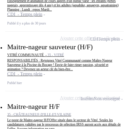
Enseignement et animation de cours auprès d'un public varié : les enfants (bébés
nageurs, apprentissage dès 4 ans) et les adultes (aquabike, aquagym, aquatraining)
Planning : Lundi : repos Mardi...
CDI - Temps plein
Publié il y a plus de 30 jours
Ajouter cette offre à ma sélection
CDI
Temps plein
Maitre-nageur sauveteur (H/F)
VITRÉ COMMUNAUTÉ -
35 - VITRÉ
RESPONSABILITÉS : Rejoignez Vitré Communauté comme Maître-Nageur
Sauveteur à la Piscine du Bocage ! Envie de faire rimer passion, sécurité et
animation ? Devenez un acteur clé du bien-être...
CDI - Temps plein
Publié hier
Ajouter cette offre à ma sélection
Intérim
Non renseigné
Maitre-nageur H/F
35 - CHÂTEAUNEUF-D'ILLE-ET-VILAINE
Le poste de Maitre-nageur H/FOffre située dans le secteur de Vitré. Seules les
candidatures validées par le processus de sélection IRSS auront accès aux détails de
l'offre. Aucune information ne sera...