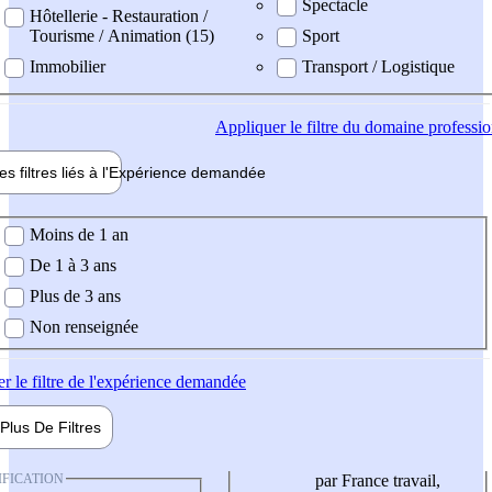
Spectacle
Hôtellerie - Restauration /
Tourisme / Animation (15)
Sport
Immobilier
Transport / Logistique
Appliquer
le filtre du domaine professi
es filtres liés à l'
Expérience
demandée
ience demandée
Moins de 1 an
De 1 à 3 ans
Plus de 3 ans
Non renseignée
er
le filtre de l'expérience demandée
Plus De
Filtres
IFICATION
par France travail,