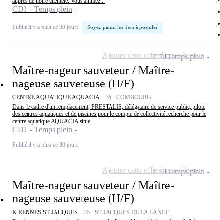
auprès de notre clientèle. Vous animez...
CDI - Temps plein
Publié il y a plus de 30 jours
Soyez parmi les 1ers à postuler
Ajouter cette offre à ma sélection
CDI
Temps plein
Maître-nageur sauveteur / Maître-
nageuse sauveteuse (H/F)
CENTRE AQUATIQUE AQUACIA -
35 - COMBOURG
Dans le cadre d'un remplacement, PRESTALIS, délégataire de service public, pilote
des centres aquatiques et de piscines pour le compte de collectivité recherche pour le
centre aquatique AQUACIA situé...
CDI - Temps plein
Publié il y a plus de 30 jours
Ajouter cette offre à ma sélection
CDI
Temps plein
Maître-nageur sauveteur / Maître-
nageuse sauveteuse (H/F)
K RENNES ST JACQUES -
35 - ST JACQUES DE LA LANDE