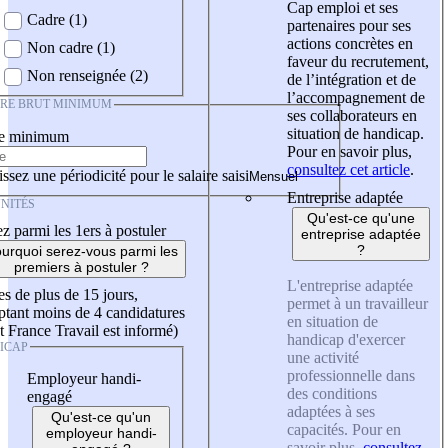
Cap emploi et ses
Cadre (1)
partenaires pour ses
actions concrètes en
Non cadre (1)
faveur du recrutement,
Non renseignée (2)
de l’intégration et de
l’accompagnement de
IRE BRUT MINIMUM
ses collaborateurs en
situation de handicap.
re minimum
Pour en savoir plus,
consultez cet article
.
ssez une périodicité pour le salaire saisi
Entreprise adaptée
NITÉS
Qu'est-ce qu'une
z parmi les 1ers à postuler
entreprise adaptée
?
urquoi serez-vous parmi les
premiers à postuler ?
L'entreprise adaptée
es de plus de 15 jours,
permet à un travailleur
tant moins de 4 candidatures
en situation de
t France Travail est informé)
handicap d'exercer
ICAP
une activité
professionnelle dans
Employeur handi-
des conditions
engagé
adaptées à ses
Qu'est-ce qu'un
capacités. Pour en
employeur handi-
savoir plus,
consultez