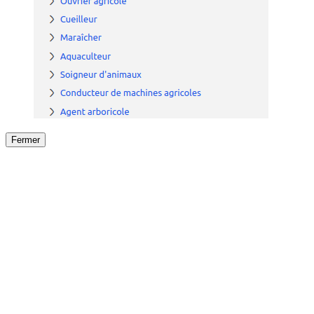
Fermer
Fermer
le détail de l'offre
/
Offre
sur
Offre précéden