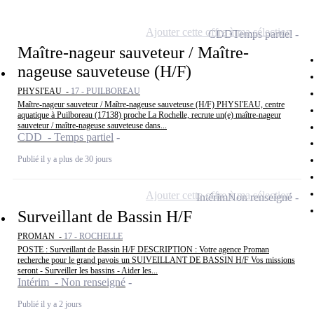
Ajouter cette offre à ma sélection
CDD
Temps partiel
Maître-nageur sauveteur / Maître-
nageuse sauveteuse (H/F)
PHYSI'EAU -
17 - PUILBOREAU
Maître-nageur sauveteur / Maître-nageuse sauveteuse (H/F) PHYSI'EAU, centre
aquatique à Puilboreau (17138) proche La Rochelle, recrute un(e) maître-nageur
sauveteur / maître-nageuse sauveteuse dans...
CDD - Temps partiel
Publié il y a plus de 30 jours
Ajouter cette offre à ma sélection
Intérim
Non renseigné
Surveillant de Bassin H/F
PROMAN -
17 - ROCHELLE
POSTE : Surveillant de Bassin H/F DESCRIPTION : Votre agence Proman
recherche pour le grand pavois un SUIVEILLANT DE BASSIN H/F Vos missions
seront - Surveiller les bassins - Aider les...
Intérim - Non renseigné
Publié il y a 2 jours