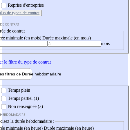
Reprise d'entreprise
plus
de types de contrat
 DE CONTRAT
ée de contrat
ée minimale (en mois)
Durée maximale (en mois)
mois
er
le filtre du type de contrat
les filtres de
Durée hebdo
madaire
 hebdomadaire
Temps plein
Temps partiel (1)
Non renseignée (3)
 HEBDOMADAIRE
cisez la durée hebdomadaire :
ée minimale (en heure)
Durée maximale (en heure)