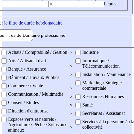
heures
er
le filtre de durée hebdomadaire
les filtres de
Domaine pro
fessionnel
ne professionel
Achats / Comptabilité / Gestion
Industrie
Arts / Artisanat d'art
Informatique /
Télécommunication
Banque / Assurance
Installation / Maintenance
Bâtiment / Travaux Publics
Marketing / Stratégie
Commerce / Vente
commerciale
Communication / Multimédia
Ressources Humaines
Conseil / Etudes
Santé
Direction d'entreprise
Secrétariat / Assistanat
Espaces verts et naturels /
Services à la personne / à l
Agriculture / Pêche / Soins aux
collectivité
animaux