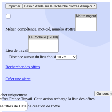
Imprimer
Besoin d'aide sur la recherche d'offres d'emploi ?
Métier, compétence, mot-clé, numéro d'offre
Lieu de travail
Distance autour du lieu choisi
Rechercher
des offres
Créer une alerte
Qui sont n
icher uniquement
 offres France Travail
Cette action recharge la liste des offres
les filtres de
Date de création
de l'offre