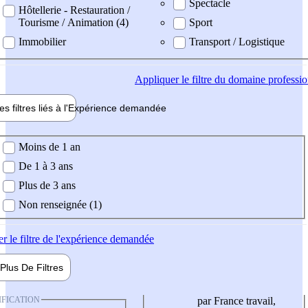
Spectacle
Hôtellerie - Restauration /
Tourisme / Animation (4)
Sport
Immobilier
Transport / Logistique
Appliquer
le filtre du domaine professi
es filtres liés à l'
Expérience
demandée
ience demandée
Moins de 1 an
De 1 à 3 ans
Plus de 3 ans
Non renseignée (1)
er
le filtre de l'expérience demandée
Plus De
Filtres
IFICATION
par France travail,