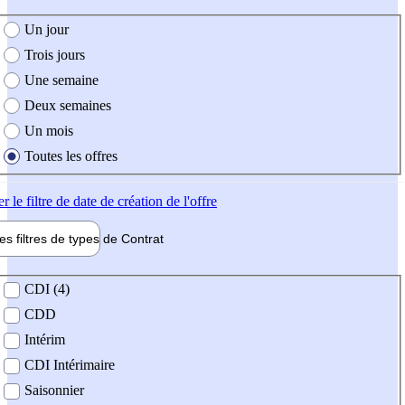
e création de l'offre
Un jour
Trois jours
Une semaine
Deux semaines
Un mois
Toutes les offres
er
le filtre de date de création de l'offre
les filtres de types de
Contrat
de contrat
CDI (4)
CDD
Intérim
CDI Intérimaire
Saisonnier