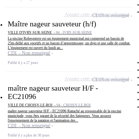
Ajouter cette offre à ma sélection
CDI
Non renseigné
Maître nageur sauveteur (h/f)
VILLE D'IVRY-SUR-SEINE -
94 - IVRY-SUR-SEINE
La piscine Robespierre est un équipement municipal qui comprend un bassin de
25m dédié aux sportifs et un bassin d’apprentissage, un dojo et une salle de combat.
L’équipement est ouvert du lundi au...
CDI - Non renseigné
Publié il y a 27 jours
Ajouter cette offre à ma sélection
CDI
Non renseigné
maître nageur sauveteur H/F -
EC21096
VILLE DE CHOISY-LE-ROI -
94 - CHOISY-LE-ROI
maître nageur sauveteur H/F - EC21096 Rattaché au responsable de la piscine
municipale, vous êtes garant de la sécurité des baigneurs. Vous assurez
l'enseignement de la natation et l'animation des...
CDI - Non renseigné
Publié il y a plus de 30 jours