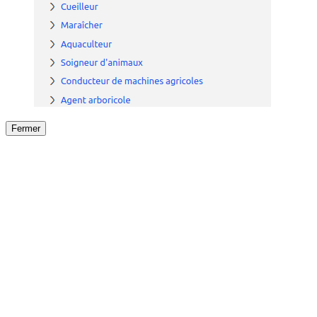
Fermer
Fermer
le détail de l'offre
/
Offre
sur
Offre précéden