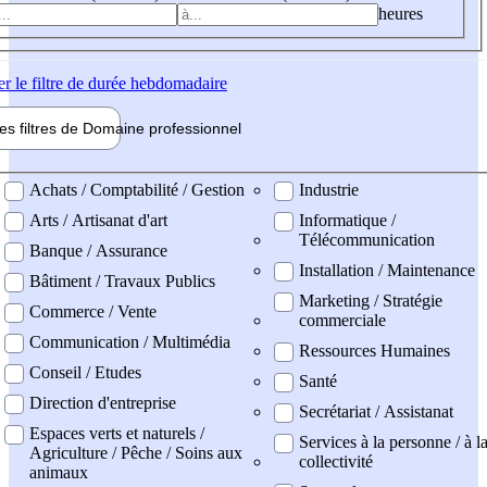
heures
er
le filtre de durée hebdomadaire
les filtres de
Domaine pro
fessionnel
ne professionel
Achats / Comptabilité / Gestion
Industrie
Arts / Artisanat d'art
Informatique /
Télécommunication
Banque / Assurance
Installation / Maintenance
Bâtiment / Travaux Publics
Marketing / Stratégie
Commerce / Vente
commerciale
Communication / Multimédia
Ressources Humaines
Conseil / Etudes
Santé
Direction d'entreprise
Secrétariat / Assistanat
Espaces verts et naturels /
Services à la personne / à l
Agriculture / Pêche / Soins aux
collectivité
animaux