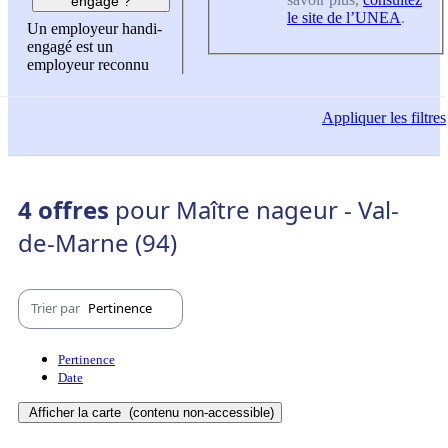
engagé ?
le site de l’UNEA
.
Un employeur handi-
engagé est un
employeur reconnu
Appliquer
les filtres
4 offres
pour Maître nageur - Val-
de-Marne (94)
Trier par
Pertinence
Pertinence
Date
Afficher la carte
(contenu non-accessible)