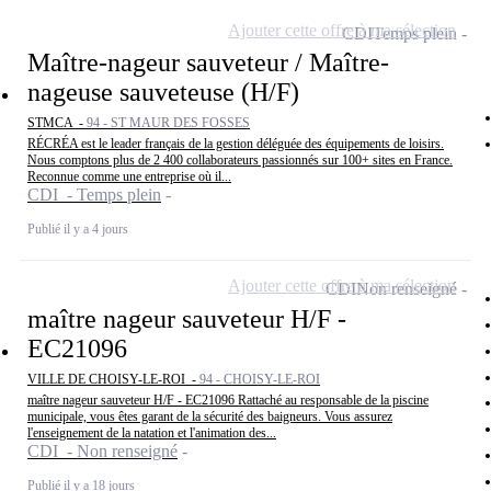
Ajouter cette offre à ma sélection
CDI
Temps plein
Maître-nageur sauveteur / Maître-
nageuse sauveteuse (H/F)
STMCA -
94 - ST MAUR DES FOSSES
RÉCRÉA est le leader français de la gestion déléguée des équipements de loisirs.
Nous comptons plus de 2 400 collaborateurs passionnés sur 100+ sites en France.
Reconnue comme une entreprise où il...
CDI - Temps plein
Publié il y a 4 jours
Ajouter cette offre à ma sélection
CDI
Non renseigné
maître nageur sauveteur H/F -
EC21096
VILLE DE CHOISY-LE-ROI -
94 - CHOISY-LE-ROI
maître nageur sauveteur H/F - EC21096 Rattaché au responsable de la piscine
municipale, vous êtes garant de la sécurité des baigneurs. Vous assurez
l'enseignement de la natation et l'animation des...
CDI - Non renseigné
Publié il y a 18 jours