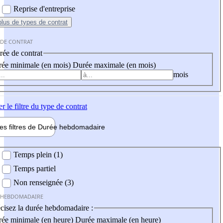
Reprise d'entreprise
plus
de types de contrat
 DE CONTRAT
ée de contrat
ée minimale (en mois)
Durée maximale (en mois)
mois
er
le filtre du type de contrat
les filtres de
Durée hebdo
madaire
 hebdomadaire
Temps plein (1)
Temps partiel
Non renseignée (3)
 HEBDOMADAIRE
cisez la durée hebdomadaire :
ée minimale (en heure)
Durée maximale (en heure)