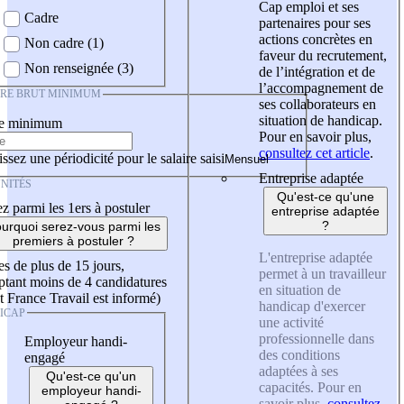
Cap emploi et ses
Cadre
partenaires pour ses
actions concrètes en
Non cadre (1)
faveur du recrutement,
Non renseignée (3)
de l’intégration et de
l’accompagnement de
IRE BRUT MINIMUM
ses collaborateurs en
situation de handicap.
re minimum
Pour en savoir plus,
consultez cet article
.
ssez une périodicité pour le salaire saisi
Entreprise adaptée
NITÉS
Qu'est-ce qu'une
z parmi les 1ers à postuler
entreprise adaptée
?
urquoi serez-vous parmi les
premiers à postuler ?
L'entreprise adaptée
es de plus de 15 jours,
permet à un travailleur
tant moins de 4 candidatures
en situation de
t France Travail est informé)
handicap d'exercer
ICAP
une activité
professionnelle dans
Employeur handi-
des conditions
engagé
adaptées à ses
Qu'est-ce qu'un
capacités. Pour en
employeur handi-
savoir plus,
consultez