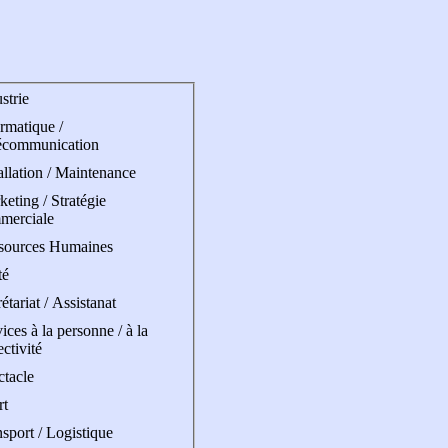
strie
rmatique /
écommunication
allation / Maintenance
eting / Stratégie
merciale
sources Humaines
té
étariat / Assistanat
ices à la personne / à la
ectivité
ctacle
rt
sport / Logistique