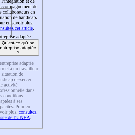
 l’intégration et de
’accompagnement de
s collaborateurs en
tuation de handicap.
ur en savoir plus,
nsultez cet article
.
treprise adaptée
Qu'est-ce qu'une
entreprise adaptée
?
entreprise adaptée
rmet à un travailleur
 situation de
ndicap d'exercer
e activité
ofessionnelle dans
s conditions
aptées à ses
pacités. Pour en
voir plus,
consultez
 site de l’UNEA
.