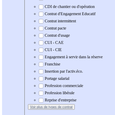
CDI de chantier ou d'opération
Contrat d'Engagement Educatif
Contrat intermittent
Contrat pacte
Contrat d'usage
CUI - CAE
CUI - CIE
Engagement à servir dans la réserve
Franchise
Insertion par l'activ.éco.
Portage salarial
Profession commerciale
Profession libérale
Reprise d'entreprise
Voir plus
de types de contrat