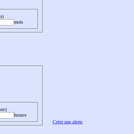
s)
mois
ure)
heures
Créer une alerte