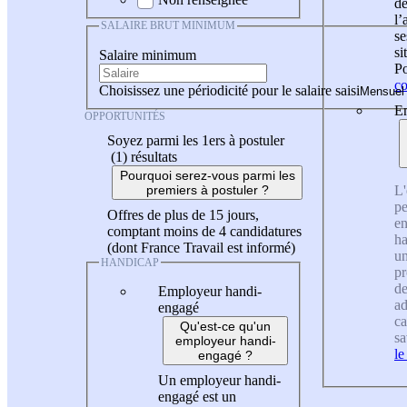
de
l
SALAIRE BRUT MINIMUM
se
si
Salaire minimum
Po
co
Choisissez une périodicité pour le salaire saisi
En
OPPORTUNITÉS
Soyez parmi les 1ers à postuler
(1)
résultats
Pourquoi serez-vous parmi les
L'
premiers à postuler ?
pe
Offres de plus de 15 jours,
en
comptant moins de 4 candidatures
ha
(dont France Travail est informé)
un
HANDICAP
pr
de
Employeur handi-
ad
engagé
ca
Qu'est-ce qu'un
sa
employeur handi-
le
engagé ?
Un employeur handi-
engagé est un