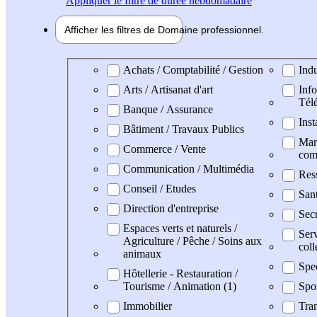
Appliquer
le filtre de durée hebdomadaire
Afficher les filtres de
Domaine pro
fessionnel
Domaine professionel
Achats / Comptabilité / Gestion
Indu
Arts / Artisanat d'art
Info
Tél
Banque / Assurance
Inst
Bâtiment / Travaux Publics
Mark
Commerce / Vente
com
Communication / Multimédia
Res
Conseil / Etudes
San
Direction d'entreprise
Secr
Espaces verts et naturels /
Serv
Agriculture / Pêche / Soins aux
coll
animaux
Spe
Hôtellerie - Restauration /
Tourisme / Animation (1)
Spo
Immobilier
Tran