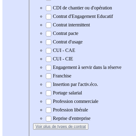
CDI de chantier ou d'opération
Contrat d'Engagement Educatif
Contrat intermittent
Contrat pacte
Contrat d'usage
CUI - CAE
CUI - CIE
Engagement à servir dans la réserve
Franchise
Insertion par l'activ.éco.
Portage salarial
Profession commerciale
Profession libérale
Reprise d'entreprise
Voir plus
de types de contrat