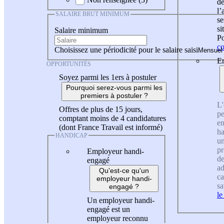
de
l
SALAIRE BRUT MINIMUM
se
si
Salaire minimum
Po
co
Choisissez une périodicité pour le salaire saisi
En
OPPORTUNITÉS
Soyez parmi les 1ers à postuler
Pourquoi serez-vous parmi les
premiers à postuler ?
L'
Offres de plus de 15 jours,
pe
comptant moins de 4 candidatures
en
(dont France Travail est informé)
ha
HANDICAP
un
pr
Employeur handi-
de
engagé
ad
Qu'est-ce qu'un
ca
employeur handi-
sa
engagé ?
le
Un employeur handi-
engagé est un
employeur reconnu