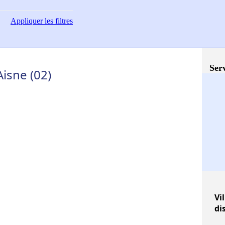
Appliquer
les filtres
Serv
Aisne (02)
Vil
di