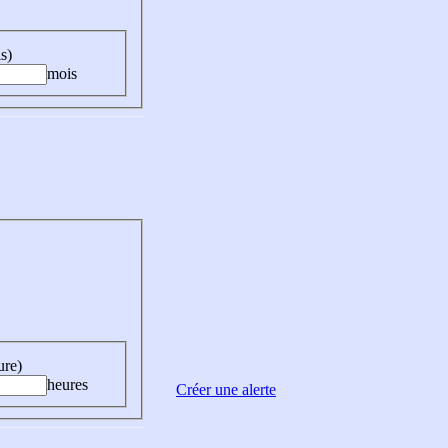
s)
mois
ure)
heures
Créer une alerte