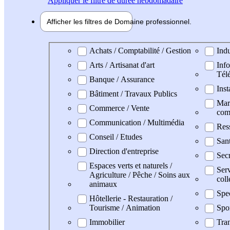
Appliquer
le filtre de durée hebdomadaire
Afficher les filtres de
Domaine pro
fessionnel
Domaine professionel
Achats / Comptabilité / Gestion
Indu
Arts / Artisanat d'art
Info
Tél
Banque / Assurance
Inst
Bâtiment / Travaux Publics
Mark
Commerce / Vente
com
Communication / Multimédia
Res
Conseil / Etudes
San
Direction d'entreprise
Secr
Espaces verts et naturels /
Serv
Agriculture / Pêche / Soins aux
coll
animaux
Spe
Hôtellerie - Restauration /
Tourisme / Animation
Spo
Immobilier
Tran