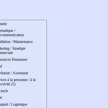
strie
rmatique /
écommunication
allation / Maintenance
eting / Stratégie
merciale
sources Humaines
té
étariat / Assistanat
ices à la personne / à la
ectivité (5)
ctacle
rt
sport / Logistique