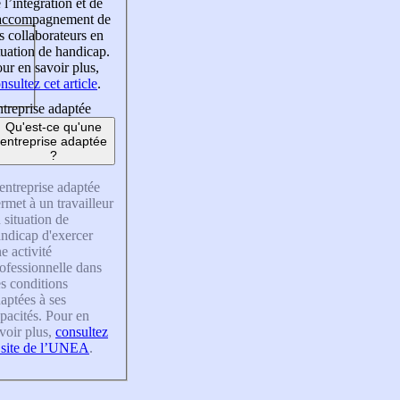
 l’intégration et de
’accompagnement de
s collaborateurs en
tuation de handicap.
ur en savoir plus,
nsultez cet article
.
treprise adaptée
Qu'est-ce qu'une
entreprise adaptée
?
entreprise adaptée
rmet à un travailleur
 situation de
ndicap d'exercer
e activité
ofessionnelle dans
s conditions
aptées à ses
pacités. Pour en
voir plus,
consultez
 site de l’UNEA
.