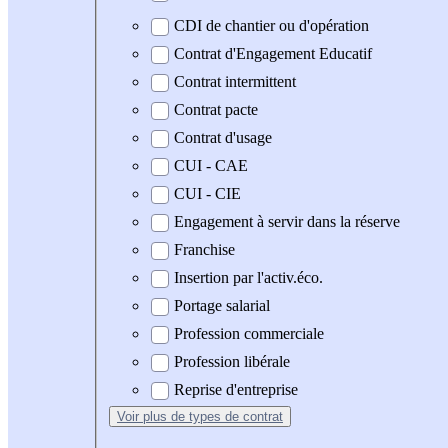
CDI de chantier ou d'opération
Contrat d'Engagement Educatif
Contrat intermittent
Contrat pacte
Contrat d'usage
CUI - CAE
CUI - CIE
Engagement à servir dans la réserve
Franchise
Insertion par l'activ.éco.
Portage salarial
Profession commerciale
Profession libérale
Reprise d'entreprise
Voir plus
de types de contrat