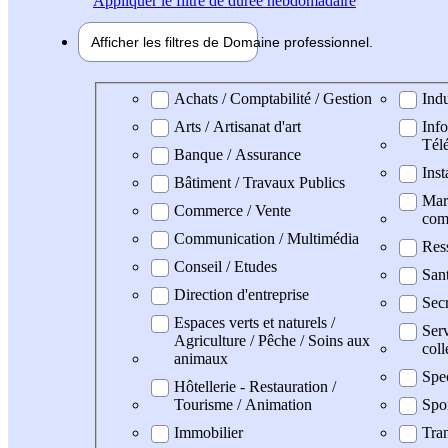
Appliquer
le filtre de durée hebdomadaire
Afficher les filtres de
Domaine pro
fessionnel
Domaine professionel
Achats / Comptabilité / Gestion
Indu
Arts / Artisanat d'art
Info
Tél
Banque / Assurance
Inst
Bâtiment / Travaux Publics
Mark
Commerce / Vente
com
Communication / Multimédia
Res
Conseil / Etudes
San
Direction d'entreprise
Secr
Espaces verts et naturels /
Serv
Agriculture / Pêche / Soins aux
coll
animaux
Spe
Hôtellerie - Restauration /
Tourisme / Animation
Spo
Immobilier
Tran