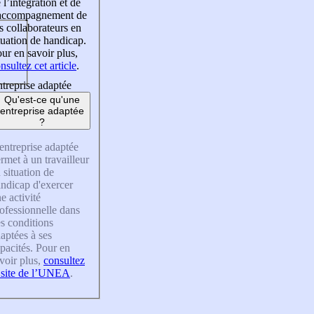
 l’intégration et de
’accompagnement de
s collaborateurs en
tuation de handicap.
ur en savoir plus,
nsultez cet article
.
treprise adaptée
Qu'est-ce qu'une
entreprise adaptée
?
entreprise adaptée
rmet à un travailleur
 situation de
ndicap d'exercer
e activité
ofessionnelle dans
s conditions
aptées à ses
pacités. Pour en
voir plus,
consultez
 site de l’UNEA
.