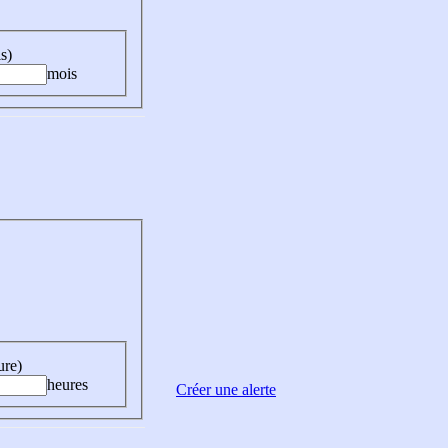
s)
mois
ure)
heures
Créer une alerte