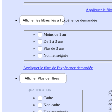
Appliquer
le fil
Afficher les filtres liés à l'
Expérience
demandée
Expérience demandée
Moins de 1 an
De 1 à 3 ans
Plus de 3 ans
Non renseignée
Appliquer
le filtre de l'expérience demandée
Afficher
Plus de
filtres
QUALIFICATION
pa
Ca
Cadre
pa
ac
Non cadre
fa
Non renseignée