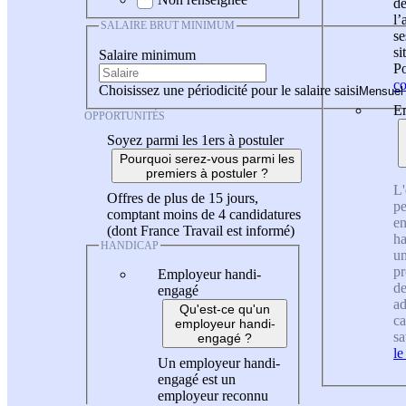
de
l
SALAIRE BRUT MINIMUM
se
si
Salaire minimum
Po
co
Choisissez une périodicité pour le salaire saisi
En
OPPORTUNITÉS
Soyez parmi les 1ers à postuler
Pourquoi serez-vous parmi les
premiers à postuler ?
L'
Offres de plus de 15 jours,
pe
comptant moins de 4 candidatures
en
(dont France Travail est informé)
ha
HANDICAP
un
pr
Employeur handi-
de
engagé
ad
Qu'est-ce qu'un
ca
employeur handi-
sa
engagé ?
le
Un employeur handi-
engagé est un
employeur reconnu