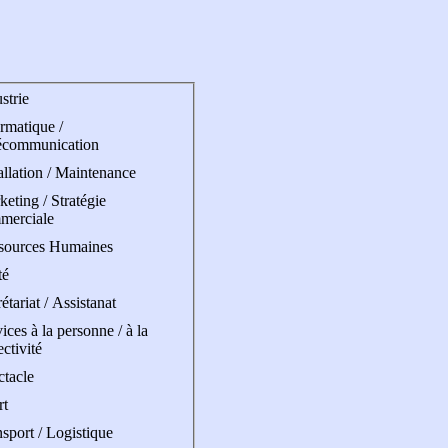
strie
rmatique /
écommunication
allation / Maintenance
eting / Stratégie
merciale
sources Humaines
té
étariat / Assistanat
ices à la personne / à la
ectivité
ctacle
rt
sport / Logistique