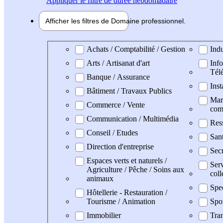
Appliquer
le filtre de durée hebdomadaire
Afficher les filtres de
Domaine pro
fessionnel
Domaine professionel
Achats / Comptabilité / Gestion
Indu
Arts / Artisanat d'art
Info
Tél
Banque / Assurance
Inst
Bâtiment / Travaux Publics
Mark
Commerce / Vente
com
Communication / Multimédia
Res
Conseil / Etudes
San
Direction d'entreprise
Secr
Espaces verts et naturels /
Serv
Agriculture / Pêche / Soins aux
coll
animaux
Spe
Hôtellerie - Restauration /
Tourisme / Animation
Spo
Immobilier
Tran