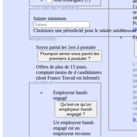
de
l
SALAIRE BRUT MINIMUM
se
si
Salaire minimum
Po
co
Choisissez une périodicité pour le salaire saisi
En
OPPORTUNITÉS
Soyez parmi les 1ers à postuler
Pourquoi serez-vous parmi les
premiers à postuler ?
L'
Offres de plus de 15 jours,
pe
comptant moins de 4 candidatures
en
(dont France Travail est informé)
ha
HANDICAP
un
pr
Employeur handi-
de
engagé
ad
Qu'est-ce qu'un
ca
employeur handi-
sa
engagé ?
le
Un employeur handi-
engagé est un
employeur reconnu