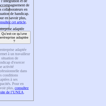
 l’intégration et de
’accompagnement de
s collaborateurs en
tuation de handicap.
ur en savoir plus,
nsultez cet article
.
treprise adaptée
Qu'est-ce qu'une
entreprise adaptée
?
entreprise adaptée
rmet à un travailleur
 situation de
ndicap d'exercer
e activité
ofessionnelle dans
s conditions
aptées à ses
pacités. Pour en
voir plus,
consultez
 site de l’UNEA
.