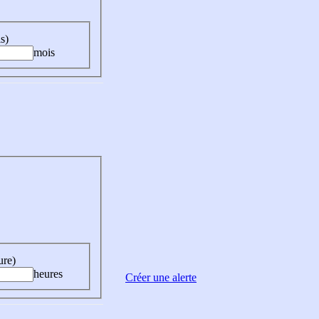
s)
mois
ure)
heures
Créer une alerte