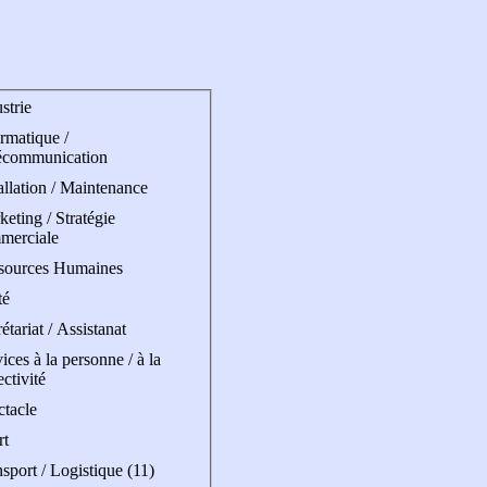
strie
rmatique /
écommunication
allation / Maintenance
eting / Stratégie
merciale
sources Humaines
té
étariat / Assistanat
ices à la personne / à la
ectivité
ctacle
rt
sport / Logistique (11)