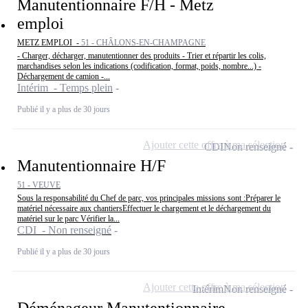
Manutentionnaire F/H - Metz
emploi
METZ EMPLOI -
51 - CHÂLONS-EN-CHAMPAGNE
- Charger, décharger, manutentionner des produits - Trier et répartir les colis,
marchandises selon les indications (codification, format, poids, nombre...) -
Déchargement de camion -...
Intérim - Temps plein
Publié il y a plus de 30 jours
Ajouter cette offre à ma sélection
CDI
Non renseigné
Manutentionnaire H/F
51 - VEUVE
Sous la responsabilité du Chef de parc, vos principales missions sont :Préparer le
matériel nécessaire aux chantiersEffectuer le chargement et le déchargement du
matériel sur le parc Vérifier la...
CDI - Non renseigné
Publié il y a plus de 30 jours
Ajouter cette offre à ma sélection
Intérim
Non renseigné
Déménageur Manutentionnaire