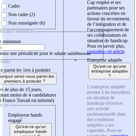
Cap emploi et ses
Cadre
partenaires pour ses
actions concrètes en
Non cadre (2)
faveur du recrutement,
Non renseignée (6)
de l’intégration et de
l’accompagnement de
IRE BRUT MINIMUM
ses collaborateurs en
situation de handicap.
re minimum
Pour en savoir plus,
consultez cet article
.
ssez une périodicité pour le salaire saisi
Entreprise adaptée
NITÉS
Qu'est-ce qu'une
z parmi les 1ers à postuler
entreprise adaptée
?
urquoi serez-vous parmi les
premiers à postuler ?
L'entreprise adaptée
es de plus de 15 jours,
permet à un travailleur
tant moins de 4 candidatures
en situation de
t France Travail est informé)
handicap d'exercer
ICAP
une activité
professionnelle dans
Employeur handi-
des conditions
engagé
adaptées à ses
Qu'est-ce qu'un
capacités. Pour en
employeur handi-
savoir plus,
consultez