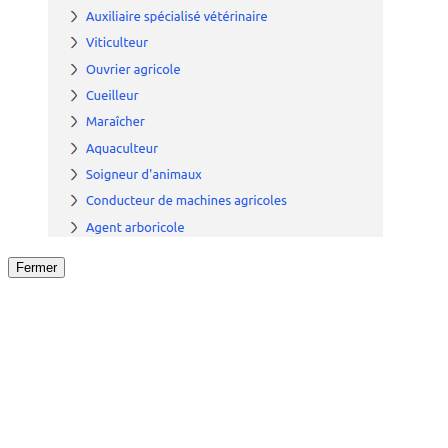
Fermer
Fermer
le détail de l'offre
/
Offre
sur
Offre précéden