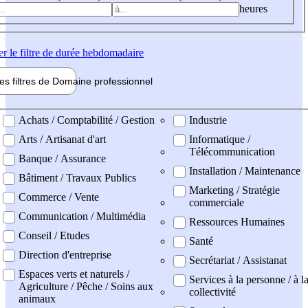
heures
er
le filtre de durée hebdomadaire
les filtres de
Domaine pro
fessionnel
ne professionel
Achats / Comptabilité / Gestion
Industrie
Arts / Artisanat d'art
Informatique /
Télécommunication
Banque / Assurance
Installation / Maintenance
Bâtiment / Travaux Publics
Marketing / Stratégie
Commerce / Vente
commerciale
Communication / Multimédia
Ressources Humaines
Conseil / Etudes
Santé
Direction d'entreprise
Secrétariat / Assistanat
Espaces verts et naturels /
Services à la personne / à l
Agriculture / Pêche / Soins aux
collectivité
animaux