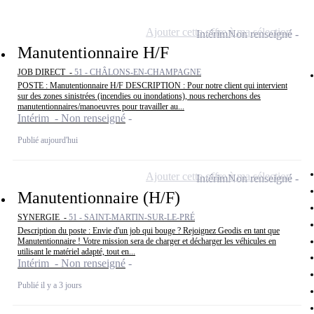
Ajouter cette offre à ma sélection
Intérim
Non renseigné
Manutentionnaire H/F
JOB DIRECT -
51 - CHÂLONS-EN-CHAMPAGNE
POSTE : Manutentionnaire H/F DESCRIPTION : Pour notre client qui intervient
sur des zones sinistrées (incendies ou inondations), nous recherchons des
manutentionnaires/manoeuvres pour travailler au...
Intérim - Non renseigné
Publié aujourd'hui
Ajouter cette offre à ma sélection
Intérim
Non renseigné
Manutentionnaire (H/F)
SYNERGIE -
51 - SAINT-MARTIN-SUR-LE-PRÉ
Description du poste : Envie d'un job qui bouge ? Rejoignez Geodis en tant que
Manutentionnaire ! Votre mission sera de charger et décharger les véhicules en
utilisant le matériel adapté, tout en...
Intérim - Non renseigné
Publié il y a 3 jours