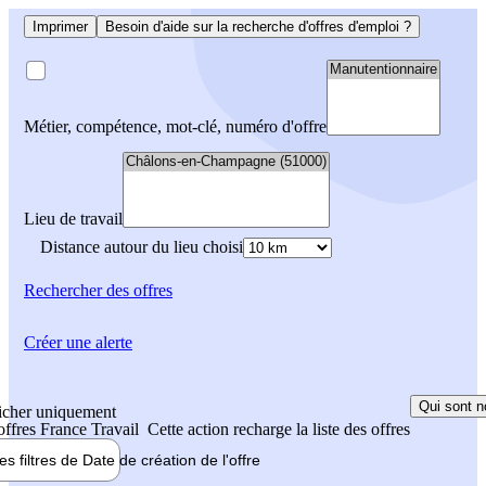
Imprimer
Besoin d'aide sur la recherche d'offres d'emploi ?
Métier, compétence, mot-clé, numéro d'offre
Lieu de travail
Distance autour du lieu choisi
Rechercher
des offres
Créer une alerte
Qui sont n
icher uniquement
 offres France Travail
Cette action recharge la liste des offres
les filtres de
Date de création
de l'offre