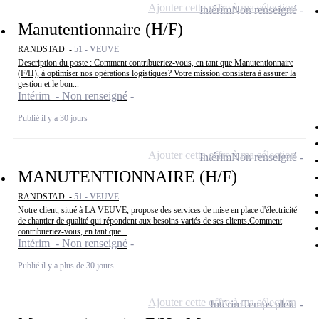
Ajouter cette offre à ma sélection
Intérim
Non renseigné
Manutentionnaire (H/F)
RANDSTAD -
51 - VEUVE
Description du poste : Comment contribueriez-vous, en tant que Manutentionnaire
(F/H), à optimiser nos opérations logistiques? Votre mission consistera à assurer la
gestion et le bon...
Intérim - Non renseigné
Publié il y a 30 jours
Ajouter cette offre à ma sélection
Intérim
Non renseigné
MANUTENTIONNAIRE (H/F)
RANDSTAD -
51 - VEUVE
Notre client, situé à LA VEUVE, propose des services de mise en place d'électricité
de chantier de qualité qui répondent aux besoins variés de ses clients.Comment
contribueriez-vous, en tant que...
Intérim - Non renseigné
Publié il y a plus de 30 jours
Ajouter cette offre à ma sélection
Intérim
Temps plein