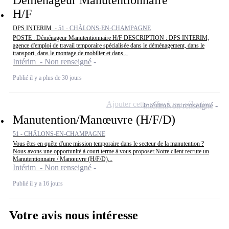
H/F
DPS INTERIM -
51 - CHÂLONS-EN-CHAMPAGNE
POSTE : Déménageur Manutentionnaire H/F DESCRIPTION : DPS INTERIM,
agence d'emploi de travail temporaire spécialisée dans le déménagement, dans le
transport, dans le montage de mobilier et dans...
Intérim - Non renseigné
Publié il y a plus de 30 jours
Ajouter cette offre à ma sélection
Intérim
Non renseigné
Manutention/Manœuvre (H/F/D)
51 - CHÂLONS-EN-CHAMPAGNE
Vous êtes en quête d'une mission temporaire dans le secteur de la manutention ?
Nous avons une opportunité à court terme à vous proposer.Notre client recrute un
Manutentionnaire / Manœuvre (H/F/D)...
Intérim - Non renseigné
Publié il y a 16 jours
Votre avis nous intéresse