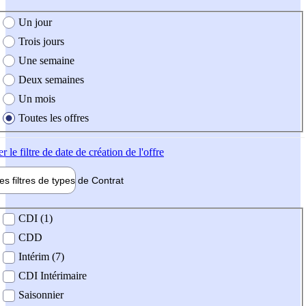
e création de l'offre
Un jour
Trois jours
Une semaine
Deux semaines
Un mois
Toutes les offres
er
le filtre de date de création de l'offre
les filtres de types de
Contrat
de contrat
CDI (1)
CDD
Intérim (7)
CDI Intérimaire
Saisonnier