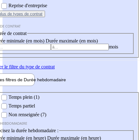
Reprise d'entreprise
plus
de types de contrat
 DE CONTRAT
ée de contrat
ée minimale (en mois)
Durée maximale (en mois)
mois
er
le filtre du type de contrat
les filtres de
Durée hebdo
madaire
 hebdomadaire
Temps plein (1)
Temps partiel
Non renseignée (7)
 HEBDOMADAIRE
cisez la durée hebdomadaire :
ée minimale (en heure)
Durée maximale (en heure)