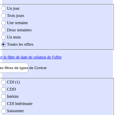
e création de l'offre
Un jour
Trois jours
Une semaine
Deux semaines
Un mois
Toutes les offres
er
le filtre de date de création de l'offre
les filtres de types de
Contrat
de contrat
CDI (1)
CDD
Intérim
CDI Intérimaire
Saisonnier