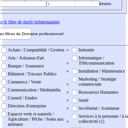
heures
er
le filtre de durée hebdomadaire
les filtres de
Domaine pro
fessionnel
ne professionel
Achats / Comptabilité / Gestion
Industrie
Arts / Artisanat d'art
Informatique /
Télécommunication
Banque / Assurance
Installation / Maintenance
Bâtiment / Travaux Publics
Marketing / Stratégie
Commerce / Vente
commerciale
Communication / Multimédia
Ressources Humaines
Conseil / Etudes
Santé
Direction d'entreprise
Secrétariat / Assistanat
Espaces verts et naturels /
Services à la personne / à l
Agriculture / Pêche / Soins aux
collectivité (1)
animaux