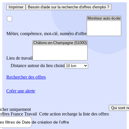
Imprimer
Besoin d'aide sur la recherche d'offres d'emploi ?
Métier, compétence, mot-clé, numéro d'offre
Lieu de travail
Distance autour du lieu choisi
Rechercher
des offres
Créer une alerte
Qui sont n
icher uniquement
 offres France Travail
Cette action recharge la liste des offres
les filtres de
Date de création
de l'offre