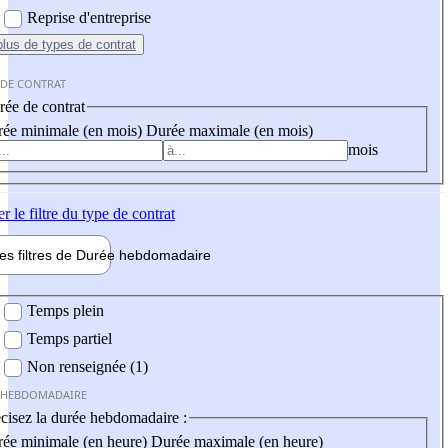
Reprise d'entreprise
plus
de types de contrat
 DE CONTRAT
ée de contrat
ée minimale (en mois)
Durée maximale (en mois)
mois
er
le filtre du type de contrat
les filtres de
Durée hebdo
madaire
 hebdomadaire
Temps plein
Temps partiel
Non renseignée (1)
 HEBDOMADAIRE
cisez la durée hebdomadaire :
ée minimale (en heure)
Durée maximale (en heure)