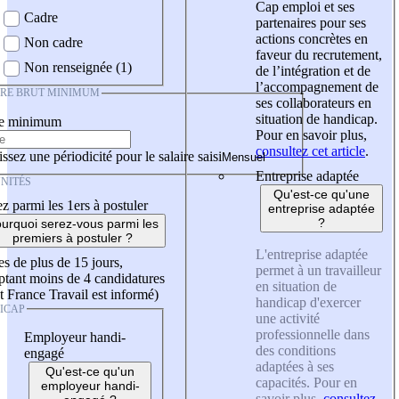
Cap emploi et ses
Cadre
partenaires pour ses
actions concrètes en
Non cadre
faveur du recrutement,
Non renseignée (1)
de l’intégration et de
l’accompagnement de
IRE BRUT MINIMUM
ses collaborateurs en
situation de handicap.
re minimum
Pour en savoir plus,
consultez cet article
.
ssez une périodicité pour le salaire saisi
Entreprise adaptée
NITÉS
Qu'est-ce qu'une
z parmi les 1ers à postuler
entreprise adaptée
?
urquoi serez-vous parmi les
premiers à postuler ?
L'entreprise adaptée
es de plus de 15 jours,
permet à un travailleur
tant moins de 4 candidatures
en situation de
t France Travail est informé)
handicap d'exercer
ICAP
une activité
professionnelle dans
Employeur handi-
des conditions
engagé
adaptées à ses
Qu'est-ce qu'un
capacités. Pour en
employeur handi-
savoir plus,
consultez