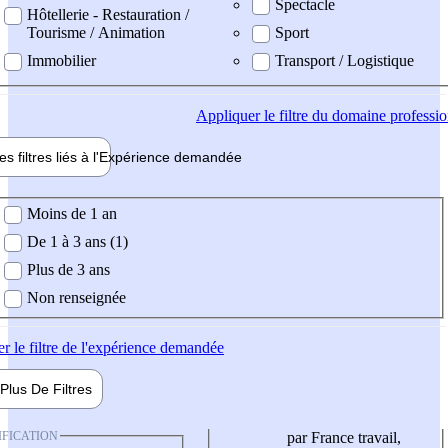
Spectacle
Hôtellerie - Restauration /
Tourisme / Animation
Sport
Immobilier
Transport / Logistique
Appliquer
le filtre du domaine professi
es filtres liés à l'
Expérience
demandée
ience demandée
Moins de 1 an
De 1 à 3 ans (1)
Plus de 3 ans
Non renseignée
er
le filtre de l'expérience demandée
Plus De
Filtres
IFICATION
par France travail,