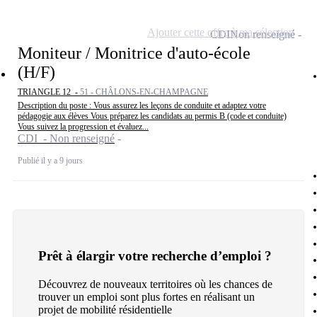
Ajouter cette offre à ma sélection
CDI
Non renseigné
Moniteur / Monitrice d'auto-école
(H/F)
TRIANGLE 12 -
51 - CHÂLONS-EN-CHAMPAGNE
Description du poste : Vous assurez les leçons de conduite et adaptez votre
pédagogie aux élèves Vous préparez les candidats au permis B (code et conduite)
Vous suivez la progression et évaluez...
CDI - Non renseigné
Publié il y a 9 jours
Prêt à élargir votre recherche d’emploi ?
Découvrez de nouveaux territoires où les chances de
trouver un emploi sont plus fortes en réalisant un
projet de mobilité résidentielle