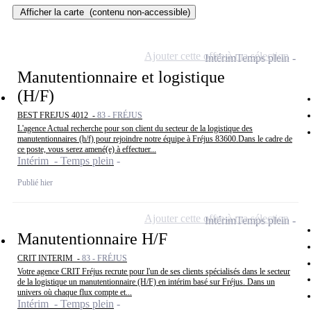
Afficher la carte
(contenu non-accessible)
Ajouter cette offre à ma sélection
Intérim
Temps plein
Manutentionnaire et logistique
(H/F)
BEST FREJUS 4012 -
83 - FRÉJUS
L'agence Actual recherche pour son client du secteur de la logistique des
manutentionnaires (h/f) pour rejoindre notre équipe à Fréjus 83600.Dans le cadre de
ce poste, vous serez amené(e) à effectuer...
Intérim - Temps plein
Publié hier
Ajouter cette offre à ma sélection
Intérim
Temps plein
Manutentionnaire H/F
CRIT INTERIM -
83 - FRÉJUS
Votre agence CRIT Fréjus recrute pour l'un de ses clients spécialisés dans le secteur
de la logistique un manutentionnaire (H/F) en intérim basé sur Fréjus. Dans un
univers où chaque flux compte et...
Intérim - Temps plein