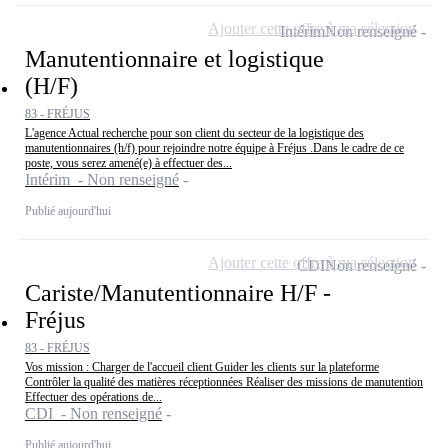
Ajouter cette offre à ma sélection
Intérim
Non renseigné
Manutentionnaire et logistique
(H/F)
83 - FRÉJUS
L'agence Actual recherche pour son client du secteur de la logistique des
manutentionnaires (h/f) pour rejoindre notre équipe à Fréjus .Dans le cadre de ce
poste, vous serez amené(e) à effectuer des...
Intérim - Non renseigné
Publié aujourd'hui
Ajouter cette offre à ma sélection
CDI
Non renseigné
Cariste/Manutentionnaire H/F -
Fréjus
83 - FRÉJUS
Vos mission : Charger de l'accueil client Guider les clients sur la plateforme
Contrôler la qualité des matières réceptionnées Réaliser des missions de manutention
Effectuer des opérations de...
CDI - Non renseigné
Publié aujourd'hui