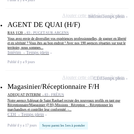
Ajouter cette offre à ma sélection
Intérim
Temps plein
AGENT DE QUAI (H/F)
RAS 1120 -
83 - PUGET-SUR-ARGENS
Vous avez envie de diversifier vos expériences professionnelles, de gagner en liberté
et en sérénité ? Vous êtes au bon endroit ! Avec nos 190 agences réparties sur tout le
territoire, nous sommes...
Intérim - Temps plein
Publié il y a 9 jours
Ajouter cette offre à ma sélection
CDI
Temps plein
Magasinier/Réceptionnaire F/H
ADEQUAT INTERIM -
83 - FRÉJUS
Notre agence Adéquat de Saint Raphael recrute des nouveaux profils en tant que
Réceptionnaire/Magasinier (F/H) Missions : Réception : - Réceptionner les
marchandises et contrôler leur conformité. -...
CDI - Temps plein
Publié il y a 17 jours
Soyez parmi les 1ers à postuler