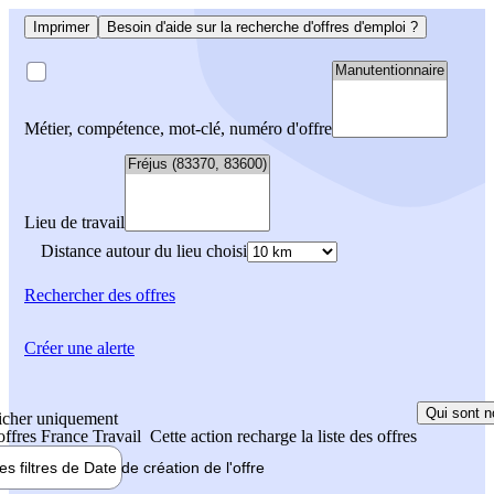
Imprimer
Besoin d'aide sur la recherche d'offres d'emploi ?
Métier, compétence, mot-clé, numéro d'offre
Lieu de travail
Distance autour du lieu choisi
Rechercher
des offres
Créer une alerte
Qui sont n
icher uniquement
 offres France Travail
Cette action recharge la liste des offres
les filtres de
Date de création
de l'offre