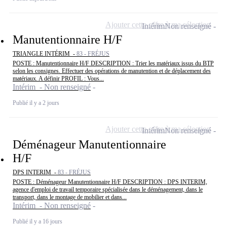
Ajouter cette offre à ma sélection
Intérim
Non renseigné
Manutentionnaire H/F
TRIANGLE INTÉRIM -
83 - FRÉJUS
POSTE : Manutentionnaire H/F DESCRIPTION : Trier les matériaux issus du BTP
selon les consignes. Effectuer des opérations de manutention et de déplacement des
matériaux. A définir PROFIL : Vous...
Intérim - Non renseigné
Publié il y a 2 jours
Ajouter cette offre à ma sélection
Intérim
Non renseigné
Déménageur Manutentionnaire
H/F
DPS INTERIM -
83 - FRÉJUS
POSTE : Déménageur Manutentionnaire H/F DESCRIPTION : DPS INTERIM,
agence d'emploi de travail temporaire spécialisée dans le déménagement, dans le
transport, dans le montage de mobilier et dans...
Intérim - Non renseigné
Publié il y a 16 jours