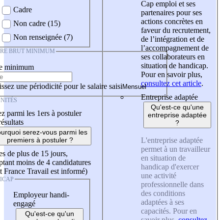
Cap emploi et ses
Cadre
partenaires pour ses
actions concrètes en
Non cadre (15)
faveur du recrutement,
Non renseignée (7)
de l’intégration et de
l’accompagnement de
IRE BRUT MINIMUM
ses collaborateurs en
situation de handicap.
re minimum
Pour en savoir plus,
consultez cet article
.
ssez une périodicité pour le salaire saisi
Entreprise adaptée
NITÉS
Qu'est-ce qu'une
z parmi les 1ers à postuler
entreprise adaptée
résultats
?
urquoi serez-vous parmi les
L'entreprise adaptée
premiers à postuler ?
permet à un travailleur
es de plus de 15 jours,
en situation de
tant moins de 4 candidatures
handicap d'exercer
t France Travail est informé)
une activité
ICAP
professionnelle dans
des conditions
Employeur handi-
adaptées à ses
engagé
capacités. Pour en
Qu'est-ce qu'un
savoir plus,
consultez