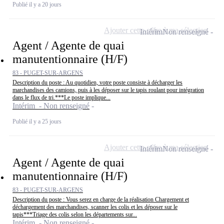
Publié il y a 20 jours
Ajouter cette offre à ma sélection
Intérim
Non renseigné
Agent / Agente de quai
manutentionnaire (H/F)
83 - PUGET-SUR-ARGENS
Description du poste : Au quotidien, votre poste consiste à décharger les
marchandises des camions, puis à les déposer sur le tapis roulant pour intégration
dans le flux de tri.***Le poste implique...
Intérim - Non renseigné
Publié il y a 25 jours
Ajouter cette offre à ma sélection
Intérim
Non renseigné
Agent / Agente de quai
manutentionnaire (H/F)
83 - PUGET-SUR-ARGENS
Description du poste : Vous serez en charge de la réalisation Chargement et
déchargement des marchandises, scanner les colis et les déposer sur le
tapis***Triage des colis selon les départements sur...
Intérim - Non renseigné