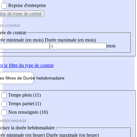
Reprise d'entreprise
plus
de types de contrat
 DE CONTRAT
ée de contrat
ée minimale (en mois)
Durée maximale (en mois)
mois
er
le filtre du type de contrat
les filtres de
Durée hebdo
madaire
 hebdomadaire
Temps plein (11)
Temps partiel (1)
Non renseignée (10)
 HEBDOMADAIRE
cisez la durée hebdomadaire :
ée minimale (en heure)
Durée maximale (en heure)