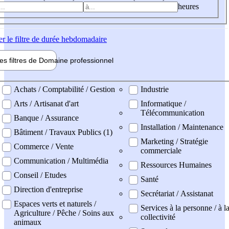
heures
er
le filtre de durée hebdomadaire
les filtres de
Domaine pro
fessionnel
ne professionel
Achats / Comptabilité / Gestion
Industrie
Arts / Artisanat d'art
Informatique /
Télécommunication
Banque / Assurance
Installation / Maintenance
Bâtiment / Travaux Publics (1)
Marketing / Stratégie
Commerce / Vente
commerciale
Communication / Multimédia
Ressources Humaines
Conseil / Etudes
Santé
Direction d'entreprise
Secrétariat / Assistanat
Espaces verts et naturels /
Services à la personne / à l
Agriculture / Pêche / Soins aux
collectivité
animaux