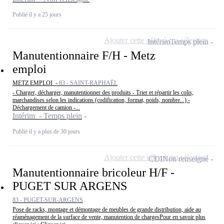
Publié il y a 25 jours
Ajouter cette offre à ma sélection
Intérim
Temps plein
Manutentionnaire F/H - Metz
emploi
METZ EMPLOI -
83 - SAINT-RAPHAËL
- Charger, décharger, manutentionner des produits - Trier et répartir les colis,
marchandises selon les indications (codification, format, poids, nombre...) -
Déchargement de camion -...
Intérim - Temps plein
Publié il y a plus de 30 jours
Ajouter cette offre à ma sélection
CDI
Non renseigné
Manutentionnaire bricoleur H/F -
PUGET SUR ARGENS
83 - PUGET-SUR-ARGENS
Pose de racks, montage et démontage de meubles de grande distribution, aide au
réaménagement de la surface de vente, manutention de chargesPour en savoir plus