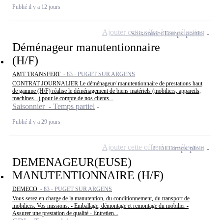
Publié il y a 12 jours
Ajouter cette offre à ma sélection
Saisonnier
Temps partiel
Déménageur manutentionnaire
(H/F)
AMT TRANSFERT -
83 - PUGET SUR ARGENS
CONTRAT JOURNALIER Le déménageur/ manutentionnaire de prestations haut
de gamme (H/F) réalise le déménagement de biens matériels (mobiliers, appareils,
machines...) pour le compte de nos clients...
Saisonnier - Temps partiel
Publié il y a 29 jours
Ajouter cette offre à ma sélection
CDI
Temps plein
DEMENAGEUR(EUSE)
MANUTENTIONNAIRE (H/F)
DEMECO -
83 - PUGET SUR ARGENS
Vous serez en charge de la manutention, du conditionnement, du transport de
mobiliers. Vos missions: - Emballage, démontage et remontage du mobilier -
Assurer une prestation de qualité - Entretien...