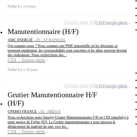
Publié il y a 9 jours
Ajouter cette offre à ma sélection
CDI
Temps plein
Manutentionnaire (H/F)
AMC ENERGIE -
83 - ST RAPHAEL
Qui sommes-nous ? Nous sommes une PME industrielle où les décisions se
prennent rapidement, les responsabilités sont concrètes et les idées peuvent devenir
des réalisations. Nous recherchons des...
CDI - Temps plein
Publié il y a 10 jours
Ajouter cette offre à ma sélection
CDI
Temps plein
Grutier Manutentionnaire H/F
(H/F)
UPERIO FRANCE -
83 - FRÉJUS
Nous recherchons notre futur(e) Grutier Manutentionnaire F/H en CDI rattaché(e) à
notre agence de Fréjus (83). Le Grutier manutentionnaire a pour mission le
déplacement du matériel du parc vers les...
CDI - Temps plein