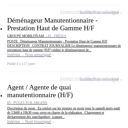
Ajouter cette offre à ma sélection
Intérim
Non renseigné
Déménageur Manutentionnaire -
Prestation Haut de Gamme H/F
GROUPE MOBILITEAM -
83 - FRÉJUS
POSTE : Déménageur Manutentionnaire - Prestation Haut de Gamme H/F
DESCRIPTION : CONTRAT JOURNALIER Le déménageur/ manutentionnaire de
prestations haut de gamme (H/F) réalise le déménagement de...
Intérim - Non renseigné
Publié il y a 17 jours
Ajouter cette offre à ma sélection
Intérim
Non renseigné
Agent / Agente de quai
manutentionnaire (H/F)
83 - PUGET-SUR-ARGENS
Description du poste : En renfort sur les équipes en poste pour le samedi après-midi
de 13h00 à 19h30 vous serez en charge de la réalisation : Chargement et
déchargement des marchandises, scanner...
Intérim - Non renseigné