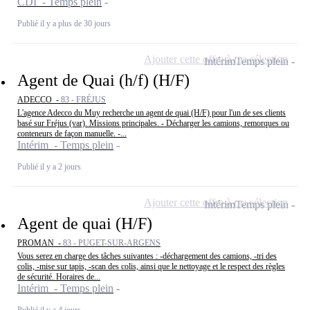
CDI - Temps plein
Publié il y a plus de 30 jours
Ajouter cette offre à ma sélection
Intérim
Temps plein
Agent de Quai (h/f) (H/F)
ADECCO -
83 - FRÉJUS
L'agence Adecco du Muy recherche un agent de quai (H/F) pour l'un de ses clients
basé sur Fréjus (var). Missions principales. - Décharger les camions, remorques ou
conteneurs de façon manuelle. -...
Intérim - Temps plein
Publié il y a 2 jours
Ajouter cette offre à ma sélection
Intérim
Temps plein
Agent de quai (H/F)
PROMAN -
83 - PUGET-SUR-ARGENS
Vous serez en charge des tâches suivantes : -déchargement des camions, -tri des
colis, -mise sur tapis, -scan des colis, ainsi que le nettoyage et le respect des règles
de sécurité. Horaires de...
Intérim - Temps plein
Publié il y a 4 jours