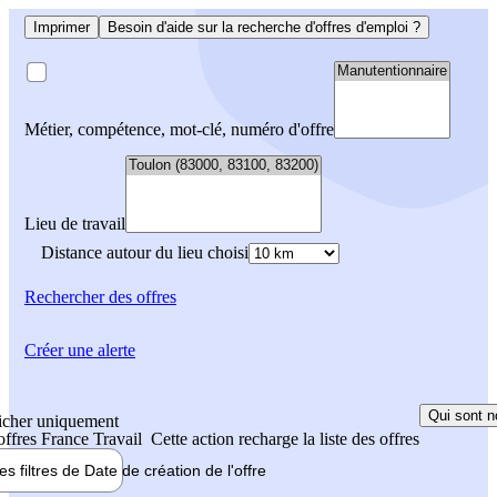
Imprimer
Besoin d'aide sur la recherche d'offres d'emploi ?
Métier, compétence, mot-clé, numéro d'offre
Lieu de travail
Distance autour du lieu choisi
Rechercher
des offres
Créer une alerte
Qui sont n
icher uniquement
 offres France Travail
Cette action recharge la liste des offres
les filtres de
Date de création
de l'offre