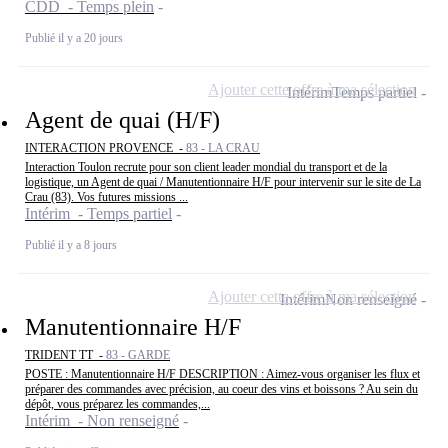
CDD - Temps plein
Publié il y a 20 jours
Ajouter cette offre à ma sélection
Intérim
Temps partiel
Agent de quai (H/F)
INTERACTION PROVENCE -
83 - LA CRAU
Interaction Toulon recrute pour son client leader mondial du transport et de la
logistique, un Agent de quai / Manutentionnaire H/F pour intervenir sur le site de La
Crau (83). Vos futures missions ...
Intérim - Temps partiel
Publié il y a 8 jours
Ajouter cette offre à ma sélection
Intérim
Non renseigné
Manutentionnaire H/F
TRIDENT TT -
83 - GARDE
POSTE : Manutentionnaire H/F DESCRIPTION : Aimez-vous organiser les flux et
préparer des commandes avec précision, au coeur des vins et boissons ? Au sein du
dépôt, vous préparez les commandes,...
Intérim - Non renseigné