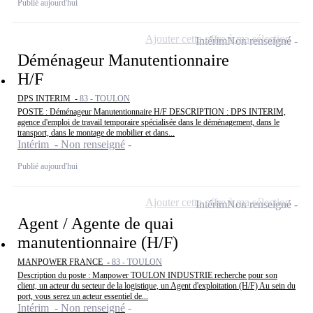
Publié aujourd'hui
Ajouter cette offre à ma sélection
Intérim
Non renseigné
Déménageur Manutentionnaire
H/F
DPS INTERIM -
83 - TOULON
POSTE : Déménageur Manutentionnaire H/F DESCRIPTION : DPS INTERIM,
agence d'emploi de travail temporaire spécialisée dans le déménagement, dans le
transport, dans le montage de mobilier et dans...
Intérim - Non renseigné
Publié aujourd'hui
Ajouter cette offre à ma sélection
Intérim
Non renseigné
Agent / Agente de quai
manutentionnaire (H/F)
MANPOWER FRANCE -
83 - TOULON
Description du poste : Manpower TOULON INDUSTRIE recherche pour son
client, un acteur du secteur de la logistique, un Agent d'exploitation (H/F) Au sein du
port, vous serez un acteur essentiel de...
Intérim - Non renseigné