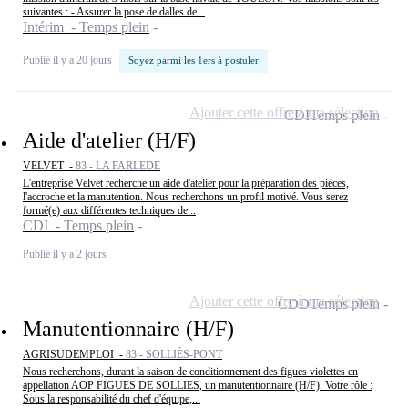
suivantes : - Assurer la pose de dalles de...
Intérim - Temps plein
Publié il y a 20 jours
Soyez parmi les 1ers à postuler
Ajouter cette offre à ma sélection
CDI
Temps plein
Aide d'atelier (H/F)
VELVET -
83 - LA FARLEDE
L'entreprise Velvet recherche un aide d'atelier pour la préparation des pièces,
l'accroche et la manutention. Nous recherchons un profil motivé. Vous serez
formé(e) aux différentes techniques de...
CDI - Temps plein
Publié il y a 2 jours
Ajouter cette offre à ma sélection
CDD
Temps plein
Manutentionnaire (H/F)
AGRISUDEMPLOI -
83 - SOLLIÈS-PONT
Nous recherchons, durant la saison de conditionnement des figues violettes en
appellation AOP FIGUES DE SOLLIES, un manutentionnaire (H/F). Votre rôle :
Sous la responsabilité du chef d'équipe,...