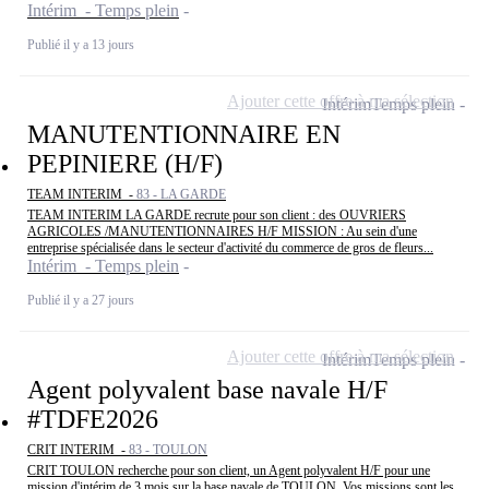
Intérim - Temps plein
Publié il y a 13 jours
Ajouter cette offre à ma sélection
Intérim
Temps plein
MANUTENTIONNAIRE EN
PEPINIERE (H/F)
TEAM INTERIM -
83 - LA GARDE
TEAM INTERIM LA GARDE recrute pour son client : des OUVRIERS
AGRICOLES /MANUTENTIONNAIRES H/F MISSION : Au sein d'une
entreprise spécialisée dans le secteur d'activité du commerce de gros de fleurs...
Intérim - Temps plein
Publié il y a 27 jours
Ajouter cette offre à ma sélection
Intérim
Temps plein
Agent polyvalent base navale H/F
#TDFE2026
CRIT INTERIM -
83 - TOULON
CRIT TOULON recherche pour son client, un Agent polyvalent H/F pour une
mission d'intérim de 3 mois sur la base navale de TOULON. Vos missions sont les