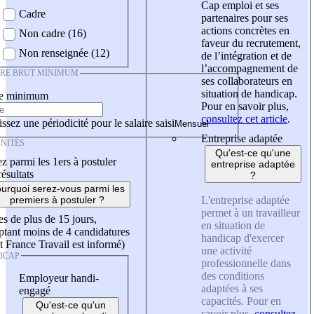
Cap emploi et ses
Cadre
partenaires pour ses
actions concrètes en
Non cadre (16)
faveur du recrutement,
Non renseignée (12)
de l’intégration et de
l’accompagnement de
IRE BRUT MINIMUM
ses collaborateurs en
situation de handicap.
re minimum
Pour en savoir plus,
consultez cet article
.
ssez une périodicité pour le salaire saisi
Entreprise adaptée
NITÉS
Qu'est-ce qu'une
z parmi les 1ers à postuler
entreprise adaptée
résultats
?
urquoi serez-vous parmi les
L'entreprise adaptée
premiers à postuler ?
permet à un travailleur
es de plus de 15 jours,
en situation de
tant moins de 4 candidatures
handicap d'exercer
t France Travail est informé)
une activité
ICAP
professionnelle dans
des conditions
Employeur handi-
adaptées à ses
engagé
capacités. Pour en
Qu'est-ce qu'un
savoir plus,
consultez