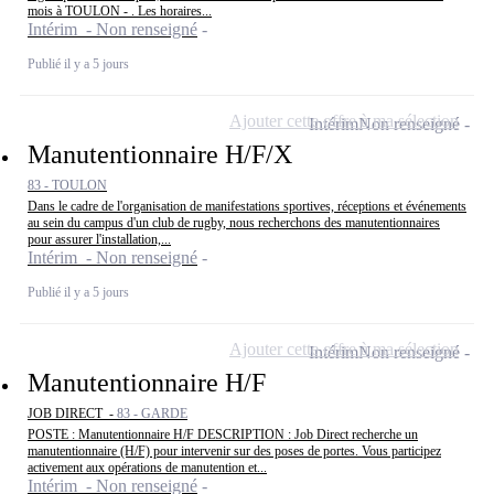
mois à TOULON - . Les horaires...
Intérim - Non renseigné
Publié il y a 5 jours
Ajouter cette offre à ma sélection
Intérim
Non renseigné
Manutentionnaire H/F/X
83 - TOULON
Dans le cadre de l'organisation de manifestations sportives, réceptions et événements
au sein du campus d'un club de rugby, nous recherchons des manutentionnaires
pour assurer l'installation,...
Intérim - Non renseigné
Publié il y a 5 jours
Ajouter cette offre à ma sélection
Intérim
Non renseigné
Manutentionnaire H/F
JOB DIRECT -
83 - GARDE
POSTE : Manutentionnaire H/F DESCRIPTION : Job Direct recherche un
manutentionnaire (H/F) pour intervenir sur des poses de portes. Vous participez
activement aux opérations de manutention et...
Intérim - Non renseigné