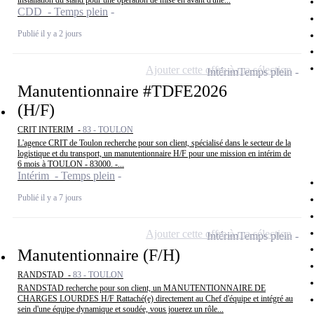
installation du stand pour une opération de mise en avant d'une...
CDD - Temps plein
Publié il y a 2 jours
Ajouter cette offre à ma sélection
Intérim
Temps plein
Manutentionnaire #TDFE2026
(H/F)
CRIT INTERIM -
83 - TOULON
L'agence CRIT de Toulon recherche pour son client, spécialisé dans le secteur de la
logistique et du transport, un manutentionnaire H/F pour une mission en intérim de
6 mois à TOULON - 83000. -...
Intérim - Temps plein
Publié il y a 7 jours
Ajouter cette offre à ma sélection
Intérim
Temps plein
Manutentionnaire (F/H)
RANDSTAD -
83 - TOULON
RANDSTAD recherche pour son client, un MANUTENTIONNAIRE DE
CHARGES LOURDES H/F Rattaché(e) directement au Chef d'équipe et intégré au
sein d'une équipe dynamique et soudée, vous jouerez un rôle...