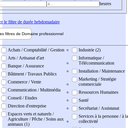
heures
er
le filtre de durée hebdomadaire
les filtres de
Domaine pro
fessionnel
ne professionel
Achats / Comptabilité / Gestion
Industrie (2)
Arts / Artisanat d'art
Informatique /
Télécommunication
Banque / Assurance
Installation / Maintenance
Bâtiment / Travaux Publics
Marketing / Stratégie
Commerce / Vente
commerciale
Communication / Multimédia
Ressources Humaines
Conseil / Etudes
Santé
Direction d'entreprise
Secrétariat / Assistanat
Espaces verts et naturels /
Services à la personne / à l
Agriculture / Pêche / Soins aux
collectivité
animaux (1)