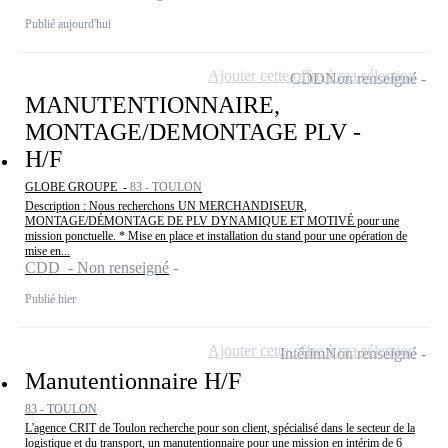
Publié aujourd'hui
Ajouter cette offre à ma sélection
CDD
Non renseigné
MANUTENTIONNAIRE,
MONTAGE/DEMONTAGE PLV -
H/F
GLOBE GROUPE -
83 - TOULON
Description : Nous recherchons UN MERCHANDISEUR,
MONTAGE/DÉMONTAGE DE PLV DYNAMIQUE ET MOTIVÉ pour une
mission ponctuelle. * Mise en place et installation du stand pour une opération de
mise en...
CDD - Non renseigné
Publié hier
Ajouter cette offre à ma sélection
Intérim
Non renseigné
Manutentionnaire H/F
83 - TOULON
L'agence CRIT de Toulon recherche pour son client, spécialisé dans le secteur de la
logistique et du transport, un manutentionnaire pour une mission en intérim de 6