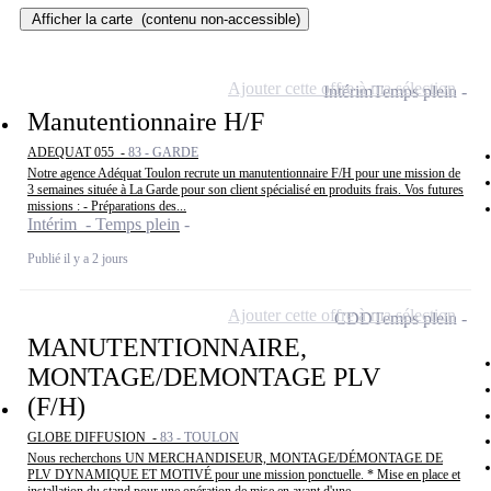
Afficher la carte
(contenu non-accessible)
Ajouter cette offre à ma sélection
Intérim
Temps plein
Manutentionnaire H/F
ADEQUAT 055 -
83 - GARDE
Notre agence Adéquat Toulon recrute un manutentionnaire F/H pour une mission de
3 semaines située à La Garde pour son client spécialisé en produits frais. Vos futures
missions : - Préparations des...
Intérim - Temps plein
Publié il y a 2 jours
Ajouter cette offre à ma sélection
CDD
Temps plein
MANUTENTIONNAIRE,
MONTAGE/DEMONTAGE PLV
(F/H)
GLOBE DIFFUSION -
83 - TOULON
Nous recherchons UN MERCHANDISEUR, MONTAGE/DÉMONTAGE DE
PLV DYNAMIQUE ET MOTIVÉ pour une mission ponctuelle. * Mise en place et