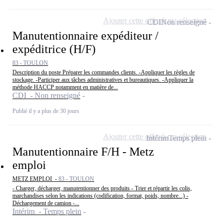
Ajouter cette offre à ma sélection
CDI
Non renseigné
Manutentionnaire expéditeur /
expéditrice (H/F)
83 - TOULON
Description du poste Préparer les commandes clients. -Appliquer les règles de
stockage. -Participer aux tâches administratives et bureautiques. -Appliquer la
méthode HACCP notamment en matière de...
CDI - Non renseigné
Publié il y a plus de 30 jours
Ajouter cette offre à ma sélection
Intérim
Temps plein
Manutentionnaire F/H - Metz
emploi
METZ EMPLOI -
83 - TOULON
- Charger, décharger, manutentionner des produits - Trier et répartir les colis,
marchandises selon les indications (codification, format, poids, nombre...) -
Déchargement de camion -...
Intérim - Temps plein