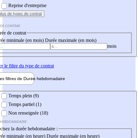
Reprise d'entreprise
plus
de types de contrat
 DE CONTRAT
ée de contrat
ée minimale (en mois)
Durée maximale (en mois)
mois
er
le filtre du type de contrat
les filtres de
Durée hebdo
madaire
 hebdomadaire
Temps plein (9)
Temps partiel (1)
Non renseignée (18)
 HEBDOMADAIRE
cisez la durée hebdomadaire :
ée minimale (en heure)
Durée maximale (en heure)