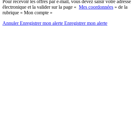
Pour recevoir les offres par e-mail, vous devez saisir votre adresse
électronique et la valider sur la page «
Mes coordonnées
» de la
rubrique « Mon compte »
Annuler
Enregistrer mon alerte
Enregistrer
mon alerte