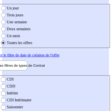
e création de l'offre
Un jour
Trois jours
Une semaine
Deux semaines
Un mois
Toutes les offres
er
le filtre de date de création de l'offre
les filtres de types de
Contrat
de contrat
CDI
CDD
Intérim
CDI Intérimaire
Saisonnier