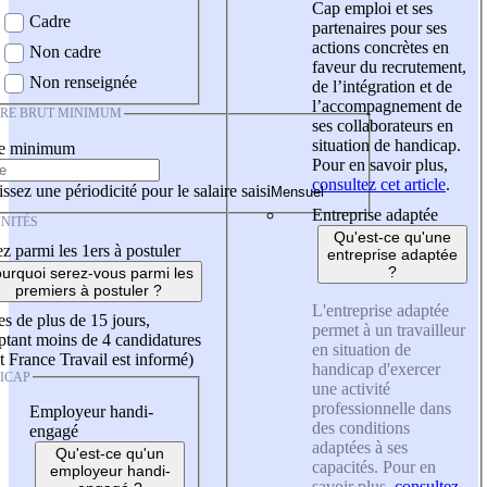
Cap emploi et ses
Cadre
partenaires pour ses
actions concrètes en
Non cadre
faveur du recrutement,
Non renseignée
de l’intégration et de
l’accompagnement de
IRE BRUT MINIMUM
ses collaborateurs en
situation de handicap.
re minimum
Pour en savoir plus,
consultez cet article
.
ssez une périodicité pour le salaire saisi
Entreprise adaptée
NITÉS
Qu'est-ce qu'une
z parmi les 1ers à postuler
entreprise adaptée
?
urquoi serez-vous parmi les
premiers à postuler ?
L'entreprise adaptée
es de plus de 15 jours,
permet à un travailleur
tant moins de 4 candidatures
en situation de
t France Travail est informé)
handicap d'exercer
ICAP
une activité
professionnelle dans
Employeur handi-
des conditions
engagé
adaptées à ses
Qu'est-ce qu'un
capacités. Pour en
employeur handi-
savoir plus,
consultez