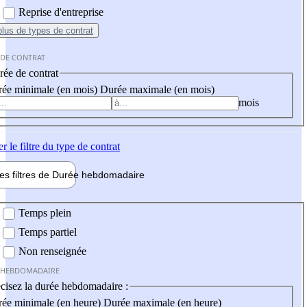
Reprise d'entreprise
plus
de types de contrat
 DE CONTRAT
ée de contrat
ée minimale (en mois)
Durée maximale (en mois)
mois
er
le filtre du type de contrat
les filtres de
Durée hebdo
madaire
 hebdomadaire
Temps plein
Temps partiel
Non renseignée
 HEBDOMADAIRE
cisez la durée hebdomadaire :
ée minimale (en heure)
Durée maximale (en heure)