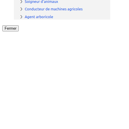
Fermer
Fermer
le détail de l'offre
/
Offre
sur
Offre précéden