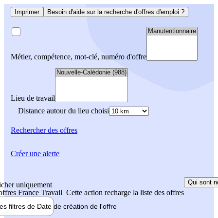
Imprimer
Besoin d'aide sur la recherche d'offres d'emploi ?
Métier, compétence, mot-clé, numéro d'offre
Lieu de travail
Distance autour du lieu choisi
Rechercher
des offres
Créer une alerte
Qui sont n
icher uniquement
 offres France Travail
Cette action recharge la liste des offres
les filtres de
Date de création
de l'offre