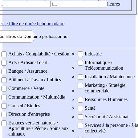
heures
er
le filtre de durée hebdomadaire
les filtres de
Domaine pro
fessionnel
ne professionel
Achats / Comptabilité / Gestion
Industrie
Arts / Artisanat d'art
Informatique /
Télécommunication
Banque / Assurance
Installation / Maintenance
Bâtiment / Travaux Publics
Marketing / Stratégie
Commerce / Vente
commerciale
Communication / Multimédia
Ressources Humaines
Conseil / Etudes
Santé
Direction d'entreprise
Secrétariat / Assistanat
Espaces verts et naturels /
Services à la personne / à l
Agriculture / Pêche / Soins aux
collectivité
animaux