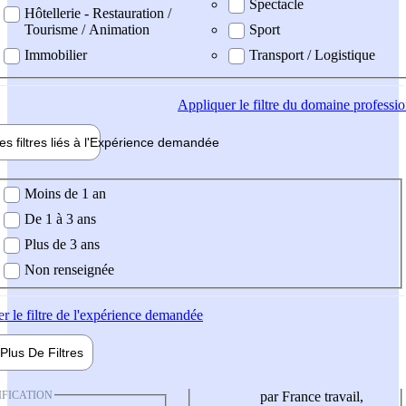
Spectacle
Hôtellerie - Restauration /
Tourisme / Animation
Sport
Immobilier
Transport / Logistique
Appliquer
le filtre du domaine professi
es filtres liés à l'
Expérience
demandée
ience demandée
Moins de 1 an
De 1 à 3 ans
Plus de 3 ans
Non renseignée
er
le filtre de l'expérience demandée
Plus De
Filtres
IFICATION
par France travail,