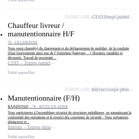
Publié aujourd'hui
Ajouter cette offre à ma sélection
CDD
Temps partiel
Chauffeur livreur /
manutentionnaire H/F
76 - LILLEBONNE
Vous serez chargé(e) du chargement et du déchargement de mobilier, de la conduite
d'une fourgonnette ainsi que de l' l'entretien (balayage,...). Horaires variables et
découpés. Travail de proximité....
CDD - Temps partiel
Publié aujourd'hui
Ajouter cette offre à ma sélection
Intérim
Temps plein
Manutentionnaire (F/H)
RANDSTAD -
76 - RIVES-EN-SEINE
Vous participerez à l'assemblage sécurisé de structures métalliques, en garantissant la
conformité des opérations et le respect des consignes de sécurité - Vous préparerez,
déplacerez et...
Intérim - Temps plein
Publié aujourd'hui