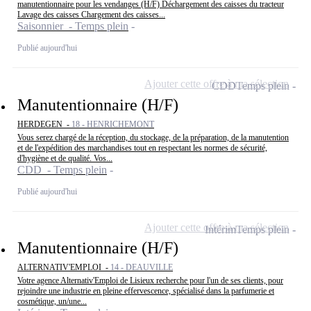
manutentionnaire pour les vendanges (H/F) Déchargement des caisses du tracteur
Lavage des caisses Chargement des caisses...
Saisonnier - Temps plein
Publié aujourd'hui
Ajouter cette offre à ma sélection
CDD
Temps plein
Manutentionnaire (H/F)
HERDEGEN -
18 - HENRICHEMONT
Vous serez chargé de la réception, du stockage, de la préparation, de la manutention
et de l'expédition des marchandises tout en respectant les normes de sécurité,
d'hygiène et de qualité. Vos...
CDD - Temps plein
Publié aujourd'hui
Ajouter cette offre à ma sélection
Intérim
Temps plein
Manutentionnaire (H/F)
ALTERNATIV'EMPLOI -
14 - DEAUVILLE
Votre agence Alternativ'Emploi de Lisieux recherche pour l'un de ses clients, pour
rejoindre une industrie en pleine effervescence, spécialisé dans la parfumerie et
cosmétique, un/une...