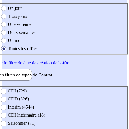
e création de l'offre
Un jour
Trois jours
Une semaine
Deux semaines
Un mois
Toutes les offres
er
le filtre de date de création de l'offre
les filtres de types de
Contrat
de contrat
CDI (729)
CDD (326)
Intérim (4544)
CDI Intérimaire (18)
Saisonnier (71)