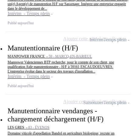
un(e) Agent(e) de manutention H/F sur Sassenage. Intégrez une entreprise engagée
dans le développement de...
Intérim - Temps plein
Publié aujourd'hui
Ajouter cette offre à ma sélection
Intérim
Temps plein
Manutentionnaire (H/F)
MANPOWER FRANCE -
59 - MARCQ-EN-BARŒUL
Manpower Valenciennes BTP recherche, pour le compte de son client, une
qualification Aide manutentionnaire - H/F à 59161 ESCAUDOEUVRES.
L'entreprise évolue dans le secteur des travaux d'installation...
Intérim - Temps plein
Publié aujourd'hui
Ajouter cette offre à ma sélection
Saisonnier
Temps plein
Manutentionnaire vendanges -
chargement déchargement (H/F)
LES GRES -
83 - ÉVENOS
Domaine viticole d'appellation Bandol en agriculture biologique, recrute un