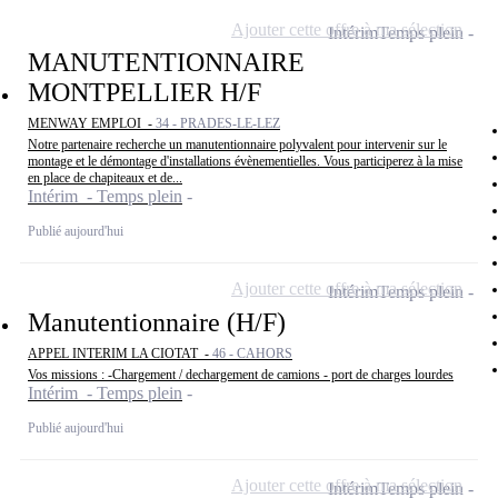
Ajouter cette offre à ma sélection
Intérim
Temps plein
MANUTENTIONNAIRE
MONTPELLIER H/F
MENWAY EMPLOI -
34 - PRADES-LE-LEZ
Notre partenaire recherche un manutentionnaire polyvalent pour intervenir sur le
montage et le démontage d'installations évènementielles. Vous participerez à la mise
en place de chapiteaux et de...
Intérim - Temps plein
Publié aujourd'hui
Ajouter cette offre à ma sélection
Intérim
Temps plein
Manutentionnaire (H/F)
APPEL INTERIM LA CIOTAT -
46 - CAHORS
Vos missions : -Chargement / dechargement de camions - port de charges lourdes
Intérim - Temps plein
Publié aujourd'hui
Ajouter cette offre à ma sélection
Intérim
Temps plein