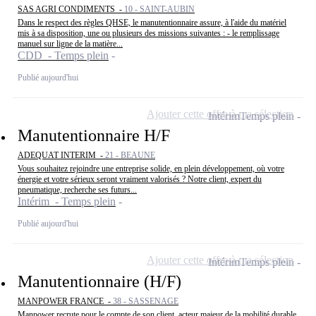
SAS AGRI CONDIMENTS -
10 - SAINT-AUBIN
Dans le respect des règles QHSE, le manutentionnaire assure, à l'aide du matériel
mis à sa disposition, une ou plusieurs des missions suivantes : - le remplissage
manuel sur ligne de la matière...
CDD - Temps plein
Publié aujourd'hui
Ajouter cette offre à ma sélection
Intérim
Temps plein
Manutentionnaire H/F
ADEQUAT INTERIM -
21 - BEAUNE
Vous souhaitez rejoindre une entreprise solide, en plein développement, où votre
énergie et votre sérieux seront vraiment valorisés ? Notre client, expert du
pneumatique, recherche ses futurs...
Intérim - Temps plein
Publié aujourd'hui
Ajouter cette offre à ma sélection
Intérim
Temps plein
Manutentionnaire (H/F)
MANPOWER FRANCE -
38 - SASSENAGE
Manpower recrute pour le compte de son client, acteur majeur de la mobilité durable,