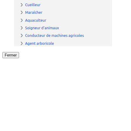
Fermer
Fermer
le détail de l'offre
/
Offre
sur
Offre précéden