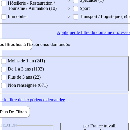
Spectacle (1)
Hôtellerie - Restauration /
Tourisme / Animation (10)
Sport
Immobilier
Transport / Logistique (545
Appliquer
le filtre du domaine professi
es filtres liés à l'
Expérience
demandée
ience demandée
Moins de 1 an (241)
De 1 à 3 ans (1193)
Plus de 3 ans (22)
Non renseignée (671)
er
le filtre de l'expérience demandée
Plus De
Filtres
IFICATION
par France travail,