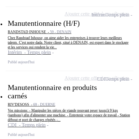
Ajouter cette offre à ma sélection
Intérim
Temps plein
Manutentionnaire (H/F)
RANDSTAD INHOUSE -
59 - DENAIN
Chez Randstad Inhouse, on aime aider les entreprises à trouver leurs meilleurs
talents. C'est notre dada. Notre client, situé à DENAIN, est expert dans le stockage
et les services qui rendent la vie...
Intérim - Temps plein
Publié aujourd'hui
Ajouter cette offre à ma sélection
CDI
Temps plein
Manutentionnaire en produits
carnés
RIV'DESOSS -
69 - DUERNE
Vos missions: - Manipuler les pièces de viande pouvant peser jusqu'à 9 kgs
(jambons) afin d'alimenter une machine. - Entretenir votre espace de travail - Station
débout et port de charges répétés -...
CDI - Temps plein
Publié aujourd'hui