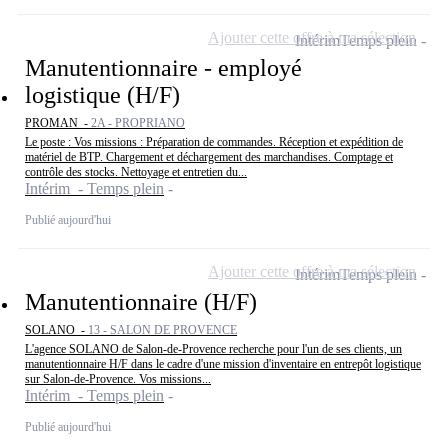
Ajouter cette offre à ma sélection
Intérim
Temps plein
Manutentionnaire - employé
logistique (H/F)
PROMAN -
2A - PROPRIANO
Le poste : Vos missions : Préparation de commandes. Réception et expédition de
matériel de BTP. Chargement et déchargement des marchandises. Comptage et
contrôle des stocks. Nettoyage et entretien du...
Intérim - Temps plein
Publié aujourd'hui
Ajouter cette offre à ma sélection
Intérim
Temps plein
Manutentionnaire (H/F)
SOLANO -
13 - SALON DE PROVENCE
L'agence SOLANO de Salon-de-Provence recherche pour l'un de ses clients, un
manutentionnaire H/F dans le cadre d'une mission d'inventaire en entrepôt logistique
sur Salon-de-Provence. Vos missions...
Intérim - Temps plein
Publié aujourd'hui