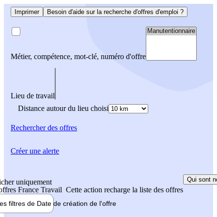
Imprimer
Besoin d'aide sur la recherche d'offres d'emploi ?
Métier, compétence, mot-clé, numéro d'offre
Lieu de travail
Distance autour du lieu choisi
Rechercher
des offres
Créer une alerte
Qui sont n
icher uniquement
 offres France Travail
Cette action recharge la liste des offres
les filtres de
Date de création
de l'offre