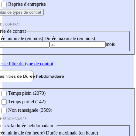
Reprise d'entreprise
plus
de types de contrat
 DE CONTRAT
ée de contrat
ée minimale (en mois)
Durée maximale (en mois)
mois
er
le filtre du type de contrat
les filtres de
Durée hebdo
madaire
 hebdomadaire
Temps plein (2070)
Temps partiel (142)
Non renseignée (3569)
 HEBDOMADAIRE
cisez la durée hebdomadaire :
ée minimale (en heure)
Durée maximale (en heure)