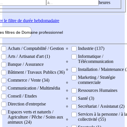
heures
er
le filtre de durée hebdomadaire
les filtres de
Domaine pro
fessionnel
ne professionel
Achats / Comptabilité / Gestion
Industrie (137)
Arts / Artisanat d'art (1)
Informatique /
Télécommunication
Banque / Assurance
Installation / Maintenance 
Bâtiment / Travaux Publics (36)
Marketing / Stratégie
Commerce / Vente (34)
commerciale
Communication / Multimédia
Ressources Humaines
Conseil / Etudes
Santé (3)
Direction d'entreprise
Secrétariat / Assistanat (2)
Espaces verts et naturels /
Services à la personne / à l
Agriculture / Pêche / Soins aux
collectivité (55)
animaux (24)