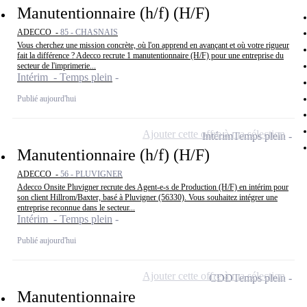
Manutentionnaire (h/f) (H/F)
ADECCO -
85 - CHASNAIS
Vous cherchez une mission concrète, où l'on apprend en avançant et où votre rigueur
fait la différence ? Adecco recrute 1 manutentionnaire (H/F) pour une entreprise du
secteur de l'imprimerie...
Intérim - Temps plein
Publié aujourd'hui
Ajouter cette offre à ma sélection
Intérim
Temps plein
Manutentionnaire (h/f) (H/F)
ADECCO -
56 - PLUVIGNER
Adecco Onsite Pluvigner recrute des Agent-e-s de Production (H/F) en intérim pour
son client Hillrom/Baxter, basé à Pluvigner (56330). Vous souhaitez intégrer une
entreprise reconnue dans le secteur...
Intérim - Temps plein
Publié aujourd'hui
Ajouter cette offre à ma sélection
CDD
Temps plein
Manutentionnaire