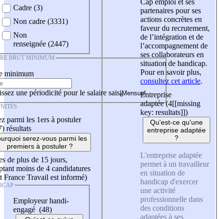
Cap emploi et ses
Cadre (3)
partenaires pour ses
actions concrètes en
Non cadre (3331)
faveur du recrutement,
Non
de l’intégration et de
renseignée (2447)
l’accompagnement de
ses collaborateurs en
IRE BRUT MINIMUM
situation de handicap.
Pour en savoir plus,
re minimum
consultez cet article
.
ssez une périodicité pour le salaire saisi
Entreprise
adaptée (4
[[missing
NITÉS
key: resultats]]
)
z parmi les 1ers à postuler
Qu'est-ce qu'une
7)
résultats
entreprise adaptée
?
urquoi serez-vous parmi les
premiers à postuler ?
L'entreprise adaptée
es de plus de 15 jours,
permet à un travailleur
tant moins de 4 candidatures
en situation de
t France Travail est informé)
handicap d'exercer
ICAP
une activité
professionnelle dans
Employeur handi-
des conditions
engagé (48)
adaptées à ses