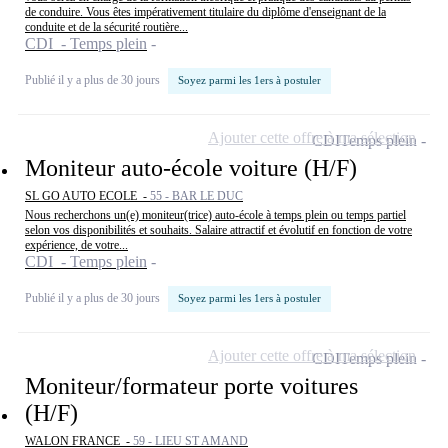
de conduire. Vous êtes impérativement titulaire du diplôme d'enseignant de la
conduite et de la sécurité routière...
CDI - Temps plein
Publié il y a plus de 30 jours
Soyez parmi les 1ers à postuler
Ajouter cette offre à ma sélection
CDI
Temps plein
Moniteur auto-école voiture (H/F)
SL GO AUTO ECOLE -
55 - BAR LE DUC
Nous recherchons un(e) moniteur(trice) auto-école à temps plein ou temps partiel
selon vos disponibilités et souhaits. Salaire attractif et évolutif en fonction de votre
expérience, de votre...
CDI - Temps plein
Publié il y a plus de 30 jours
Soyez parmi les 1ers à postuler
Ajouter cette offre à ma sélection
CDI
Temps plein
Moniteur/formateur porte voitures
(H/F)
WALON FRANCE -
59 - LIEU ST AMAND