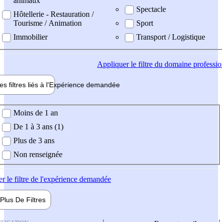
animaux
Spectacle
Hôtellerie - Restauration /
Tourisme / Animation
Sport
Immobilier
Transport / Logistique
Appliquer
le filtre du domaine professi
es filtres liés à l'
Expérience
demandée
ience demandée
Moins de 1 an
De 1 à 3 ans (1)
Plus de 3 ans
Non renseignée
er
le filtre de l'expérience demandée
Plus De
Filtres