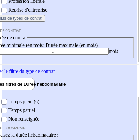
Profession libérale
Reprise d'entreprise
plus
de types de contrat
 DE CONTRAT
ée de contrat
ée minimale (en mois)
Durée maximale (en mois)
mois
er
le filtre du type de contrat
les filtres de
Durée hebdo
madaire
 hebdomadaire
Temps plein (6)
Temps partiel
Non renseignée
 HEBDOMADAIRE
cisez la durée hebdomadaire :