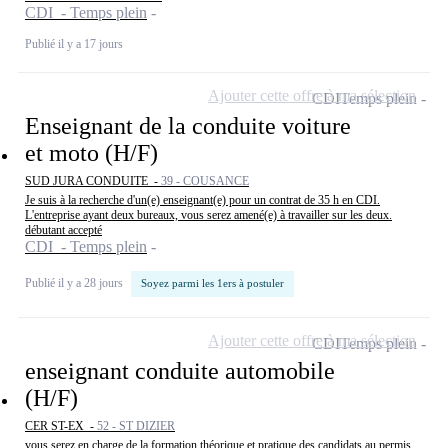
CDI - Temps plein
Publié il y a 17 jours
Ajouter cette offre à ma sélection
CDI
Temps plein
Enseignant de la conduite voiture
et moto (H/F)
SUD JURA CONDUITE -
39 - COUSANCE
Je suis à la recherche d'un(e) enseignant(e) pour un contrat de 35 h en CDI.
L'entreprise ayant deux bureaux, vous serez amené(e) à travailler sur les deux.
débutant accepté
CDI - Temps plein
Publié il y a 28 jours
Soyez parmi les 1ers à postuler
Ajouter cette offre à ma sélection
CDI
Temps plein
enseignant conduite automobile
(H/F)
CER ST-EX -
52 - ST DIZIER
vous serez en charge de la formation théorique et pratique des candidats au permis