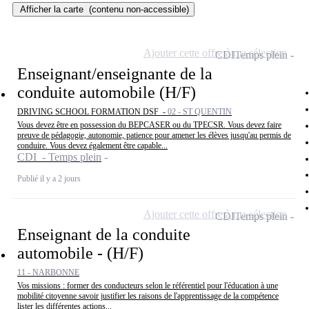
Afficher la carte
(contenu non-accessible)
Ajouter cette offre à ma sélection
CDI
Temps plein
Enseignant/enseignante de la
conduite automobile (H/F)
DRIVING SCHOOL FORMATION DSF -
02 - ST QUENTIN
Vous devez être en possession du BEPCASER ou du TPECSR. Vous devez faire
preuve de pédagogie, autonomie, patience pour amener les élèves jusqu'au permis de
conduire. Vous devez également être capable...
CDI - Temps plein
Publié il y a 2 jours
Ajouter cette offre à ma sélection
CDI
Temps plein
Enseignant de la conduite
automobile - (H/F)
11 - NARBONNE
Vos missions : former des conducteurs selon le référentiel pour l'éducation à une
mobilité citoyenne savoir justifier les raisons de l'apprentissage de la compétence
lister les différentes actions...