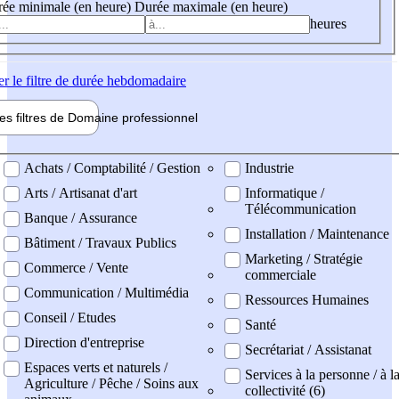
ée minimale (en heure)
Durée maximale (en heure)
heures
er
le filtre de durée hebdomadaire
les filtres de
Domaine pro
fessionnel
ne professionel
Achats / Comptabilité / Gestion
Industrie
Arts / Artisanat d'art
Informatique /
Télécommunication
Banque / Assurance
Installation / Maintenance
Bâtiment / Travaux Publics
Marketing / Stratégie
Commerce / Vente
commerciale
Communication / Multimédia
Ressources Humaines
Conseil / Etudes
Santé
Direction d'entreprise
Secrétariat / Assistanat
Espaces verts et naturels /
Services à la personne / à l
Agriculture / Pêche / Soins aux
collectivité (6)