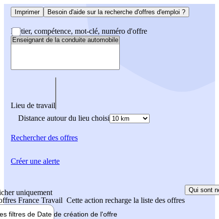
Imprimer
Besoin d'aide sur la recherche d'offres d'emploi ?
Métier, compétence, mot-clé, numéro d'offre
Lieu de travail
Distance autour du lieu choisi
Rechercher
des offres
Créer une alerte
Qui sont n
icher uniquement
 offres France Travail
Cette action recharge la liste des offres
les filtres de
Date de création
de l'offre