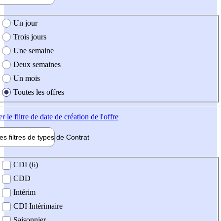
e création de l'offre
Un jour
Trois jours
Une semaine
Deux semaines
Un mois
Toutes les offres
er
le filtre de date de création de l'offre
les filtres de types de
Contrat
de contrat
CDI (6)
CDD
Intérim
CDI Intérimaire
Saisonnier