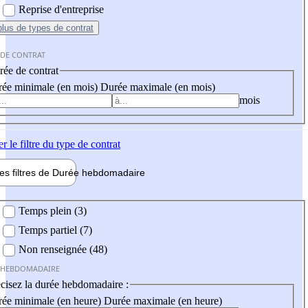
Reprise d'entreprise
plus
de types de contrat
 DE CONTRAT
ée de contrat
ée minimale (en mois)
Durée maximale (en mois)
mois
er
le filtre du type de contrat
les filtres de
Durée hebdo
madaire
 hebdomadaire
Temps plein (3)
Temps partiel (7)
Non renseignée (48)
 HEBDOMADAIRE
cisez la durée hebdomadaire :
ée minimale (en heure)
Durée maximale (en heure)