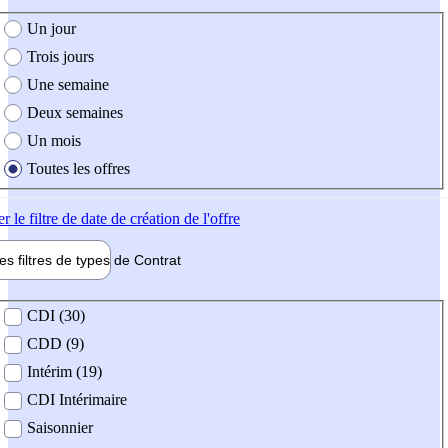
e création de l'offre
Un jour
Trois jours
Une semaine
Deux semaines
Un mois
Toutes les offres
er
le filtre de date de création de l'offre
les filtres de types de
Contrat
de contrat
CDI (30)
CDD (9)
Intérim (19)
CDI Intérimaire
Saisonnier