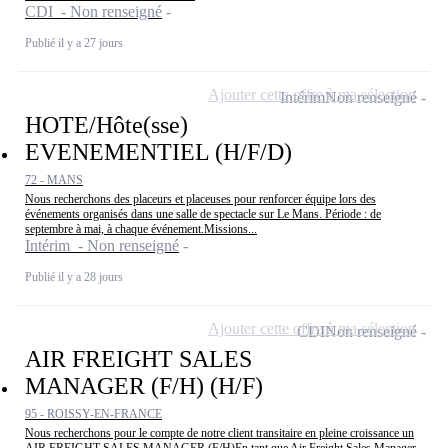
CDI - Non renseigné
Publié il y a 27 jours
Ajouter cette offre à ma sélection
Intérim
Non renseigné
HOTE/Hôte(sse)
EVENEMENTIEL (H/F/D)
72 - MANS
Nous recherchons des placeurs et placeuses pour renforcer équipe lors des
événements organisés dans une salle de spectacle sur Le Mans. Période : de
septembre à mai, à chaque événement.Missions...
Intérim - Non renseigné
Publié il y a 28 jours
Ajouter cette offre à ma sélection
CDI
Non renseigné
AIR FREIGHT SALES
MANAGER (F/H) (H/F)
95 - ROISSY-EN-FRANCE
Nous recherchons pour le compte de notre client transitaire en pleine croissance un
AIR FREIGHT SALES MANAGER (F/H)En tant que Air Freight Sales Manager,