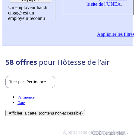
le site de l’UNEA
.
Un employeur handi-
engagé est un
employeur reconnu
Appliquer
les filtres
58 offres
pour Hôtesse de l'air
Trier par
Pertinence
Pertinence
Date
Afficher la carte
(contenu non-accessible)
Ajouter cette offre à ma sélection
CDD
Temps plein