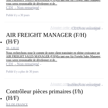
vous serez responsable de développer et de...
CDI - Non renseigné
Publié il y a 30 jours
Ajouter cette offre à ma sélection
CDI
Non renseigné
AIR FREIGHT MANAGER (F/H)
(H/F)
59 - LILLE
Nous recherchons pour le compte de notre client transitaire en pleine croissance un
AIR FREIGHT SALES MANAGER (F/H)En tant que Air Freight Sales Manager,
vous serez responsable de développer et de...
CDI - Non renseigné
Publié il y a plus de 30 jours
Ajouter cette offre à ma sélection
Intérim
Non renseigné
Contrôleur pièces primaires (f/h)
(H/F)
ÎLE-DE-FRANCE