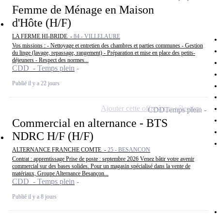
Femme de Ménage en Maison
d'Hôte (H/F)
LA FERME HI-BRIDE -
84 - VILLELAURE
Vos missions : - Nettoyage et entretien des chambres et parties communes - Gestion
du linge (lavage, repassage, rangement) - Préparation et mise en place des petits-
déjeuners - Respect des normes...
CDD - Temps plein
Publié il y a 22 jours
Ajouter cette offre à ma sélection
CDD
Temps plein
Commercial en alternance - BTS
NDRC H/F (H/F)
ALTERNANCE FRANCHE COMTE -
25 - BESANCON
Contrat : apprentissage Prise de poste : septembre 2026 Venez bâtir votre avenir
commercial sur des bases solides. Pour un magasin spécialisé dans la vente de
matériaux, Groupe Alternance Besançon...
CDD - Temps plein
Publié il y a 8 jours