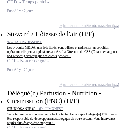
CDD - Temps partiel
Publié il y a 2 jours
Ajouter cette offre à ma sélection
CDI
Non renseigné
Steward / Hôtesse de l'air (H/F)
92 - HAUTS-DE-SEINE
Les produits MBDA, une fois livrés, sont utilisés et maintenus en condition
opérationnelle pendant plusieurs années. La Direction du CSS (Customer support
and services) accompagne ses clients pendant...
CDI - Non renseigné
Publié il y a 29 jours
Ajouter cette offre à ma sélection
CDI
Non renseigné
Délégué(e) Perfusion - Nutrition -
Cicatrisation (PNC) (H/F)
STUDIOSANTÉ 69 -
69 - LIMONEST
Votre terrain de jeu : un secteur à fort potentiel En tant que Délégué(e) PNC, vous
êtes responsable du développement stratégique de votre secteur. Vous intervenez
auprès d'un écosystème exigeant :...
CDI - Non renseigné