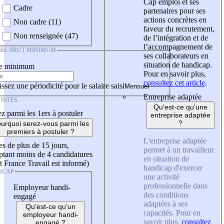
Cap emploi et ses
Cadre
partenaires pour ses
actions concrètes en
Non cadre (11)
faveur du recrutement,
Non renseignée (47)
de l’intégration et de
l’accompagnement de
IRE BRUT MINIMUM
ses collaborateurs en
situation de handicap.
re minimum
Pour en savoir plus,
consultez cet article
.
ssez une périodicité pour le salaire saisi
Entreprise adaptée
NITÉS
Qu'est-ce qu'une
z parmi les 1ers à postuler
entreprise adaptée
?
urquoi serez-vous parmi les
premiers à postuler ?
L'entreprise adaptée
es de plus de 15 jours,
permet à un travailleur
tant moins de 4 candidatures
en situation de
t France Travail est informé)
handicap d'exercer
ICAP
une activité
professionnelle dans
Employeur handi-
des conditions
engagé
adaptées à ses
Qu'est-ce qu'un
capacités. Pour en
employeur handi-
savoir plus,
consultez
engagé ?