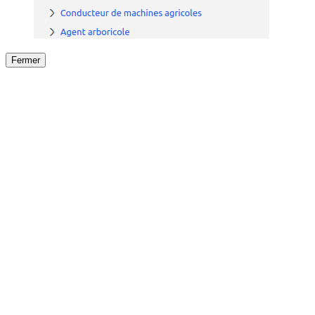
Fermer
Fermer
le détail de l'offre
/
Offre
sur
Offre précéden