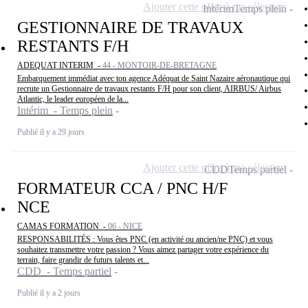
Ajouter cette offre à ma sélection
Intérim
Temps plein
GESTIONNAIRE DE TRAVAUX
RESTANTS F/H
ADEQUAT INTERIM -
44 - MONTOIR-DE-BRETAGNE
Embarquement immédiat avec ton agence Adéquat de Saint Nazaire aéronautique qui
recrute un Gestionnaire de travaux restants F/H pour son client, AIRBUS/ Airbus
Atlantic, le leader européen de la...
Intérim - Temps plein
Publié il y a 29 jours
Ajouter cette offre à ma sélection
CDD
Temps partiel
FORMATEUR CCA / PNC H/F
NCE
CAMAS FORMATION -
06 - NICE
RESPONSABILITÉS : Vous êtes PNC (en activité ou ancien/ne PNC) et vous
souhaitez transmettre votre passion ? Vous aimez partager votre expérience du
terrain, faire grandir de futurs talents et...
CDD - Temps partiel
Publié il y a 2 jours