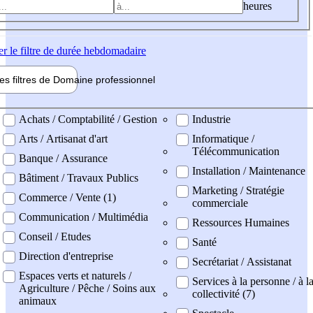
heures
er
le filtre de durée hebdomadaire
les filtres de
Domaine pro
fessionnel
ne professionel
Achats / Comptabilité / Gestion
Industrie
Arts / Artisanat d'art
Informatique /
Télécommunication
Banque / Assurance
Installation / Maintenance
Bâtiment / Travaux Publics
Marketing / Stratégie
Commerce / Vente (1)
commerciale
Communication / Multimédia
Ressources Humaines
Conseil / Etudes
Santé
Direction d'entreprise
Secrétariat / Assistanat
Espaces verts et naturels /
Services à la personne / à l
Agriculture / Pêche / Soins aux
collectivité (7)
animaux