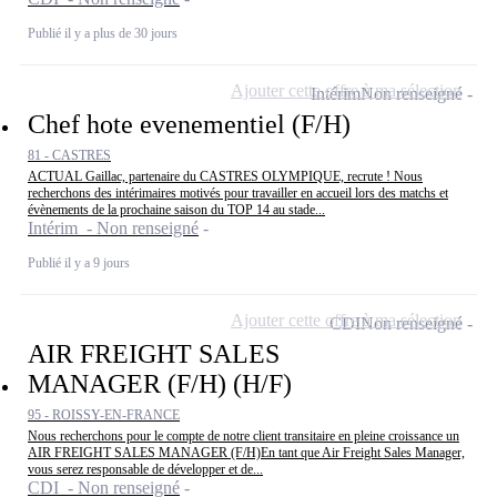
Publié il y a plus de 30 jours
Ajouter cette offre à ma sélection
Intérim
Non renseigné
Chef hote evenementiel (F/H)
81 - CASTRES
ACTUAL Gaillac, partenaire du CASTRES OLYMPIQUE, recrute ! Nous
recherchons des intérimaires motivés pour travailler en accueil lors des matchs et
évènements de la prochaine saison du TOP 14 au stade...
Intérim - Non renseigné
Publié il y a 9 jours
Ajouter cette offre à ma sélection
CDI
Non renseigné
AIR FREIGHT SALES
MANAGER (F/H) (H/F)
95 - ROISSY-EN-FRANCE
Nous recherchons pour le compte de notre client transitaire en pleine croissance un
AIR FREIGHT SALES MANAGER (F/H)En tant que Air Freight Sales Manager,
vous serez responsable de développer et de...
CDI - Non renseigné