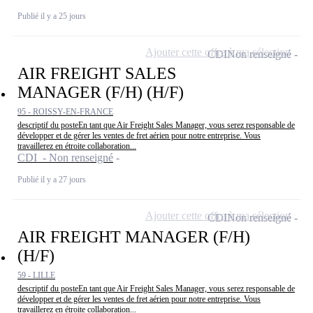
Publié il y a 25 jours
Ajouter cette offre à ma sélection
CDI
Non renseigné
AIR FREIGHT SALES
MANAGER (F/H) (H/F)
95 - ROISSY-EN-FRANCE
descriptif du posteEn tant que Air Freight Sales Manager, vous serez responsable de
développer et de gérer les ventes de fret aérien pour notre entreprise. Vous
travaillerez en étroite collaboration...
CDI - Non renseigné
Publié il y a 27 jours
Ajouter cette offre à ma sélection
CDI
Non renseigné
AIR FREIGHT MANAGER (F/H)
(H/F)
59 - LILLE
descriptif du posteEn tant que Air Freight Sales Manager, vous serez responsable de
développer et de gérer les ventes de fret aérien pour notre entreprise. Vous
travaillerez en étroite collaboration...