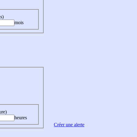
s)
mois
ure)
heures
Créer une alerte