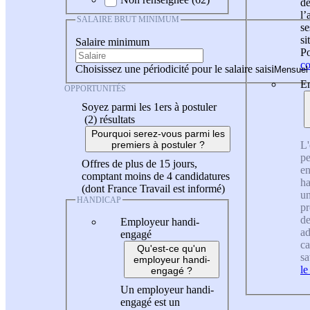
de
l
SALAIRE BRUT MINIMUM
se
si
Salaire minimum
Po
co
Choisissez une périodicité pour le salaire saisi
En
OPPORTUNITÉS
Soyez parmi les 1ers à postuler
(2)
résultats
Pourquoi serez-vous parmi les
L'
premiers à postuler ?
pe
Offres de plus de 15 jours,
en
comptant moins de 4 candidatures
ha
(dont France Travail est informé)
un
HANDICAP
pr
de
Employeur handi-
ad
engagé
ca
Qu'est-ce qu'un
sa
employeur handi-
le
engagé ?
Un employeur handi-
engagé est un