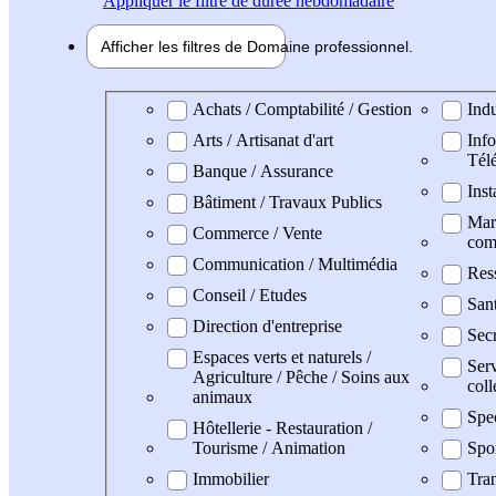
Appliquer
le filtre de durée hebdomadaire
Afficher les filtres de
Domaine pro
fessionnel
Domaine professionel
Achats / Comptabilité / Gestion
Indu
Arts / Artisanat d'art
Info
Tél
Banque / Assurance
Inst
Bâtiment / Travaux Publics
Mark
Commerce / Vente
com
Communication / Multimédia
Res
Conseil / Etudes
San
Direction d'entreprise
Secr
Espaces verts et naturels /
Serv
Agriculture / Pêche / Soins aux
coll
animaux
Spe
Hôtellerie - Restauration /
Tourisme / Animation
Spo
Immobilier
Tran