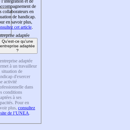
 l’intégration et de
’accompagnement de
s collaborateurs en
tuation de handicap.
ur en savoir plus,
nsultez cet article
.
treprise adaptée
Qu'est-ce qu'une
entreprise adaptée
?
entreprise adaptée
rmet à un travailleur
 situation de
ndicap d'exercer
e activité
ofessionnelle dans
s conditions
aptées à ses
pacités. Pour en
voir plus,
consultez
 site de l’UNEA
.