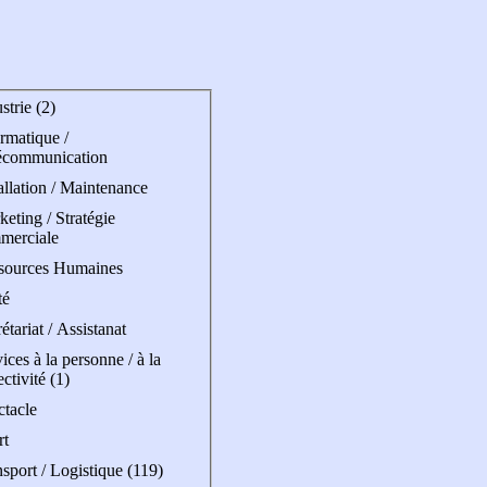
strie (2)
rmatique /
écommunication
allation / Maintenance
eting / Stratégie
merciale
sources Humaines
té
étariat / Assistanat
ices à la personne / à la
ectivité (1)
ctacle
rt
sport / Logistique (119)