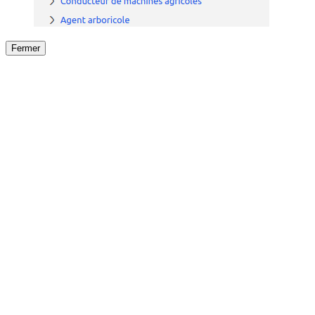
Fermer
Fermer
le détail de l'offre
/
Offre
sur
Offre précéden