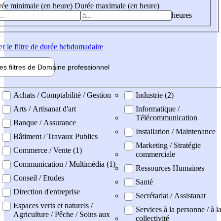
ée minimale (en heure)
Durée maximale (en heure)
heures
er
le filtre de durée hebdomadaire
les filtres de
Domaine pro
fessionnel
ne professionel
Achats / Comptabilité / Gestion
Industrie (2)
Arts / Artisanat d'art
Informatique /
Télécommunication
Banque / Assurance
Installation / Maintenance
Bâtiment / Travaux Publics
Marketing / Stratégie
Commerce / Vente (1)
commerciale
Communication / Multimédia (1)
Ressources Humaines
Conseil / Etudes
Santé
Direction d'entreprise
Secrétariat / Assistanat
Espaces verts et naturels /
Services à la personne / à l
Agriculture / Pêche / Soins aux
collectivité