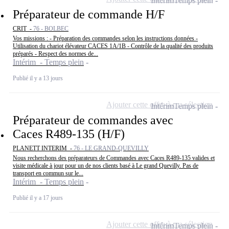
Intérim
Temps plein
Préparateur de commande H/F
CRIT -
76 - BOLBEC
Vos missions : - Préparation des commandes selon les instructions données -
Utilisation du chariot élévateur CACES 1A/1B - Contrôle de la qualité des produits
préparés - Respect des normes de...
Intérim - Temps plein
Publié il y a 13 jours
Ajouter cette offre à ma sélection
Intérim
Temps plein
Préparateur de commandes avec
Caces R489-135 (H/F)
PLANETT INTERIM -
76 - LE GRAND-QUEVILLY
Nous recherchons des préparateurs de Commandes avec Caces R489-135 valides et
visite médicale à jour pour un de nos clients basé à Le grand Quevilly. Pas de
transport en commun sur le...
Intérim - Temps plein
Publié il y a 17 jours
Ajouter cette offre à ma sélection
Intérim
Temps plein