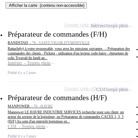
Afficher la carte
(contenu non-accessible)
Ajouter cette offre à ma sélection
Intérim
Temps plein
Préparateur de commandes (F/H)
RANDSTAD -
76 - SAINT-VIGOR-D'YMONVILLE
Rattaché(e) à votre responsable, vous avez les missions suivantes : - Préparation des
commandes des clients - Picking - utilisation d'un lecteur code-barre - étiquetage de
colis Trvavail du lundi au...
Intérim - Temps plein
Publié il y a 2 jours
Ajouter cette offre à ma sélection
CDI
Temps plein
Préparateur de commandes (H/F)
MANPOWER -
76 - HAVRE
Manpower LE HAVRE INDUSTRIE SERVICES recherche pour son client, un
acteur du secteur de la logistique, un Préparateur de commandes CACES 1, 3, 5
(H/F) Au sein d'un entrepôt logistique en...
CDI - Temps plein
Publié il y a 3 jours