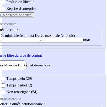
Profession libérale
Reprise d'entreprise
plus
de types de contrat
 DE CONTRAT
ée de contrat
ée minimale (en mois)
Durée maximale (en mois)
mois
er
le filtre du type de contrat
les filtres de
Durée hebdo
madaire
 hebdomadaire
Temps plein (29)
Temps partiel (2)
Non renseignée (54)
 HEBDOMADAIRE
cisez la durée hebdomadaire :