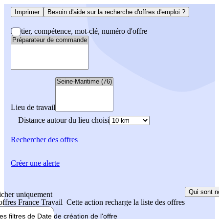
Imprimer
Besoin d'aide sur la recherche d'offres d'emploi ?
Métier, compétence, mot-clé, numéro d'offre
Lieu de travail
Distance autour du lieu choisi
Rechercher
des offres
Créer une alerte
Qui sont n
icher uniquement
 offres France Travail
Cette action recharge la liste des offres
les filtres de
Date de création
de l'offre