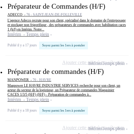
Préparateur de Commandes (H/F)
ADECCO -
76 - SAINT-JEAN-DE-FOLLEVILLE
L'agence Adecco recrute pour son client, spécialisé dans le domaine de l'entreposage
et stockage non frigorifique , des préparateurs de commandes avec habilitation caces
1 (h/f) en Intérim. Notre...
Intérim - Temps plein
Publié il y a 17 jours
Soyez parmi les 1ers à postuler
Ajouter cette offre à ma sélection
Intérim
Temps plein
Préparateur de commandes (H/F)
MANPOWER -
76 - HAVRE
Manpower LE HAVRE INDUSTRIE SERVICES recherche pour son client, un
acteur du secteur de la logistique, un Préparateur de commandes Magasinier
CACES 1/3/5 (H/F) (H/F) - Préparation de commandes à...
Intérim - Temps plein
Publié il y a 18 jours
Soyez parmi les 1ers à postuler
Ajouter cette offre à ma sélection
Intérim
Temps plein