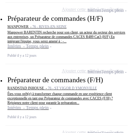
Ajouter cette offre à ma sélection
Intérim
Temps plein
Préparateur de commandes (H/F)
MANPOWER -
76 - RIVES-EN-SEINE
Manpower BARENTIN recherche pour son client, un acteur du secteur des services
aux entreprises, un Préparateur de commandes CACES R489 Cat3 (H/F) En
intégrant l'équipe, vous serez amené à : -...
Intérim - Temps plein
Publié il y a 12 jours
Ajouter cette offre à ma sélection
Intérim
Temps plein
Préparateur de commandes (F/H)
RANDSTAD INHOUSE -
76 - ST VIGOR D YMONVILLE
Êtes-vous prêt(e) à transformer chaque commande en une expérience client
exceptionnelle en tant que Préparateur de commandes avec CACES (F/H) ?
Rejoignez notre client pour garantir la préparation...
Intérim - Temps plein
Publié il y a 12 jours
Ajouter cette offre à ma sélection