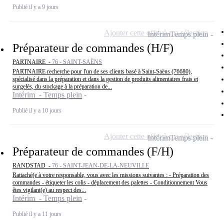
Publié il y a 9 jours
Ajouter cette offre à ma sélection
Intérim
Temps plein
Préparateur de commandes (H/F)
PARTNAIRE -
76 - SAINT-SAËNS
PARTNAIRE recherche pour l'un de ses clients basé à Saint-Saëns (76680),
spécialisé dans la préparation et dans la gestion de produits alimentaires frais et
surgelés, du stockage à la préparation de...
Intérim - Temps plein
Publié il y a 10 jours
Ajouter cette offre à ma sélection
Intérim
Temps plein
Préparateur de commandes (F/H)
RANDSTAD -
76 - SAINT-JEAN-DE-LA-NEUVILLE
Rattaché(e à votre responsable, vous avec les missions suivantes : - Préparation des
commandes - étiqueter les colis - déplacement des palettes - Conditionnement Vous
êtes vigilant(e) au respect des...
Intérim - Temps plein
Publié il y a 11 jours