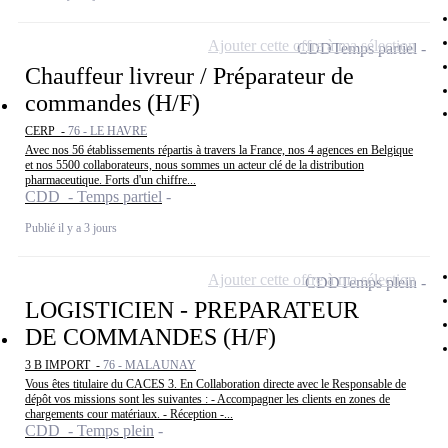
Ajouter cette offre à ma sélection
CDD
Temps partiel
Chauffeur livreur / Préparateur de
commandes (H/F)
CERP -
76 - LE HAVRE
Avec nos 56 établissements répartis à travers la France, nos 4 agences en Belgique
et nos 5500 collaborateurs, nous sommes un acteur clé de la distribution
pharmaceutique. Forts d'un chiffre...
CDD - Temps partiel
Publié il y a 3 jours
Ajouter cette offre à ma sélection
CDD
Temps plein
LOGISTICIEN - PREPARATEUR
DE COMMANDES (H/F)
3 B IMPORT -
76 - MALAUNAY
Vous êtes titulaire du CACES 3. En Collaboration directe avec le Responsable de
dépôt vos missions sont les suivantes : - Accompagner les clients en zones de
chargements cour matériaux. - Réception -...
CDD - Temps plein