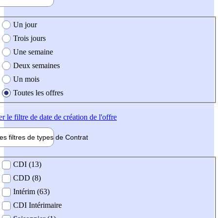
e création de l'offre
Un jour
Trois jours
Une semaine
Deux semaines
Un mois
Toutes les offres
er
le filtre de date de création de l'offre
les filtres de types de
Contrat
de contrat
CDI (13)
CDD (8)
Intérim (63)
CDI Intérimaire