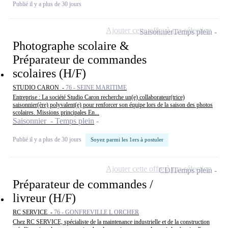
Publié il y a plus de 30 jours
Ajouter cette offre à ma sélection
Saisonnier
Temps plein
Photographe scolaire &
Préparateur de commandes
scolaires (H/F)
STUDIO CARON -
76 - SEINE MARITIME
Entreprise : La société Studio Caron recherche un(e) collaborateur(trice)
saisonnier(ère) polyvalent(e) pour renforcer son équipe lors de la saison des photos
scolaires. Missions principales En...
Saisonnier - Temps plein
Publié il y a plus de 30 jours
Soyez parmi les 1ers à postuler
Ajouter cette offre à ma sélection
CDI
Temps plein
Préparateur de commandes /
livreur (H/F)
RC SERVICE -
76 - GONFREVILLE L ORCHER
Chez RC SERVICE, spécialiste de la maintenance industrielle et de la construction