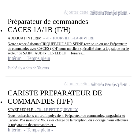
Ajouter cette offre à ma sélection
Intérim
Temps plein
Préparateur de commandes
CACES 1A/1B (F/H)
ADEQUAT INTERIM -
76 - TOURVILLE-LA-RIVIÈRE
Notre agence Adéquat CRIQUEBEUF SUR SEINE recrute un ou une Préparateur
de commandes avec CACES (F/H) pour un client spécialisé dans la logistique sur le
secteur de SAINT AUBIN LES ELBEUF Horaires...
Intérim - Temps plein
Publié il y a plus de 30 jours
Ajouter cette offre à ma sélection
Intérim
Temps plein
CARISTE PREPARATEUR DE
COMMANDES (H/F)
START PEOPLE -
76 - LE PETIT-QUEVILLY
Nous recherchons un profil polyvalent: Préparateur de commandes, magasinier et
Cariste. Vos missions: Vous êtes chargé de la réception, du stockage, vous effectuez
la préparation de commandes et...
Intérim - Temps plein