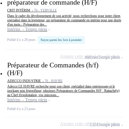
préparateur de commande (H/F)
CRIT INTÉRIM -
76 - YERVILLE
Dans le cadre du développement de son activité, nous recherchons pour notre client,
spécialisé dans la logistique, un préparateur de commande en intérim pour une durée
d'un mois.- Préparation des...
Intérim - Temps plein
Publié il y a 20 jours
Soyez parmi les 1ers à postuler
Ajouter cette offre à ma sélection
Intérim
Temps plein
Préparateur de Commandes (h/f)
(H/F)
ADECCO INDUSTRIE -
76 - HAVRE
Adecco LE HAVRE recherche pour son client, spécialisé dans entreposage et le
stockage non frigorifique, plusieurs Préparateurs de Commandes H/F : Rattaché(e)
au Chef d'exploitation, vos missions...
Intérim - Temps plein
Publié il y a 23 jours
Ajouter cette offre à ma sélection
CDI
Temps plein