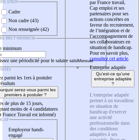
IFICATION
par France travail,
Cap emploi et ses
Cadre
partenaires pour ses
actions concrètes en
Non cadre (43)
faveur du recrutement,
Non renseignée (42)
de l’intégration et de
l’accompagnement de
IRE BRUT MINIMUM
ses collaborateurs en
situation de handicap.
re minimum
Pour en savoir plus,
consultez cet article
.
ssez une périodicité pour le salaire saisi
Entreprise adaptée
NITÉS
Qu'est-ce qu'une
z parmi les 1ers à postuler
entreprise adaptée
résultats
?
urquoi serez-vous parmi les
L'entreprise adaptée
premiers à postuler ?
permet à un travailleur
es de plus de 15 jours,
en situation de
tant moins de 4 candidatures
handicap d'exercer
t France Travail est informé)
une activité
ICAP
professionnelle dans
des conditions
Employeur handi-
adaptées à ses
engagé
capacités. Pour en