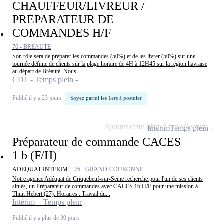
CHAUFFEUR/LIVREUR /
PREPARATEUR DE
COMMANDES H/F
76 - BREAUTE
Son rôle sera de préparer les commandes (50%) et de les livrer (50%) sur une
tournée définie de clients sur la plage horaire de 4H à 12H45 sur la région havraise
au départ de Bréauté. Nous...
CDI - Temps plein
Publié il y a 23 jours
Soyez parmi les 1ers à postuler
Ajouter cette offre à ma sélection
Intérim
Temps plein
Préparateur de commande CACES
1 b (F/H)
ADEQUAT INTERIM -
76 - GRAND-COURONNE
Notre agence Adéquat de Criquebeuf-sur-Seine recherche pour l'un de ses clients
situés, un Préparateur de commandes avec CACES 1b H/F pour une mission à
Thuit Hebert (27). Horaires : Travail du...
Intérim - Temps plein
Publié il y a plus de 30 jours