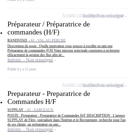
Ajouter cette offre à ma sélection
Intérim
Non renseigné
Préparateur / Préparatrice de
commandes (H/F)
RANDSTAD -
61 - VAL-AU-PERCHE
Description du poste : Quelle motivation vous pousse à exceller en tant que
Préparateur de commandes (F/H Votre mission principale consistera à orchestrer
efficacement la gestion des flux afin de...
Intérim - Non renseigné
Publié il y a 11 jours
Ajouter cette offre à ma sélection
Intérim
Non renseigné
Preparateur - Preparatrice de
Commandes H/F
SUPPLAY -
61 - SARCEAUX
POSTE : Preparateur - Preparatrice de Commandes H/F DESCRIPTION : L'agence
SUPPLAY de Flers, spécialisée dans l'Intérim et le Recrutement, recherche pour l'un
de ses clients, un préparateur ou une...
Intérim - Non renseigné