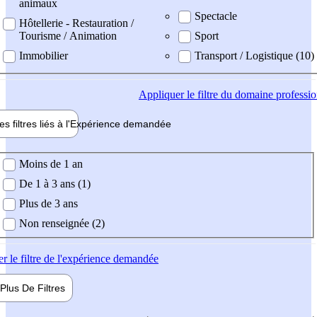
animaux
Spectacle
Hôtellerie - Restauration /
Tourisme / Animation
Sport
Immobilier
Transport / Logistique (10)
Appliquer
le filtre du domaine professi
es filtres liés à l'
Expérience
demandée
ience demandée
Moins de 1 an
De 1 à 3 ans (1)
Plus de 3 ans
Non renseignée (2)
er
le filtre de l'expérience demandée
Plus De
Filtres