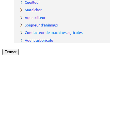
Fermer
Fermer
le détail de l'offre
/
Offre
sur
Offre précéden