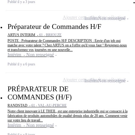
Publié il y a 3 jours
Ajouter cette offre à ma sélection
Intérim
Non renseigné
Préparateur de Commandes H/F
ARTUS INTERIM -
61 - BRIOUZE
POSTE : Préparateur de Commandes H/F DESCRIPTION : Envie d'un job qui
matche avec votre talent ? Chez ARTUS on a l'offre qu'il vous faut ! Rejoignez-nous
et transformez vos journées en une nouvelle...
Intérim - Non renseigné
Publié il y a 6 jours
Ajouter cette offre à ma sélection
Intérim
Non renseigné
PRÉPARATEUR DE
COMMANDES (H/F)
RANDSTAD -
61 - VAL-AU-PERCHE
Notre client innovant à LE THEIL, est une entreprise industrielle qui se consacre à la
fabrication de produits automobiles de qualité depuis plus de 20 ans. Comment venir
sur votre lieu de travail...
Intérim - Non renseigné
Publié il y a 9 jours