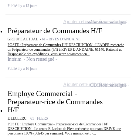
Publié il y a 15 jours
Ajouter cette offre à ma sélection
Intérim
Non renseigné
Préparateur de Commandes H/F
GROUPE ACTUAL -
61 - RIVES D'ANDAINE
POSTE : Préparateur de Commandes H/F DESCRIPTION : LEADER recherche
un Préparateur de commandes (h/f) à RIVES D ANDAINE, 61140. Rattaché au
Responsable des expéditions, vous serez notamment en...
Intérim - Non renseigné
Publié il y a 16 jours
Ajouter cette offre à ma sélection
CDI
Non renseigné
Employe Commercial -
Preparateur-rice de Commandes
H/F
E.LECLERC -
61 - FLERS
POSTE : Employe Commercial - Preparateur-rice de Commandes H/F
DESCRIPTION : Le centre E-Leclerc de Flers recherche pour son DRIVE une
personne à 100% (36h45 par semaine). Votre mission est : -...