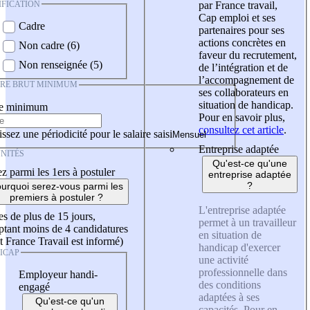
IFICATION
par France travail,
Cap emploi et ses
Cadre
partenaires pour ses
actions concrètes en
Non cadre (6)
faveur du recrutement,
Non renseignée (5)
de l’intégration et de
l’accompagnement de
IRE BRUT MINIMUM
ses collaborateurs en
situation de handicap.
re minimum
Pour en savoir plus,
consultez cet article
.
ssez une périodicité pour le salaire saisi
Entreprise adaptée
NITÉS
Qu'est-ce qu'une
z parmi les 1ers à postuler
entreprise adaptée
?
urquoi serez-vous parmi les
premiers à postuler ?
L'entreprise adaptée
es de plus de 15 jours,
permet à un travailleur
tant moins de 4 candidatures
en situation de
t France Travail est informé)
handicap d'exercer
ICAP
une activité
professionnelle dans
Employeur handi-
des conditions
engagé
adaptées à ses
Qu'est-ce qu'un
capacités. Pour en