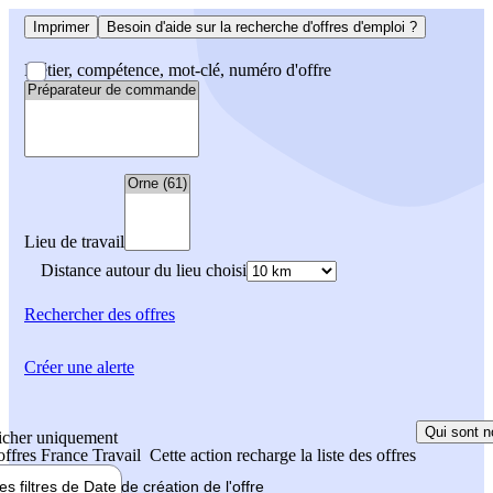
Imprimer
Besoin d'aide sur la recherche d'offres d'emploi ?
Métier, compétence, mot-clé, numéro d'offre
Lieu de travail
Distance autour du lieu choisi
Rechercher
des offres
Créer une alerte
Qui sont n
icher uniquement
 offres France Travail
Cette action recharge la liste des offres
les filtres de
Date de création
de l'offre