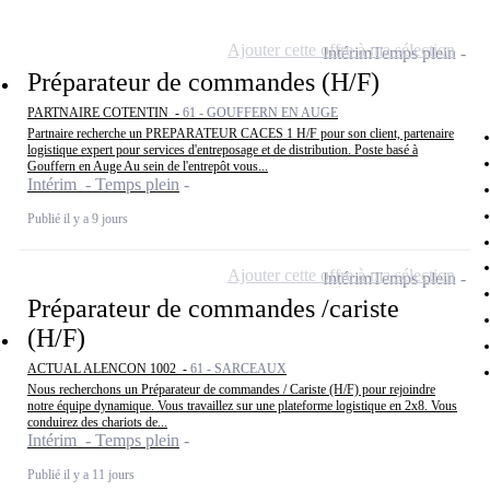
Ajouter cette offre à ma sélection
Intérim
Temps plein
Préparateur de commandes (H/F)
PARTNAIRE COTENTIN -
61 - GOUFFERN EN AUGE
Partnaire recherche un PREPARATEUR CACES 1 H/F pour son client, partenaire
logistique expert pour services d'entreposage et de distribution. Poste basé à
Gouffern en Auge Au sein de l'entrepôt vous...
Intérim - Temps plein
Publié il y a 9 jours
Ajouter cette offre à ma sélection
Intérim
Temps plein
Préparateur de commandes /cariste
(H/F)
ACTUAL ALENCON 1002 -
61 - SARCEAUX
Nous recherchons un Préparateur de commandes / Cariste (H/F) pour rejoindre
notre équipe dynamique. Vous travaillez sur une plateforme logistique en 2x8. Vous
conduirez des chariots de...
Intérim - Temps plein
Publié il y a 11 jours