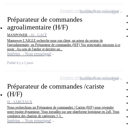
Ajouter cette offre à ma sélection
Intérim
Non renseigné
Préparateur de commandes
agroalimentaire (H/F)
MANPOWER -
61 - GACÉ
Manpower L'AIGLE recherche pour son client, un acteur du secteur de
l'agroalimentaire, un Préparateur de commandes (H/F) Vos principales missions à ce
poste : Au sein de l'atelier et derrière un...
Intérim - Non renseigné
Publié il y a 2 jours
Ajouter cette offre à ma sélection
Intérim
Non renseigné
Préparateur de commandes /cariste
(H/F)
61 - SARCEAUX
Nous recherchons un Préparateur de commandes / Cariste (H/F) pour rejoindre
notre équipe dynamique. Vous travaillez sur une plateforme logistique en 2x8. Vous
conduirez des chariots de catégories 1,3...
Intérim - Non renseigné