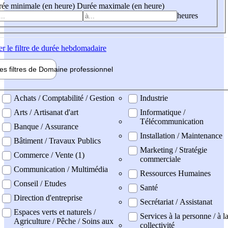
ée minimale (en heure)
Durée maximale (en heure)
heures
er
le filtre de durée hebdomadaire
les filtres de
Domaine pro
fessionnel
ne professionel
Achats / Comptabilité / Gestion
Industrie
Arts / Artisanat d'art
Informatique /
Télécommunication
Banque / Assurance
Installation / Maintenance
Bâtiment / Travaux Publics
Marketing / Stratégie
Commerce / Vente (1)
commerciale
Communication / Multimédia
Ressources Humaines
Conseil / Etudes
Santé
Direction d'entreprise
Secrétariat / Assistanat
Espaces verts et naturels /
Services à la personne / à l
Agriculture / Pêche / Soins aux
collectivité