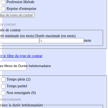
Profession libérale
Reprise d'entreprise
plus
de types de contrat
 DE CONTRAT
ée de contrat
ée minimale (en mois)
Durée maximale (en mois)
mois
er
le filtre du type de contrat
les filtres de
Durée hebdo
madaire
 hebdomadaire
Temps plein (2)
Temps partiel
Non renseignée (9)
 HEBDOMADAIRE
cisez la durée hebdomadaire :