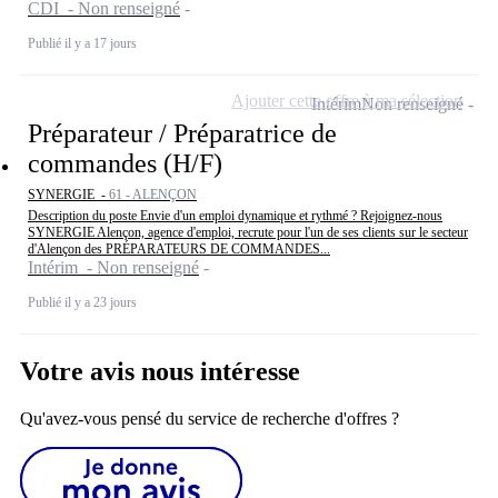
CDI - Non renseigné
Publié il y a 17 jours
Ajouter cette offre à ma sélection
Intérim
Non renseigné
Préparateur / Préparatrice de
commandes (H/F)
SYNERGIE -
61 - ALENÇON
Description du poste Envie d'un emploi dynamique et rythmé ? Rejoignez-nous
SYNERGIE Alençon, agence d'emploi, recrute pour l'un de ses clients sur le secteur
d'Alençon des PRÉPARATEURS DE COMMANDES...
Intérim - Non renseigné
Publié il y a 23 jours
Votre avis nous intéresse
Qu'avez-vous pensé du service de recherche d'offres ?