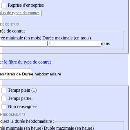
Reprise d'entreprise
plus
de types de contrat
 DE CONTRAT
ée de contrat
ée minimale (en mois)
Durée maximale (en mois)
mois
er
le filtre du type de contrat
les filtres de
Durée hebdo
madaire
 hebdomadaire
Temps plein (1)
Temps partiel
Non renseignée
 HEBDOMADAIRE
cisez la durée hebdomadaire :
ée minimale (en heure)
Durée maximale (en heure)