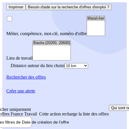
Imprimer
Besoin d'aide sur la recherche d'offres d'emploi ?
Métier, compétence, mot-clé, numéro d'offre
Lieu de travail
Distance autour du lieu choisi
Rechercher
des offres
Créer une alerte
Qui sont n
icher uniquement
 offres France Travail
Cette action recharge la liste des offres
les filtres de
Date de création
de l'offre