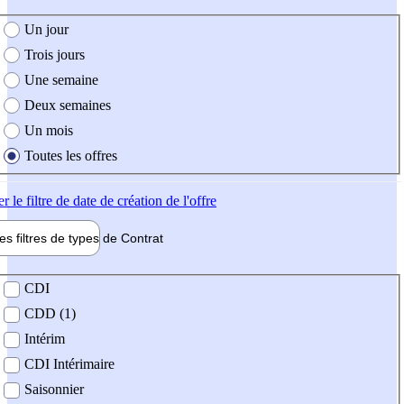
e création de l'offre
Un jour
Trois jours
Une semaine
Deux semaines
Un mois
Toutes les offres
er
le filtre de date de création de l'offre
les filtres de types de
Contrat
de contrat
CDI
CDD (1)
Intérim
CDI Intérimaire
Saisonnier