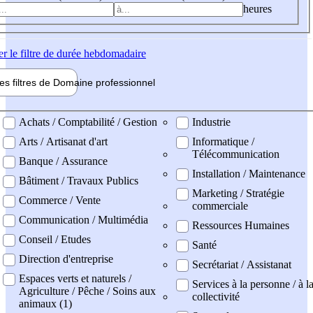
heures
er
le filtre de durée hebdomadaire
les filtres de
Domaine pro
fessionnel
ne professionel
Achats / Comptabilité / Gestion
Industrie
Arts / Artisanat d'art
Informatique /
Télécommunication
Banque / Assurance
Installation / Maintenance
Bâtiment / Travaux Publics
Marketing / Stratégie
Commerce / Vente
commerciale
Communication / Multimédia
Ressources Humaines
Conseil / Etudes
Santé
Direction d'entreprise
Secrétariat / Assistanat
Espaces verts et naturels /
Services à la personne / à l
Agriculture / Pêche / Soins aux
collectivité
animaux (1)