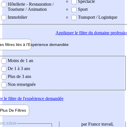
Spectacle
Hôtellerie - Restauration /
Tourisme / Animation
Sport
Immobilier
Transport / Logistique
Appliquer
le filtre du domaine professi
es filtres liés à l'
Expérience
demandée
ience demandée
Moins de 1 an
De 1 à 3 ans
Plus de 3 ans
Non renseignée
er
le filtre de l'expérience demandée
Plus De
Filtres
IFICATION
par France travail,