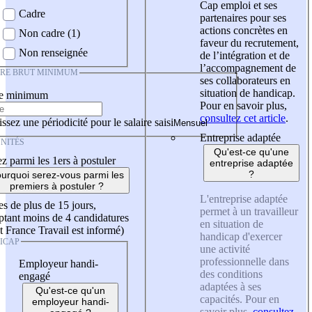
Cap emploi et ses
Cadre
partenaires pour ses
actions concrètes en
Non cadre (1)
faveur du recrutement,
Non renseignée
de l’intégration et de
l’accompagnement de
IRE BRUT MINIMUM
ses collaborateurs en
situation de handicap.
re minimum
Pour en savoir plus,
consultez cet article
.
ssez une périodicité pour le salaire saisi
Entreprise adaptée
NITÉS
Qu'est-ce qu'une
z parmi les 1ers à postuler
entreprise adaptée
?
urquoi serez-vous parmi les
premiers à postuler ?
L'entreprise adaptée
es de plus de 15 jours,
permet à un travailleur
tant moins de 4 candidatures
en situation de
t France Travail est informé)
handicap d'exercer
ICAP
une activité
professionnelle dans
Employeur handi-
des conditions
engagé
adaptées à ses
Qu'est-ce qu'un
capacités. Pour en
employeur handi-
savoir plus,
consultez