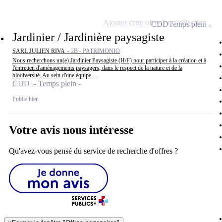
Ajouter cette offre à ma sélection
CDD
Temps plein
Jardinier / Jardinière paysagiste
SARL JULIEN RIVA -
2B - PATRIMONIO
Nous recherchons un(e) Jardinier Paysagiste (H/F) pour participer à la création et à
l'entretien d'aménagements paysagers, dans le respect de la nature et de la
biodiversité. Au sein d'une équipe...
CDD - Temps plein
Publié hier
Votre avis nous intéresse
Qu'avez-vous pensé du service de recherche d'offres ?