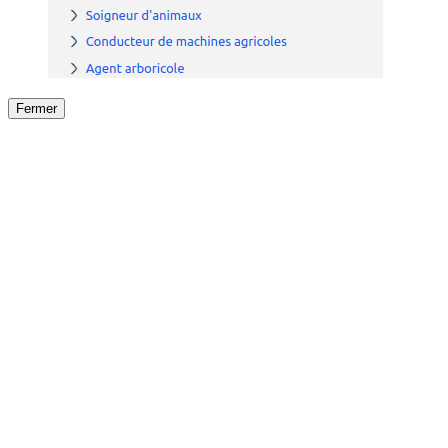
Fermer
Fermer
le détail de l'offre
/
Offre
sur
Offre précéden