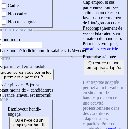
Cap emploi et ses
Cadre
partenaires pour ses
actions concrètes en
Non cadre
faveur du recrutement,
Non renseignée
de l’intégration et de
l’accompagnement de
IRE BRUT MINIMUM
ses collaborateurs en
situation de handicap.
re minimum
Pour en savoir plus,
consultez cet article
.
ssez une périodicité pour le salaire saisi
Entreprise adaptée
NITÉS
Qu'est-ce qu'une
z parmi les 1ers à postuler
entreprise adaptée
?
urquoi serez-vous parmi les
premiers à postuler ?
L'entreprise adaptée
es de plus de 15 jours,
permet à un travailleur
tant moins de 4 candidatures
en situation de
t France Travail est informé)
handicap d'exercer
ICAP
une activité
professionnelle dans
Employeur handi-
des conditions
engagé
adaptées à ses
Qu'est-ce qu'un
capacités. Pour en
employeur handi-
savoir plus,
consultez