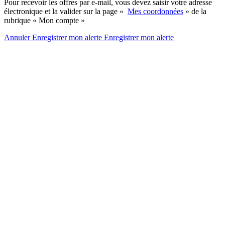
Pour recevoir les offres par e-mail, vous devez saisir votre adresse
électronique et la valider sur la page «
Mes coordonnées
» de la
rubrique « Mon compte »
Annuler
Enregistrer mon alerte
Enregistrer
mon alerte