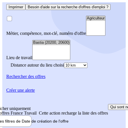
Imprimer
Besoin d'aide sur la recherche d'offres d'emploi ?
Métier, compétence, mot-clé, numéro d'offre
Lieu de travail
Distance autour du lieu choisi
Rechercher
des offres
Créer une alerte
Qui sont n
icher uniquement
 offres France Travail
Cette action recharge la liste des offres
les filtres de
Date de création
de l'offre