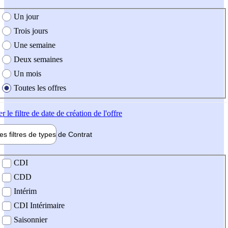
e création de l'offre
Un jour
Trois jours
Une semaine
Deux semaines
Un mois
Toutes les offres
er
le filtre de date de création de l'offre
les filtres de types de
Contrat
de contrat
CDI
CDD
Intérim
CDI Intérimaire
Saisonnier