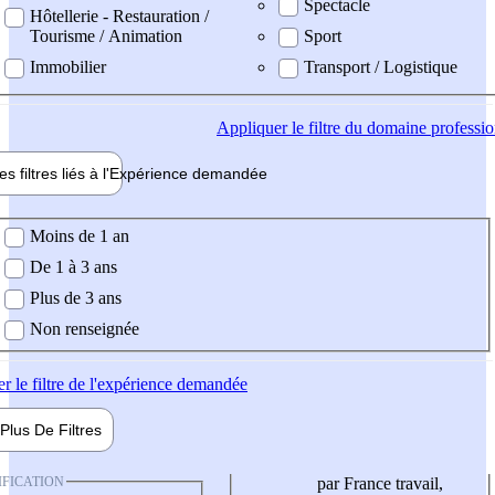
Spectacle
Hôtellerie - Restauration /
Tourisme / Animation
Sport
Immobilier
Transport / Logistique
Appliquer
le filtre du domaine professi
es filtres liés à l'
Expérience
demandée
ience demandée
Moins de 1 an
De 1 à 3 ans
Plus de 3 ans
Non renseignée
er
le filtre de l'expérience demandée
Plus De
Filtres
IFICATION
par France travail,