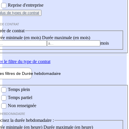
Reprise d'entreprise
plus
de types de contrat
 DE CONTRAT
ée de contrat
ée minimale (en mois)
Durée maximale (en mois)
mois
er
le filtre du type de contrat
les filtres de
Durée hebdo
madaire
 hebdomadaire
Temps plein
Temps partiel
Non renseignée
 HEBDOMADAIRE
cisez la durée hebdomadaire :
ée minimale (en heure)
Durée maximale (en heure)