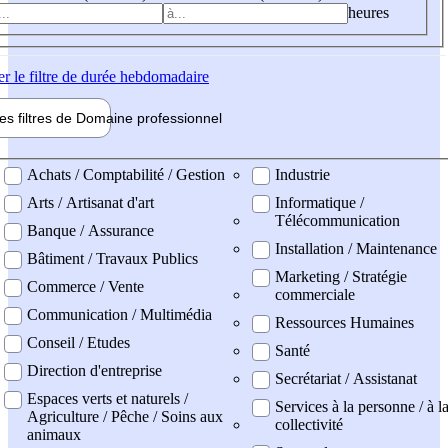
heures
er
le filtre de durée hebdomadaire
les filtres de
Domaine pro
fessionnel
ne professionel
Achats / Comptabilité / Gestion
Industrie
Arts / Artisanat d'art
Informatique /
Télécommunication
Banque / Assurance
Installation / Maintenance
Bâtiment / Travaux Publics
Marketing / Stratégie
Commerce / Vente
commerciale
Communication / Multimédia
Ressources Humaines
Conseil / Etudes
Santé
Direction d'entreprise
Secrétariat / Assistanat
Espaces verts et naturels /
Services à la personne / à l
Agriculture / Pêche / Soins aux
collectivité
animaux