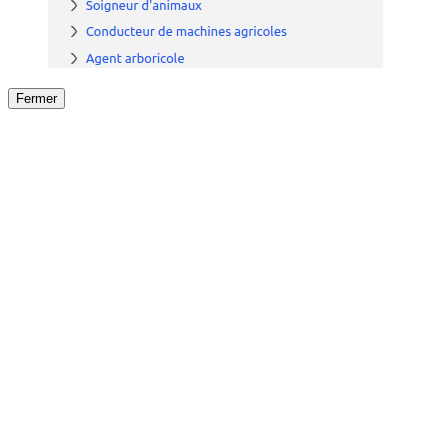
Fermer
Fermer
le détail de l'offre
/
Offre
sur
Offre précéden