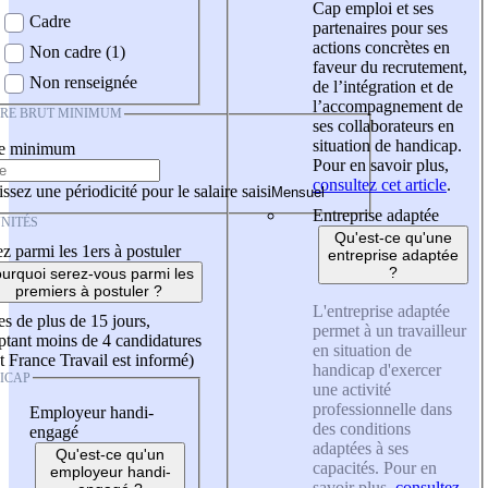
Cap emploi et ses
Cadre
partenaires pour ses
actions concrètes en
Non cadre (1)
faveur du recrutement,
Non renseignée
de l’intégration et de
l’accompagnement de
IRE BRUT MINIMUM
ses collaborateurs en
situation de handicap.
re minimum
Pour en savoir plus,
consultez cet article
.
ssez une périodicité pour le salaire saisi
Entreprise adaptée
NITÉS
Qu'est-ce qu'une
z parmi les 1ers à postuler
entreprise adaptée
?
urquoi serez-vous parmi les
premiers à postuler ?
L'entreprise adaptée
es de plus de 15 jours,
permet à un travailleur
tant moins de 4 candidatures
en situation de
t France Travail est informé)
handicap d'exercer
ICAP
une activité
professionnelle dans
Employeur handi-
des conditions
engagé
adaptées à ses
Qu'est-ce qu'un
capacités. Pour en
employeur handi-
savoir plus,
consultez