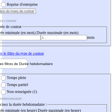
Reprise d'entreprise
plus
de types de contrat
 DE CONTRAT
ée de contrat
ée minimale (en mois)
Durée maximale (en mois)
mois
er
le filtre du type de contrat
les filtres de
Durée hebdo
madaire
 hebdomadaire
Temps plein
Temps partiel
Non renseignée (1)
 HEBDOMADAIRE
cisez la durée hebdomadaire :
ée minimale (en heure)
Durée maximale (en heure)