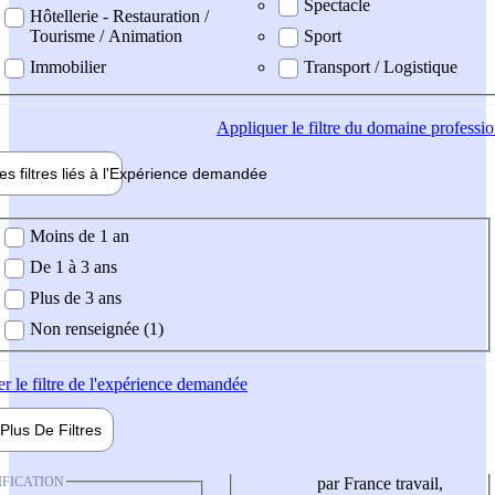
Spectacle
Hôtellerie - Restauration /
Tourisme / Animation
Sport
Immobilier
Transport / Logistique
Appliquer
le filtre du domaine professi
es filtres liés à l'
Expérience
demandée
ience demandée
Moins de 1 an
De 1 à 3 ans
Plus de 3 ans
Non renseignée (1)
er
le filtre de l'expérience demandée
Plus De
Filtres
IFICATION
par France travail,