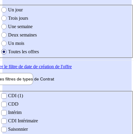
e création de l'offre
Un jour
Trois jours
Une semaine
Deux semaines
Un mois
Toutes les offres
er
le filtre de date de création de l'offre
les filtres de types de
Contrat
de contrat
CDI (1)
CDD
Intérim
CDI Intérimaire
Saisonnier