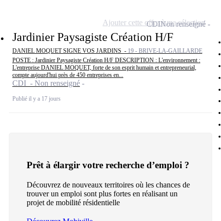
Ajouter cette offre à ma sélection
CDI
Non renseigné
Jardinier Paysagiste Création H/F
DANIEL MOQUET SIGNE VOS JARDINS -
19 - BRIVE-LA-GAILLARDE
POSTE : Jardinier Paysagiste Création H/F DESCRIPTION : L'environnement :
L'entreprise DANIEL MOQUET, forte de son esprit humain et entrepreneurial,
compte aujourd'hui près de 450 entreprises en...
CDI - Non renseigné
Publié il y a 17 jours
Prêt à élargir votre recherche d’emploi ?
Découvrez de nouveaux territoires où les chances de
trouver un emploi sont plus fortes en réalisant un
projet de mobilité résidentielle