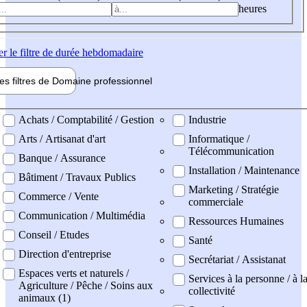
heures
er
le filtre de durée hebdomadaire
les filtres de
Domaine pro
fessionnel
ne professionel
Achats / Comptabilité / Gestion
Industrie
Arts / Artisanat d'art
Informatique /
Télécommunication
Banque / Assurance
Installation / Maintenance
Bâtiment / Travaux Publics
Marketing / Stratégie
Commerce / Vente
commerciale
Communication / Multimédia
Ressources Humaines
Conseil / Etudes
Santé
Direction d'entreprise
Secrétariat / Assistanat
Espaces verts et naturels /
Services à la personne / à l
Agriculture / Pêche / Soins aux
collectivité
animaux (1)