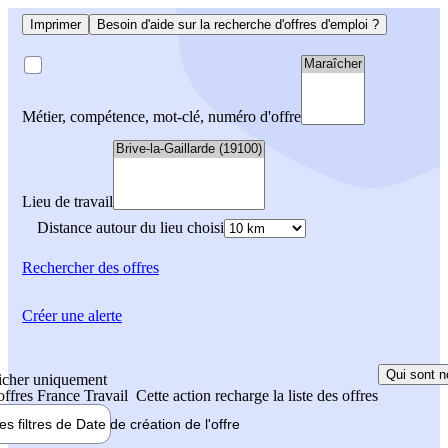
Imprimer
Besoin d'aide sur la recherche d'offres d'emploi ?
Métier, compétence, mot-clé, numéro d'offre
Lieu de travail
Distance autour du lieu choisi
Rechercher
des offres
Créer une alerte
Qui sont n
icher uniquement
 offres France Travail
Cette action recharge la liste des offres
les filtres de
Date de création
de l'offre