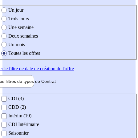
e création de l'offre
Un jour
Trois jours
Une semaine
Deux semaines
Un mois
Toutes les offres
er
le filtre de date de création de l'offre
les filtres de types de
Contrat
de contrat
CDI (3)
CDD (2)
Intérim (19)
CDI Intérimaire
Saisonnier