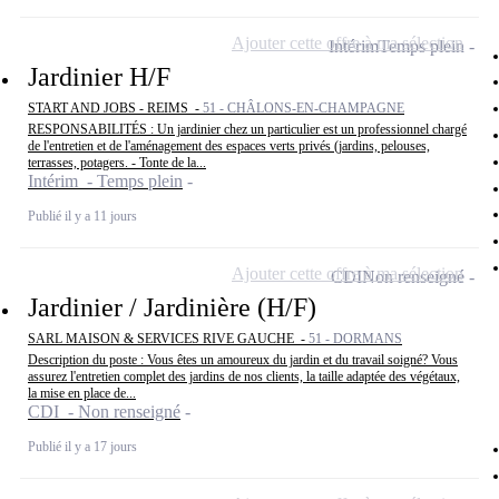
Ajouter cette offre à ma sélection
Intérim
Temps plein
Jardinier H/F
START AND JOBS - REIMS -
51 - CHÂLONS-EN-CHAMPAGNE
RESPONSABILITÉS : Un jardinier chez un particulier est un professionnel chargé
de l'entretien et de l'aménagement des espaces verts privés (jardins, pelouses,
terrasses, potagers. - Tonte de la...
Intérim - Temps plein
Publié il y a 11 jours
Ajouter cette offre à ma sélection
CDI
Non renseigné
Jardinier / Jardinière (H/F)
SARL MAISON & SERVICES RIVE GAUCHE -
51 - DORMANS
Description du poste : Vous êtes un amoureux du jardin et du travail soigné? Vous
assurez l'entretien complet des jardins de nos clients, la taille adaptée des végétaux,
la mise en place de...
CDI - Non renseigné
Publié il y a 17 jours