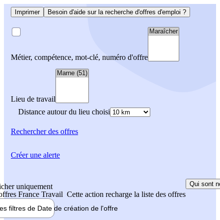
Imprimer
Besoin d'aide sur la recherche d'offres d'emploi ?
Métier, compétence, mot-clé, numéro d'offre
Lieu de travail
Distance autour du lieu choisi
Rechercher
des offres
Créer une alerte
Qui sont n
icher uniquement
 offres France Travail
Cette action recharge la liste des offres
les filtres de
Date de création
de l'offre