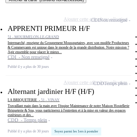
Ajouter cette offre à ma sélection
CDI
Non renseigné
APPRENTI PRIMEUR H/F
51 - MOURMELON-LE-GRAND
Intermarché, enseigne du Groupement Mousquetaires, avec son modèle Producteurs
& Commerçants est unique dans le monde de la grande distribution. Notre mission ?
Agir ensemble pour placer le mieux...
CDI - Non renseigné
Publié il y a plus de 30 jours
Ajouter cette offre à ma sélection
CDD
Temps plein
Alternant jardinier H/F (H/F)
LA BRIQUETERIE -
51 - VINAY
Travaillant main dans la main avec l'équipe Maintenance de notre Maison Hostellerie
Briqueterie & Spa, vous participerez à l'entretien et à la mise en valeur des espaces
extérieurs et des...
CDD - Temps plein
Publié il y a plus de 30 jours
Soyez parmi les 1ers à postuler