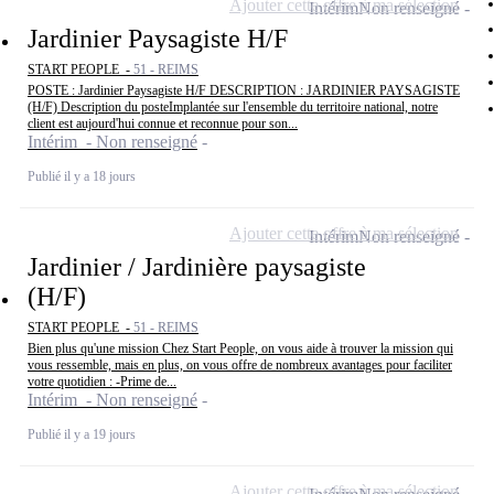
Ajouter cette offre à ma sélection
Intérim
Non renseigné
Jardinier Paysagiste H/F
START PEOPLE -
51 - REIMS
POSTE : Jardinier Paysagiste H/F DESCRIPTION : JARDINIER PAYSAGISTE
(H/F) Description du posteImplantée sur l'ensemble du territoire national, notre
client est aujourd'hui connue et reconnue pour son...
Intérim - Non renseigné
Publié il y a 18 jours
Ajouter cette offre à ma sélection
Intérim
Non renseigné
Jardinier / Jardinière paysagiste
(H/F)
START PEOPLE -
51 - REIMS
Bien plus qu'une mission Chez Start People, on vous aide à trouver la mission qui
vous ressemble, mais en plus, on vous offre de nombreux avantages pour faciliter
votre quotidien : -Prime de...
Intérim - Non renseigné
Publié il y a 19 jours
Ajouter cette offre à ma sélection