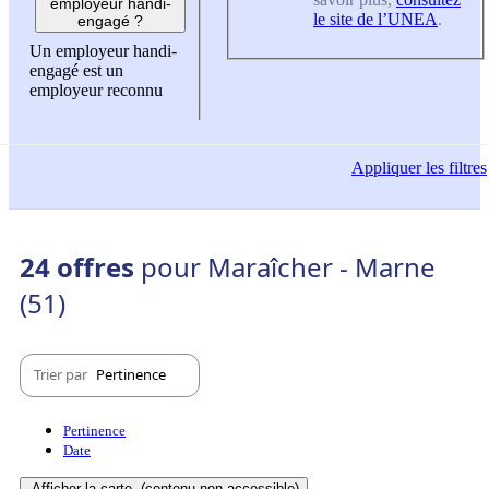
employeur handi-
le site de l’UNEA
.
engagé ?
Un employeur handi-
engagé est un
employeur reconnu
Appliquer
les filtres
24 offres
pour Maraîcher - Marne
(51)
Trier par
Pertinence
Pertinence
Date
Afficher la carte
(contenu non-accessible)