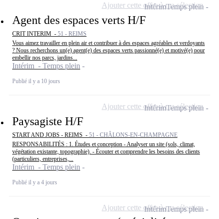
Ajouter cette offre à ma sélection
Intérim
Temps plein
Agent des espaces verts H/F
CRIT INTERIM -
51 - REIMS
Vous aimez travailler en plein air et contribuer à des espaces agréables et verdoyants
? Nous recherchons un(e) agent(e) des espaces verts passionné(e) et motivé(e) pour
embellir nos parcs, jardins...
Intérim - Temps plein
Publié il y a 10 jours
Ajouter cette offre à ma sélection
Intérim
Temps plein
Paysagiste H/F
START AND JOBS - REIMS -
51 - CHÂLONS-EN-CHAMPAGNE
RESPONSABILITÉS : 1. Études et conception - Analyser un site (sols, climat,
végétation existante, topographie). - Écouter et comprendre les besoins des clients
(particuliers, entreprises,...
Intérim - Temps plein
Publié il y a 4 jours
Ajouter cette offre à ma sélection
Intérim
Temps plein