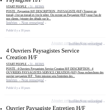
START PEOPLE -
51 - REIMS
POSTE : Paysagiste H/F DESCRIPTION : PAYSAGISTE (H/F) Trouver un
travail, c'est un travail et c'est le nôtre. On recrute un Paysagiste (H/F) pour l'un de
nos clients. (ajouter des détails sur le...
Intérim - Non renseigné
Publié il y a 18 jours
Ajouter cette offre à ma sélection
Intérim
Non renseigné
4 Ouvriers Paysagistes Service
Creation H/F
START PEOPLE -
51 - REIMS
POSTE : 4 Ouvriers Paysagistes Service Creation H/F DESCRIPTION : 4
OUVRIERS PAYSAGISTES SERVICE CREATION (H/F) Nous recherchons des
ouvrier paysagiste H/F : Votre mission sera l'entretien des...
Intérim - Non renseigné
Publié il y a 18 jours
Ajouter cette offre à ma sélection
Intérim
Non renseigné
Ouvrier Paysagiste Entretien H/F