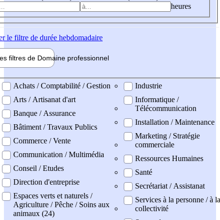
heures
er
le filtre de durée hebdomadaire
les filtres de
Domaine pro
fessionnel
ne professionel
Achats / Comptabilité / Gestion
Industrie
Arts / Artisanat d'art
Informatique /
Télécommunication
Banque / Assurance
Installation / Maintenance
Bâtiment / Travaux Publics
Marketing / Stratégie
Commerce / Vente
commerciale
Communication / Multimédia
Ressources Humaines
Conseil / Etudes
Santé
Direction d'entreprise
Secrétariat / Assistanat
Espaces verts et naturels /
Services à la personne / à l
Agriculture / Pêche / Soins aux
collectivité
animaux (24)