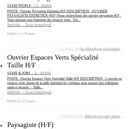
START PEOPLE -
51 - REIMS
POSTE : Ouvrier Paysagiste Entretien H/F DESCRIPTION : OUVRIER
PAYSAGISTE ENTRETIEN (H/F) Nous recherchons des ouvrier paysagiste H/F :
Votre mission sera l'entretien des espaces verts : Vos...
Intérim - Non renseigné
Publié il y a 18 jours
Ajouter cette offre à ma sélection
Intérim
Non renseigné
Ouvrier Espaces Verts Spécialité
Taille H/F
START & JOBS -
51 - REIMS
POSTE : Ouvrier Espaces Verts Spécialité Taille H/F DESCRIPTION : L'ouvrier en
espaces verts chargé de la taille entretient les végétaux pour assurer leur esthétique,
santé et sécurité : - Taille...
Intérim - Non renseigné
Publié il y a 18 jours
Ajouter cette offre à ma sélection
Intérim
Temps plein
Paysagiste (H/F)