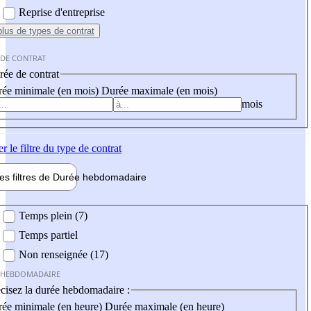
Reprise d'entreprise
plus
de types de contrat
 DE CONTRAT
ée de contrat
ée minimale (en mois)
Durée maximale (en mois)
mois
er
le filtre du type de contrat
les filtres de
Durée hebdo
madaire
 hebdomadaire
Temps plein (7)
Temps partiel
Non renseignée (17)
 HEBDOMADAIRE
cisez la durée hebdomadaire :
ée minimale (en heure)
Durée maximale (en heure)