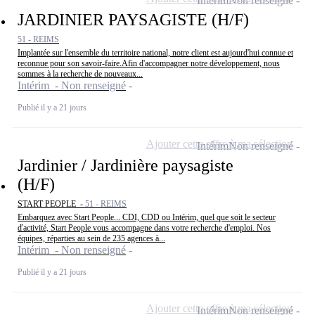
Intérim
Non renseigné
JARDINIER PAYSAGISTE (H/F)
51 - REIMS
Implantée sur l'ensemble du territoire national, notre client est aujourd'hui connue et
reconnue pour son savoir-faire.Afin d'accompagner notre développement, nous
sommes à la recherche de nouveaux...
Intérim - Non renseigné
Publié il y a 21 jours
Ajouter cette offre à ma sélection
Intérim
Non renseigné
Jardinier / Jardinière paysagiste
(H/F)
START PEOPLE -
51 - REIMS
Embarquez avec Start People... CDI, CDD ou Intérim, quel que soit le secteur
d'activité, Start People vous accompagne dans votre recherche d'emploi. Nos
équipes, réparties au sein de 235 agences à...
Intérim - Non renseigné
Publié il y a 21 jours
Ajouter cette offre à ma sélection
Intérim
Non renseigné