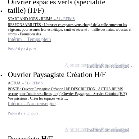
Ouvrier espaces verts (spécialité
taille) (H/F)
START AND JOBS - REIMS -
51 - REIMS
RESPONSABILITÉS : L'ouvrier en espaces verts chargé de la taille entretient les
végétaux pour assurer leur esthétique, santé et sécurité : - Taille des haies, arbustes et
arbres - Formation des...
Intérim - Temps plein
Publié il y a 4 jours
Ajouter cette offre à ma sélection
Intérim
Non renseigné
Ouvrier Paysagiste Création H/F
ACTUA -
51 - REIMS
POSTE : Ouvrier Paysagiste Création H/F DESCRIPTION : ACTUA REIMS
recrute pour l'un de ses clients, un(e) Ouvrier Paysagiste - Service Création (H/F)
Vos missions : Créer les espaces verts :...
Intérim - Non renseigné
Publié il y a 11 jours
Ajouter cette offre à ma sélection
Intérim
Non renseigné
Paysagiste H/F