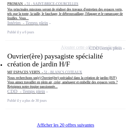
PROMAN -
51 - SAINT-BRICE-COURCELLES
Vos principales missions seront de réaliser des travaux d'entretien des espaces verts,
tels que la tonte, la taille, le fauchage, le débroussaillage, l'élagage et le ramassage de
feuilles. Vous...
Intérim - Temps plein
Publié il y a 6 jours
Ajouter cette offre à ma sélection
CDD
Temps plein
Ouvrier(ère) paysagiste spécialité
création de jardin H/F
MF ESPACES VERTS -
51 - BLANCS COTEAUX
Nous recherchons un(e) Ouvrier(ère) spécialisé dans la création de jardin (H/F)
Vous aimez travailler en plein air, créer, aménager et embellir des espaces verts ?
Rejoignez notre équipe passionnée...
CDD - Temps plein
Publié il y a plus de 30 jours
Afficher les 20 offres suivantes