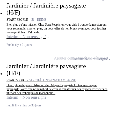
Jardinier / Jardinière paysagiste
(H/F)
START PEOPLE -
51 - REIMS
Bien plus qu'une mission Chez Start People, on vous aide à trouver la mission qui
vous ressemble, mais en plus, on vous offre de nombreux avantages pour faciliter
votre quotidien : -Prime de...
Intérim - Non renseigné
Publié il y a 21 jours
Ajouter cette offre à ma sélection
Intérim
Non renseigné
Jardinier / Jardinière paysagiste
(H/F)
START&JOBS -
51 - CHÂLONS-EN-CHAMPAGNE
Description du poste : Mission d'un Maçon Paysagiste En tant que maçon
paysagiste, votre rôle principal est de créer et transformer des espaces extérieurs en
utilisant des techniques de maçonnerie...
Intérim - Non renseigné
Publié il y a plus de 30 jours