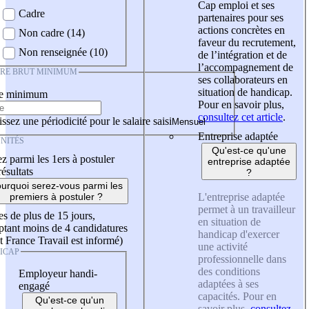
Cap emploi et ses
Cadre
partenaires pour ses
actions concrètes en
Non cadre (14)
faveur du recrutement,
Non renseignée (10)
de l’intégration et de
l’accompagnement de
IRE BRUT MINIMUM
ses collaborateurs en
situation de handicap.
re minimum
Pour en savoir plus,
consultez cet article
.
ssez une périodicité pour le salaire saisi
Entreprise adaptée
NITÉS
Qu'est-ce qu'une
z parmi les 1ers à postuler
entreprise adaptée
résultats
?
urquoi serez-vous parmi les
L'entreprise adaptée
premiers à postuler ?
permet à un travailleur
es de plus de 15 jours,
en situation de
tant moins de 4 candidatures
handicap d'exercer
t France Travail est informé)
une activité
ICAP
professionnelle dans
des conditions
Employeur handi-
adaptées à ses
engagé
capacités. Pour en
Qu'est-ce qu'un
savoir plus,
consultez