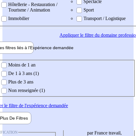
Spectacle
Hôtellerie - Restauration /
Tourisme / Animation
Sport
Immobilier
Transport / Logistique
Appliquer
le filtre du domaine professi
es filtres liés à l'
Expérience
demandée
ience demandée
Moins de 1 an
De 1 à 3 ans (1)
Plus de 3 ans
Non renseignée (1)
er
le filtre de l'expérience demandée
Plus De
Filtres
IFICATION
par France travail,