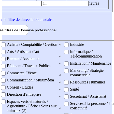
heures
er
le filtre de durée hebdomadaire
les filtres de
Domaine pro
fessionnel
ne professionel
Achats / Comptabilité / Gestion
Industrie
Arts / Artisanat d'art
Informatique /
Télécommunication
Banque / Assurance
Installation / Maintenance
Bâtiment / Travaux Publics
Marketing / Stratégie
Commerce / Vente
commerciale
Communication / Multimédia
Ressources Humaines
Conseil / Etudes
Santé
Direction d'entreprise
Secrétariat / Assistanat
Espaces verts et naturels /
Services à la personne / à l
Agriculture / Pêche / Soins aux
collectivité
animaux (2)