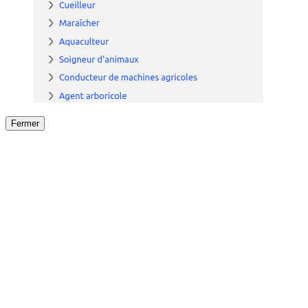
Fermer
Fermer
le détail de l'offre
/
Offre
sur
Offre précéden