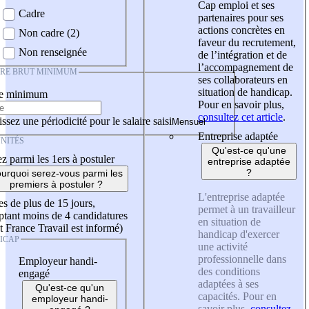
Cap emploi et ses
Cadre
partenaires pour ses
actions concrètes en
Non cadre (2)
faveur du recrutement,
Non renseignée
de l’intégration et de
l’accompagnement de
IRE BRUT MINIMUM
ses collaborateurs en
situation de handicap.
re minimum
Pour en savoir plus,
consultez cet article
.
ssez une périodicité pour le salaire saisi
Entreprise adaptée
NITÉS
Qu'est-ce qu'une
z parmi les 1ers à postuler
entreprise adaptée
?
urquoi serez-vous parmi les
premiers à postuler ?
L'entreprise adaptée
es de plus de 15 jours,
permet à un travailleur
tant moins de 4 candidatures
en situation de
t France Travail est informé)
handicap d'exercer
ICAP
une activité
professionnelle dans
Employeur handi-
des conditions
engagé
adaptées à ses
Qu'est-ce qu'un
capacités. Pour en
employeur handi-
savoir plus,
consultez