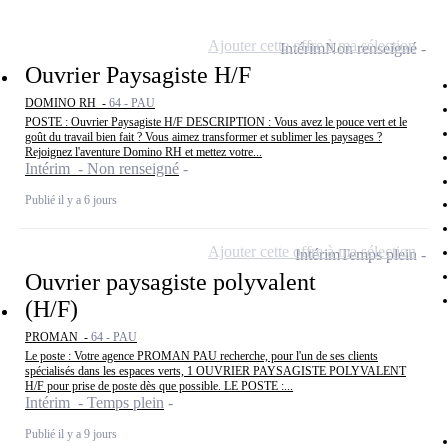
Ajouter cette offre à ma sélection
Intérim
Non renseigné
Ouvrier Paysagiste H/F
DOMINO RH -
64 - PAU
POSTE : Ouvrier Paysagiste H/F DESCRIPTION : Vous avez le pouce vert et le
goût du travail bien fait ? Vous aimez transformer et sublimer les paysages ?
Rejoignez l'aventure Domino RH et mettez votre...
Intérim - Non renseigné
Publié il y a 6 jours
Ajouter cette offre à ma sélection
Intérim
Temps plein
Ouvrier paysagiste polyvalent
(H/F)
PROMAN -
64 - PAU
Le poste : Votre agence PROMAN PAU recherche, pour l'un de ses clients
spécialisés dans les espaces verts, 1 OUVRIER PAYSAGISTE POLYVALENT
H/F pour prise de poste dès que possible. LE POSTE :...
Intérim - Temps plein
Publié il y a 9 jours