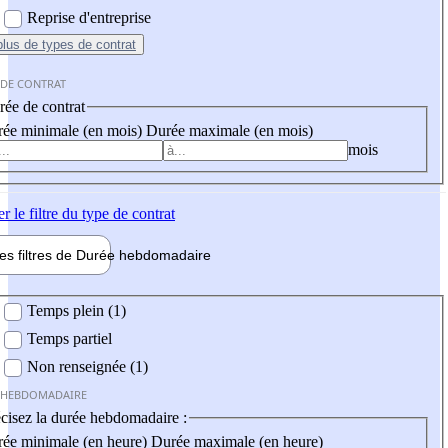
Reprise d'entreprise
plus
de types de contrat
 DE CONTRAT
ée de contrat
ée minimale (en mois)
Durée maximale (en mois)
mois
er
le filtre du type de contrat
les filtres de
Durée hebdo
madaire
 hebdomadaire
Temps plein (1)
Temps partiel
Non renseignée (1)
 HEBDOMADAIRE
cisez la durée hebdomadaire :
ée minimale (en heure)
Durée maximale (en heure)