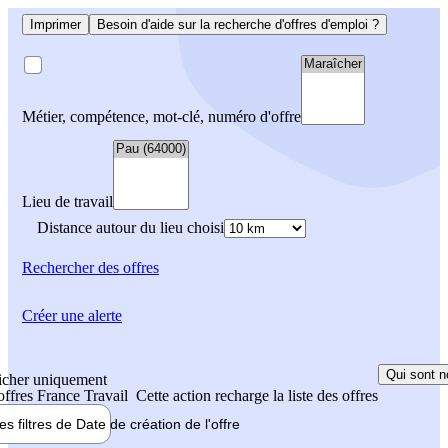
Imprimer
Besoin d'aide sur la recherche d'offres d'emploi ?
Métier, compétence, mot-clé, numéro d'offre
Lieu de travail
Distance autour du lieu choisi
Rechercher
des offres
Créer une alerte
Qui sont n
icher uniquement
 offres France Travail
Cette action recharge la liste des offres
les filtres de
Date de création
de l'offre