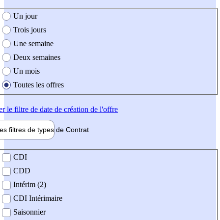
e création de l'offre
Un jour
Trois jours
Une semaine
Deux semaines
Un mois
Toutes les offres
er
le filtre de date de création de l'offre
les filtres de types de
Contrat
de contrat
CDI
CDD
Intérim (2)
CDI Intérimaire
Saisonnier