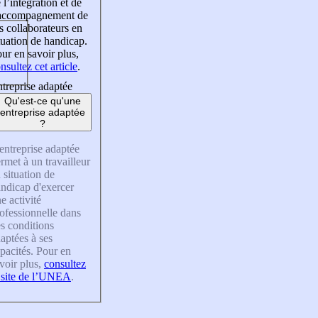
 l’intégration et de
’accompagnement de
s collaborateurs en
tuation de handicap.
ur en savoir plus,
nsultez cet article
.
treprise adaptée
Qu'est-ce qu'une
entreprise adaptée
?
entreprise adaptée
rmet à un travailleur
 situation de
ndicap d'exercer
e activité
ofessionnelle dans
s conditions
aptées à ses
pacités. Pour en
voir plus,
consultez
 site de l’UNEA
.