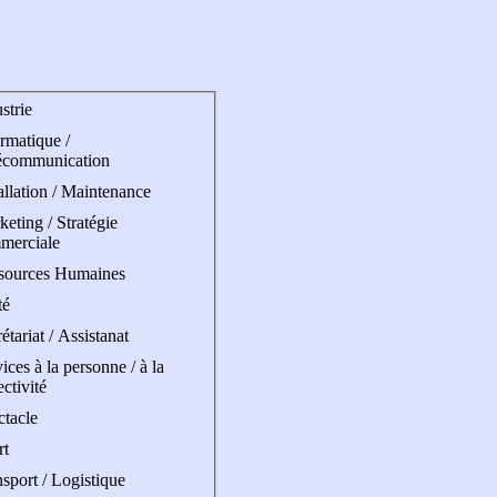
strie
rmatique /
écommunication
allation / Maintenance
eting / Stratégie
merciale
sources Humaines
té
étariat / Assistanat
ices à la personne / à la
ectivité
ctacle
rt
sport / Logistique