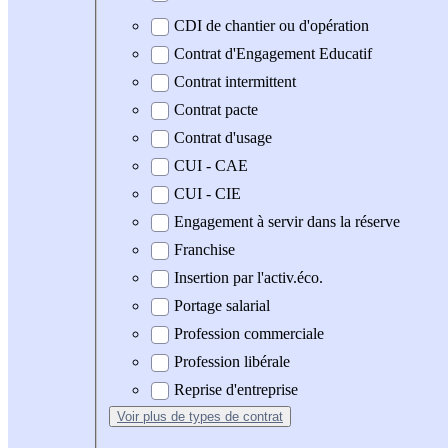
CDI de chantier ou d'opération
Contrat d'Engagement Educatif
Contrat intermittent
Contrat pacte
Contrat d'usage
CUI - CAE
CUI - CIE
Engagement à servir dans la réserve
Franchise
Insertion par l'activ.éco.
Portage salarial
Profession commerciale
Profession libérale
Reprise d'entreprise
Voir plus
de types de contrat