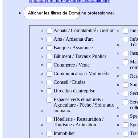
Appliquer
le filtre de durée hebdomadaire
Afficher les filtres de
Domaine pro
fessionnel
Domaine professionel
Achats / Comptabilité / Gestion
Indu
Arts / Artisanat d'art
Info
Tél
Banque / Assurance
Inst
Bâtiment / Travaux Publics
Mark
Commerce / Vente
com
Communication / Multimédia
Res
Conseil / Etudes
San
Direction d'entreprise
Secr
Espaces verts et naturels /
Serv
Agriculture / Pêche / Soins aux
coll
animaux
Spe
Hôtellerie - Restauration /
Tourisme / Animation
Spo
Immobilier
Tran