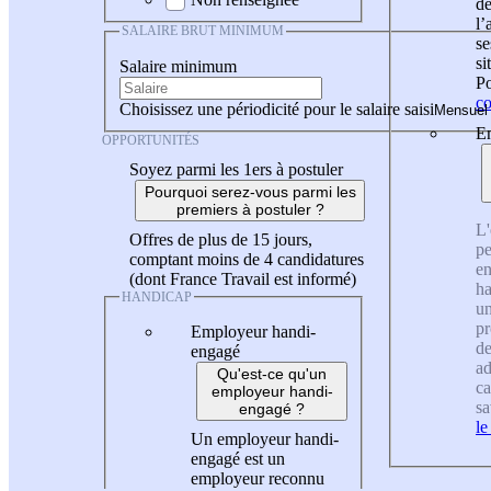
de
l
SALAIRE BRUT MINIMUM
se
si
Salaire minimum
Po
co
Choisissez une périodicité pour le salaire saisi
En
OPPORTUNITÉS
Soyez parmi les 1ers à postuler
Pourquoi serez-vous parmi les
premiers à postuler ?
L'
Offres de plus de 15 jours,
pe
comptant moins de 4 candidatures
en
(dont France Travail est informé)
ha
HANDICAP
un
pr
Employeur handi-
de
engagé
ad
Qu'est-ce qu'un
ca
employeur handi-
sa
engagé ?
le
Un employeur handi-
engagé est un
employeur reconnu