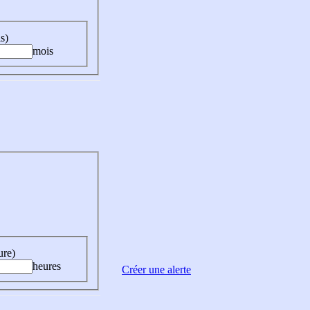
s)
mois
ure)
heures
Créer une alerte