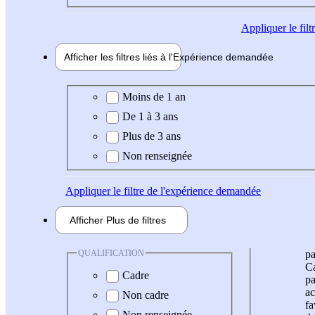
Appliquer
le fil
Afficher les filtres liés à l'
Expérience
demandée
Expérience demandée
Moins de 1 an
De 1 à 3 ans
Plus de 3 ans
Non renseignée
Appliquer
le filtre de l'expérience demandée
Afficher
Plus de
filtres
QUALIFICATION
pa
Ca
Cadre
pa
ac
Non cadre
fa
Non renseignée