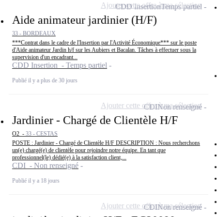
Ajouter cette offre à ma sélection
CDD Insertion
Temps partiel
Aide animateur jardinier (H/F)
33 - BORDEAUX
***Contrat dans le cadre de l'Insertion par l'Activité Économique*** sur le poste
d'Aide animateur Jardin h/f sur les Aubiers et Bacalan. Tâches à effectuer sous la
supervision d'un encadrant...
CDD Insertion - Temps partiel
Publié il y a plus de 30 jours
Ajouter cette offre à ma sélection
CDI
Non renseigné
Jardinier - Chargé de Clientèle H/F
O2 -
33 - CESTAS
POSTE : Jardinier - Chargé de Clientèle H/F DESCRIPTION : Nous recherchons
un(e) chargé(e) de clientèle pour rejoindre notre équipe. En tant que
professionnel(le) dédié(e) à la satisfaction client,...
CDI - Non renseigné
Publié il y a 18 jours
Ajouter cette offre à ma sélection
CDI
Non renseigné