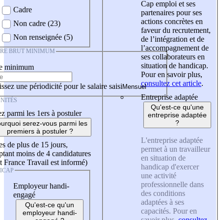
Cap emploi et ses
Cadre
partenaires pour ses
actions concrètes en
Non cadre (23)
faveur du recrutement,
Non renseignée (5)
de l’intégration et de
l’accompagnement de
IRE BRUT MINIMUM
ses collaborateurs en
situation de handicap.
re minimum
Pour en savoir plus,
consultez cet article
.
ssez une périodicité pour le salaire saisi
Entreprise adaptée
NITÉS
Qu'est-ce qu'une
z parmi les 1ers à postuler
entreprise adaptée
?
urquoi serez-vous parmi les
premiers à postuler ?
L'entreprise adaptée
es de plus de 15 jours,
permet à un travailleur
tant moins de 4 candidatures
en situation de
t France Travail est informé)
handicap d'exercer
ICAP
une activité
professionnelle dans
Employeur handi-
des conditions
engagé
adaptées à ses
Qu'est-ce qu'un
capacités. Pour en
employeur handi-
savoir plus,
consultez