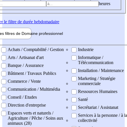
heures
er
le filtre de durée hebdomadaire
les filtres de
Domaine pro
fessionnel
ne professionel
Achats / Comptabilité / Gestion
Industrie
Arts / Artisanat d'art
Informatique /
Télécommunication
Banque / Assurance
Installation / Maintenance
Bâtiment / Travaux Publics
Marketing / Stratégie
Commerce / Vente
commerciale
Communication / Multimédia
Ressources Humaines
Conseil / Etudes
Santé
Direction d'entreprise
Secrétariat / Assistanat
Espaces verts et naturels /
Services à la personne / à l
Agriculture / Pêche / Soins aux
collectivité
animaux (28)