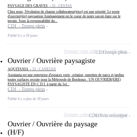
PAYSAGE DES GRAVES -
33 - CESTAS
Chez nous, l'évolution de chaque collaborateur(trice) est une priorité. Le poste
d'ouvrier(ère) paysagiste Aménagement est le coeur de notre savoir-faire sur le
terrain. Sous la responsabilité du...
CDI - Temps plein
Publié il y a 18 jours
Ajouter cette offre à ma sélection
CDI
Temps plein
Ouvrier / Ouvrière paysagiste
AQUITANIA -
33 - CANEJAN
Aquitania est une entreprise d'espaces verts, création, entretien de parcs et jardins
toutes surfaces recrute pour la Métropole de Bordeaux : UN OUVRIER(ERE)
PAYSAGISTE EN C.D.I. à partir du 1er...
CDI - Temps plein
Publié il y a plus de 30 jours
Ajouter cette offre à ma sélection
CDD
Non renseigné
Ouvrier / Ouvrière du paysage
(H/F)