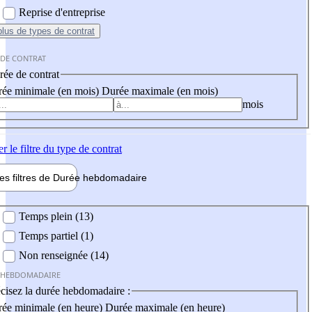
Reprise d'entreprise
plus
de types de contrat
 DE CONTRAT
ée de contrat
ée minimale (en mois)
Durée maximale (en mois)
mois
er
le filtre du type de contrat
les filtres de
Durée hebdo
madaire
 hebdomadaire
Temps plein (13)
Temps partiel (1)
Non renseignée (14)
 HEBDOMADAIRE
cisez la durée hebdomadaire :
ée minimale (en heure)
Durée maximale (en heure)