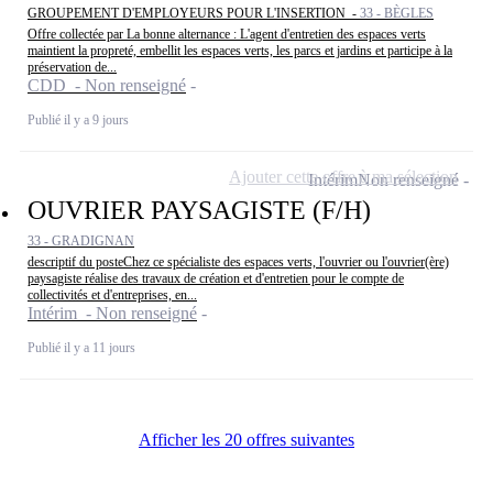
GROUPEMENT D'EMPLOYEURS POUR L'INSERTION -
33 - BÈGLES
Offre collectée par La bonne alternance : L'agent d'entretien des espaces verts
maintient la propreté, embellit les espaces verts, les parcs et jardins et participe à la
préservation de...
CDD - Non renseigné
Publié il y a 9 jours
Ajouter cette offre à ma sélection
Intérim
Non renseigné
OUVRIER PAYSAGISTE (F/H)
33 - GRADIGNAN
descriptif du posteChez ce spécialiste des espaces verts, l'ouvrier ou l'ouvrier(ère)
paysagiste réalise des travaux de création et d'entretien pour le compte de
collectivités et d'entreprises, en...
Intérim - Non renseigné
Publié il y a 11 jours
Afficher les 20 offres suivantes