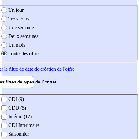
e création de l'offre
Un jour
Trois jours
Une semaine
Deux semaines
Un mois
Toutes les offres
er
le filtre de date de création de l'offre
les filtres de types de
Contrat
de contrat
CDI (9)
CDD (5)
Intérim (12)
CDI Intérimaire
Saisonnier