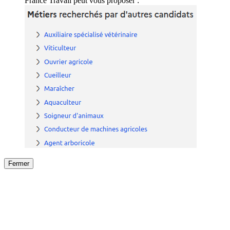
France Travail peut vous proposer :
Fermer
Fermer
le détail de l'offre
/
Offre
sur
Offre précéden