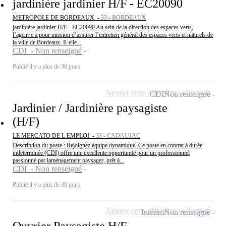
jardinière jardinier H/F - EC20090
METROPOLE DE BORDEAUX -
33 - BORDEAUX
jardinière jardinier H/F - EC20090 Au sein de la direction des espaces verts,
l’agent·e a pour mission d’assurer l’entretien général des espaces verts et naturels de
la ville de Bordeaux. Il·elle...
CDI - Non renseigné
Publié il y a plus de 30 jours
Ajouter cette offre à ma sélection
CDI
Non renseigné
Jardinier / Jardinière paysagiste
(H/F)
LE MERCATO DE L EMPLOI -
33 - CADAUJAC
Description du poste : Rejoignez équipe dynamique. Ce poste en contrat à durée
indéterminée (CDI) offre une excellente opportunité pour un professionnel
passionné par laménagement paysager, prêt à...
CDI - Non renseigné
Publié il y a plus de 30 jours
Ajouter cette offre à ma sélection
Intérim
Non renseigné
Ouvrier Paysagiste H/F