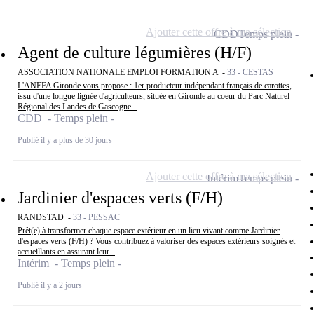
Ajouter cette offre à ma sélection
CDD
Temps plein
Agent de culture légumières (H/F)
ASSOCIATION NATIONALE EMPLOI FORMATION A -
33 - CESTAS
L'ANEFA Gironde vous propose : 1er producteur indépendant français de carottes,
issu d'une longue lignée d'agriculteurs, située en Gironde au coeur du Parc Naturel
Régional des Landes de Gascogne...
CDD - Temps plein
Publié il y a plus de 30 jours
Ajouter cette offre à ma sélection
Intérim
Temps plein
Jardinier d'espaces verts (F/H)
RANDSTAD -
33 - PESSAC
Prêt(e) à transformer chaque espace extérieur en un lieu vivant comme Jardinier
d'espaces verts (F/H) ? Vous contribuez à valoriser des espaces extérieurs soignés et
accueillants en assurant leur...
Intérim - Temps plein
Publié il y a 2 jours