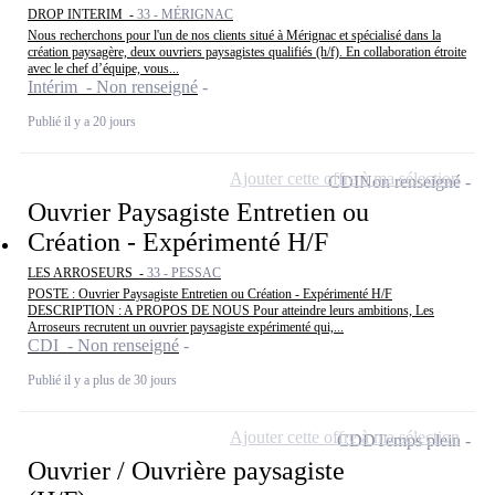
DROP INTERIM -
33 - MÉRIGNAC
Nous recherchons pour l'un de nos clients situé à Mérignac et spécialisé dans la
création paysagère, deux ouvriers paysagistes qualifiés (h/f). En collaboration étroite
avec le chef d’équipe, vous...
Intérim - Non renseigné
Publié il y a 20 jours
Ajouter cette offre à ma sélection
CDI
Non renseigné
Ouvrier Paysagiste Entretien ou
Création - Expérimenté H/F
LES ARROSEURS -
33 - PESSAC
POSTE : Ouvrier Paysagiste Entretien ou Création - Expérimenté H/F
DESCRIPTION : A PROPOS DE NOUS Pour atteindre leurs ambitions, Les
Arroseurs recrutent un ouvrier paysagiste expérimenté qui,...
CDI - Non renseigné
Publié il y a plus de 30 jours
Ajouter cette offre à ma sélection
CDD
Temps plein
Ouvrier / Ouvrière paysagiste