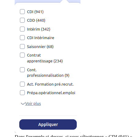
Dans l'exemple ci-dessus, si vous sélectionnez « CDI (941) »