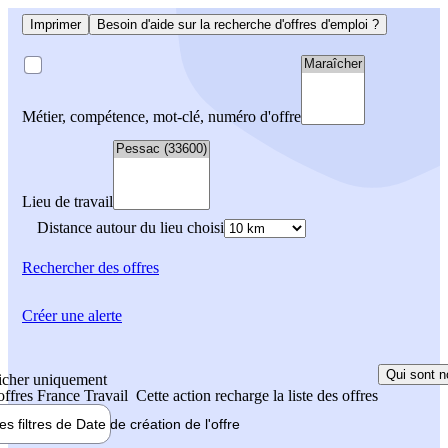
Imprimer
Besoin d'aide sur la recherche d'offres d'emploi ?
Métier, compétence, mot-clé, numéro d'offre
Lieu de travail
Distance autour du lieu choisi
Rechercher
des offres
Créer une alerte
Qui sont n
icher uniquement
 offres France Travail
Cette action recharge la liste des offres
les filtres de
Date de création
de l'offre