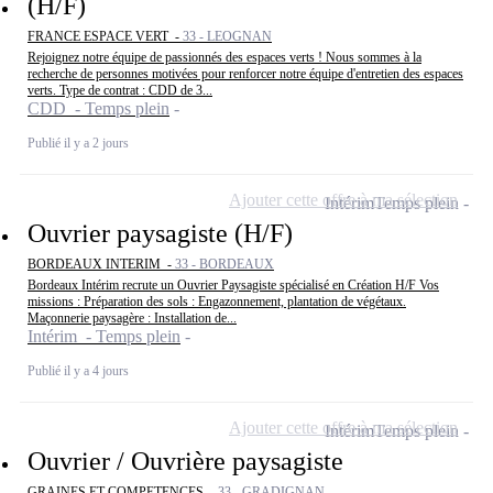
(H/F)
FRANCE ESPACE VERT -
33 - LEOGNAN
Rejoignez notre équipe de passionnés des espaces verts ! Nous sommes à la
recherche de personnes motivées pour renforcer notre équipe d'entretien des espaces
verts. Type de contrat : CDD de 3...
CDD - Temps plein
Publié il y a 2 jours
Ajouter cette offre à ma sélection
Intérim
Temps plein
Ouvrier paysagiste (H/F)
BORDEAUX INTERIM -
33 - BORDEAUX
Bordeaux Intérim recrute un Ouvrier Paysagiste spécialisé en Création H/F Vos
missions : Préparation des sols : Engazonnement, plantation de végétaux.
Maçonnerie paysagère : Installation de...
Intérim - Temps plein
Publié il y a 4 jours
Ajouter cette offre à ma sélection
Intérim
Temps plein
Ouvrier / Ouvrière paysagiste
GRAINES ET COMPETENCES -
33 - GRADIGNAN