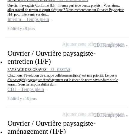
Ouvrier Paysagiste Confirmé H/F - Prenez part à de beaux projets ! Vous aimez
allier travail de terrain et esprit d'équipe ? Nous recherchons un Ouvrier Paysagiste
H/F pour intervenir sur des...
Intérim - Temps plein
Publié il y a 9 jours
Ajouter cette offre à ma sélection
CDI
Temps plein
Ouvrier / Ouvrière paysagiste-
entretien (H/F)
PAYSAGE DES GRAVES -
33 - CESTAS
Chez nous, l'évolution de chaque collaborateur(trice) est une priorité. Le poste
d'ouvrier(ère) paysagiste Aménagement est le coeur de notre savoir-faire sur le
terrain. Sous la responsabilité du...
CDI - Temps plein
Publié il y a 18 jours
Ajouter cette offre à ma sélection
CDI
Temps plein
Ouvrier / Ouvrière paysagiste-
aménagement (H/F)