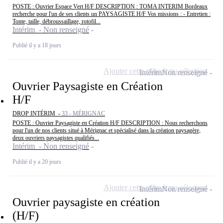
POSTE : Ouvrier Espace Vert H/F DESCRIPTION : TOMA INTERIM Bordeaux
recherche pour l'un de ses clients un PAYSAGISTE H/F Vos missions : - Entretien :
Tonte, taille, débroussaillage, rotofil...
Intérim - Non renseigné
Publié il y a 18 jours
Ajouter cette offre à ma sélection
Intérim
Non renseigné
Ouvrier Paysagiste en Création
H/F
DROP INTÉRIM -
33 - MÉRIGNAC
POSTE : Ouvrier Paysagiste en Création H/F DESCRIPTION : Nous recherchons
pour l'un de nos clients situé à Mérignac et spécialisé dans la création paysagère,
deux ouvriers paysagistes qualifiés...
Intérim - Non renseigné
Publié il y a 20 jours
Ajouter cette offre à ma sélection
Intérim
Non renseigné
Ouvrier paysagiste en création
(H/F)