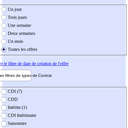
e création de l'offre
Un jour
Trois jours
Une semaine
Deux semaines
Un mois
Toutes les offres
er
le filtre de date de création de l'offre
les filtres de types de
Contrat
de contrat
CDI (7)
CDD
Intérim (1)
CDI Intérimaire
Saisonnier