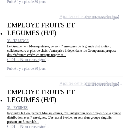
Publié il y a plus de 30 jours
Ajouter cette offre à ma sélection
CDI
Non renseigné
EMPLOYE FRUITS ET
LEGUMES (H/F)
33 - TALENCE
Le Groupement Mousquetaires, ce sont 7 enseignes de la grande distribution,
collaborateurs et plus de chefs d'entreprise indépendants.Le Groupement propose
des références créées en marque propre et...
CDI - Non renseigné
Publié il y a plus de 30 jours
Ajouter cette offre à ma sélection
CDI
Non renseigné
EMPLOYE FRUITS ET
LEGUMES (H/F)
33 - EYSINES
Rejoindre le Groupement Mousquetaires, c'est intégrer un acteur majeur de la grande
distribution avec 7 enseignes. C'est aussi évoluer au sein d'un groupe singulier,
présent sur 3 marchés...
CDI - Non renseigné