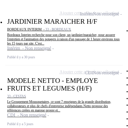
Ajouter cette offre à ma sélection
Intérim
Non renseigné
JARDINIER MARAICHER H/F
BORDEAUX INTERIM -
33 - BORDEAUX
Bordeaux Interim recherche pour son client, un jardinier/maraicher, pour assurer
l'entretien et l'animation des potagers à raison d'un passage de 1 heure environs tous
les 15 jours par site. C'est...
Intérim - Non renseigné
Publié il y a 30 jours
Ajouter cette offre à ma sélection
CDI
Non renseigné
MODELE NETTO - EMPLOYE
FRUITS ET LEGUMES (H/F)
33 - CESTAS
Le Groupement Mousquetaires, ce sont 7 enseignes de la grande distribution,
collaborateurs et plus de chefs d'entreprise indépendants.Netto propose des
références créées en marque propre et...
CDI - Non renseigné
Publié il y a 5 jours