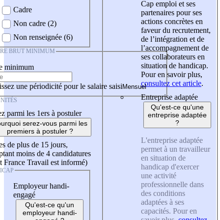
Cap emploi et ses
Cadre
partenaires pour ses
actions concrètes en
Non cadre (2)
faveur du recrutement,
Non renseignée (6)
de l’intégration et de
l’accompagnement de
IRE BRUT MINIMUM
ses collaborateurs en
situation de handicap.
re minimum
Pour en savoir plus,
consultez cet article
.
ssez une périodicité pour le salaire saisi
Entreprise adaptée
NITÉS
Qu'est-ce qu'une
z parmi les 1ers à postuler
entreprise adaptée
?
urquoi serez-vous parmi les
premiers à postuler ?
L'entreprise adaptée
es de plus de 15 jours,
permet à un travailleur
tant moins de 4 candidatures
en situation de
t France Travail est informé)
handicap d'exercer
ICAP
une activité
professionnelle dans
Employeur handi-
des conditions
engagé
adaptées à ses
Qu'est-ce qu'un
capacités. Pour en
employeur handi-
savoir plus,
consultez