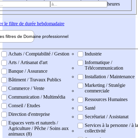
heures
er
le filtre de durée hebdomadaire
les filtres de
Domaine pro
fessionnel
ne professionel
Achats / Comptabilité / Gestion
Industrie
Arts / Artisanat d'art
Informatique /
Télécommunication
Banque / Assurance
Installation / Maintenance
Bâtiment / Travaux Publics
Marketing / Stratégie
Commerce / Vente
commerciale
Communication / Multimédia
Ressources Humaines
Conseil / Etudes
Santé
Direction d'entreprise
Secrétariat / Assistanat
Espaces verts et naturels /
Services à la personne / à l
Agriculture / Pêche / Soins aux
collectivité
animaux (8)