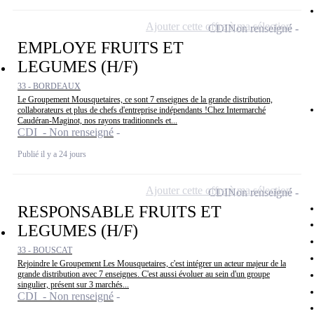
Ajouter cette offre à ma sélection
CDI
Non renseigné
EMPLOYE FRUITS ET
LEGUMES (H/F)
33 - BORDEAUX
Le Groupement Mousquetaires, ce sont 7 enseignes de la grande distribution,
collaborateurs et plus de chefs d'entreprise indépendants !Chez Intermarché
Caudéran-Maginot, nos rayons traditionnels et...
CDI - Non renseigné
Publié il y a 24 jours
Ajouter cette offre à ma sélection
CDI
Non renseigné
RESPONSABLE FRUITS ET
LEGUMES (H/F)
33 - BOUSCAT
Rejoindre le Groupement Les Mousquetaires, c'est intégrer un acteur majeur de la
grande distribution avec 7 enseignes. C'est aussi évoluer au sein d'un groupe
singulier, présent sur 3 marchés...
CDI - Non renseigné