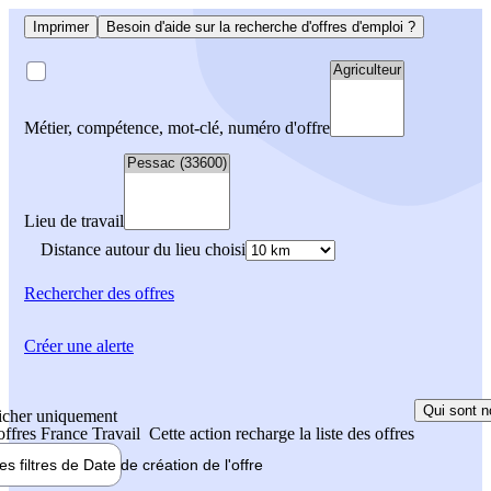
Imprimer
Besoin d'aide sur la recherche d'offres d'emploi ?
Métier, compétence, mot-clé, numéro d'offre
Lieu de travail
Distance autour du lieu choisi
Rechercher
des offres
Créer une alerte
Qui sont n
icher uniquement
 offres France Travail
Cette action recharge la liste des offres
les filtres de
Date de création
de l'offre