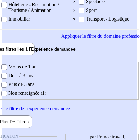
Spectacle
Hôtellerie - Restauration /
Tourisme / Animation
Sport
Immobilier
Transport / Logistique
Appliquer
le filtre du domaine professi
es filtres liés à l'
Expérience
demandée
ience demandée
Moins de 1 an
De 1 à 3 ans
Plus de 3 ans
Non renseignée (1)
er
le filtre de l'expérience demandée
Plus De
Filtres
IFICATION
par France travail,