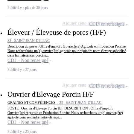
Publié il y a plus de 30 jours
Ajouter cette offre à ma sélection
CDI
Non renseigné
Éleveur / Éleveuse de porcs (H/F)
33 - SAINT-JEAN-D'ILLAC
Description du poste : Offre d'emploi : Ouvrier(ère) Agricole en Production Porcine
Nous recherchons un(e) ouvrier(ère) agricole pour rejoindre notre élevage spécialisé
dans les naissances porcine...
CDI - Non renseigné
Publié il y a 27 jours
Ajouter cette offre à ma sélection
CDI
Non renseigné
Ouvrier d'Elevage Porcin H/F
GRAINES ET COMPÉTENCES -
33 - SAINT-JEAN-D'ILLAC
POSTE : Ouvrier d'Elevage Porcin H/F DESCRIPTION : Offre d'emploi :
Ouvrier(ère) Agricole en Production Porcine Nous recherchons un(e) ouvrier(ère)
agricole pour rejoindre notre élevage...
CDI - Non renseigné
Publié il y a 25 jours