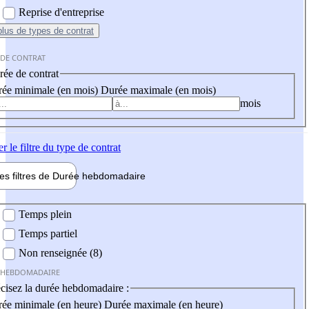
Reprise d'entreprise
plus
de types de contrat
 DE CONTRAT
ée de contrat
ée minimale (en mois)
Durée maximale (en mois)
mois
er
le filtre du type de contrat
les filtres de
Durée hebdo
madaire
 hebdomadaire
Temps plein
Temps partiel
Non renseignée (8)
 HEBDOMADAIRE
cisez la durée hebdomadaire :
ée minimale (en heure)
Durée maximale (en heure)