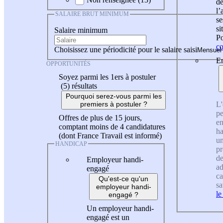
de
l
SALAIRE BRUT MINIMUM
se
si
Salaire minimum
Po
co
Choisissez une périodicité pour le salaire saisi
En
OPPORTUNITÉS
Soyez parmi les 1ers à postuler
(5)
résultats
Pourquoi serez-vous parmi les
L'
premiers à postuler ?
pe
Offres de plus de 15 jours,
en
comptant moins de 4 candidatures
ha
(dont France Travail est informé)
un
HANDICAP
pr
de
Employeur handi-
ad
engagé
ca
Qu'est-ce qu'un
sa
employeur handi-
le
engagé ?
Un employeur handi-
engagé est un