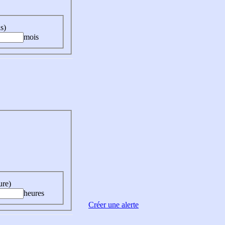
s)
mois
ure)
heures
Créer une alerte