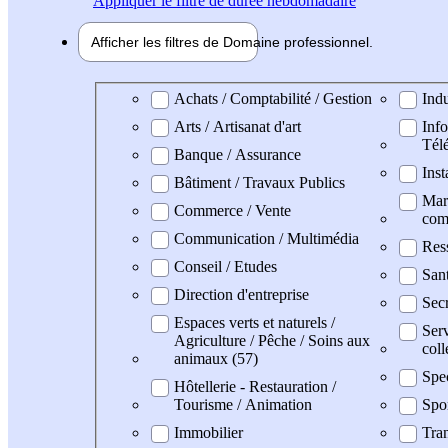
Appliquer
le filtre de durée hebdomadaire
Afficher les filtres de
Domaine pro
fessionnel
Domaine professionel
Achats / Comptabilité / Gestion
Indu
Arts / Artisanat d'art
Info
Tél
Banque / Assurance
Inst
Bâtiment / Travaux Publics
Mark
Commerce / Vente
com
Communication / Multimédia
Res
Conseil / Etudes
San
Direction d'entreprise
Secr
Espaces verts et naturels /
Serv
Agriculture / Pêche / Soins aux
coll
animaux (57)
Spe
Hôtellerie - Restauration /
Tourisme / Animation
Spo
Immobilier
Tran