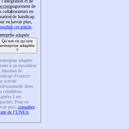
 l’intégration et de
’accompagnement de
s collaborateurs en
tuation de handicap.
ur en savoir plus,
nsultez cet article
.
treprise adaptée
Qu'est-ce qu'une
entreprise adaptée
?
entreprise adaptée
rmet à un travailleur
 situation de
ndicap d'exercer
e activité
ofessionnelle dans
s conditions
aptées à ses
pacités. Pour en
voir plus,
consultez
 site de l’UNEA
.