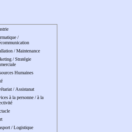
strie
rmatique /
écommunication
allation / Maintenance
eting / Stratégie
merciale
sources Humaines
té
étariat / Assistanat
ices à la personne / à la
ectivité
ctacle
rt
sport / Logistique