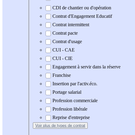
CDI de chantier ou d'opération
Contrat d'Engagement Educatif
Contrat intermittent
Contrat pacte
Contrat d'usage
CUI - CAE
CUI - CIE
Engagement à servir dans la réserve
Franchise
Insertion par l'activ.éco.
Portage salarial
Profession commerciale
Profession libérale
Reprise d'entreprise
Voir plus
de types de contrat