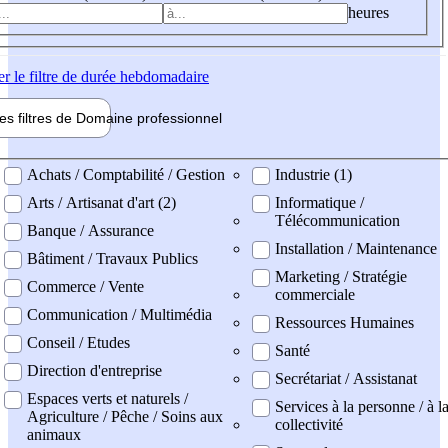
heures
er
le filtre de durée hebdomadaire
les filtres de
Domaine pro
fessionnel
ne professionel
Achats / Comptabilité / Gestion
Industrie (1)
Arts / Artisanat d'art (2)
Informatique /
Télécommunication
Banque / Assurance
Installation / Maintenance
Bâtiment / Travaux Publics
Marketing / Stratégie
Commerce / Vente
commerciale
Communication / Multimédia
Ressources Humaines
Conseil / Etudes
Santé
Direction d'entreprise
Secrétariat / Assistanat
Espaces verts et naturels /
Services à la personne / à l
Agriculture / Pêche / Soins aux
collectivité
animaux