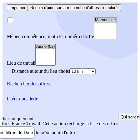
Imprimer
Besoin d'aide sur la recherche d'offres d'emploi ?
Métier, compétence, mot-clé, numéro d'offre
Lieu de travail
Distance autour du lieu choisi
Rechercher
des offres
Créer une alerte
Qui sont n
icher uniquement
 offres France Travail
Cette action recharge la liste des offres
les filtres de
Date de création
de l'offre