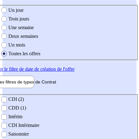
e création de l'offre
Un jour
Trois jours
Une semaine
Deux semaines
Un mois
Toutes les offres
er
le filtre de date de création de l'offre
les filtres de types de
Contrat
de contrat
CDI (2)
CDD (1)
Intérim
CDI Intérimaire
Saisonnier