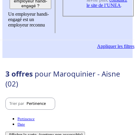
employeur handi-
le site de l’UNEA
.
engagé ?
Un employeur handi-
engagé est un
employeur reconnu
Appliquer
les filtres
3 offres
pour Maroquinier - Aisne
(02)
Trier par
Pertinence
Pertinence
Date
Afficher la carte
(contenu non-accessible)