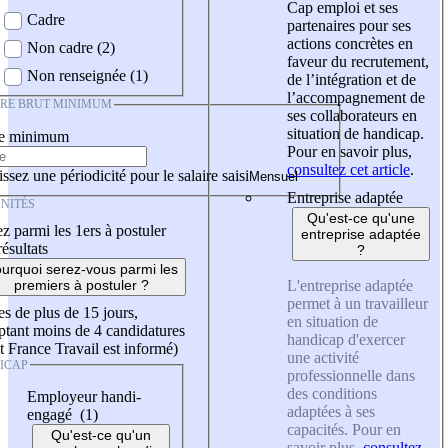
Cap emploi et ses
Cadre
partenaires pour ses
actions concrètes en
Non cadre (2)
faveur du recrutement,
Non renseignée (1)
de l’intégration et de
l’accompagnement de
IRE BRUT MINIMUM
ses collaborateurs en
situation de handicap.
re minimum
Pour en savoir plus,
consultez cet article
.
ssez une périodicité pour le salaire saisi
Entreprise adaptée
NITÉS
Qu'est-ce qu'une
z parmi les 1ers à postuler
entreprise adaptée
résultats
?
urquoi serez-vous parmi les
L'entreprise adaptée
premiers à postuler ?
permet à un travailleur
es de plus de 15 jours,
en situation de
tant moins de 4 candidatures
handicap d'exercer
t France Travail est informé)
une activité
ICAP
professionnelle dans
des conditions
Employeur handi-
adaptées à ses
engagé (1)
capacités. Pour en
Qu'est-ce qu'un
savoir plus,
consultez