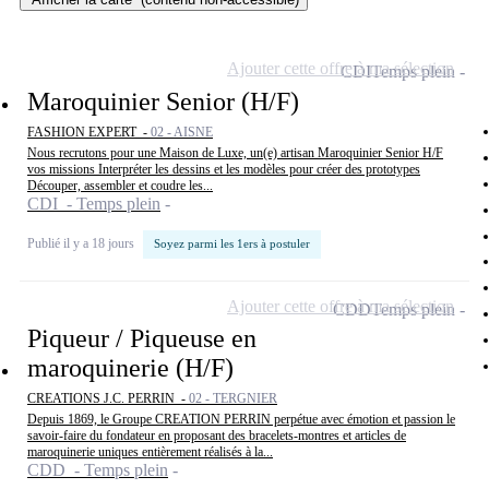
Ajouter cette offre à ma sélection
CDI
Temps plein
Maroquinier Senior (H/F)
FASHION EXPERT -
02 - AISNE
Nous recrutons pour une Maison de Luxe, un(e) artisan Maroquinier Senior H/F
vos missions Interpréter les dessins et les modèles pour créer des prototypes
Découper, assembler et coudre les...
CDI - Temps plein
Publié il y a 18 jours
Soyez parmi les 1ers à postuler
Ajouter cette offre à ma sélection
CDD
Temps plein
Piqueur / Piqueuse en
maroquinerie (H/F)
CREATIONS J.C. PERRIN -
02 - TERGNIER
Depuis 1869, le Groupe CREATION PERRIN perpétue avec émotion et passion le
savoir-faire du fondateur en proposant des bracelets-montres et articles de
maroquinerie uniques entièrement réalisés à la...
CDD - Temps plein