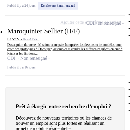
Publié il y a 24 jours
Employeur handi-engagé
Ajouter cette offre à ma sélection
CDI
Non renseigné
Maroquinier Sellier (H/F)
EASY'S -
02 - AISNE
Description du poste : Mission principale Interpréter les dessins et les modèles pour
créer des prototypes * Découper, assembler et coudre les différentes pièces en cuir *
Réaliser les finitions...
CDI - Non renseigné
Publié il y a 16 jours
Prêt à élargir votre recherche d’emploi ?
Découvrez de nouveaux territoires où les chances de
trouver un emploi sont plus fortes en réalisant un
projet de mobilité résidentielle