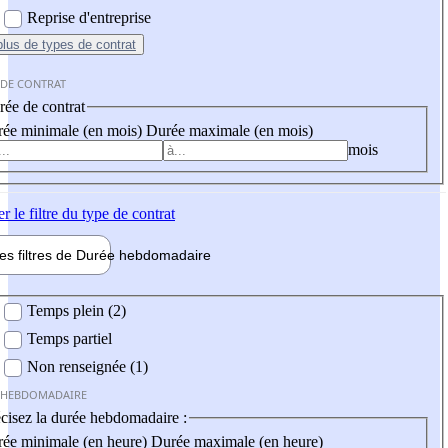
Reprise d'entreprise
plus
de types de contrat
 DE CONTRAT
ée de contrat
ée minimale (en mois)
Durée maximale (en mois)
mois
er
le filtre du type de contrat
les filtres de
Durée hebdo
madaire
 hebdomadaire
Temps plein (2)
Temps partiel
Non renseignée (1)
 HEBDOMADAIRE
cisez la durée hebdomadaire :
ée minimale (en heure)
Durée maximale (en heure)