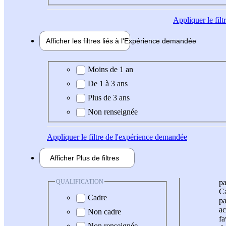
Appliquer
le fil
Afficher les filtres liés à l'
Expérience
demandée
Expérience demandée
Moins de 1 an
De 1 à 3 ans
Plus de 3 ans
Non renseignée
Appliquer
le filtre de l'expérience demandée
Afficher
Plus de
filtres
QUALIFICATION
pa
Ca
Cadre
pa
ac
Non cadre
fa
Non renseignée