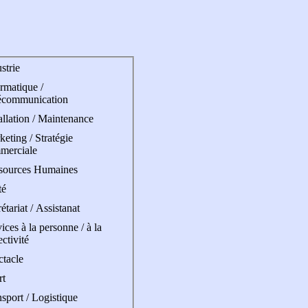
strie
rmatique /
écommunication
allation / Maintenance
eting / Stratégie
merciale
sources Humaines
té
étariat / Assistanat
ices à la personne / à la
ectivité
ctacle
rt
sport / Logistique