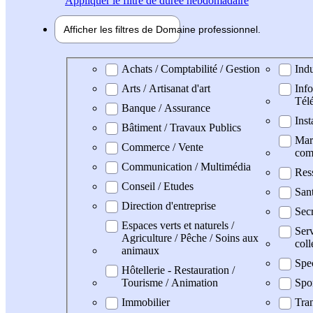
Appliquer
le filtre de durée hebdomadaire
Afficher les filtres de
Domaine pro
fessionnel
Domaine professionel
Achats / Comptabilité / Gestion
Indu
Arts / Artisanat d'art
Info
Tél
Banque / Assurance
Inst
Bâtiment / Travaux Publics
Mark
Commerce / Vente
com
Communication / Multimédia
Res
Conseil / Etudes
San
Direction d'entreprise
Secr
Espaces verts et naturels /
Serv
Agriculture / Pêche / Soins aux
coll
animaux
Spe
Hôtellerie - Restauration /
Tourisme / Animation
Spo
Immobilier
Tran