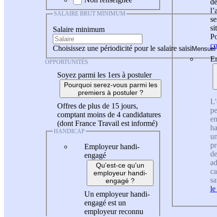
de
l
SALAIRE BRUT MINIMUM
se
si
Salaire minimum
Po
co
Choisissez une périodicité pour le salaire saisi
En
OPPORTUNITÉS
Soyez parmi les 1ers à postuler
Pourquoi serez-vous parmi les
premiers à postuler ?
L'
Offres de plus de 15 jours,
pe
comptant moins de 4 candidatures
en
(dont France Travail est informé)
ha
HANDICAP
un
pr
Employeur handi-
de
engagé
ad
Qu'est-ce qu'un
ca
employeur handi-
sa
engagé ?
le
Un employeur handi-
engagé est un
employeur reconnu