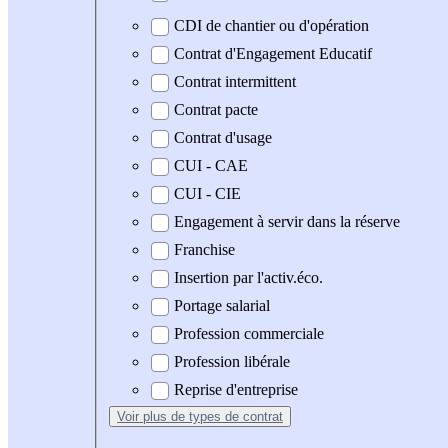
CDI de chantier ou d'opération
Contrat d'Engagement Educatif
Contrat intermittent
Contrat pacte
Contrat d'usage
CUI - CAE
CUI - CIE
Engagement à servir dans la réserve
Franchise
Insertion par l'activ.éco.
Portage salarial
Profession commerciale
Profession libérale
Reprise d'entreprise
Voir plus
de types de contrat