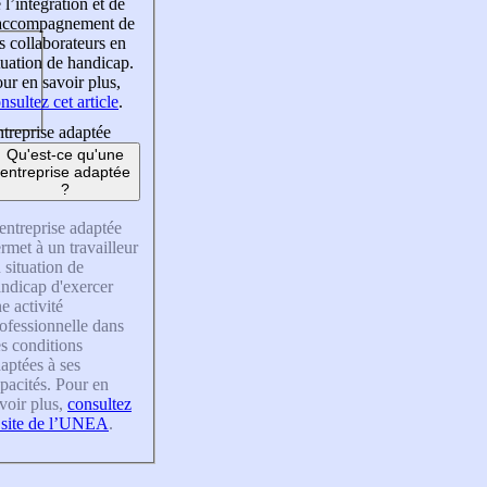
 l’intégration et de
’accompagnement de
s collaborateurs en
tuation de handicap.
ur en savoir plus,
nsultez cet article
.
treprise adaptée
Qu'est-ce qu'une
entreprise adaptée
?
entreprise adaptée
rmet à un travailleur
 situation de
ndicap d'exercer
e activité
ofessionnelle dans
s conditions
aptées à ses
pacités. Pour en
voir plus,
consultez
 site de l’UNEA
.