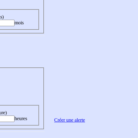
s)
mois
ure)
heures
Créer une alerte