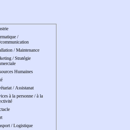
strie
rmatique /
écommunication
allation / Maintenance
eting / Stratégie
merciale
sources Humaines
té
étariat / Assistanat
ices à la personne / à la
ectivité
ctacle
rt
sport / Logistique