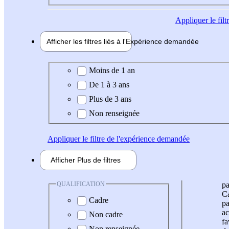
Appliquer
le fil
Afficher les filtres liés à l'
Expérience
demandée
Expérience demandée
Moins de 1 an
De 1 à 3 ans
Plus de 3 ans
Non renseignée
Appliquer
le filtre de l'expérience demandée
Afficher
Plus de
filtres
QUALIFICATION
pa
Ca
Cadre
pa
ac
Non cadre
fa
Non renseignée