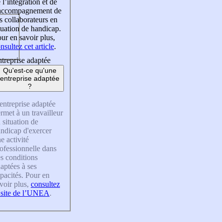
 l’intégration et de
’accompagnement de
s collaborateurs en
tuation de handicap.
ur en savoir plus,
nsultez cet article
.
treprise adaptée
Qu'est-ce qu'une
entreprise adaptée
?
entreprise adaptée
rmet à un travailleur
 situation de
ndicap d'exercer
e activité
ofessionnelle dans
s conditions
aptées à ses
pacités. Pour en
voir plus,
consultez
 site de l’UNEA
.