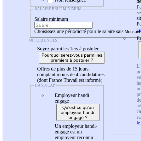
de
l
SALAIRE BRUT MINIMUM
se
si
Salaire minimum
Po
co
Choisissez une périodicité pour le salaire saisi
En
OPPORTUNITÉS
Soyez parmi les 1ers à postuler
Pourquoi serez-vous parmi les
premiers à postuler ?
L'
Offres de plus de 15 jours,
pe
comptant moins de 4 candidatures
en
(dont France Travail est informé)
ha
HANDICAP
un
pr
Employeur handi-
de
engagé
ad
Qu'est-ce qu'un
ca
employeur handi-
sa
engagé ?
le
Un employeur handi-
engagé est un
employeur reconnu