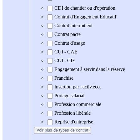
CDI de chantier ou d'opération
Contrat d'Engagement Educatif
Contrat intermittent
Contrat pacte
Contrat d'usage
CUI - CAE
CUI - CIE
Engagement à servir dans la réserve
Franchise
Insertion par l'activ.éco.
Portage salarial
Profession commerciale
Profession libérale
Reprise d'entreprise
Voir plus
de types de contrat