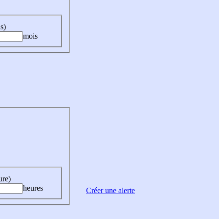
s)
mois
ure)
heures
Créer une alerte