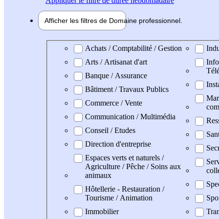
Appliquer
le filtre de durée hebdomadaire
Afficher les filtres de
Domaine pro
fessionnel
Domaine professionel
Achats / Comptabilité / Gestion
Indu
Arts / Artisanat d'art
Info
Tél
Banque / Assurance
Inst
Bâtiment / Travaux Publics
Mark
Commerce / Vente
com
Communication / Multimédia
Res
Conseil / Etudes
San
Direction d'entreprise
Secr
Espaces verts et naturels /
Serv
Agriculture / Pêche / Soins aux
coll
animaux
Spe
Hôtellerie - Restauration /
Tourisme / Animation
Spo
Immobilier
Tran