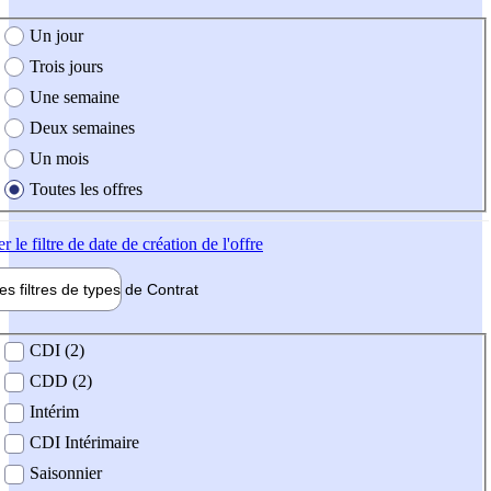
e création de l'offre
Un jour
Trois jours
Une semaine
Deux semaines
Un mois
Toutes les offres
er
le filtre de date de création de l'offre
les filtres de types de
Contrat
de contrat
CDI (2)
CDD (2)
Intérim
CDI Intérimaire
Saisonnier