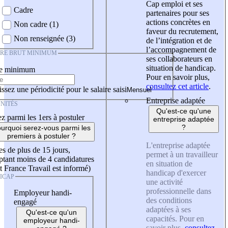
Cap emploi et ses
Cadre
partenaires pour ses
actions concrètes en
Non cadre (1)
faveur du recrutement,
Non renseignée (3)
de l’intégration et de
l’accompagnement de
IRE BRUT MINIMUM
ses collaborateurs en
situation de handicap.
re minimum
Pour en savoir plus,
consultez cet article
.
ssez une périodicité pour le salaire saisi
Entreprise adaptée
NITÉS
Qu'est-ce qu'une
z parmi les 1ers à postuler
entreprise adaptée
?
urquoi serez-vous parmi les
premiers à postuler ?
L'entreprise adaptée
es de plus de 15 jours,
permet à un travailleur
tant moins de 4 candidatures
en situation de
t France Travail est informé)
handicap d'exercer
ICAP
une activité
professionnelle dans
Employeur handi-
des conditions
engagé
adaptées à ses
Qu'est-ce qu'un
capacités. Pour en
employeur handi-
savoir plus,
consultez