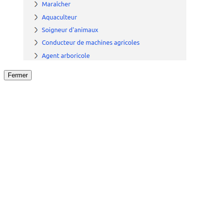
Fermer
Fermer
le détail de l'offre
/
Offre
sur
Offre précéden