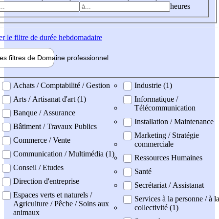
heures
er
le filtre de durée hebdomadaire
les filtres de
Domaine pro
fessionnel
ne professionel
Achats / Comptabilité / Gestion
Industrie (1)
Arts / Artisanat d'art (1)
Informatique /
Télécommunication
Banque / Assurance
Installation / Maintenance
Bâtiment / Travaux Publics
Marketing / Stratégie
Commerce / Vente
commerciale
Communication / Multimédia (1)
Ressources Humaines
Conseil / Etudes
Santé
Direction d'entreprise
Secrétariat / Assistanat
Espaces verts et naturels /
Services à la personne / à l
Agriculture / Pêche / Soins aux
collectivité (1)
animaux