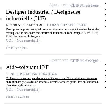
Ajouter cette offre à ma sélection
CDI
Non renseigné
Designer industriel / Designeuse
industrielle (H/F)
LE MERCATO DE L EMPLOI -
04 - CHAFFAUT-SAINT-JURSON
Description du poste : Au quotidien, vos missions consisteront à Réaliser les études
techniques et le dessin des menuiseries aluminium sur Tech Design et AutoCAD *
Établir les devis et chiffrages en...
CDI - Non renseigné
Publié il y a 5 jours
Ajouter cette offre à ma sélection
CDI
Non renseigné
Aide-soignant H/F
"" -
04 - ALPES-DE-HAUTE-PROVENCE
Oxilia est un acteur majeur des services à la personne. Notre mission est de mettre
en relation les prestataires de services à domicile avec les particuliers qui ont besoin
d'assistance, de prise en...
CDI - Non renseigné
Publié il y a 22 jours