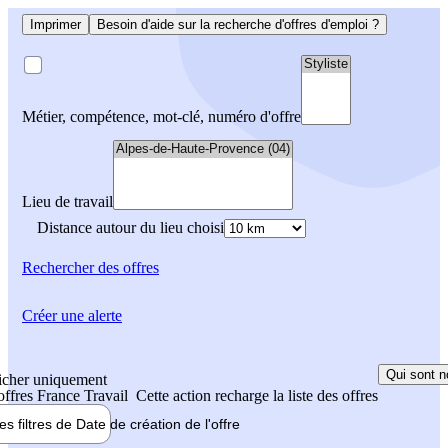
Imprimer
Besoin d'aide sur la recherche d'offres d'emploi ?
Métier, compétence, mot-clé, numéro d'offre
Lieu de travail
Distance autour du lieu choisi
Rechercher
des offres
Créer une alerte
Qui sont n
icher uniquement
 offres France Travail
Cette action recharge la liste des offres
les filtres de
Date de création
de l'offre