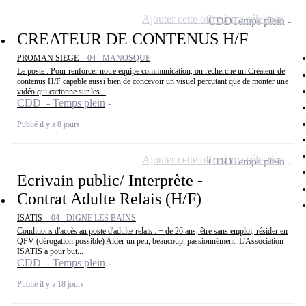
Ajouter cette offre à ma sélection
CDD
Temps plein
CREATEUR DE CONTENUS H/F
PROMAN SIEGE -
04 - MANOSQUE
Le poste : Pour renforcer notre équipe communication, on recherche un Créateur de
contenus H/F capable aussi bien de concevoir un visuel percutant que de monter une
vidéo qui cartonne sur les...
CDD - Temps plein
Publié il y a 8 jours
Ajouter cette offre à ma sélection
CDD
Temps plein
Ecrivain public/ Interprète -
Contrat Adulte Relais (H/F)
ISATIS -
04 - DIGNE LES BAINS
Conditions d'accès au poste d'adulte-relais : + de 26 ans, être sans emploi, résider en
QPV (dérogation possible) Aider un peu, beaucoup, passionnément. L'Association
ISATIS a pour but...
CDD - Temps plein
Publié il y a 18 jours