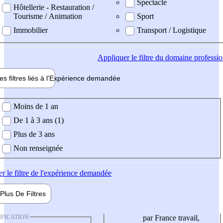
Spectacle
Hôtellerie - Restauration /
Tourisme / Animation
Sport
Immobilier
Transport / Logistique
Appliquer
le filtre du domaine professi
es filtres liés à l'
Expérience
demandée
ience demandée
Moins de 1 an
De 1 à 3 ans (1)
Plus de 3 ans
Non renseignée
er
le filtre de l'expérience demandée
Plus De
Filtres
IFICATION
par France travail,