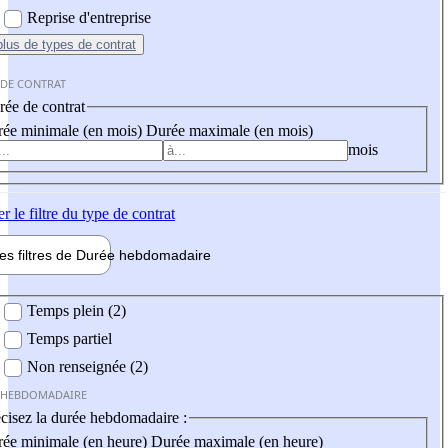
Reprise d'entreprise
plus
de types de contrat
 DE CONTRAT
ée de contrat
ée minimale (en mois)
Durée maximale (en mois)
mois
er
le filtre du type de contrat
les filtres de
Durée hebdo
madaire
 hebdomadaire
Temps plein (2)
Temps partiel
Non renseignée (2)
 HEBDOMADAIRE
cisez la durée hebdomadaire :
ée minimale (en heure)
Durée maximale (en heure)