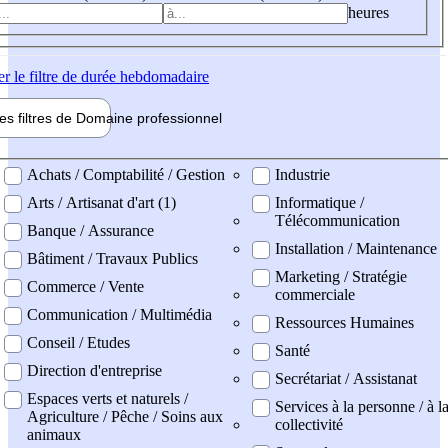
heures
er
le filtre de durée hebdomadaire
les filtres de
Domaine pro
fessionnel
ne professionel
Achats / Comptabilité / Gestion
Industrie
Arts / Artisanat d'art (1)
Informatique /
Télécommunication
Banque / Assurance
Installation / Maintenance
Bâtiment / Travaux Publics
Marketing / Stratégie
Commerce / Vente
commerciale
Communication / Multimédia
Ressources Humaines
Conseil / Etudes
Santé
Direction d'entreprise
Secrétariat / Assistanat
Espaces verts et naturels /
Services à la personne / à l
Agriculture / Pêche / Soins aux
collectivité
animaux