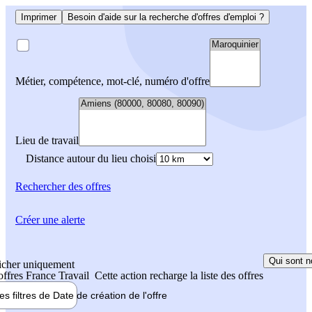
Imprimer
Besoin d'aide sur la recherche d'offres d'emploi ?
Métier, compétence, mot-clé, numéro d'offre
Lieu de travail
Distance autour du lieu choisi
Rechercher
des offres
Créer une alerte
Qui sont n
icher uniquement
 offres France Travail
Cette action recharge la liste des offres
les filtres de
Date de création
de l'offre