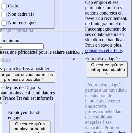
Cap emploi et ses
Cadre
partenaires pour ses
actions concrètes en
Non cadre (1)
faveur du recrutement,
Non renseignée
de l’intégration et de
l’accompagnement de
IRE BRUT MINIMUM
ses collaborateurs en
situation de handicap.
re minimum
Pour en savoir plus,
consultez cet article
.
ssez une périodicité pour le salaire saisi
Entreprise adaptée
NITÉS
Qu'est-ce qu'une
z parmi les 1ers à postuler
entreprise adaptée
?
urquoi serez-vous parmi les
premiers à postuler ?
L'entreprise adaptée
es de plus de 15 jours,
permet à un travailleur
tant moins de 4 candidatures
en situation de
t France Travail est informé)
handicap d'exercer
ICAP
une activité
professionnelle dans
Employeur handi-
des conditions
engagé
adaptées à ses
Qu'est-ce qu'un
capacités. Pour en
employeur handi-
savoir plus,
consultez