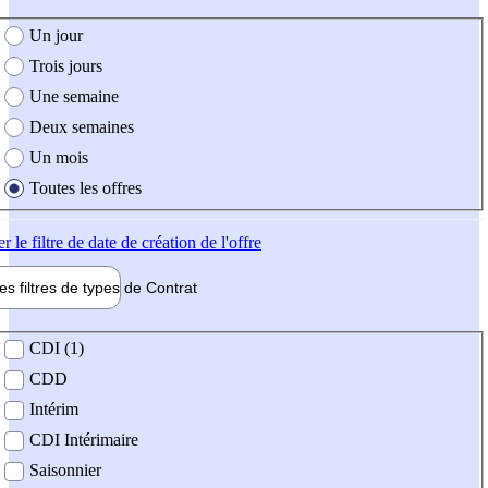
e création de l'offre
Un jour
Trois jours
Une semaine
Deux semaines
Un mois
Toutes les offres
er
le filtre de date de création de l'offre
les filtres de types de
Contrat
de contrat
CDI (1)
CDD
Intérim
CDI Intérimaire
Saisonnier