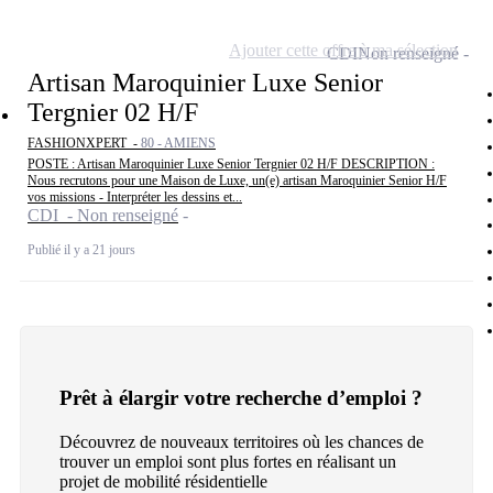
Ajouter cette offre à ma sélection
CDI
Non renseigné
Artisan Maroquinier Luxe Senior
Tergnier 02 H/F
FASHIONXPERT -
80 - AMIENS
POSTE : Artisan Maroquinier Luxe Senior Tergnier 02 H/F DESCRIPTION :
Nous recrutons pour une Maison de Luxe, un(e) artisan Maroquinier Senior H/F
vos missions - Interpréter les dessins et...
CDI - Non renseigné
Publié il y a 21 jours
Prêt à élargir votre recherche d’emploi ?
Découvrez de nouveaux territoires où les chances de
trouver un emploi sont plus fortes en réalisant un
projet de mobilité résidentielle