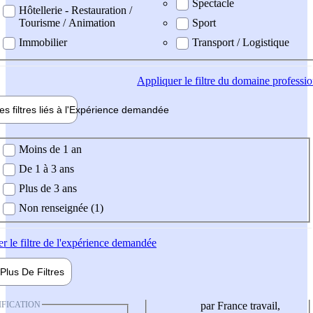
Spectacle
Hôtellerie - Restauration /
Tourisme / Animation
Sport
Immobilier
Transport / Logistique
Appliquer
le filtre du domaine professi
es filtres liés à l'
Expérience
demandée
ience demandée
Moins de 1 an
De 1 à 3 ans
Plus de 3 ans
Non renseignée (1)
er
le filtre de l'expérience demandée
Plus De
Filtres
IFICATION
par France travail,