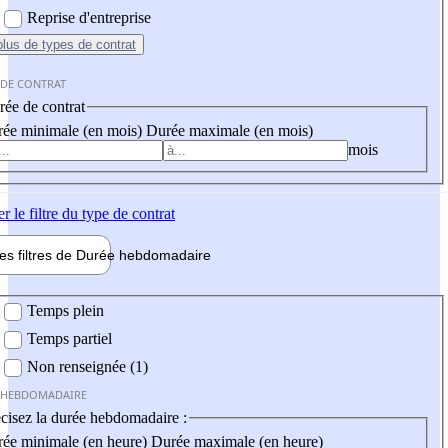
Reprise d'entreprise
plus
de types de contrat
 DE CONTRAT
ée de contrat
ée minimale (en mois)
Durée maximale (en mois)
mois
er
le filtre du type de contrat
les filtres de
Durée hebdo
madaire
 hebdomadaire
Temps plein
Temps partiel
Non renseignée (1)
 HEBDOMADAIRE
cisez la durée hebdomadaire :
ée minimale (en heure)
Durée maximale (en heure)