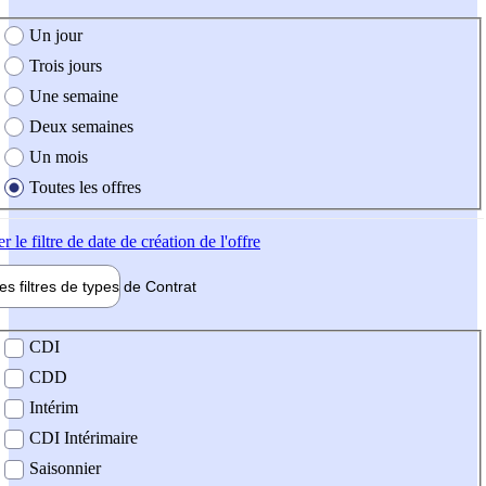
e création de l'offre
Un jour
Trois jours
Une semaine
Deux semaines
Un mois
Toutes les offres
er
le filtre de date de création de l'offre
les filtres de types de
Contrat
de contrat
CDI
CDD
Intérim
CDI Intérimaire
Saisonnier