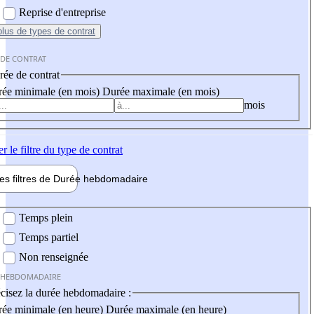
Reprise d'entreprise
plus
de types de contrat
 DE CONTRAT
ée de contrat
ée minimale (en mois)
Durée maximale (en mois)
mois
er
le filtre du type de contrat
les filtres de
Durée hebdo
madaire
 hebdomadaire
Temps plein
Temps partiel
Non renseignée
 HEBDOMADAIRE
cisez la durée hebdomadaire :
ée minimale (en heure)
Durée maximale (en heure)