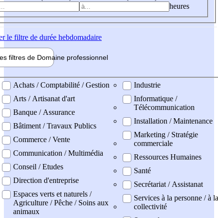
heures
er
le filtre de durée hebdomadaire
les filtres de
Domaine pro
fessionnel
ne professionel
Achats / Comptabilité / Gestion
Industrie
Arts / Artisanat d'art
Informatique /
Télécommunication
Banque / Assurance
Installation / Maintenance
Bâtiment / Travaux Publics
Marketing / Stratégie
Commerce / Vente
commerciale
Communication / Multimédia
Ressources Humaines
Conseil / Etudes
Santé
Direction d'entreprise
Secrétariat / Assistanat
Espaces verts et naturels /
Services à la personne / à l
Agriculture / Pêche / Soins aux
collectivité
animaux