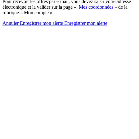
Pour recevoir les offres par e-mail, vous devez saisir votre adresse
électronique et la valider sur la page «
Mes coordonnées
» de la
rubrique « Mon compte »
Annuler
Enregistrer mon alerte
Enregistrer
mon alerte