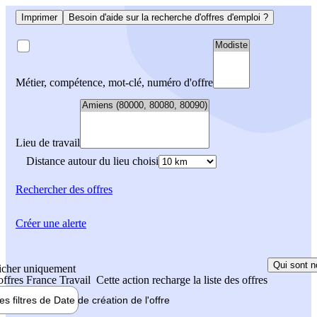
Imprimer
Besoin d'aide sur la recherche d'offres d'emploi ?
Métier, compétence, mot-clé, numéro d'offre
Lieu de travail
Distance autour du lieu choisi
Rechercher
des offres
Créer une alerte
Qui sont n
icher uniquement
 offres France Travail
Cette action recharge la liste des offres
les filtres de
Date de création
de l'offre