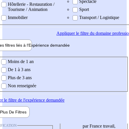
Spectacle
Hôtellerie - Restauration /
Tourisme / Animation
Sport
Immobilier
Transport / Logistique
Appliquer
le filtre du domaine professi
es filtres liés à l'
Expérience
demandée
ience demandée
Moins de 1 an
De 1 à 3 ans
Plus de 3 ans
Non renseignée
er
le filtre de l'expérience demandée
Plus De
Filtres
IFICATION
par France travail,