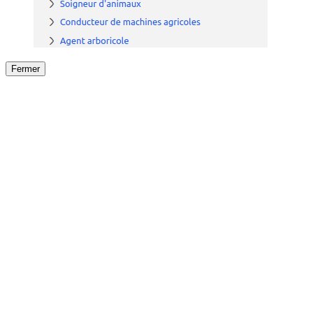
Fermer
Fermer
le détail de l'offre
/
Offre
sur
Offre précéden