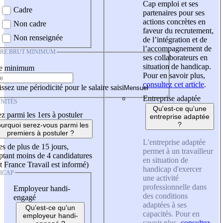
Cap emploi et ses
Cadre
partenaires pour ses
actions concrètes en
Non cadre
faveur du recrutement,
Non renseignée
de l’intégration et de
l’accompagnement de
IRE BRUT MINIMUM
ses collaborateurs en
situation de handicap.
re minimum
Pour en savoir plus,
consultez cet article
.
ssez une périodicité pour le salaire saisi
Entreprise adaptée
NITÉS
Qu'est-ce qu'une
z parmi les 1ers à postuler
entreprise adaptée
?
urquoi serez-vous parmi les
premiers à postuler ?
L'entreprise adaptée
es de plus de 15 jours,
permet à un travailleur
tant moins de 4 candidatures
en situation de
t France Travail est informé)
handicap d'exercer
ICAP
une activité
professionnelle dans
Employeur handi-
des conditions
engagé
adaptées à ses
Qu'est-ce qu'un
capacités. Pour en
employeur handi-
savoir plus,
consultez