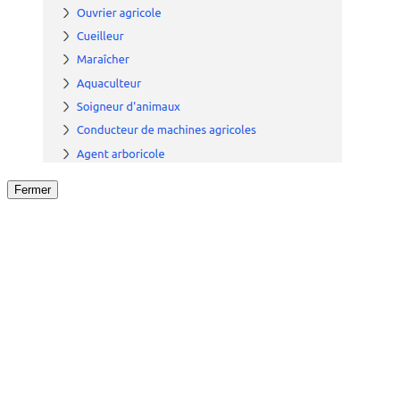
Fermer
Fermer
le détail de l'offre
/
Offre
sur
Offre précéden