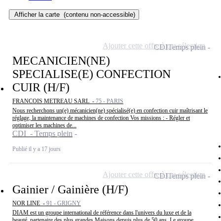
Afficher la carte
(contenu non-accessible)
Ajouter cette offre à ma sélection
CDI
Temps plein
MECANICIEN(NE)
SPECIALISE(E) CONFECTION
CUIR (H/F)
FRANCOIS METREAU SARL -
75 - PARIS
Nous recherchons un(e) mécanicien(ne) spécialisé(e) en confection cuir maîtrisant le
réglage, la maintenance de machines de confection Vos missions : - Régler et
optimiser les machines de...
CDI - Temps plein
Publié il y a 17 jours
Ajouter cette offre à ma sélection
CDI
Temps plein
Gainier / Gainière (H/F)
NOR LINE -
91 - GRIGNY
DIAM est un groupe international de référence dans l'univers du luxe et de la
beauté, partenaire des plus grandes Maisons depuis plus de 50 ans. Le groupe