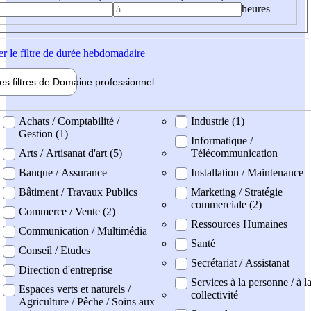
heures
er
le filtre de durée hebdomadaire
les filtres de
Domaine pro
fessionnel
ne professionel
Achats / Comptabilité /
Industrie (1)
Gestion (1)
Informatique /
Arts / Artisanat d'art (5)
Télécommunication
Banque / Assurance
Installation / Maintenance
Bâtiment / Travaux Publics
Marketing / Stratégie
commerciale (2)
Commerce / Vente (2)
Ressources Humaines
Communication / Multimédia
Santé
Conseil / Etudes
Secrétariat / Assistanat
Direction d'entreprise
Services à la personne / à l
Espaces verts et naturels /
collectivité
Agriculture / Pêche / Soins aux