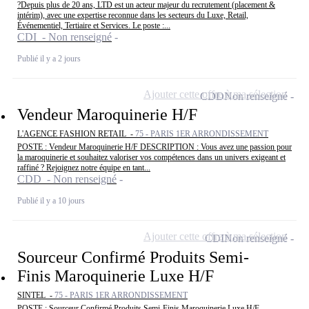
?Depuis plus de 20 ans, LTD est un acteur majeur du recrutement (placement &
intérim), avec une expertise reconnue dans les secteurs du Luxe, Retail,
Événementiel, Tertiaire et Services. Le poste :...
CDI - Non renseigné
Publié il y a 2 jours
Ajouter cette offre à ma sélection
CDD
Non renseigné
Vendeur Maroquinerie H/F
L'AGENCE FASHION RETAIL -
75 - PARIS 1ER ARRONDISSEMENT
POSTE : Vendeur Maroquinerie H/F DESCRIPTION : Vous avez une passion pour
la maroquinerie et souhaitez valoriser vos compétences dans un univers exigeant et
raffiné ? Rejoignez notre équipe en tant...
CDD - Non renseigné
Publié il y a 10 jours
Ajouter cette offre à ma sélection
CDI
Non renseigné
Sourceur Confirmé Produits Semi-
Finis Maroquinerie Luxe H/F
SINTEL -
75 - PARIS 1ER ARRONDISSEMENT
POSTE : Sourceur Confirmé Produits Semi-Finis Maroquinerie Luxe H/F