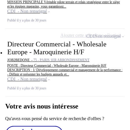
MISSION PRINCIPALE Véritable pilote terrain et relais stratégique entre le siège
et les équipes magasins, vous garantissez...
CDI - Non renseigné
Publié il y a plus de 30 jours
Ajouter cette offre à ma sélection
CDI
Non renseigné
Directeur Commercial - Wholesale
Europe - Maroquinerie H/F
JOB2BEDONE -
75 - PARIS 1ER ARRONDISSEMENT
POSTE : Directeur Commercial - Wholesale Europe - Maroquinerie H/F
DESCRIPTION : 1/ Développement commercial et management de la performance :
- Définir et présenter les budgets annuels et...
CDI - Non renseigné
Publié il y a plus de 30 jours
Votre avis nous intéresse
Qu'avez-vous pensé du service de recherche d'offres ?