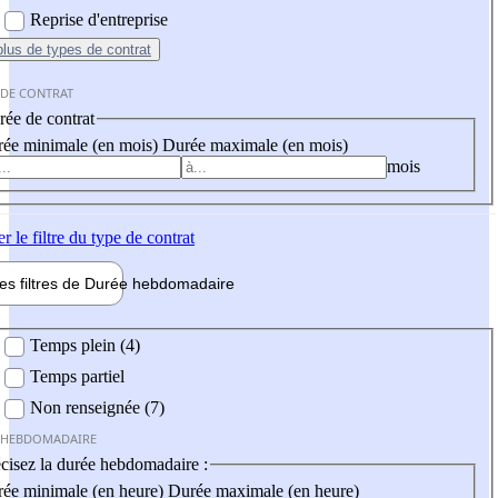
Reprise d'entreprise
plus
de types de contrat
 DE CONTRAT
ée de contrat
ée minimale (en mois)
Durée maximale (en mois)
mois
er
le filtre du type de contrat
les filtres de
Durée hebdo
madaire
 hebdomadaire
Temps plein (4)
Temps partiel
Non renseignée (7)
 HEBDOMADAIRE
cisez la durée hebdomadaire :
ée minimale (en heure)
Durée maximale (en heure)