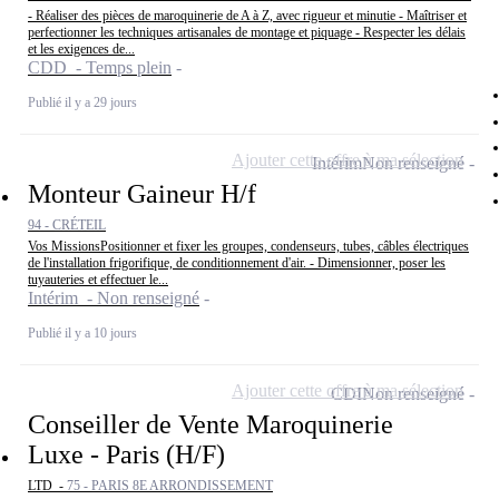
- Réaliser des pièces de maroquinerie de A à Z, avec rigueur et minutie - Maîtriser et
perfectionner les techniques artisanales de montage et piquage - Respecter les délais
et les exigences de...
CDD - Temps plein
Publié il y a 29 jours
Ajouter cette offre à ma sélection
Intérim
Non renseigné
Monteur Gaineur H/f
94 - CRÉTEIL
Vos MissionsPositionner et fixer les groupes, condenseurs, tubes, câbles électriques
de l'installation frigorifique, de conditionnement d'air. - Dimensionner, poser les
tuyauteries et effectuer le...
Intérim - Non renseigné
Publié il y a 10 jours
Ajouter cette offre à ma sélection
CDI
Non renseigné
Conseiller de Vente Maroquinerie
Luxe - Paris (H/F)
LTD -
75 - PARIS 8E ARRONDISSEMENT