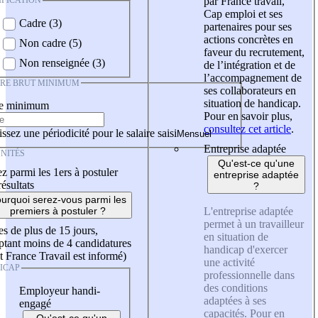
IFICATION
par France travail,
Cap emploi et ses
Cadre (3)
partenaires pour ses
actions concrètes en
Non cadre (5)
faveur du recrutement,
Non renseignée (3)
de l’intégration et de
l’accompagnement de
IRE BRUT MINIMUM
ses collaborateurs en
situation de handicap.
re minimum
Pour en savoir plus,
consultez cet article
.
ssez une périodicité pour le salaire saisi
Entreprise adaptée
NITÉS
Qu'est-ce qu'une
z parmi les 1ers à postuler
entreprise adaptée
résultats
?
urquoi serez-vous parmi les
L'entreprise adaptée
premiers à postuler ?
permet à un travailleur
es de plus de 15 jours,
en situation de
tant moins de 4 candidatures
handicap d'exercer
t France Travail est informé)
une activité
ICAP
professionnelle dans
des conditions
Employeur handi-
adaptées à ses
engagé
capacités. Pour en
Qu'est-ce qu'un