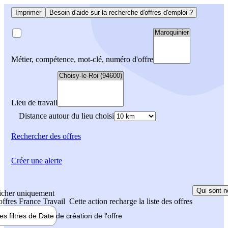
Imprimer
Besoin d'aide sur la recherche d'offres d'emploi ?
Métier, compétence, mot-clé, numéro d'offre
Lieu de travail
Distance autour du lieu choisi
Rechercher
des offres
Créer une alerte
Qui sont n
icher uniquement
 offres France Travail
Cette action recharge la liste des offres
les filtres de
Date de création
de l'offre