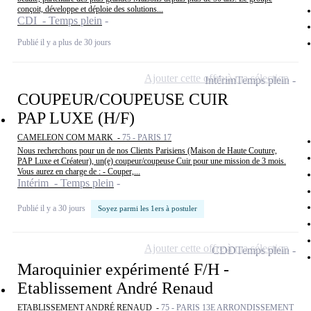
conçoit, développe et déploie des solutions...
CDI - Temps plein
Publié il y a plus de 30 jours
Ajouter cette offre à ma sélection
Intérim
Temps plein
COUPEUR/COUPEUSE CUIR
PAP LUXE (H/F)
CAMELEON COM MARK -
75 - PARIS 17
Nous recherchons pour un de nos Clients Parisiens (Maison de Haute Couture,
PAP Luxe et Créateur), un(e) coupeur/coupeuse Cuir pour une mission de 3 mois.
Vous aurez en charge de : - Couper,...
Intérim - Temps plein
Publié il y a 30 jours
Soyez parmi les 1ers à postuler
Ajouter cette offre à ma sélection
CDD
Temps plein
Maroquinier expérimenté F/H -
Etablissement André Renaud
ETABLISSEMENT ANDRÉ RENAUD -
75 - PARIS 13E ARRONDISSEMENT