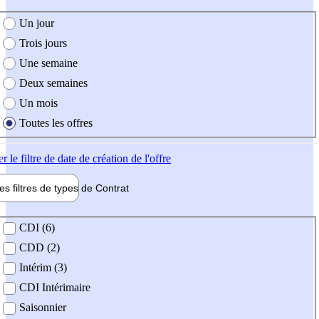
e création de l'offre
Un jour
Trois jours
Une semaine
Deux semaines
Un mois
Toutes les offres
er
le filtre de date de création de l'offre
les filtres de types de
Contrat
de contrat
CDI (6)
CDD (2)
Intérim (3)
CDI Intérimaire
Saisonnier