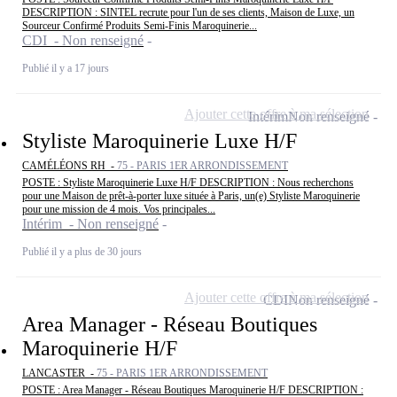
DESCRIPTION : SINTEL recrute pour l'un de ses clients, Maison de Luxe, un
Sourceur Confirmé Produits Semi-Finis Maroquinerie...
CDI - Non renseigné
Publié il y a 17 jours
Ajouter cette offre à ma sélection
Intérim
Non renseigné
Styliste Maroquinerie Luxe H/F
CAMÉLÉONS RH -
75 - PARIS 1ER ARRONDISSEMENT
POSTE : Styliste Maroquinerie Luxe H/F DESCRIPTION : Nous recherchons
pour une Maison de prêt-à-porter luxe située à Paris, un(e) Styliste Maroquinerie
pour une mission de 4 mois. Vos principales...
Intérim - Non renseigné
Publié il y a plus de 30 jours
Ajouter cette offre à ma sélection
CDI
Non renseigné
Area Manager - Réseau Boutiques
Maroquinerie H/F
LANCASTER -
75 - PARIS 1ER ARRONDISSEMENT
POSTE : Area Manager - Réseau Boutiques Maroquinerie H/F DESCRIPTION :