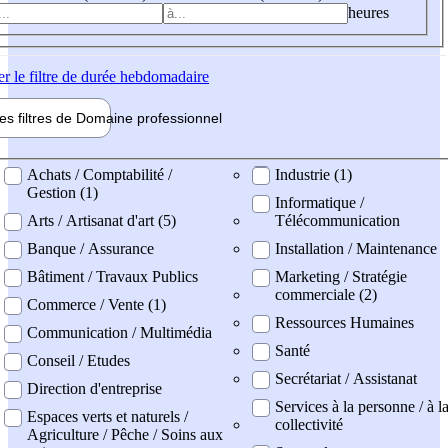
heures
er
le filtre de durée hebdomadaire
les filtres de
Domaine pro
fessionnel
ne professionel
Achats / Comptabilité /
Industrie (1)
Gestion (1)
Informatique /
Arts / Artisanat d'art (5)
Télécommunication
Banque / Assurance
Installation / Maintenance
Bâtiment / Travaux Publics
Marketing / Stratégie
commerciale (2)
Commerce / Vente (1)
Ressources Humaines
Communication / Multimédia
Santé
Conseil / Etudes
Secrétariat / Assistanat
Direction d'entreprise
Services à la personne / à l
Espaces verts et naturels /
collectivité
Agriculture / Pêche / Soins aux