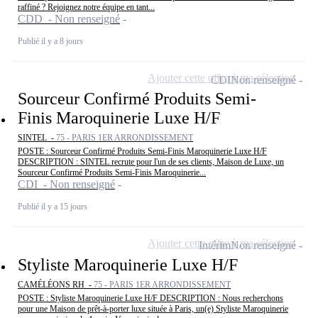
raffiné ? Rejoignez notre équipe en tant...
CDD - Non renseigné
Publié il y a 8 jours
Ajouter cette offre à ma sélection
CDI
Non renseigné
Sourceur Confirmé Produits Semi-
Finis Maroquinerie Luxe H/F
SINTEL -
75 - PARIS 1ER ARRONDISSEMENT
POSTE : Sourceur Confirmé Produits Semi-Finis Maroquinerie Luxe H/F
DESCRIPTION : SINTEL recrute pour l'un de ses clients, Maison de Luxe, un
Sourceur Confirmé Produits Semi-Finis Maroquinerie...
CDI - Non renseigné
Publié il y a 15 jours
Ajouter cette offre à ma sélection
Intérim
Non renseigné
Styliste Maroquinerie Luxe H/F
CAMÉLÉONS RH -
75 - PARIS 1ER ARRONDISSEMENT
POSTE : Styliste Maroquinerie Luxe H/F DESCRIPTION : Nous recherchons
pour une Maison de prêt-à-porter luxe située à Paris, un(e) Styliste Maroquinerie