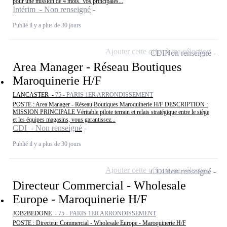
pour une mission de 4 mois. Vos principales...
Intérim - Non renseigné
Publié il y a plus de 30 jours
Ajouter cette offre à ma sélection
CDI
Non renseigné
Area Manager - Réseau Boutiques
Maroquinerie H/F
LANCASTER -
75 - PARIS 1ER ARRONDISSEMENT
POSTE : Area Manager - Réseau Boutiques Maroquinerie H/F DESCRIPTION :
MISSION PRINCIPALE Véritable pilote terrain et relais stratégique entre le siège
et les équipes magasins, vous garantissez...
CDI - Non renseigné
Publié il y a plus de 30 jours
Ajouter cette offre à ma sélection
CDI
Non renseigné
Directeur Commercial - Wholesale
Europe - Maroquinerie H/F
JOB2BEDONE -
75 - PARIS 1ER ARRONDISSEMENT
POSTE : Directeur Commercial - Wholesale Europe - Maroquinerie H/F