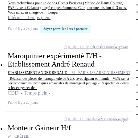
Nous recherchons pour un de nos Clients Parisiens (Maison de Haute Couture,
PAP Luxe et Créateur), un(e) coupeur/coupeuse Cuir pour une mission de 3 mois.
Vous aurez en charge de : - Couper,...
Intérim - Temps plein
Publié il y a 28 jours
Soyez parmi les 1ers à postuler
Ajouter cette offre à ma sélection
CDD
Temps plein
Maroquinier expérimenté F/H -
Etablissement André Renaud
ETABLISSEMENT ANDRÉ RENAUD -
75 - PARIS 13E ARRONDISSEMENT
- Réaliser des pièces de maroquinerie de A à Z, avec rigueur et minutie - Maîtriser et
perfectionner les techniques artisanales de montage et piquage - Respecter les délais
et les exigences de...
CDD - Temps plein
Publié il y a 27 jours
Ajouter cette offre à ma sélection
Intérim
Non renseigné
Monteur Gaineur H/f
94 - CRÉTEIL