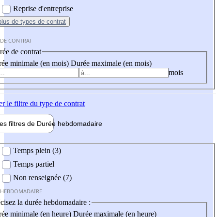
Reprise d'entreprise
plus
de types de contrat
 DE CONTRAT
ée de contrat
ée minimale (en mois)
Durée maximale (en mois)
mois
er
le filtre du type de contrat
les filtres de
Durée hebdo
madaire
 hebdomadaire
Temps plein (3)
Temps partiel
Non renseignée (7)
 HEBDOMADAIRE
cisez la durée hebdomadaire :
ée minimale (en heure)
Durée maximale (en heure)