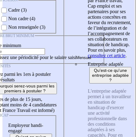
IFICATION
par France travail,
Cap emploi et ses
Cadre (3)
partenaires pour ses
actions concrètes en
Non cadre (4)
faveur du recrutement,
Non renseignée (3)
de l’intégration et de
l’accompagnement de
IRE BRUT MINIMUM
ses collaborateurs en
situation de handicap.
re minimum
Pour en savoir plus,
consultez cet article
.
ssez une périodicité pour le salaire saisi
Entreprise adaptée
NITÉS
Qu'est-ce qu'une
z parmi les 1ers à postuler
entreprise adaptée
résultats
?
urquoi serez-vous parmi les
L'entreprise adaptée
premiers à postuler ?
permet à un travailleur
es de plus de 15 jours,
en situation de
tant moins de 4 candidatures
handicap d'exercer
t France Travail est informé)
une activité
ICAP
professionnelle dans
des conditions
Employeur handi-
adaptées à ses
engagé
capacités. Pour en
Qu'est-ce qu'un