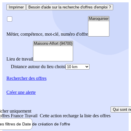
Imprimer
Besoin d'aide sur la recherche d'offres d'emploi ?
Métier, compétence, mot-clé, numéro d'offre
Lieu de travail
Distance autour du lieu choisi
Rechercher
des offres
Créer une alerte
Qui sont n
icher uniquement
 offres France Travail
Cette action recharge la liste des offres
les filtres de
Date de création
de l'offre