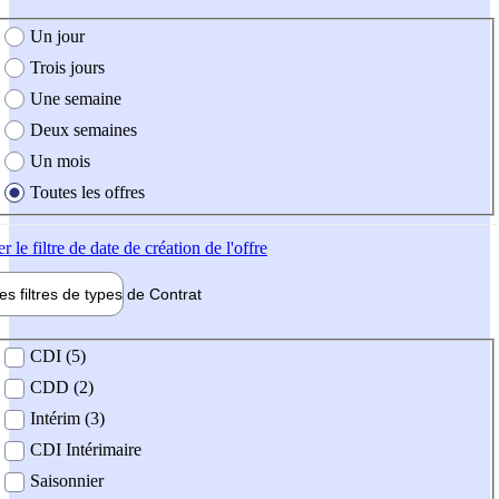
e création de l'offre
Un jour
Trois jours
Une semaine
Deux semaines
Un mois
Toutes les offres
er
le filtre de date de création de l'offre
les filtres de types de
Contrat
de contrat
CDI (5)
CDD (2)
Intérim (3)
CDI Intérimaire
Saisonnier