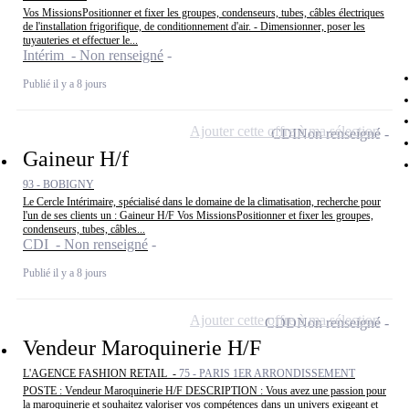
Vos MissionsPositionner et fixer les groupes, condenseurs, tubes, câbles électriques
de l'installation frigorifique, de conditionnement d'air. - Dimensionner, poser les
tuyauteries et effectuer le...
Intérim - Non renseigné
Publié il y a 8 jours
Ajouter cette offre à ma sélection
CDI
Non renseigné
Gaineur H/f
93 - BOBIGNY
Le Cercle Intérimaire, spécialisé dans le domaine de la climatisation, recherche pour
l'un de ses clients un : Gaineur H/F Vos MissionsPositionner et fixer les groupes,
condenseurs, tubes, câbles...
CDI - Non renseigné
Publié il y a 8 jours
Ajouter cette offre à ma sélection
CDD
Non renseigné
Vendeur Maroquinerie H/F
L'AGENCE FASHION RETAIL -
75 - PARIS 1ER ARRONDISSEMENT
POSTE : Vendeur Maroquinerie H/F DESCRIPTION : Vous avez une passion pour
la maroquinerie et souhaitez valoriser vos compétences dans un univers exigeant et