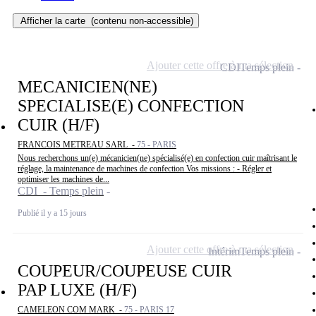
Afficher la carte
(contenu non-accessible)
Ajouter cette offre à ma sélection
CDI
Temps plein
MECANICIEN(NE)
SPECIALISE(E) CONFECTION
CUIR (H/F)
FRANCOIS METREAU SARL -
75 - PARIS
Nous recherchons un(e) mécanicien(ne) spécialisé(e) en confection cuir maîtrisant le
réglage, la maintenance de machines de confection Vos missions : - Régler et
optimiser les machines de...
CDI - Temps plein
Publié il y a 15 jours
Ajouter cette offre à ma sélection
Intérim
Temps plein
COUPEUR/COUPEUSE CUIR
PAP LUXE (H/F)
CAMELEON COM MARK -
75 - PARIS 17