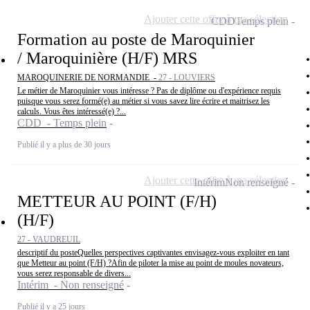
Ajouter cette offre à ma sélection
CDD
Temps plein
Formation au poste de Maroquinier
/ Maroquinière (H/F) MRS
MAROQUINERIE DE NORMANDIE -
27 - LOUVIERS
Le métier de Maroquinier vous intéresse ? Pas de diplôme ou d'expérience requis
puisque vous serez formé(e) au métier si vous savez lire écrire et maitrisez les
calculs. Vous êtes intéressé(e) ?...
CDD - Temps plein
Publié il y a plus de 30 jours
Ajouter cette offre à ma sélection
Intérim
Non renseigné
METTEUR AU POINT (F/H)
(H/F)
27 - VAUDREUIL
descriptif du posteQuelles perspectives captivantes envisagez-vous exploiter en tant
que Metteur au point (F/H) ?Afin de piloter la mise au point de moules novateurs,
vous serez responsable de divers...
Intérim - Non renseigné
Publié il y a 25 jours