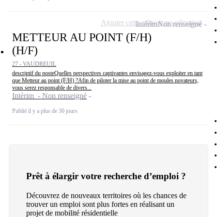
Ajouter cette offre à ma sélection
Intérim
Non renseigné
METTEUR AU POINT (F/H)
(H/F)
27 - VAUDREUIL
descriptif du posteQuelles perspectives captivantes envisagez-vous exploiter en tant
que Metteur au point (F/H) ?Afin de piloter la mise au point de moules novateurs,
vous serez responsable de divers...
Intérim - Non renseigné
Publié il y a plus de 30 jours
Prêt à élargir votre recherche d’emploi ?
Découvrez de nouveaux territoires où les chances de
trouver un emploi sont plus fortes en réalisant un
projet de mobilité résidentielle