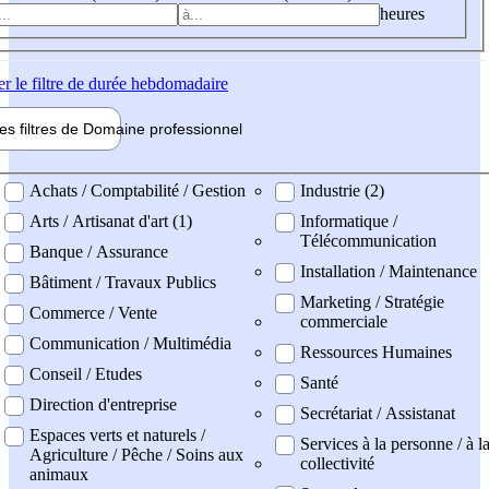
heures
er
le filtre de durée hebdomadaire
les filtres de
Domaine pro
fessionnel
ne professionel
Achats / Comptabilité / Gestion
Industrie (2)
Arts / Artisanat d'art (1)
Informatique /
Télécommunication
Banque / Assurance
Installation / Maintenance
Bâtiment / Travaux Publics
Marketing / Stratégie
Commerce / Vente
commerciale
Communication / Multimédia
Ressources Humaines
Conseil / Etudes
Santé
Direction d'entreprise
Secrétariat / Assistanat
Espaces verts et naturels /
Services à la personne / à l
Agriculture / Pêche / Soins aux
collectivité
animaux