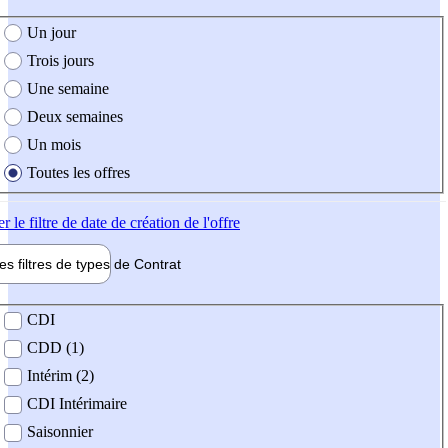
e création de l'offre
Un jour
Trois jours
Une semaine
Deux semaines
Un mois
Toutes les offres
er
le filtre de date de création de l'offre
les filtres de types de
Contrat
de contrat
CDI
CDD (1)
Intérim (2)
CDI Intérimaire
Saisonnier