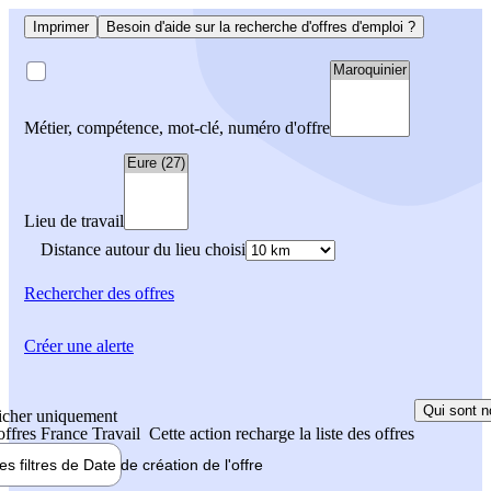
Imprimer
Besoin d'aide sur la recherche d'offres d'emploi ?
Métier, compétence, mot-clé, numéro d'offre
Lieu de travail
Distance autour du lieu choisi
Rechercher
des offres
Créer une alerte
Qui sont n
icher uniquement
 offres France Travail
Cette action recharge la liste des offres
les filtres de
Date de création
de l'offre