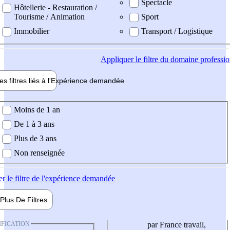
Spectacle
Hôtellerie - Restauration /
Tourisme / Animation
Sport
Immobilier
Transport / Logistique
Appliquer
le filtre du domaine professi
es filtres liés à l'
Expérience
demandée
ience demandée
Moins de 1 an
De 1 à 3 ans
Plus de 3 ans
Non renseignée
er
le filtre de l'expérience demandée
Plus De
Filtres
IFICATION
par France travail,