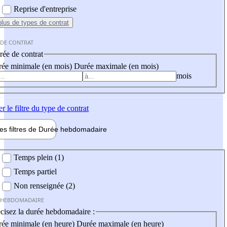
Reprise d'entreprise
plus
de types de contrat
 DE CONTRAT
ée de contrat
ée minimale (en mois)
Durée maximale (en mois)
mois
er
le filtre du type de contrat
les filtres de
Durée hebdo
madaire
 hebdomadaire
Temps plein (1)
Temps partiel
Non renseignée (2)
 HEBDOMADAIRE
cisez la durée hebdomadaire :
ée minimale (en heure)
Durée maximale (en heure)