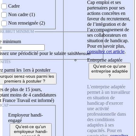
Cap emploi et ses
Cadre
partenaires pour ses
actions concrètes en
Non cadre (1)
faveur du recrutement,
Non renseignée (2)
de l’intégration et de
l’accompagnement de
IRE BRUT MINIMUM
ses collaborateurs en
situation de handicap.
re minimum
Pour en savoir plus,
consultez cet article
.
ssez une périodicité pour le salaire saisi
Entreprise adaptée
NITÉS
Qu'est-ce qu'une
z parmi les 1ers à postuler
entreprise adaptée
?
urquoi serez-vous parmi les
premiers à postuler ?
L'entreprise adaptée
es de plus de 15 jours,
permet à un travailleur
tant moins de 4 candidatures
en situation de
t France Travail est informé)
handicap d'exercer
ICAP
une activité
professionnelle dans
Employeur handi-
des conditions
engagé
adaptées à ses
Qu'est-ce qu'un
capacités. Pour en
employeur handi-
savoir plus,
consultez