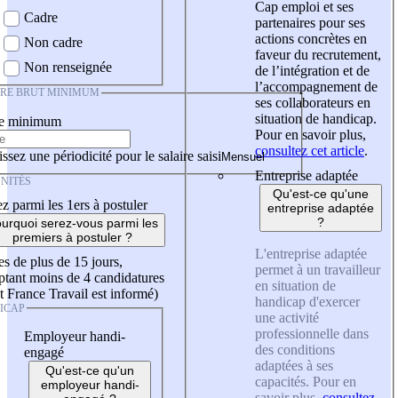
Cap emploi et ses
Cadre
partenaires pour ses
actions concrètes en
Non cadre
faveur du recrutement,
Non renseignée
de l’intégration et de
l’accompagnement de
IRE BRUT MINIMUM
ses collaborateurs en
situation de handicap.
re minimum
Pour en savoir plus,
consultez cet article
.
ssez une périodicité pour le salaire saisi
Entreprise adaptée
NITÉS
Qu'est-ce qu'une
z parmi les 1ers à postuler
entreprise adaptée
?
urquoi serez-vous parmi les
premiers à postuler ?
L'entreprise adaptée
es de plus de 15 jours,
permet à un travailleur
tant moins de 4 candidatures
en situation de
t France Travail est informé)
handicap d'exercer
ICAP
une activité
professionnelle dans
Employeur handi-
des conditions
engagé
adaptées à ses
Qu'est-ce qu'un
capacités. Pour en
employeur handi-
savoir plus,
consultez