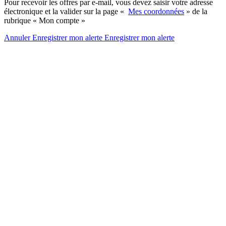
Pour recevoir les offres par e-mail, vous devez saisir votre adresse
électronique et la valider sur la page «
Mes coordonnées
» de la
rubrique « Mon compte »
Annuler
Enregistrer mon alerte
Enregistrer
mon alerte