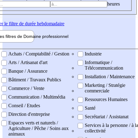
heures
er
le filtre de durée hebdomadaire
les filtres de
Domaine pro
fessionnel
ne professionel
Achats / Comptabilité / Gestion
Industrie
Arts / Artisanat d'art
Informatique /
Télécommunication
Banque / Assurance
Installation / Maintenance
Bâtiment / Travaux Publics
Marketing / Stratégie
Commerce / Vente
commerciale
Communication / Multimédia
Ressources Humaines
Conseil / Etudes
Santé
Direction d'entreprise
Secrétariat / Assistanat
Espaces verts et naturels /
Services à la personne / à l
Agriculture / Pêche / Soins aux
collectivité
animaux