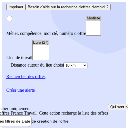
Imprimer
Besoin d'aide sur la recherche d'offres d'emploi ?
Métier, compétence, mot-clé, numéro d'offre
Lieu de travail
Distance autour du lieu choisi
Rechercher
des offres
Créer une alerte
Qui sont n
icher uniquement
 offres France Travail
Cette action recharge la liste des offres
les filtres de
Date de création
de l'offre