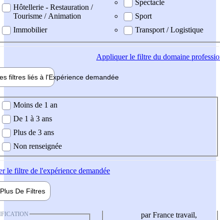
Spectacle
Hôtellerie - Restauration /
Tourisme / Animation
Sport
Immobilier
Transport / Logistique
Appliquer
le filtre du domaine professi
es filtres liés à l'
Expérience
demandée
ience demandée
Moins de 1 an
De 1 à 3 ans
Plus de 3 ans
Non renseignée
er
le filtre de l'expérience demandée
Plus De
Filtres
IFICATION
par France travail,