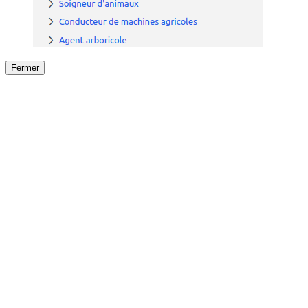
Fermer
Fermer
le détail de l'offre
/
Offre
sur
Offre précéden