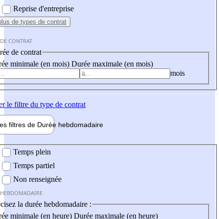
Reprise d'entreprise
plus
de types de contrat
 DE CONTRAT
ée de contrat
ée minimale (en mois)
Durée maximale (en mois)
mois
er
le filtre du type de contrat
les filtres de
Durée hebdo
madaire
 hebdomadaire
Temps plein
Temps partiel
Non renseignée
 HEBDOMADAIRE
cisez la durée hebdomadaire :
ée minimale (en heure)
Durée maximale (en heure)