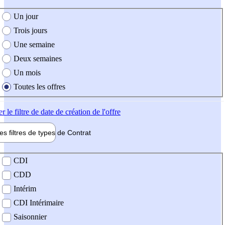
e création de l'offre
Un jour
Trois jours
Une semaine
Deux semaines
Un mois
Toutes les offres
er
le filtre de date de création de l'offre
les filtres de types de
Contrat
de contrat
CDI
CDD
Intérim
CDI Intérimaire
Saisonnier