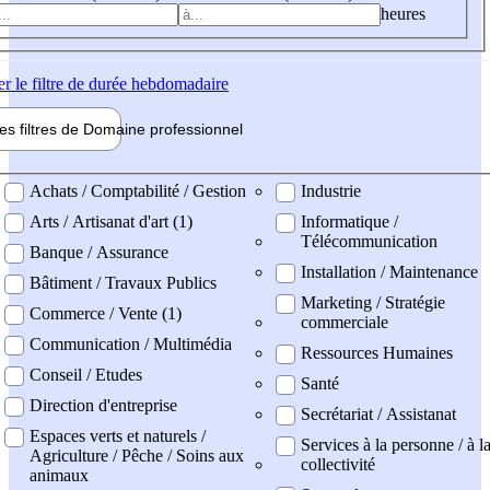
heures
er
le filtre de durée hebdomadaire
les filtres de
Domaine pro
fessionnel
ne professionel
Achats / Comptabilité / Gestion
Industrie
Arts / Artisanat d'art (1)
Informatique /
Télécommunication
Banque / Assurance
Installation / Maintenance
Bâtiment / Travaux Publics
Marketing / Stratégie
Commerce / Vente (1)
commerciale
Communication / Multimédia
Ressources Humaines
Conseil / Etudes
Santé
Direction d'entreprise
Secrétariat / Assistanat
Espaces verts et naturels /
Services à la personne / à l
Agriculture / Pêche / Soins aux
collectivité
animaux