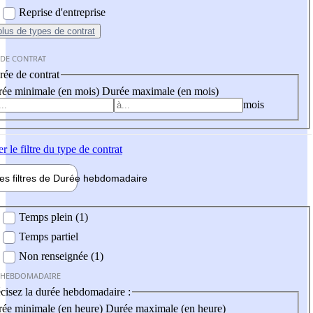
Reprise d'entreprise
plus
de types de contrat
 DE CONTRAT
ée de contrat
ée minimale (en mois)
Durée maximale (en mois)
mois
er
le filtre du type de contrat
les filtres de
Durée hebdo
madaire
 hebdomadaire
Temps plein (1)
Temps partiel
Non renseignée (1)
 HEBDOMADAIRE
cisez la durée hebdomadaire :
ée minimale (en heure)
Durée maximale (en heure)