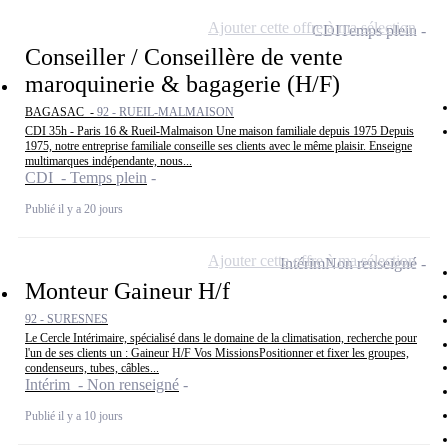
Ajouter cette offre à ma sélection
CDI
Temps plein
Conseiller / Conseillère de vente
maroquinerie & bagagerie (H/F)
BAGASAC -
92 - RUEIL-MALMAISON
CDI 35h - Paris 16 & Rueil-Malmaison Une maison familiale depuis 1975 Depuis
1975, notre entreprise familiale conseille ses clients avec le même plaisir. Enseigne
multimarques indépendante, nous...
CDI - Temps plein
Publié il y a 20 jours
Ajouter cette offre à ma sélection
Intérim
Non renseigné
Monteur Gaineur H/f
92 - SURESNES
Le Cercle Intérimaire, spécialisé dans le domaine de la climatisation, recherche pour
l'un de ses clients un : Gaineur H/F Vos MissionsPositionner et fixer les groupes,
condenseurs, tubes, câbles...
Intérim - Non renseigné
Publié il y a 10 jours