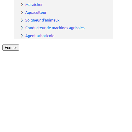
Fermer
Fermer
le détail de l'offre
/
Offre
sur
Offre précéden