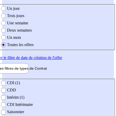
e création de l'offre
Un jour
Trois jours
Une semaine
Deux semaines
Un mois
Toutes les offres
er
le filtre de date de création de l'offre
les filtres de types de
Contrat
de contrat
CDI (1)
CDD
Intérim (1)
CDI Intérimaire
Saisonnier