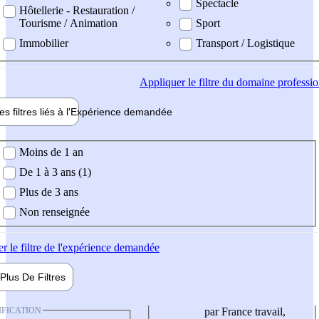
Spectacle
Hôtellerie - Restauration /
Tourisme / Animation
Sport
Immobilier
Transport / Logistique
Appliquer
le filtre du domaine professi
es filtres liés à l'
Expérience
demandée
ience demandée
Moins de 1 an
De 1 à 3 ans (1)
Plus de 3 ans
Non renseignée
er
le filtre de l'expérience demandée
Plus De
Filtres
IFICATION
par France travail,