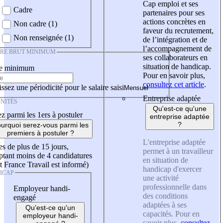
Cap emploi et ses
Cadre
partenaires pour ses
actions concrètes en
Non cadre (1)
faveur du recrutement,
Non renseignée (1)
de l’intégration et de
l’accompagnement de
IRE BRUT MINIMUM
ses collaborateurs en
situation de handicap.
re minimum
Pour en savoir plus,
consultez cet article
.
ssez une périodicité pour le salaire saisi
Entreprise adaptée
NITÉS
Qu'est-ce qu'une
z parmi les 1ers à postuler
entreprise adaptée
?
urquoi serez-vous parmi les
premiers à postuler ?
L'entreprise adaptée
es de plus de 15 jours,
permet à un travailleur
tant moins de 4 candidatures
en situation de
t France Travail est informé)
handicap d'exercer
ICAP
une activité
professionnelle dans
Employeur handi-
des conditions
engagé
adaptées à ses
Qu'est-ce qu'un
capacités. Pour en
employeur handi-
savoir plus,
consultez