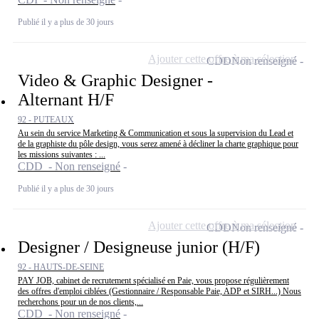
Publié il y a plus de 30 jours
Ajouter cette offre à ma sélection
CDD
Non renseigné
Video & Graphic Designer -
Alternant H/F
92 - PUTEAUX
Au sein du service Marketing & Communication et sous la supervision du Lead et
de la graphiste du pôle design, vous serez amené à décliner la charte graphique pour
les missions suivantes : ...
CDD - Non renseigné
Publié il y a plus de 30 jours
Ajouter cette offre à ma sélection
CDD
Non renseigné
Designer / Designeuse junior (H/F)
92 - HAUTS-DE-SEINE
PAY JOB, cabinet de recrutement spécialisé en Paie, vous propose régulièrement
des offres d'emploi ciblées (Gestionnaire / Responsable Paie, ADP et SIRH...) Nous
recherchons pour un de nos clients,...
CDD - Non renseigné