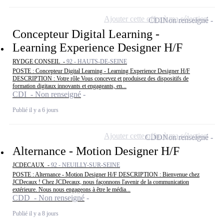
Ajouter cette offre à ma sélection
CDI
Non renseigné
Concepteur Digital Learning -
Learning Experience Designer H/F
RYDGE CONSEIL -
92 - HAUTS-DE-SEINE
POSTE : Concepteur Digital Learning - Learning Experience Designer H/F
DESCRIPTION : Votre rôle Vous concevez et produisez des dispositifs de
formation digitaux innovants et engageants, en...
CDI - Non renseigné
Publié il y a 6 jours
Ajouter cette offre à ma sélection
CDD
Non renseigné
Alternance - Motion Designer H/F
JCDECAUX -
92 - NEUILLY-SUR-SEINE
POSTE : Alternance - Motion Designer H/F DESCRIPTION : Bienvenue chez
JCDecaux ! Chez JCDecaux, nous façonnons l'avenir de la communication
extérieure. Nous nous engageons à être le média...
CDD - Non renseigné
Publié il y a 8 jours