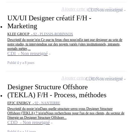
Ajouter cette offre à ma sélection
CDI
Non renseigné
UX/UI Designer créatif F/H -
Marketing
KLEE GROUP -
92 - PLESSIS-ROBINSON
Descriptif du poste:\n\n Ce que tu feras chez nous\nEn tant que designer au sein de
notre studio, tu interviendras sur des projets variés (sites institutionnels, intranets,
portails métier,...
CDI - Non renseigné
Publié il y a 8 jours
Ajouter cette offre à ma sélection
CDD
Non renseigné
Designer Structure Offshore
(TEKLA) F/H - Process, méthodes
EP2C ENERGY -
92 - NANTERRE
Descriptif du poste:\n\nDans quelle structure serez-vous Designer Structure
Offshore (TEKLA) ? \n\n\nNous recherchons pour l'un de nos clients, du secteur de
l'énergie un Designer Structure Offshore...
CDD - Non renseigné
Publié il y a 14 jours