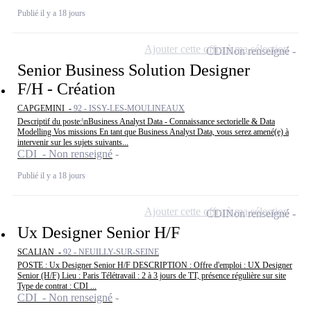
Publié il y a 18 jours
Ajouter cette offre à ma sélection
CDI
Non renseigné
Senior Business Solution Designer
F/H - Création
CAPGEMINI -
92 - ISSY-LES-MOULINEAUX
Descriptif du poste:\nBusiness Analyst Data - Connaissance sectorielle & Data
Modelling Vos missions En tant que Business Analyst Data, vous serez amené(e) à
intervenir sur les sujets suivants...
CDI - Non renseigné
Publié il y a 18 jours
Ajouter cette offre à ma sélection
CDI
Non renseigné
Ux Designer Senior H/F
SCALIAN -
92 - NEUILLY-SUR-SEINE
POSTE : Ux Designer Senior H/F DESCRIPTION : Offre d'emploi : UX Designer
Senior (H/F) Lieu : Paris Télétravail : 2 à 3 jours de TT, présence régulière sur site
Type de contrat : CDI ...
CDI - Non renseigné