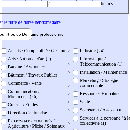
heures
er
le filtre de durée hebdomadaire
les filtres de
Domaine pro
fessionnel
ne professionel
Achats / Comptabilité / Gestion
Industrie (24)
Arts / Artisanat d'art (2)
Informatique /
Télécommunication (1)
Banque / Assurance
Installation / Maintenance
Bâtiment / Travaux Publics
Marketing / Stratégie
Commerce / Vente
commerciale
Communication /
Ressources Humaines
Multimédia (26)
Santé
Conseil / Etudes
Secrétariat / Assistanat
Direction d'entreprise
Services à la personne / à l
Espaces verts et naturels /
collectivité (1)
Agriculture / Pêche / Soins aux