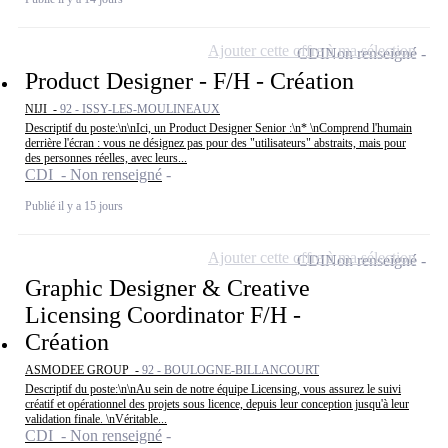
Ajouter cette offre à ma sélection
CDI
Non renseigné
Product Designer - F/H - Création
NIJI -
92 - ISSY-LES-MOULINEAUX
Descriptif du poste:\n\nIci, un Product Designer Senior :\n* \nComprend l'humain
derrière l'écran : vous ne désignez pas pour des "utilisateurs" abstraits, mais pour
des personnes réelles, avec leurs...
CDI - Non renseigné
Publié il y a 15 jours
Ajouter cette offre à ma sélection
CDI
Non renseigné
Graphic Designer & Creative
Licensing Coordinator F/H -
Création
ASMODEE GROUP -
92 - BOULOGNE-BILLANCOURT
Descriptif du poste:\n\nAu sein de notre équipe Licensing, vous assurez le suivi
créatif et opérationnel des projets sous licence, depuis leur conception jusqu'à leur
validation finale. \nVéritable...
CDI - Non renseigné