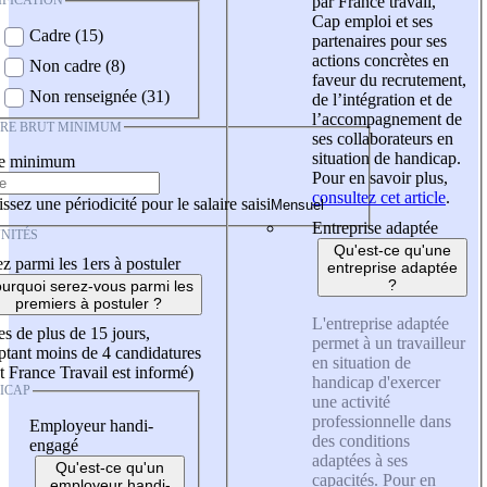
IFICATION
par France travail,
Cap emploi et ses
Cadre (15)
partenaires pour ses
actions concrètes en
Non cadre (8)
faveur du recrutement,
Non renseignée (31)
de l’intégration et de
l’accompagnement de
IRE BRUT MINIMUM
ses collaborateurs en
situation de handicap.
re minimum
Pour en savoir plus,
consultez cet article
.
ssez une périodicité pour le salaire saisi
Entreprise adaptée
NITÉS
Qu'est-ce qu'une
z parmi les 1ers à postuler
entreprise adaptée
?
urquoi serez-vous parmi les
premiers à postuler ?
L'entreprise adaptée
es de plus de 15 jours,
permet à un travailleur
tant moins de 4 candidatures
en situation de
t France Travail est informé)
handicap d'exercer
ICAP
une activité
professionnelle dans
Employeur handi-
des conditions
engagé
adaptées à ses
Qu'est-ce qu'un
capacités. Pour en
employeur handi-