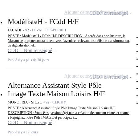
Ajouter cette offre à ma sélection
CDD
Non renseigné
ModélisteH - FCdd H/F
JACADI -
92 - LEVALLOIS-PERRET
POSTE : ModélisteH - FCdd H/F DESCRIPTION : Ancrée dans son histoire, la
Maison se projette constamment vers l'avenir en relevant les défis de transformation,
de digitalisation et...
CDD - Non renseigné
Publié il y a plus de 30 jours
Ajouter cette offre à ma sélection
CDD
Non renseigné
Alternance Assistant Style Pôle
Image Texte Maison Loisirs H/F
MONOPRIX - SIÈGE -
92 - CLICHY
POSTE : Alternance Assistant Style Pôle Image Texte Maison Loisirs H/F
DESCRIPTION : Vous êtes passionné(e) par la création de contenu visuel et textuel
? Rejoignez notre Pôle IMAGE et participez à...
CDD - Non renseigné
Publié il y a 17 jours