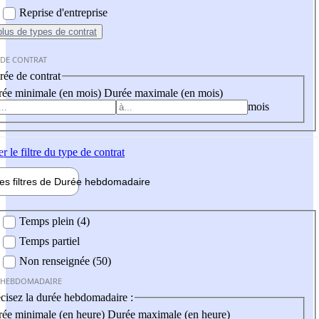
Reprise d'entreprise
plus
de types de contrat
 DE CONTRAT
ée de contrat
ée minimale (en mois)
Durée maximale (en mois)
mois
er
le filtre du type de contrat
les filtres de
Durée hebdo
madaire
 hebdomadaire
Temps plein (4)
Temps partiel
Non renseignée (50)
 HEBDOMADAIRE
cisez la durée hebdomadaire :
ée minimale (en heure)
Durée maximale (en heure)