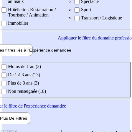
animaux
Spectacle
Hôtellerie - Restauration /
Sport
Tourisme / Animation
Transport / Logistique
Immobilier
Appliquer
le filtre du domaine professi
es filtres liés à l'
Expérience
demandée
ience demandée
Moins de 1 an (2)
De 1 à 3 ans (13)
Plus de 3 ans (3)
Non renseignée (18)
er
le filtre de l'expérience demandée
Plus De
Filtres