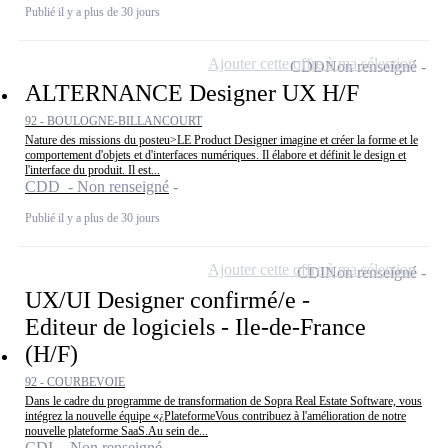
Publié il y a plus de 30 jours
Ajouter cette offre à ma sélection
CDD
Non renseigné
ALTERNANCE Designer UX H/F
92 - BOULOGNE-BILLANCOURT
Nature des missions du posteu>LE Product Designer imagine et créer la forme et le
comportement d'objets et d'interfaces numériques. Il élabore et définit le design et
l'interface du produit. Il est...
CDD - Non renseigné
Publié il y a plus de 30 jours
Ajouter cette offre à ma sélection
CDI
Non renseigné
UX/UI Designer confirmé/e -
Editeur de logiciels - Ile-de-France
(H/F)
92 - COURBEVOIE
Dans le cadre du programme de transformation de Sopra Real Estate Software, vous
intégrez la nouvelle équipe «¿PlateformeVous contribuez à l'amélioration de notre
nouvelle plateforme SaaS.Au sein de...
CDI - Non renseigné