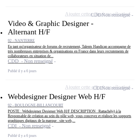
Ajouter cette offre à ma sélection
CDD
Non renseigné
Video & Graphic Designer -
Alternant H/F
92 - NANTERRE
En tant qu'organisateur de forums de recrutement, Talents Handicap accompagne de
très nombreuses entreprises & organisations en France dans leurs recrutements de
collaborateurs en situation de...
CDD - Non renseigné
Publié il y a 6 jours
Ajouter cette offre à ma sélection
CDI
Non renseigné
Webdesigner Designer Web H/F
92 - BOULOGNE-BILLANCOURT
POSTE : Webdesigner Designer Web H/F DESCRIPTION : Rattaché(e) à la
Responsable de création au sein du pôle web, vous concevez et réalisez les supports
graphiques digitaux de la marque : site web,...
CDI - Non renseigné
Publié il y a 6 jours