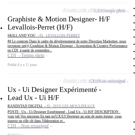
Ajouter cette offre à ma sélection
CDI
Temps plein
Graphiste & Motion Designer- H/F
Levallois-Perret (H/F)
SKILL AND YOU -
92 - LEVALLOIS-PERRET
## Le contexte Dans le cadre du développement de notre Direction Marketing, nous
recrutons un(e) Graphiste & Motion Designer - Acquisition & Creative Performance
en CDI, à partir de septembre...
CDI - Temps plein
Publié il y a 11 jours
Ajouter cette offre à ma sélection
CDI
Non renseigné
Ux - Ui Designer Expérimenté -
Lead Ux - Ui H/F
RANDSTAD DIGITAL -
92 - ISSY-LES-MOULINEAUX
POSTE : Ux - Ui Designer Expérimenté - Lead Ux - Ui H/F DESCRIPTION :
your job Vos missions En tant qu'UX/UI Designer au sein de notre équipe, vous
jouerez un rôle clé dans l'élaboration et...
CDI - Non renseigné