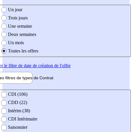
e création de l'offre
Un jour
Trois jours
Une semaine
Deux semaines
Un mois
Toutes les offres
er
le filtre de date de création de l'offre
les filtres de types de
Contrat
de contrat
CDI (106)
CDD (22)
Intérim (38)
CDI Intérimaire
Saisonnier