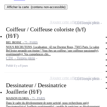
Afficher la carte
(contenu non-accessible)
Ajouter cette offre à ma sélection
CDI
Temps plein
Coiffeur / Coiffeuse coloriste (h/f)
(H/F)
BEL IROISE -
75 - PARIS
NOUS RECRUTONS, Localisation : 42 rue Docteur Roux, 75015 Paris. Le salon
Bel Iroise agrandit son équipe ! Vous êtes un coiffeur / une coiffeuse passionné(e),
expérimenté(e). Vos compétences clés...
CDI - Temps plein
Publié il y a 8 jours
Ajouter cette offre à ma sélection
CDI
Temps plein
Dessinateur / Dessinatrice
Joaillerie (H/F)
MAISON ELORIA -
75 - PARIS
Dans le cadre du développement de notre activité, nous recherchons un(e)
Dessinateur(trice) Joaillerie expérimenté(e), capable de participer au développement