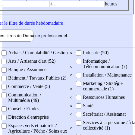
heures
er
le filtre de durée hebdomadaire
les filtres de
Domaine pro
fessionnel
ne professionel
Achats / Comptabilité / Gestion
Industrie (50)
Arts / Artisanat d'art (52)
Informatique /
Télécommunication (7)
Banque / Assurance
Installation / Maintenance
Bâtiment / Travaux Publics (2)
Marketing / Stratégie
Commerce / Vente (5)
commerciale (1)
Communication /
Ressources Humaines
Multimédia (49)
Santé
Conseil / Etudes
Secrétariat / Assistanat
Direction d'entreprise
Services à la personne / à l
Espaces verts et naturels /
collectivité (1)
Agriculture / Pêche / Soins aux