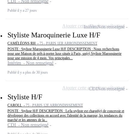
CDI - Non renseigné
Publié il y a 27 jours
Ajouter cette offre à ma sélection
Intérim
Non renseigné
Styliste Maroquinerie Luxe H/F
CAMÉLÉONS RH -
75 - PARIS 1ER ARRONDISSEMENT
POSTE : Styliste Maroquinerie Luxe H/F DESCRIPTION : Nous recherchons
pour une Maison de prêt-à-porter luxe située à Paris, un(e) Styliste Maroquinerie
pour une mission de 4 mois. Vos principales...
Intérim - Non renseigné
Publié il y a plus de 30 jours
Ajouter cette offre à ma sélection
CDI
Non renseigné
Styliste H/F
CAROLL -
75 - PARIS 12E ARRONDISSEMENT
POSTE : Styliste H/F DESCRIPTION : Le/la styliste est chargé(e) de concevoir et
développer des collections en accord avec l'identité de la marque, les tendances du
marché et les attentes de la...
CDI - Non renseigné