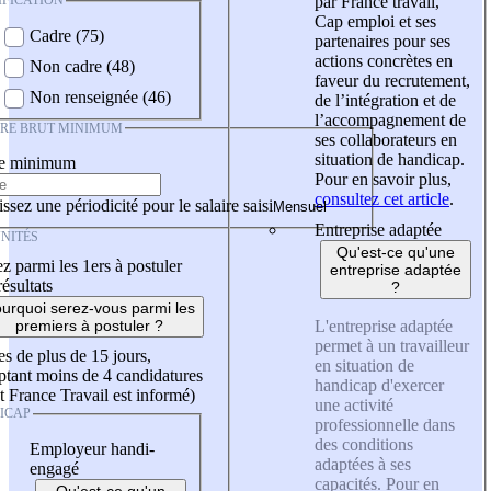
IFICATION
par France travail,
Cap emploi et ses
Cadre (75)
partenaires pour ses
actions concrètes en
Non cadre (48)
faveur du recrutement,
Non renseignée (46)
de l’intégration et de
l’accompagnement de
IRE BRUT MINIMUM
ses collaborateurs en
situation de handicap.
re minimum
Pour en savoir plus,
consultez cet article
.
ssez une périodicité pour le salaire saisi
Entreprise adaptée
NITÉS
Qu'est-ce qu'une
z parmi les 1ers à postuler
entreprise adaptée
résultats
?
urquoi serez-vous parmi les
L'entreprise adaptée
premiers à postuler ?
permet à un travailleur
es de plus de 15 jours,
en situation de
tant moins de 4 candidatures
handicap d'exercer
t France Travail est informé)
une activité
ICAP
professionnelle dans
des conditions
Employeur handi-
adaptées à ses
engagé
capacités. Pour en
Qu'est-ce qu'un