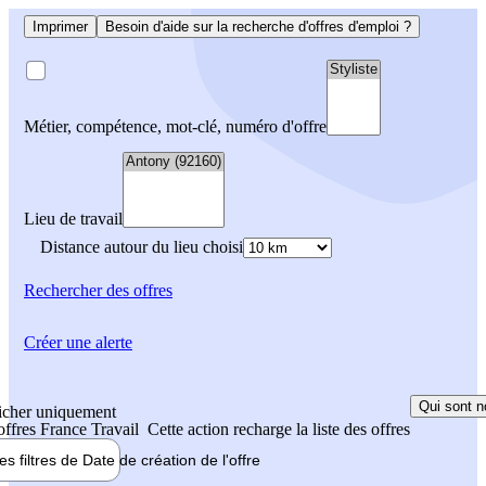
Imprimer
Besoin d'aide sur la recherche d'offres d'emploi ?
Métier, compétence, mot-clé, numéro d'offre
Lieu de travail
Distance autour du lieu choisi
Rechercher
des offres
Créer une alerte
Qui sont n
icher uniquement
 offres France Travail
Cette action recharge la liste des offres
les filtres de
Date de création
de l'offre