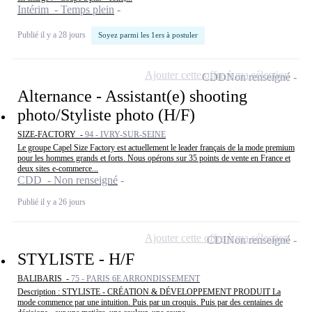
Intérim - Temps plein
Publié il y a 28 jours
Soyez parmi les 1ers à postuler
Ajouter cette offre à ma sélection
CDD
Non renseigné
Alternance - Assistant(e) shooting
photo/Styliste photo (H/F)
SIZE-FACTORY -
94 - IVRY-SUR-SEINE
Le groupe Capel Size Factory est actuellement le leader français de la mode premium
pour les hommes grands et forts. Nous opérons sur 35 points de vente en France et
deux sites e-commerce...
CDD - Non renseigné
Publié il y a 26 jours
Ajouter cette offre à ma sélection
CDI
Non renseigné
STYLISTE - H/F
BALIBARIS -
75 - PARIS 6E ARRONDISSEMENT
Description : STYLISTE - CRÉATION & DÉVELOPPEMENT PRODUIT La
mode commence par une intuition. Puis par un croquis. Puis par des centaines de