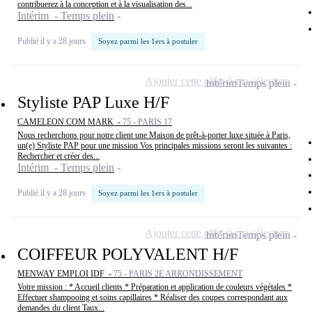
contribuerez à la conception et à la visualisation des...
Intérim - Temps plein
Publié il y a 28 jours
Soyez parmi les 1ers à postuler
Ajouter cette offre à ma sélection
Intérim
Temps plein
Styliste PAP Luxe H/F
CAMELEON COM MARK -
75 - PARIS 17
Nous recherchons pour notre client une Maison de prêt-à-porter luxe située à Paris,
un(e) Styliste PAP pour une mission Vos principales missions seront les suivantes :
Rechercher et créer des...
Intérim - Temps plein
Publié il y a 28 jours
Soyez parmi les 1ers à postuler
Ajouter cette offre à ma sélection
Intérim
Temps plein
COIFFEUR POLYVALENT H/F
MENWAY EMPLOI IDF -
75 - PARIS 2E ARRONDISSEMENT
Votre mission : * Accueil clients * Préparation et application de couleurs végétales *
Effectuer shampooing et soins capillaires * Réaliser des coupes correspondant aux
demandes du client Taux...