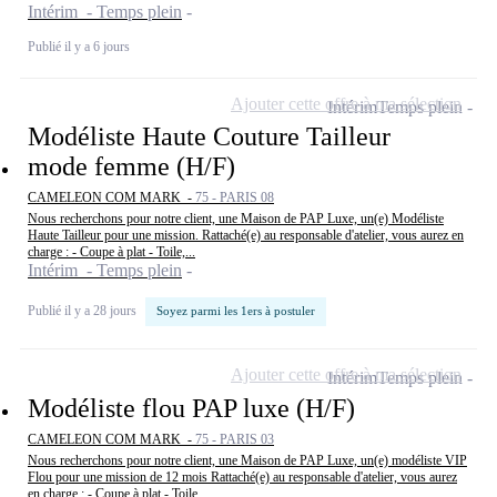
Intérim - Temps plein
Publié il y a 6 jours
Ajouter cette offre à ma sélection
Intérim
Temps plein
Modéliste Haute Couture Tailleur
mode femme (H/F)
CAMELEON COM MARK -
75 - PARIS 08
Nous recherchons pour notre client, une Maison de PAP Luxe, un(e) Modéliste
Haute Tailleur pour une mission. Rattaché(e) au responsable d'atelier, vous aurez en
charge : - Coupe à plat - Toile,...
Intérim - Temps plein
Publié il y a 28 jours
Soyez parmi les 1ers à postuler
Ajouter cette offre à ma sélection
Intérim
Temps plein
Modéliste flou PAP luxe (H/F)
CAMELEON COM MARK -
75 - PARIS 03
Nous recherchons pour notre client, une Maison de PAP Luxe, un(e) modéliste VIP
Flou pour une mission de 12 mois Rattaché(e) au responsable d'atelier, vous aurez
en charge : - Coupe à plat - Toile,...