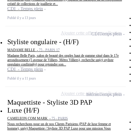
créatif de collections de joaillerie et...
CDI - Temps plein
Publié il y a 13 jours
Ajouter cette offre à ma sélection
CDI
Temps plein
Styliste ongulaire - (H/F)
MADAME BELLE -
75 - PARIS 17
Madame Belle Paris, salon de beauté des ongles haut de gamme situé dans le 17e
arrondissement (5 avenue de Villiers, Métro Villiers), recherche un(e) styliste
ongulaire confirmé(e) pour rejoindre son...
CDI - Temps plein
Publié il y a 11 jours
Ajouter cette offre à ma sélection
Intérim
Temps plein
Maquettiste - Styliste 3D PAP
Luxe (H/F)
CAMELEON COM MARK -
75 - PARIS
Nous recherchons pour un de nos Clients Parisiens (PAP de luxe femme et
homme), un(e) Maquettiste / Styliste 3D PAP Luxe pour une mission Vous