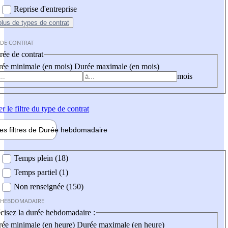
Reprise d'entreprise
plus
de types de contrat
 DE CONTRAT
ée de contrat
ée minimale (en mois)
Durée maximale (en mois)
mois
er
le filtre du type de contrat
les filtres de
Durée hebdo
madaire
 hebdomadaire
Temps plein (18)
Temps partiel (1)
Non renseignée (150)
 HEBDOMADAIRE
cisez la durée hebdomadaire :
ée minimale (en heure)
Durée maximale (en heure)