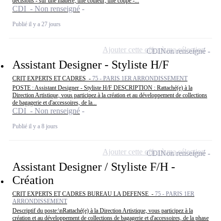
décisions - sur une matière, une couleur, une coupe -...
CDI - Non renseigné
Publié il y a 27 jours
Ajouter cette offre à ma sélection
CDI
Non renseigné
Assistant Designer - Styliste H/F
CRIT EXPERTS ET CADRES -
75 - PARIS 1ER ARRONDISSEMENT
POSTE : Assistant Designer - Styliste H/F DESCRIPTION : Rattaché(e) à la
Direction Artistique, vous participez à la création et au développement de collections
de bagagerie et d'accessoires, de la...
CDI - Non renseigné
Publié il y a 8 jours
Ajouter cette offre à ma sélection
CDI
Non renseigné
Assistant Designer / Styliste F/H -
Création
CRIT EXPERTS ET CADRES BUREAU LA DEFENSE -
75 - PARIS 1ER
ARRONDISSEMENT
Descriptif du poste:\nRattaché(e) à la Direction Artistique, vous participez à la
création et au développement de collections de bagagerie et d'accessoires, de la phase