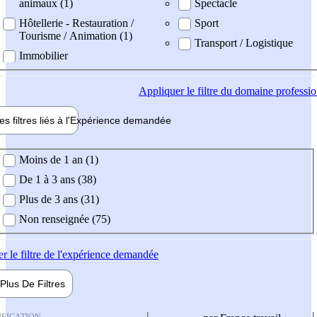
animaux (1)
Spectacle
Hôtellerie - Restauration /
Sport
Tourisme / Animation (1)
Transport / Logistique
Immobilier
Appliquer
le filtre du domaine professi
es filtres liés à l'
Expérience
demandée
ience demandée
Moins de 1 an (1)
De 1 à 3 ans (38)
Plus de 3 ans (31)
Non renseignée (75)
er
le filtre de l'expérience demandée
Plus De
Filtres