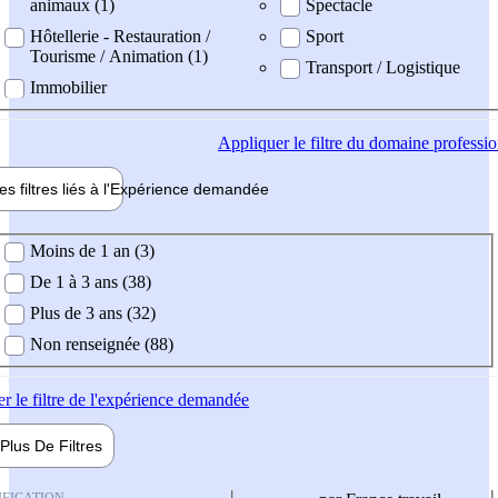
animaux (1)
Spectacle
Hôtellerie - Restauration /
Sport
Tourisme / Animation (1)
Transport / Logistique
Immobilier
Appliquer
le filtre du domaine professi
es filtres liés à l'
Expérience
demandée
ience demandée
Moins de 1 an (3)
De 1 à 3 ans (38)
Plus de 3 ans (32)
Non renseignée (88)
er
le filtre de l'expérience demandée
Plus De
Filtres