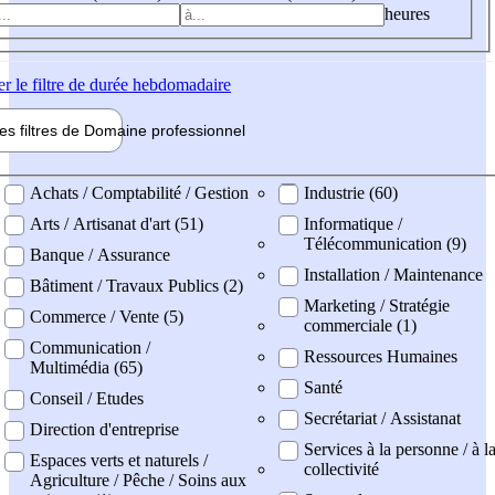
heures
er
le filtre de durée hebdomadaire
les filtres de
Domaine pro
fessionnel
ne professionel
Achats / Comptabilité / Gestion
Industrie (60)
Arts / Artisanat d'art (51)
Informatique /
Télécommunication (9)
Banque / Assurance
Installation / Maintenance
Bâtiment / Travaux Publics (2)
Marketing / Stratégie
Commerce / Vente (5)
commerciale (1)
Communication /
Ressources Humaines
Multimédia (65)
Santé
Conseil / Etudes
Secrétariat / Assistanat
Direction d'entreprise
Services à la personne / à l
Espaces verts et naturels /
collectivité
Agriculture / Pêche / Soins aux