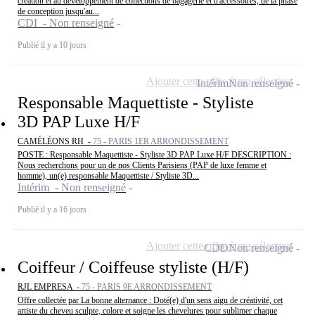
création et au développement de collections de bagagerie et d'accessoires, de la phase
de conception jusqu'au...
CDI - Non renseigné
Publié il y a 10 jours
Ajouter cette offre à ma sélection
Intérim
Non renseigné
Responsable Maquettiste - Styliste
3D PAP Luxe H/F
CAMÉLÉONS RH -
75 - PARIS 1ER ARRONDISSEMENT
POSTE : Responsable Maquettiste - Styliste 3D PAP Luxe H/F DESCRIPTION :
Nous recherchons pour un de nos Clients Parisiens (PAP de luxe femme et
homme), un(e) responsable Maquettiste / Styliste 3D...
Intérim - Non renseigné
Publié il y a 16 jours
Ajouter cette offre à ma sélection
CDD
Non renseigné
Coiffeur / Coiffeuse styliste (H/F)
RJL EMPRESA -
75 - PARIS 9E ARRONDISSEMENT
Offre collectée par La bonne alternance : Doté(e) d'un sens aigu de créativité, cet
artiste du cheveu sculpte, colore et soigne les chevelures pour sublimer chaque