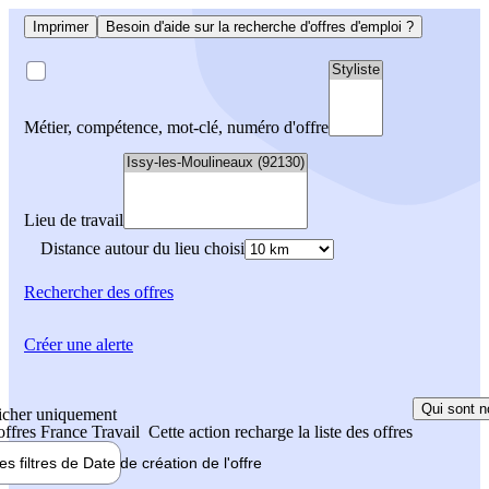
Imprimer
Besoin d'aide sur la recherche d'offres d'emploi ?
Métier, compétence, mot-clé, numéro d'offre
Lieu de travail
Distance autour du lieu choisi
Rechercher
des offres
Créer une alerte
Qui sont n
icher uniquement
 offres France Travail
Cette action recharge la liste des offres
les filtres de
Date de création
de l'offre