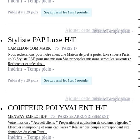
Intérim - Temps plein
Publié il y a 29 jours
Soyez parmi les 1ers à postuler
Ajouter cette offre à ma sélection
Intérim
Temps plein
Styliste PAP Luxe H/F
CAMELEON COM MARK -
75 - PARIS 17
Nous recherchons pour notre client une Maison de prêt-à-porter luxe située à Paris,
un(e) Styliste PAP pour une mission Vos principales missions seront les suivantes :
Rechercher et créer des...
Intérim - Temps plein
Publié il y a 29 jours
Soyez parmi les 1ers à postuler
Ajouter cette offre à ma sélection
Intérim
Temps plein
COIFFEUR POLYVALENT H/F
MENWAY EMPLOI IDF -
75 - PARIS 2E ARRONDISSEMENT
Votre mission : * Accueil clients * Préparation et application de couleurs végétales *
Effectuer shampooing et soins capillaires * Réaliser des coupes correspondant aux
demandes du client Taux...
Intérim - Temps plein