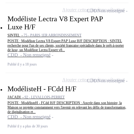
Ajouter cette offre à ma sélection
CDD
Non renseigné
Modéliste Lectra V8 Expert PAP
Luxe H/F
SINTEL -
75 - PARIS 1ER ARRONDISSEMENT
POSTE : Modéliste Lectra V8 Expert PAP Luxe H/F DESCRIPTION : SINTEL
recherche pour l'un de ses clients, société française spécialisée dans le prêt-à-porter
de luxe, un Modéliste Lectra Expert v8...
CDD - Non renseigné
Publié il y a 18 jours
Ajouter cette offre à ma sélection
CDD
Non renseigné
ModélisteH - FCdd H/F
JACADI -
92 - LEVALLOIS-PERRET
POSTE : ModélisteH - FCdd H/F DESCRIPTION : Ancrée dans son histoire, la
Maison se projette constamment vers l'avenir en relevant les défis de transformation,
de digitalisation et...
CDD - Non renseigné
Publié il y a plus de 30 jours