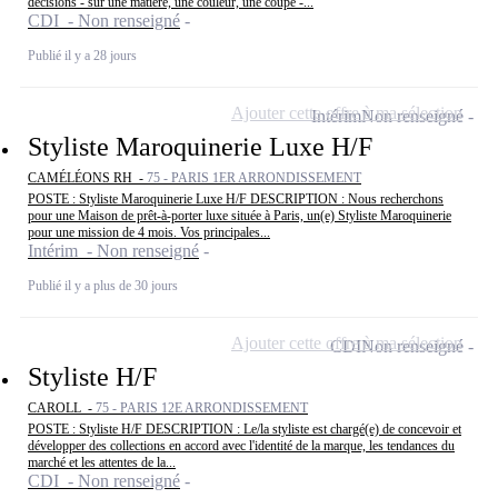
décisions - sur une matière, une couleur, une coupe -...
CDI - Non renseigné
Publié il y a 28 jours
Ajouter cette offre à ma sélection
Intérim
Non renseigné
Styliste Maroquinerie Luxe H/F
CAMÉLÉONS RH -
75 - PARIS 1ER ARRONDISSEMENT
POSTE : Styliste Maroquinerie Luxe H/F DESCRIPTION : Nous recherchons
pour une Maison de prêt-à-porter luxe située à Paris, un(e) Styliste Maroquinerie
pour une mission de 4 mois. Vos principales...
Intérim - Non renseigné
Publié il y a plus de 30 jours
Ajouter cette offre à ma sélection
CDI
Non renseigné
Styliste H/F
CAROLL -
75 - PARIS 12E ARRONDISSEMENT
POSTE : Styliste H/F DESCRIPTION : Le/la styliste est chargé(e) de concevoir et
développer des collections en accord avec l'identité de la marque, les tendances du
marché et les attentes de la...
CDI - Non renseigné