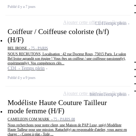
Publié il y a 7 jours
Ajouter cette offre à ma sélection
CDI
Temps plein
Coiffeur / Coiffeuse coloriste (h/f)
(H/F)
BEL IROISE -
75 - PARIS
NOUS RECRUTONS, Localisation : 42 rue Docteur Roux, 75015 Paris. Le salon
Bel Iroise agrandit son équipe ! Vous êtes un coiffeur / une coiffeuse passionné(e),
expérimenté(e). Vos compétences clés...
CDI - Temps plein
Publié il y a 9 jours
Ajouter cette offre à ma sélection
Intérim
Temps plein
Modéliste Haute Couture Tailleur
mode femme (H/F)
CAMELEON COM MARK -
75 - PARIS 08
Nous recherchons pour notre client, une Maison de PAP Luxe, un(e) Modéliste
Haute Tailleur pour une mission. Rattaché(e) au responsable d'atelier, vous aurez en
charge : - Coupe à plat - Toile,...