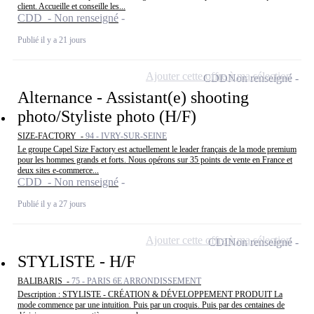
client. Accueille et conseille les...
CDD - Non renseigné
Publié il y a 21 jours
Ajouter cette offre à ma sélection
CDD
Non renseigné
Alternance - Assistant(e) shooting
photo/Styliste photo (H/F)
SIZE-FACTORY -
94 - IVRY-SUR-SEINE
Le groupe Capel Size Factory est actuellement le leader français de la mode premium
pour les hommes grands et forts. Nous opérons sur 35 points de vente en France et
deux sites e-commerce...
CDD - Non renseigné
Publié il y a 27 jours
Ajouter cette offre à ma sélection
CDI
Non renseigné
STYLISTE - H/F
BALIBARIS -
75 - PARIS 6E ARRONDISSEMENT
Description : STYLISTE - CRÉATION & DÉVELOPPEMENT PRODUIT La
mode commence par une intuition. Puis par un croquis. Puis par des centaines de