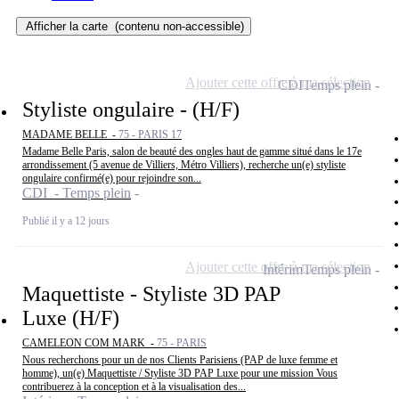
Afficher la carte
(contenu non-accessible)
Ajouter cette offre à ma sélection
CDI
Temps plein
Styliste ongulaire - (H/F)
MADAME BELLE -
75 - PARIS 17
Madame Belle Paris, salon de beauté des ongles haut de gamme situé dans le 17e
arrondissement (5 avenue de Villiers, Métro Villiers), recherche un(e) styliste
ongulaire confirmé(e) pour rejoindre son...
CDI - Temps plein
Publié il y a 12 jours
Ajouter cette offre à ma sélection
Intérim
Temps plein
Maquettiste - Styliste 3D PAP
Luxe (H/F)
CAMELEON COM MARK -
75 - PARIS
Nous recherchons pour un de nos Clients Parisiens (PAP de luxe femme et
homme), un(e) Maquettiste / Styliste 3D PAP Luxe pour une mission Vous
contribuerez à la conception et à la visualisation des...