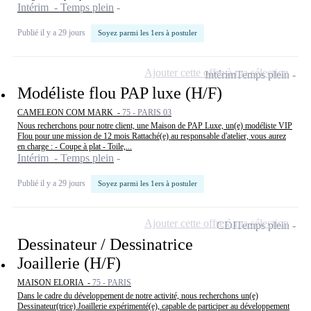
Intérim - Temps plein
Publié il y a 29 jours
Soyez parmi les 1ers à postuler
Ajouter cette offre à ma sélection
Intérim
Temps plein
Modéliste flou PAP luxe (H/F)
CAMELEON COM MARK -
75 - PARIS 03
Nous recherchons pour notre client, une Maison de PAP Luxe, un(e) modéliste VIP
Flou pour une mission de 12 mois Rattaché(e) au responsable d'atelier, vous aurez
en charge : - Coupe à plat - Toile,...
Intérim - Temps plein
Publié il y a 29 jours
Soyez parmi les 1ers à postuler
Ajouter cette offre à ma sélection
CDI
Temps plein
Dessinateur / Dessinatrice
Joaillerie (H/F)
MAISON ELORIA -
75 - PARIS
Dans le cadre du développement de notre activité, nous recherchons un(e)
Dessinateur(trice) Joaillerie expérimenté(e), capable de participer au développement