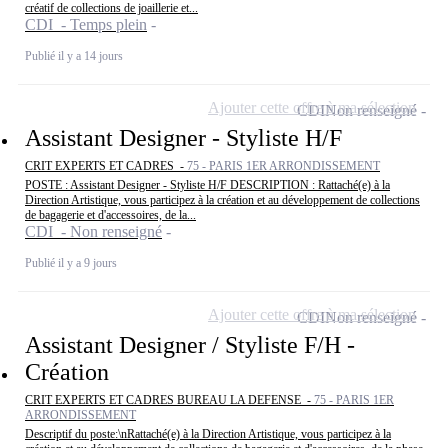
créatif de collections de joaillerie et...
CDI - Temps plein
Publié il y a 14 jours
Ajouter cette offre à ma sélection
CDI
Non renseigné
Assistant Designer - Styliste H/F
CRIT EXPERTS ET CADRES -
75 - PARIS 1ER ARRONDISSEMENT
POSTE : Assistant Designer - Styliste H/F DESCRIPTION : Rattaché(e) à la
Direction Artistique, vous participez à la création et au développement de collections
de bagagerie et d'accessoires, de la...
CDI - Non renseigné
Publié il y a 9 jours
Ajouter cette offre à ma sélection
CDI
Non renseigné
Assistant Designer / Styliste F/H -
Création
CRIT EXPERTS ET CADRES BUREAU LA DEFENSE -
75 - PARIS 1ER
ARRONDISSEMENT
Descriptif du poste:\nRattaché(e) à la Direction Artistique, vous participez à la