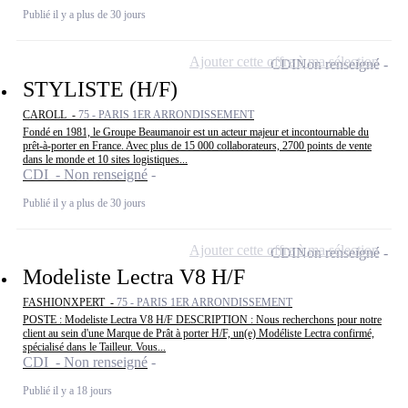
Publié il y a plus de 30 jours
Ajouter cette offre à ma sélection
CDI
Non renseigné
STYLISTE (H/F)
CAROLL -
75 - PARIS 1ER ARRONDISSEMENT
Fondé en 1981, le Groupe Beaumanoir est un acteur majeur et incontournable du
prêt-à-porter en France. Avec plus de 15 000 collaborateurs, 2700 points de vente
dans le monde et 10 sites logistiques...
CDI - Non renseigné
Publié il y a plus de 30 jours
Ajouter cette offre à ma sélection
CDI
Non renseigné
Modeliste Lectra V8 H/F
FASHIONXPERT -
75 - PARIS 1ER ARRONDISSEMENT
POSTE : Modeliste Lectra V8 H/F DESCRIPTION : Nous recherchons pour notre
client au sein d'une Marque de Prât à porter H/F, un(e) Modéliste Lectra confirmé,
spécialisé dans le Tailleur. Vous...
CDI - Non renseigné
Publié il y a 18 jours