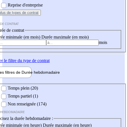
Reprise d'entreprise
plus
de types de contrat
 DE CONTRAT
ée de contrat
ée minimale (en mois)
Durée maximale (en mois)
mois
er
le filtre du type de contrat
les filtres de
Durée hebdo
madaire
 hebdomadaire
Temps plein (20)
Temps partiel (1)
Non renseignée (174)
 HEBDOMADAIRE
cisez la durée hebdomadaire :
ée minimale (en heure)
Durée maximale (en heure)