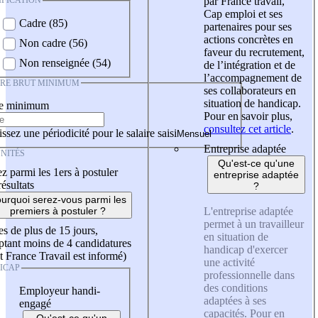
IFICATION
par France travail,
Cap emploi et ses
Cadre (85)
partenaires pour ses
actions concrètes en
Non cadre (56)
faveur du recrutement,
Non renseignée (54)
de l’intégration et de
l’accompagnement de
IRE BRUT MINIMUM
ses collaborateurs en
situation de handicap.
re minimum
Pour en savoir plus,
consultez cet article
.
ssez une périodicité pour le salaire saisi
Entreprise adaptée
NITÉS
Qu'est-ce qu'une
z parmi les 1ers à postuler
entreprise adaptée
résultats
?
urquoi serez-vous parmi les
L'entreprise adaptée
premiers à postuler ?
permet à un travailleur
es de plus de 15 jours,
en situation de
tant moins de 4 candidatures
handicap d'exercer
t France Travail est informé)
une activité
ICAP
professionnelle dans
des conditions
Employeur handi-
adaptées à ses
engagé
capacités. Pour en
Qu'est-ce qu'un