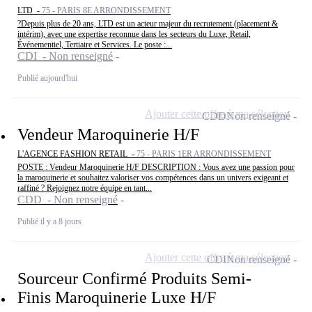
LTD -
75 - PARIS 8E ARRONDISSEMENT
?Depuis plus de 20 ans, LTD est un acteur majeur du recrutement (placement &
intérim), avec une expertise reconnue dans les secteurs du Luxe, Retail,
Événementiel, Tertiaire et Services. Le poste :...
CDI - Non renseigné
Publié aujourd'hui
Ajouter cette offre à ma sélection
CDD
Non renseigné
Vendeur Maroquinerie H/F
L'AGENCE FASHION RETAIL -
75 - PARIS 1ER ARRONDISSEMENT
POSTE : Vendeur Maroquinerie H/F DESCRIPTION : Vous avez une passion pour
la maroquinerie et souhaitez valoriser vos compétences dans un univers exigeant et
raffiné ? Rejoignez notre équipe en tant...
CDD - Non renseigné
Publié il y a 8 jours
Ajouter cette offre à ma sélection
CDI
Non renseigné
Sourceur Confirmé Produits Semi-
Finis Maroquinerie Luxe H/F