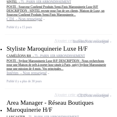
SINTEL -
75 - PARIS 1ER ARRONDISSEMENT
POSTE : Sourceur Confirmé Produits Semi-Finis Maroquinerie Luxe H/F
DESCRIPTION : SINTEL recrute pour l'un de ses clients, Maison de Luxe, un
Sourceur Confirmé Produits Semi-Finis Maroquinerie...
CDI - Non renseigné
Publié il y a 15 jours
Ajouter cette offre à ma sélection
Intérim
Non renseigné
Styliste Maroquinerie Luxe H/F
CAMÉLÉONS RH -
75 - PARIS 1ER ARRONDISSEMENT
POSTE : Styliste Maroquinerie Luxe H/F DESCRIPTION : Nous recherchons
pour une Maison de prêt-à-porter luxe située à Paris, un(e) Styliste Maroquinerie
pour une mission de 4 mois. Vos principales...
Intérim - Non renseigné
Publié il y a plus de 30 jours
Ajouter cette offre à ma sélection
CDI
Non renseigné
Area Manager - Réseau Boutiques
Maroquinerie H/F