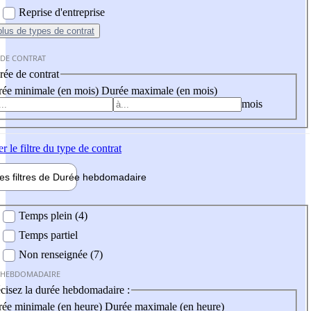
Reprise d'entreprise
plus
de types de contrat
 DE CONTRAT
ée de contrat
ée minimale (en mois)
Durée maximale (en mois)
mois
er
le filtre du type de contrat
les filtres de
Durée hebdo
madaire
 hebdomadaire
Temps plein (4)
Temps partiel
Non renseignée (7)
 HEBDOMADAIRE
cisez la durée hebdomadaire :
ée minimale (en heure)
Durée maximale (en heure)