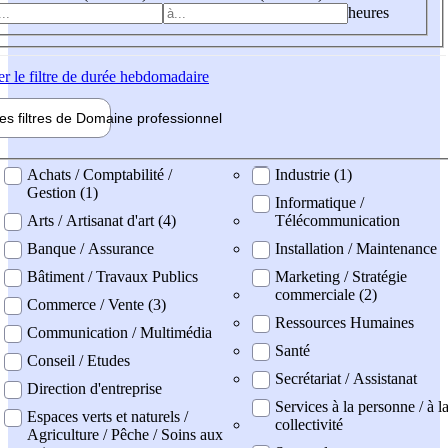
heures
er
le filtre de durée hebdomadaire
les filtres de
Domaine pro
fessionnel
ne professionel
Achats / Comptabilité /
Industrie (1)
Gestion (1)
Informatique /
Arts / Artisanat d'art (4)
Télécommunication
Banque / Assurance
Installation / Maintenance
Bâtiment / Travaux Publics
Marketing / Stratégie
commerciale (2)
Commerce / Vente (3)
Ressources Humaines
Communication / Multimédia
Santé
Conseil / Etudes
Secrétariat / Assistanat
Direction d'entreprise
Services à la personne / à l
Espaces verts et naturels /
collectivité
Agriculture / Pêche / Soins aux