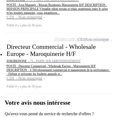
LANCASTER -
75 - PARIS 1ER ARRONDISSEMENT
POSTE : Area Manager - Réseau Boutiques Maroquinerie H/F DESCRIPTION :
MISSION PRINCIPALE Véritable pilote terrain et relais stratégique entre le siège
et les équipes magasins, vous garantissez...
CDI - Non renseigné
Publié il y a plus de 30 jours
Ajouter cette offre à ma sélection
CDI
Non renseigné
Directeur Commercial - Wholesale
Europe - Maroquinerie H/F
JOB2BEDONE -
75 - PARIS 1ER ARRONDISSEMENT
POSTE : Directeur Commercial - Wholesale Europe - Maroquinerie H/F
DESCRIPTION : 1/ Développement commercial et management de la performance :
- Définir et présenter les budgets annuels et...
CDI - Non renseigné
Publié il y a plus de 30 jours
Votre avis nous intéresse
Qu'avez-vous pensé du service de recherche d'offres ?