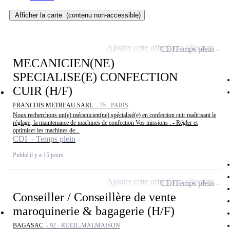
Afficher la carte
(contenu non-accessible)
Ajouter cette offre à ma sélection
CDI
Temps plein
MECANICIEN(NE)
SPECIALISE(E) CONFECTION
CUIR (H/F)
FRANCOIS METREAU SARL -
75 - PARIS
Nous recherchons un(e) mécanicien(ne) spécialisé(e) en confection cuir maîtrisant le
réglage, la maintenance de machines de confection Vos missions : - Régler et
optimiser les machines de...
CDI - Temps plein
Publié il y a 15 jours
Ajouter cette offre à ma sélection
CDI
Temps plein
Conseiller / Conseillère de vente
maroquinerie & bagagerie (H/F)
BAGASAC -
92 - RUEIL-MALMAISON