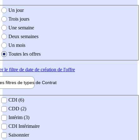
e création de l'offre
Un jour
Trois jours
Une semaine
Deux semaines
Un mois
Toutes les offres
er
le filtre de date de création de l'offre
les filtres de types de
Contrat
de contrat
CDI (6)
CDD (2)
Intérim (3)
CDI Intérimaire
Saisonnier