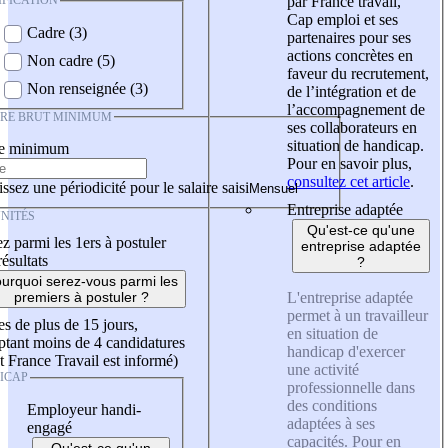
IFICATION
par France travail,
Cap emploi et ses
Cadre (3)
partenaires pour ses
actions concrètes en
Non cadre (5)
faveur du recrutement,
Non renseignée (3)
de l’intégration et de
l’accompagnement de
IRE BRUT MINIMUM
ses collaborateurs en
situation de handicap.
re minimum
Pour en savoir plus,
consultez cet article
.
ssez une périodicité pour le salaire saisi
Entreprise adaptée
NITÉS
Qu'est-ce qu'une
z parmi les 1ers à postuler
entreprise adaptée
résultats
?
urquoi serez-vous parmi les
L'entreprise adaptée
premiers à postuler ?
permet à un travailleur
es de plus de 15 jours,
en situation de
tant moins de 4 candidatures
handicap d'exercer
t France Travail est informé)
une activité
ICAP
professionnelle dans
des conditions
Employeur handi-
adaptées à ses
engagé
capacités. Pour en
Qu'est-ce qu'un