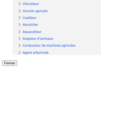
Fermer
Fermer
le détail de l'offre
/
Offre
sur
Offre précéden