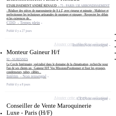
ETABLISSEMENT ANDRÉ RENAUD -
75 - PARIS 13E ARRONDISSEMENT
- Réaliser des pièces de maroquinerie de A à Z, avec rigueur et minutie - Maîtriser et
perfectionner les techniques artisanales de montage et piquage - Respecter les délais
et les exigences de...
CDD - Temps plein
Publié il y a 27 jours
Ajouter cette offre à ma sélection
Intérim
Non renseigné
Monteur Gaineur H/f
92 - SURESNES
Le Cercle Intérimaire, spécialisé dans le domaine de la climatisation, recherche pour
l'un de ses clients un : Gaineur H/F Vos MissionsPositionner et fixer les groupes,
condenseurs, tubes, câbles...
Intérim - Non renseigné
Publié il y a 8 jours
Ajouter cette offre à ma sélection
CDI
Non renseigné
Conseiller de Vente Maroquinerie
Luxe - Paris (H/F)