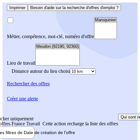
Imprimer
Besoin d'aide sur la recherche d'offres d'emploi ?
Métier, compétence, mot-clé, numéro d'offre
Lieu de travail
Distance autour du lieu choisi
Rechercher
des offres
Créer une alerte
Qui sont n
icher uniquement
 offres France Travail
Cette action recharge la liste des offres
les filtres de
Date de création
de l'offre