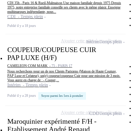
CDI 35h - Paris 16 & Rueil-Malmaison Une maison familiale depuis 1975 Depuis
1975, notre entreprise familiale conseille ses clients avec le même plaisir. Enseigne
multimarques indépendante, nous...
CDI - Temps plein
Publié il y a 18 jours
Ajouter cette offre à ma sélection
Intérim
Temps plein
COUPEUR/COUPEUSE CUIR
PAP LUXE (H/F)
CAMELEON COM MARK -
75 - PARIS 17
Nous recherchons pour un de nos Clients Parisiens (Maison de Haute Couture,
PAP Luxe et Créateur), un(e) coupeur/coupeuse Cuir pour une mission de 3 mois.
Vous aurez en charge de : - Couper,...
Intérim - Temps plein
Publié il y a 28 jours
Soyez parmi les 1ers à postuler
Ajouter cette offre à ma sélection
CDD
Temps plein
Maroquinier expérimenté F/H -
Etablissement André Renaud