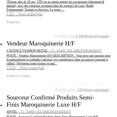
?Depuis plus de 20 ans, LTD est un acteur majeur du recrutement (placement &
intérim), avec une expertise reconnue dans les secteurs du Luxe, Retail,
Événementiel, Tertiaire et Services. Le poste :...
CDI - Non renseigné
Publié hier
Ajouter cette offre à ma sélection
CDD
Non renseigné
Vendeur Maroquinerie H/F
L'AGENCE FASHION RETAIL -
75 - PARIS 1ER ARRONDISSEMENT
POSTE : Vendeur Maroquinerie H/F DESCRIPTION : Vous avez une passion pour
la maroquinerie et souhaitez valoriser vos compétences dans un univers exigeant et
raffiné ? Rejoignez notre équipe en tant...
CDD - Non renseigné
Publié il y a 9 jours
Ajouter cette offre à ma sélection
CDI
Non renseigné
Sourceur Confirmé Produits Semi-
Finis Maroquinerie Luxe H/F
SINTEL -
75 - PARIS 1ER ARRONDISSEMENT
POSTE : Sourceur Confirmé Produits Semi-Finis Maroquinerie Luxe H/F