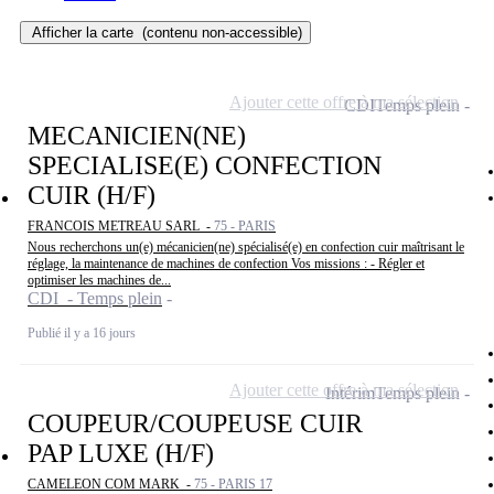
Afficher la carte
(contenu non-accessible)
Ajouter cette offre à ma sélection
CDI
Temps plein
MECANICIEN(NE)
SPECIALISE(E) CONFECTION
CUIR (H/F)
FRANCOIS METREAU SARL -
75 - PARIS
Nous recherchons un(e) mécanicien(ne) spécialisé(e) en confection cuir maîtrisant le
réglage, la maintenance de machines de confection Vos missions : - Régler et
optimiser les machines de...
CDI - Temps plein
Publié il y a 16 jours
Ajouter cette offre à ma sélection
Intérim
Temps plein
COUPEUR/COUPEUSE CUIR
PAP LUXE (H/F)
CAMELEON COM MARK -
75 - PARIS 17