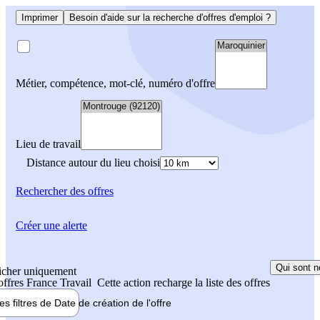
Imprimer
Besoin d'aide sur la recherche d'offres d'emploi ?
Métier, compétence, mot-clé, numéro d'offre
Lieu de travail
Distance autour du lieu choisi
Rechercher
des offres
Créer une alerte
Qui sont n
icher uniquement
 offres France Travail
Cette action recharge la liste des offres
les filtres de
Date de création
de l'offre