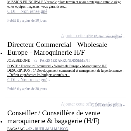
MISSION PRINCIPALE Véritable pilote terrain et relais stratégique entre le siège
et les équipes magasins, vous garantissez...
CDI - Non renseigné
Publié il y a plus de 30 jours
Ajouter cette offre à ma sélection
CDI
Non renseigné
Directeur Commercial - Wholesale
Europe - Maroquinerie H/F
JOB2BEDONE -
75 - PARIS 1ER ARRONDISSEMENT
POSTE : Directeur Commercial - Wholesale Europe - Maroquinerie H/F
DESCRIPTION : 1/ Développement commercial et management de la performance :
- Définir et présenter les budgets annuels et...
CDI - Non renseigné
Publié il y a plus de 30 jours
Ajouter cette offre à ma sélection
CDI
Temps plein
Conseiller / Conseillère de vente
maroquinerie & bagagerie (H/F)
BAGASAC -
92 - RUEIL-MALMAISON