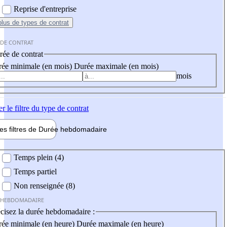
Reprise d'entreprise
plus
de types de contrat
 DE CONTRAT
ée de contrat
ée minimale (en mois)
Durée maximale (en mois)
mois
er
le filtre du type de contrat
les filtres de
Durée hebdo
madaire
 hebdomadaire
Temps plein (4)
Temps partiel
Non renseignée (8)
 HEBDOMADAIRE
cisez la durée hebdomadaire :
ée minimale (en heure)
Durée maximale (en heure)