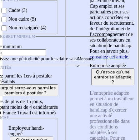
IFICATION
par France travail,
Cap emploi et ses
Cadre (3)
partenaires pour ses
actions concrètes en
Non cadre (5)
faveur du recrutement,
Non renseignée (4)
de l’intégration et de
l’accompagnement de
IRE BRUT MINIMUM
ses collaborateurs en
situation de handicap.
re minimum
Pour en savoir plus,
consultez cet article
.
ssez une périodicité pour le salaire saisi
Entreprise adaptée
NITÉS
Qu'est-ce qu'une
z parmi les 1ers à postuler
entreprise adaptée
résultats
?
urquoi serez-vous parmi les
L'entreprise adaptée
premiers à postuler ?
permet à un travailleur
es de plus de 15 jours,
en situation de
tant moins de 4 candidatures
handicap d'exercer
t France Travail est informé)
une activité
ICAP
professionnelle dans
des conditions
Employeur handi-
adaptées à ses
engagé
capacités. Pour en
Qu'est-ce qu'un