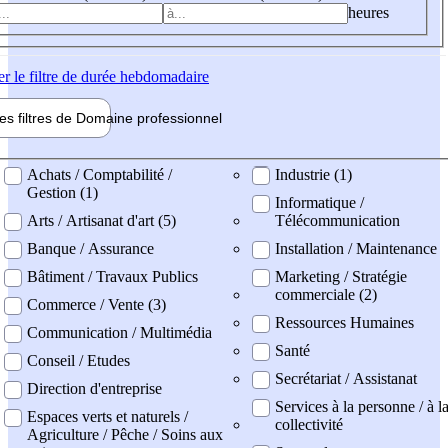
heures
er
le filtre de durée hebdomadaire
les filtres de
Domaine pro
fessionnel
ne professionel
Achats / Comptabilité /
Industrie (1)
Gestion (1)
Informatique /
Arts / Artisanat d'art (5)
Télécommunication
Banque / Assurance
Installation / Maintenance
Bâtiment / Travaux Publics
Marketing / Stratégie
commerciale (2)
Commerce / Vente (3)
Ressources Humaines
Communication / Multimédia
Santé
Conseil / Etudes
Secrétariat / Assistanat
Direction d'entreprise
Services à la personne / à l
Espaces verts et naturels /
collectivité
Agriculture / Pêche / Soins aux