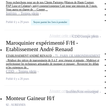
Nous recherchons pour un de nos Clients Parisiens (Maison de Haute Couture,
PAP Luxe et Créateur), un(e) coupeur/coupeuse Cuir pour une mission de 3 mois.
Vous aurez en charge de : - Couper,...
Intérim - Temps plein
Publié il y a 29 jours
Soyez parmi les 1ers à postuler
Ajouter cette offre à ma sélection
CDD
Temps plein
Maroquinier expérimenté F/H -
Etablissement André Renaud
ETABLISSEMENT ANDRÉ RENAUD -
75 - PARIS 13E ARRONDISSEMENT
- Réaliser des pièces de maroquinerie de A à Z, avec rigueur et minutie - Maîtriser et
perfectionner les techniques artisanales de montage et piquage - Respecter les délais
et les exigences de...
CDD - Temps plein
Publié il y a 28 jours
Ajouter cette offre à ma sélection
Intérim
Non renseigné
Monteur Gaineur H/f
92 - SURESNES