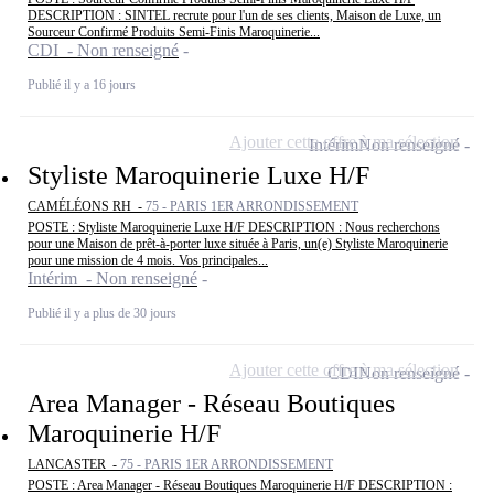
DESCRIPTION : SINTEL recrute pour l'un de ses clients, Maison de Luxe, un
Sourceur Confirmé Produits Semi-Finis Maroquinerie...
CDI - Non renseigné
Publié il y a 16 jours
Ajouter cette offre à ma sélection
Intérim
Non renseigné
Styliste Maroquinerie Luxe H/F
CAMÉLÉONS RH -
75 - PARIS 1ER ARRONDISSEMENT
POSTE : Styliste Maroquinerie Luxe H/F DESCRIPTION : Nous recherchons
pour une Maison de prêt-à-porter luxe située à Paris, un(e) Styliste Maroquinerie
pour une mission de 4 mois. Vos principales...
Intérim - Non renseigné
Publié il y a plus de 30 jours
Ajouter cette offre à ma sélection
CDI
Non renseigné
Area Manager - Réseau Boutiques
Maroquinerie H/F
LANCASTER -
75 - PARIS 1ER ARRONDISSEMENT
POSTE : Area Manager - Réseau Boutiques Maroquinerie H/F DESCRIPTION :